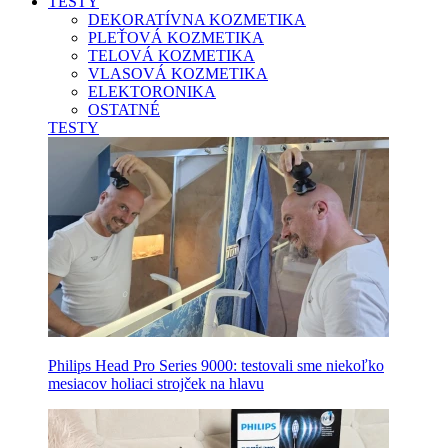
TESTY
DEKORATÍVNA KOZMETIKA
PLEŤOVÁ KOZMETIKA
TELOVÁ KOZMETIKA
VLASOVÁ KOZMETIKA
ELEKTORONIKA
OSTATNÉ
TESTY
Philips Head Pro Series 9000: testovali sme niekoľko
mesiacov holiaci strojček na hlavu