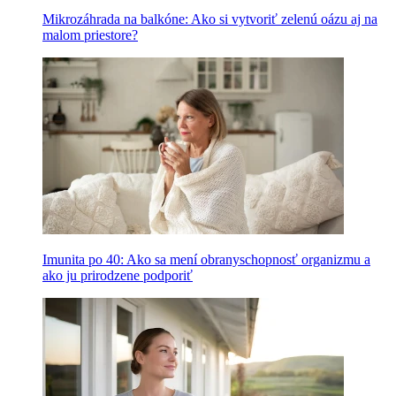
Mikrozáhrada na balkóne: Ako si vytvoriť zelenú oázu aj na
malom priestore?
Imunita po 40: Ako sa mení obranyschopnosť organizmu a
ako ju prirodzene podporiť