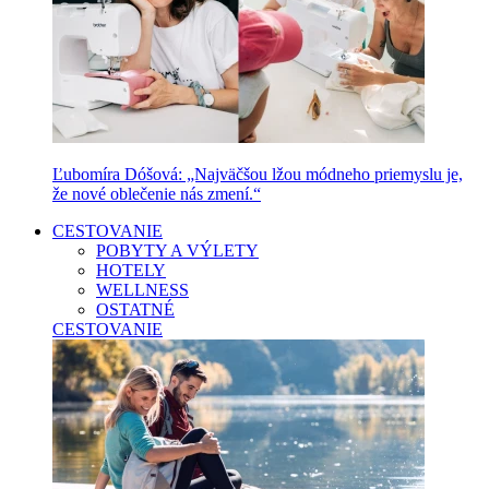
Ľubomíra Dóšová: „Najväčšou lžou módneho priemyslu je,
že nové oblečenie nás zmení.“
CESTOVANIE
POBYTY A VÝLETY
HOTELY
WELLNESS
OSTATNÉ
CESTOVANIE