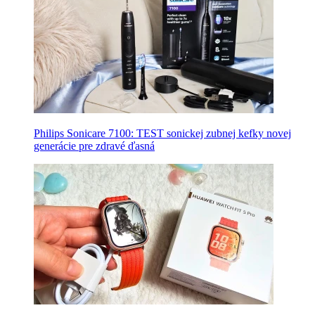
Philips Sonicare 7100: TEST sonickej zubnej kefky novej
generácie pre zdravé ďasná