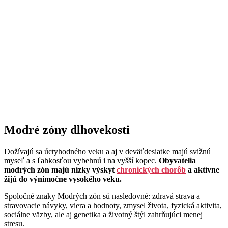
Modré zóny dlhovekosti
Dožívajú sa úctyhodného veku a aj v deväťdesiatke majú svižnú
myseľ a s ľahkosťou vybehnú i na vyšší kopec.
Obyvatelia
modrých zón majú nízky výskyt
chronických chorôb
a aktívne
žijú do výnimočne vysokého veku.
Spoločné znaky Modrých zón sú nasledovné: zdravá strava a
stravovacie návyky, viera a hodnoty, zmysel života, fyzická aktivita,
sociálne väzby, ale aj genetika a životný štýl zahrňujúci menej
stresu.