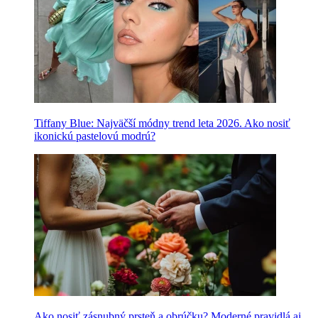
Tiffany Blue: Najväčší módny trend leta 2026. Ako nosiť
ikonickú pastelovú modrú?
Ako nosiť zásnubný prsteň a obrúčku? Moderné pravidlá aj