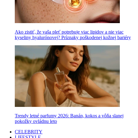
Ako zistiť, že vaša pleť potrebuje viac lipidov a nie viac
kyseliny hyalurónovej? Príznaky poškodenej kožnej bariéry
Trendy letné parfumy 2026: Banán, kokos a vôňa slanej
pokožky ovládnu leto
CELEBRITY
LIFESTYLE