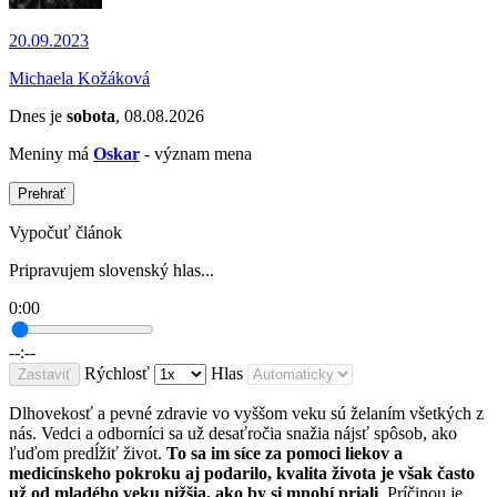
20.09.2023
Michaela Kožáková
Dnes je
sobota
, 08.08.2026
Meniny má
Oskar
- význam mena
Prehrať
Vypočuť článok
Pripravujem slovenský hlas...
0:00
--:--
Rýchlosť
Hlas
Zastaviť
Dlhovekosť a pevné zdravie vo vyššom veku sú želaním všetkých z
nás. Vedci a odborníci sa už desaťročia snažia nájsť spôsob, ako
ľuďom predĺžiť život.
To sa im síce za pomoci liekov a
medicínskeho pokroku aj podarilo, kvalita života je však často
už od mladého veku nižšia, ako by si mnohí priali
. Príčinou je