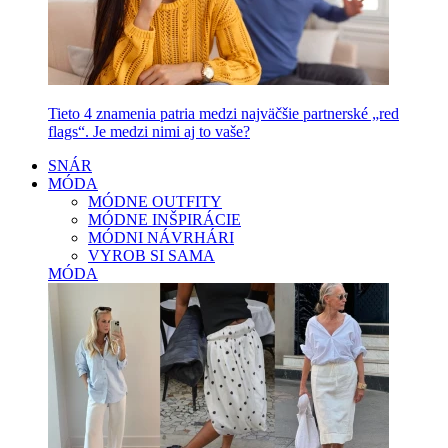
Tieto 4 znamenia patria medzi najväčšie partnerské „red
flags“. Je medzi nimi aj to vaše?
SNÁR
MÓDA
MÓDNE OUTFITY
MÓDNE INŠPIRÁCIE
MÓDNI NÁVRHÁRI
VYROB SI SAMA
MÓDA