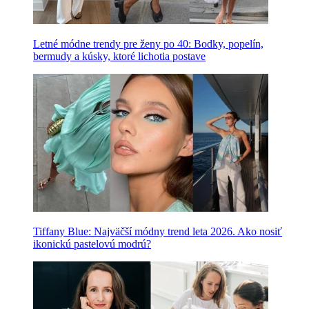
Letné módne trendy pre ženy po 40: Bodky, popelín,
bermudy a kúsky, ktoré lichotia postave
Tiffany Blue: Najväčší módny trend leta 2026. Ako nosiť
ikonickú pastelovú modrú?