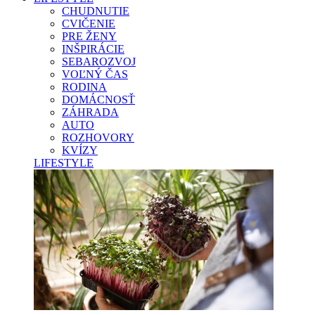
CHUDNUTIE
CVIČENIE
PRE ŽENY
INŠPIRÁCIE
SEBAROZVOJ
VOĽNÝ ČAS
RODINA
DOMÁCNOSŤ
ZÁHRADA
AUTO
ROZHOVORY
KVÍZY
LIFESTYLE