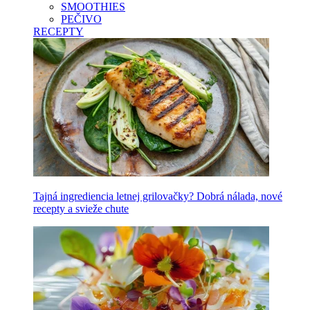
SMOOTHIES
PEČIVO
RECEPTY
Tajná ingrediencia letnej grilovačky? Dobrá nálada, nové
recepty a svieže chute