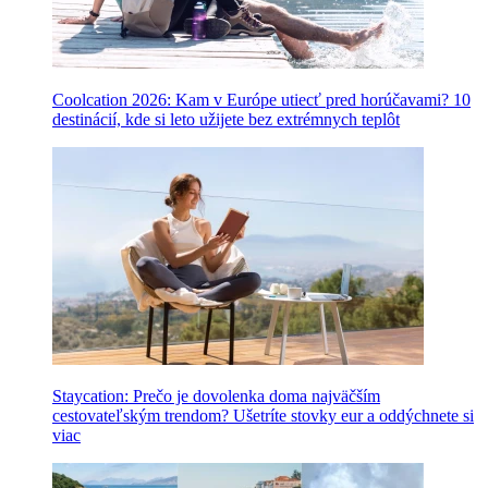
Coolcation 2026: Kam v Európe utiecť pred horúčavami? 10
destinácií, kde si leto užijete bez extrémnych teplôt
Staycation: Prečo je dovolenka doma najväčším
cestovateľským trendom? Ušetríte stovky eur a oddýchnete si
viac