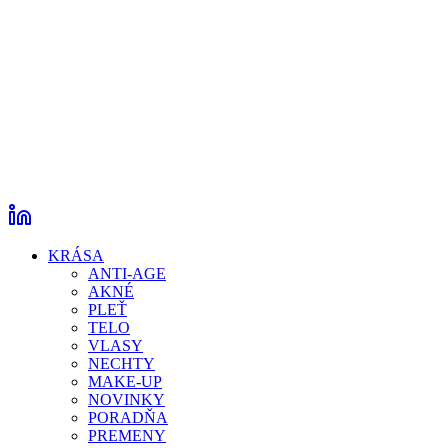
KRÁSA
ANTI-AGE
AKNÉ
PLEŤ
TELO
VLASY
NECHTY
MAKE-UP
NOVINKY
PORADŇA
PREMENY