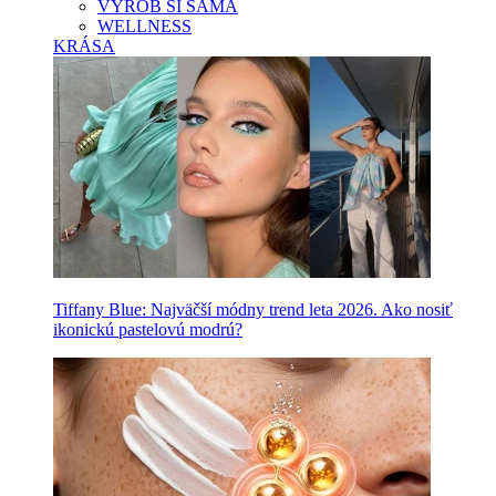
VYROB SI SAMA
WELLNESS
KRÁSA
Tiffany Blue: Najväčší módny trend leta 2026. Ako nosiť
ikonickú pastelovú modrú?