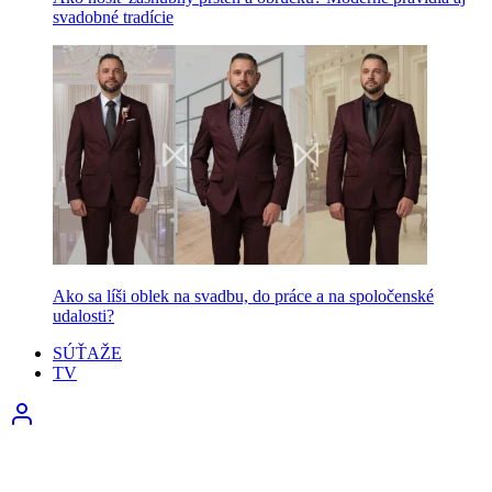
svadobné tradície
Ako sa líši oblek na svadbu, do práce a na spoločenské
udalosti?
SÚŤAŽE
TV