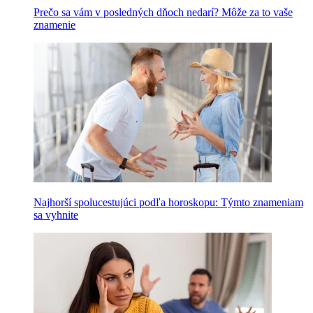
Prečo sa vám v posledných dňoch nedarí? Môže za to vaše
znamenie
Najhorší spolucestujúci podľa horoskopu: Týmto znameniam
sa vyhnite