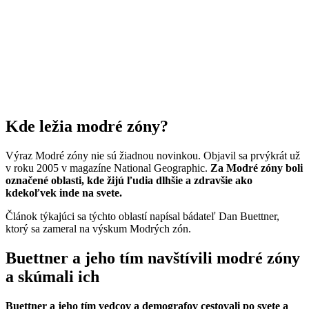
Kde ležia modré zóny?
Výraz Modré zóny nie sú žiadnou novinkou. Objavil sa prvýkrát už
v roku 2005 v magazíne National Geographic.
Za Modré zóny boli
označené oblasti, kde žijú ľudia dlhšie a zdravšie ako
kdekoľvek inde na svete.
Článok týkajúci sa týchto oblastí napísal bádateľ Dan Buettner,
ktorý sa zameral na výskum Modrých zón.
Buettner a jeho tím navštívili modré zóny
a skúmali ich
Buettner a jeho tím vedcov a demografov cestovali po svete a