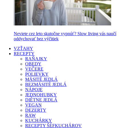
Neviete cez leto skutočne vypnúť? Slow living vás naučí
oddychovať bez výčitiek
VZŤAHY
RECEPTY
RAŇAJKY
OBEDY
VEČERE
POLIEVKY
MÄSITÉ JEDLÁ
BEZMÄSITÉ JEDLÁ
NÁPOJE
JEDNOHUBKY
DIÉTNE JEDLÁ
VEGAN
DEZERTY
RAW
KUCHÁRKY
RECEPTY ŠÉFKUCHÁROV