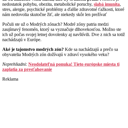
nedostatok pohybu, obezita, metabolické poruchy,
slabá imunita
,
stres, alergie, psychické problémy a ďalšie zdravotné ťažkosti, ktoré
nám nedovolia skutočne žiť, ale niekedy skôr len prežívať
Počuli ste už o Modrých zónach? Modré zóny patria medzi
zaujímavý fenomén, ktorý sa vyznačuje dlhovekosťou. Možno ste
ich už počas svojej letnej dovolenky aj navštívili. Dve z nich sa totiž
nachádzajú v Európe.
Aké je tajomstvo modrých zón?
Kde sa nachádzajú a prečo sa
obyvatelia Modrých zón dožívajú v zdraví vysokého veku?
Neprehliadni:
Neodolateľná ponuka! Tieto európske miesta ti
zaplatia za presťahovanie
Reklama