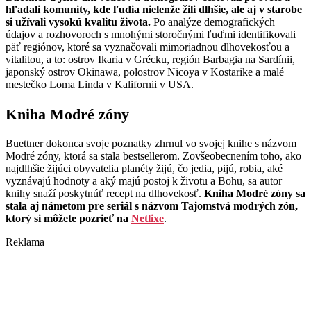
hľadali komunity, kde ľudia nielenže žili dlhšie, ale aj v starobe
si užívali vysokú kvalitu života.
Po analýze demografických
údajov a rozhovoroch s mnohými storočnými ľuďmi identifikovali
päť regiónov, ktoré sa vyznačovali mimoriadnou dlhovekosťou a
vitalitou, a to: ostrov Ikaria v Grécku, región Barbagia na Sardínii,
japonský ostrov Okinawa, polostrov Nicoya v Kostarike a malé
mestečko Loma Linda v Kalifornii v USA.
Kniha Modré zóny
Buettner dokonca svoje poznatky zhrnul vo svojej knihe s názvom
Modré zóny, ktorá sa stala bestsellerom. Zovšeobecnením toho, ako
najdlhšie žijúci obyvatelia planéty žijú, čo jedia, pijú, robia, aké
vyznávajú hodnoty a aký majú postoj k životu a Bohu, sa autor
knihy snaží poskytnúť recept na dlhovekosť.
Kniha Modré zóny sa
stala aj námetom pre seriál s názvom Tajomstvá modrých zón,
ktorý si môžete pozrieť na
Netlixe
.
Reklama