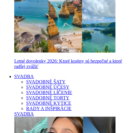
Letné dovolenky 2026: Ktoré krajiny sú bezpečné a ktoré
radšej zvážiť
SVADBA
SVADOBNÉ ŠATY
SVADOBNÉ ÚČESY
SVADOBNÉ LÍČENIE
SVADOBNÉ TORTY
SVADOBNÉ KYTICE
RADY A INŠPIRÁCIE
SVADBA