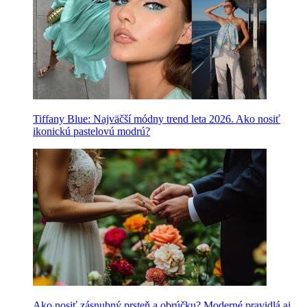
Tiffany Blue: Najväčší módny trend leta 2026. Ako nosiť
ikonickú pastelovú modrú?
Ako nosiť zásnubný prsteň a obrúčku? Moderné pravidlá aj