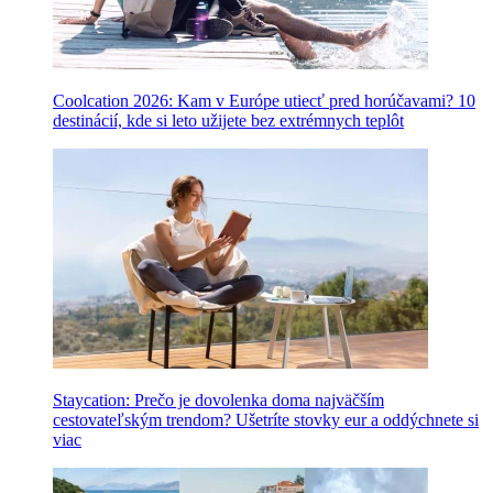
Coolcation 2026: Kam v Európe utiecť pred horúčavami? 10
destinácií, kde si leto užijete bez extrémnych teplôt
Staycation: Prečo je dovolenka doma najväčším
cestovateľským trendom? Ušetríte stovky eur a oddýchnete si
viac