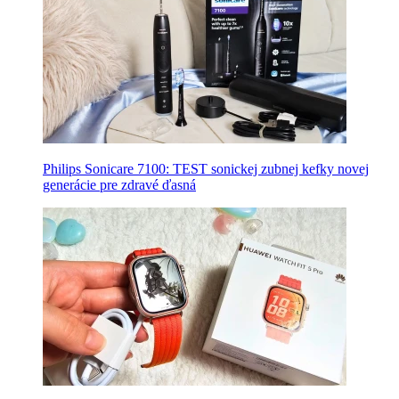
Philips Sonicare 7100: TEST sonickej zubnej kefky novej
generácie pre zdravé ďasná