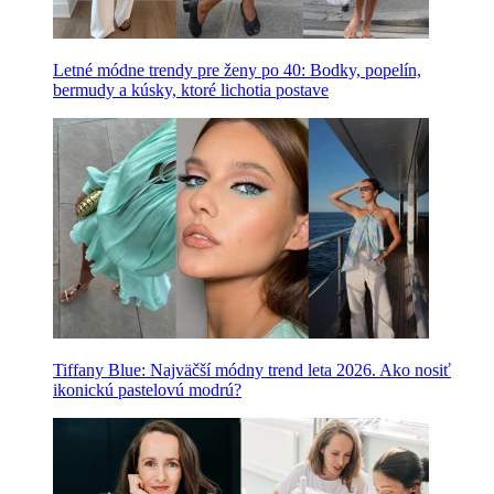
Letné módne trendy pre ženy po 40: Bodky, popelín,
bermudy a kúsky, ktoré lichotia postave
Tiffany Blue: Najväčší módny trend leta 2026. Ako nosiť
ikonickú pastelovú modrú?