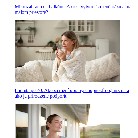
Mikrozáhrada na balkóne: Ako si vytvoriť zelenú oázu aj na
malom priestore?
Imunita po 40: Ako sa mení obranyschopnosť organizmu a
ako ju prirodzene podporiť