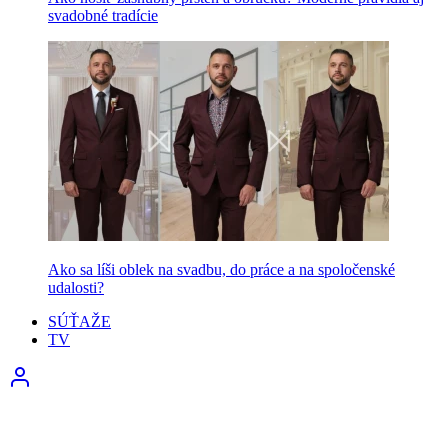
svadobné tradície
Ako sa líši oblek na svadbu, do práce a na spoločenské
udalosti?
SÚŤAŽE
TV