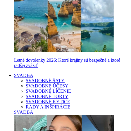
Letné dovolenky 2026: Ktoré krajiny sú bezpečné a ktoré
radšej zvážiť
SVADBA
SVADOBNÉ ŠATY
SVADOBNÉ ÚČESY
SVADOBNÉ LÍČENIE
SVADOBNÉ TORTY
SVADOBNÉ KYTICE
RADY A INŠPIRÁCIE
SVADBA