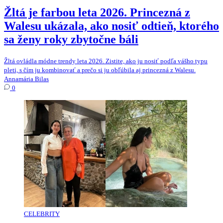
Žltá je farbou leta 2026. Princezná z
Walesu ukázala, ako nosiť odtieň, ktorého
sa ženy roky zbytočne báli
Žltá ovládla módne trendy leta 2026. Zistite, ako ju nosiť podľa vášho typu
pleti, s čím ju kombinovať a prečo si ju obľúbila aj princezná z Walesu.
Annamária Bilas
0
CELEBRITY