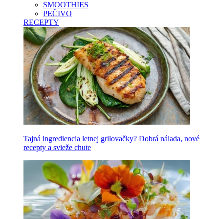
SMOOTHIES
PEČIVO
RECEPTY
Tajná ingrediencia letnej grilovačky? Dobrá nálada, nové
recepty a svieže chute