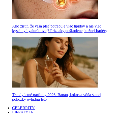
Ako zistiť, že vaša pleť potrebuje viac lipidov a nie viac
kyseliny hyalurónovej? Príznaky poškodenej kožnej bariéry
Trendy letné parfumy 2026: Banán, kokos a vôňa slanej
pokožky ovládnu leto
CELEBRITY
LIFESTYLE