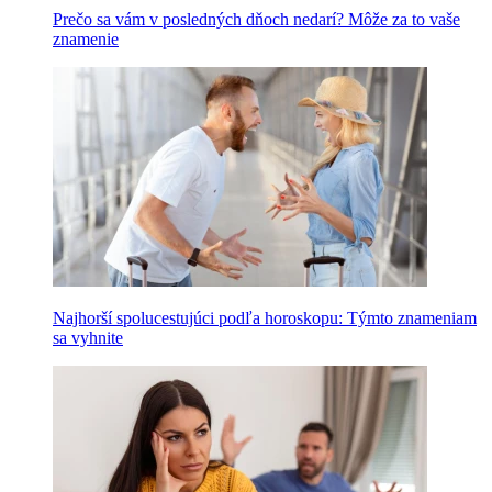
Prečo sa vám v posledných dňoch nedarí? Môže za to vaše
znamenie
Najhorší spolucestujúci podľa horoskopu: Týmto znameniam
sa vyhnite