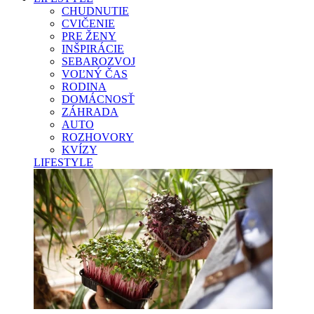
CHUDNUTIE
CVIČENIE
PRE ŽENY
INŠPIRÁCIE
SEBAROZVOJ
VOĽNÝ ČAS
RODINA
DOMÁCNOSŤ
ZÁHRADA
AUTO
ROZHOVORY
KVÍZY
LIFESTYLE