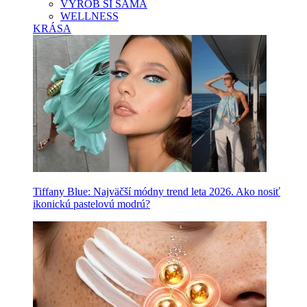
VYROB SI SAMA
WELLNESS
KRÁSA
Tiffany Blue: Najväčší módny trend leta 2026. Ako nosiť
ikonickú pastelovú modrú?