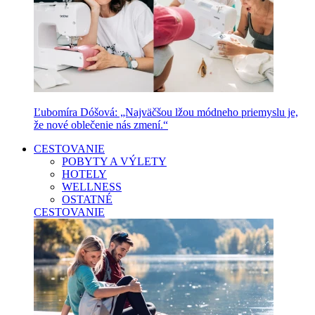
Ľubomíra Dóšová: „Najväčšou lžou módneho priemyslu je,
že nové oblečenie nás zmení.“
CESTOVANIE
POBYTY A VÝLETY
HOTELY
WELLNESS
OSTATNÉ
CESTOVANIE