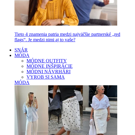
Tieto 4 znamenia patria medzi najväčšie partnerské „red
flags“. Je medzi nimi aj to vaše?
SNÁR
MÓDA
MÓDNE OUTFITY
MÓDNE INŠPIRÁCIE
MÓDNI NÁVRHÁRI
VYROB SI SAMA
MÓDA