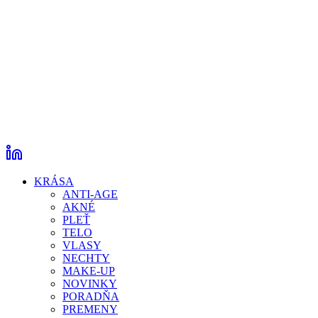
KRÁSA
ANTI-AGE
AKNÉ
PLEŤ
TELO
VLASY
NECHTY
MAKE-UP
NOVINKY
PORADŇA
PREMENY