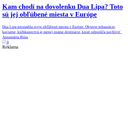
Kam chodí na dovolenku Dua Lipa? Toto
sú jej obľúbené miesta v Európe
Dua Lipa prezradila svoje obľúbené miesta v Európe. Objavte reštaurácie,
kaviarne, kníhkupectvá aj menej známe destinácie, ktoré odporúča navštíviť.
Annamária Bilas
0
Reklama