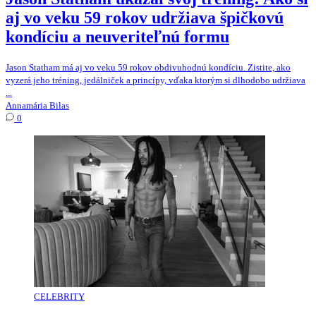
aj vo veku 59 rokov udržiava špičkovú
kondíciu a neuveriteľnú formu
Jason Statham má aj vo veku 59 rokov obdivuhodnú kondíciu. Zistite, ako
vyzerá jeho tréning, jedálniček a princípy, vďaka ktorým si dlhodobo udržiava
...
Annamária Bilas
0
CELEBRITY