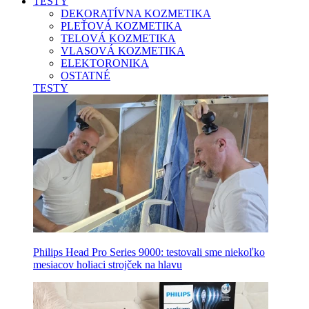
TESTY
DEKORATÍVNA KOZMETIKA
PLEŤOVÁ KOZMETIKA
TELOVÁ KOZMETIKA
VLASOVÁ KOZMETIKA
ELEKTORONIKA
OSTATNÉ
TESTY
Philips Head Pro Series 9000: testovali sme niekoľko
mesiacov holiaci strojček na hlavu