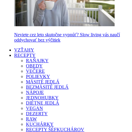
Neviete cez leto skutočne vypnúť? Slow living vás naučí
oddychovať bez výčitiek
VZŤAHY
RECEPTY
RAŇAJKY
OBEDY
VEČERE
POLIEVKY
MÄSITÉ JEDLÁ
BEZMÄSITÉ JEDLÁ
NÁPOJE
JEDNOHUBKY
DIÉTNE JEDLÁ
VEGAN
DEZERTY
RAW
KUCHÁRKY
RECEPTY ŠÉFKUCHÁROV