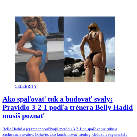
CELEBRITY
Ako spaľovať tuk a budovať svaly:
Pravidlo 3-2-1 podľa trénera Belly Hadid
musíš poznať
Bella Hadid a jej tréner používajú metódu 3-2-1 na spaľovanie tuku a
zachovanie svalov. Objavte, ako kombinovať tréning, chôdzu a regeneráciu