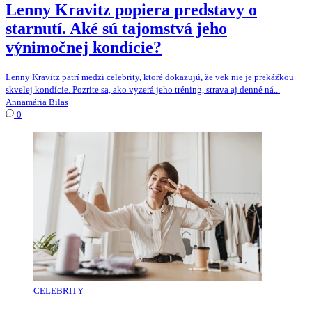
Lenny Kravitz popiera predstavy o
starnutí. Aké sú tajomstvá jeho
výnimočnej kondície?
Lenny Kravitz patrí medzi celebrity, ktoré dokazujú, že vek nie je prekážkou
skvelej kondície. Pozrite sa, ako vyzerá jeho tréning, strava aj denné ná...
Annamária Bilas
0
CELEBRITY