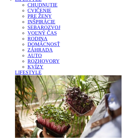
CHUDNUTIE
CVIČENIE
PRE ŽENY
INŠPIRÁCIE
SEBAROZVOJ
VOĽNÝ ČAS
RODINA
DOMÁCNOSŤ
ZÁHRADA
AUTO
ROZHOVORY
KVÍZY
LIFESTYLE