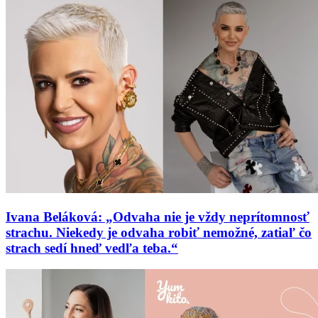
Ivana Beláková: „Odvaha nie je vždy neprítomnosť
strachu. Niekedy je odvaha robiť nemožné, zatiaľ čo
strach sedí hneď vedľa teba.“