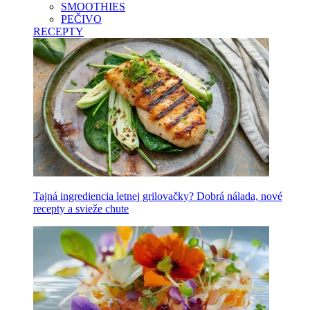
SMOOTHIES
PEČIVO
RECEPTY
Tajná ingrediencia letnej grilovačky? Dobrá nálada, nové
recepty a svieže chute