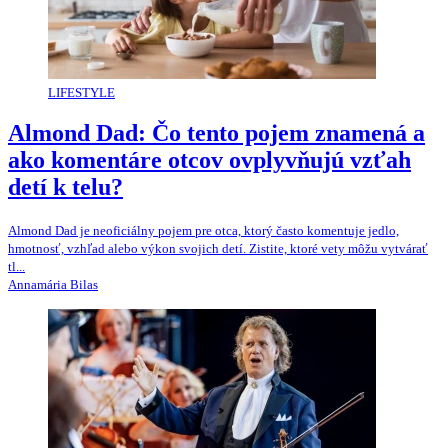
LIFESTYLE
Almond Dad: Čo tento pojem znamená a
ako komentáre otcov ovplyvňujú vzťah
detí k telu?
Almond Dad je neoficiálny pojem pre otca, ktorý často komentuje jedlo,
hmotnosť, vzhľad alebo výkon svojich detí. Zistite, ktoré vety môžu vytvárať
tl...
Annamária Bilas