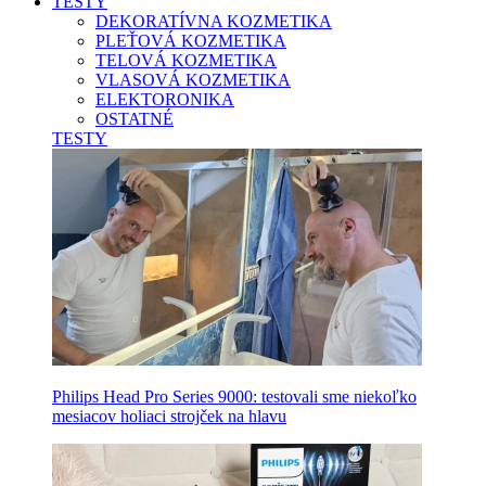
TESTY
DEKORATÍVNA KOZMETIKA
PLEŤOVÁ KOZMETIKA
TELOVÁ KOZMETIKA
VLASOVÁ KOZMETIKA
ELEKTORONIKA
OSTATNÉ
TESTY
Philips Head Pro Series 9000: testovali sme niekoľko
mesiacov holiaci strojček na hlavu