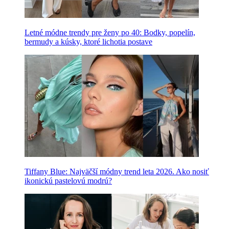
Letné módne trendy pre ženy po 40: Bodky, popelín,
bermudy a kúsky, ktoré lichotia postave
Tiffany Blue: Najväčší módny trend leta 2026. Ako nosiť
ikonickú pastelovú modrú?