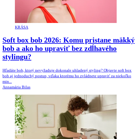
KRÁSA
Soft box bob 2026: Komu pristane mäkký
bob a ako ho upraviť bez zdĺhavého
stylingu?
Hľadáte bob, ktorý nevyžaduje dokonale uhladený styling? Objavte soft box
bob aj jednoduchý postup, vďaka ktorému ho zvládnete upraviť za niekoľko
min...
Annamária Bilas