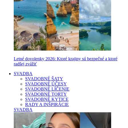
Letné dovolenky 2026: Ktoré krajiny sú bezpečné a ktoré
radšej zvážiť
SVADBA
SVADOBNÉ ŠATY
SVADOBNÉ ÚČESY
SVADOBNÉ LÍČENIE
SVADOBNÉ TORTY
SVADOBNÉ KYTICE
RADY A INŠPIRÁCIE
SVADBA