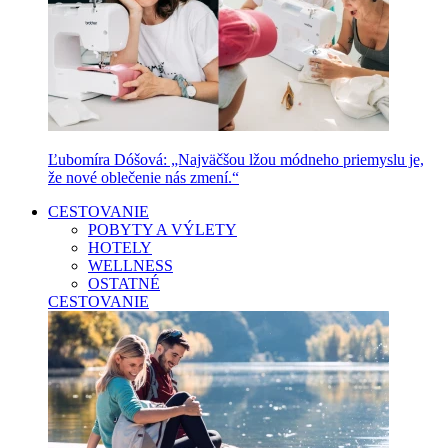
Ľubomíra Dóšová: „Najväčšou lžou módneho priemyslu je,
že nové oblečenie nás zmení.“
CESTOVANIE
POBYTY A VÝLETY
HOTELY
WELLNESS
OSTATNÉ
CESTOVANIE