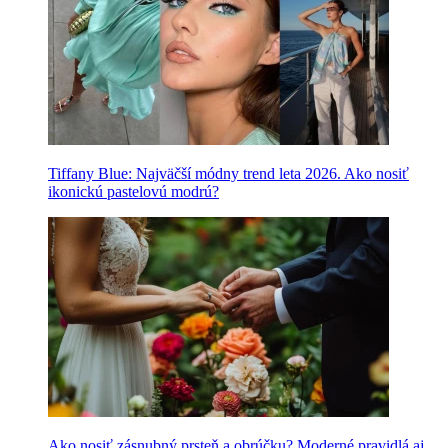
Tiffany Blue: Najväčší módny trend leta 2026. Ako nosiť
ikonickú pastelovú modrú?
Ako nosiť zásnubný prsteň a obrúčku? Moderné pravidlá aj