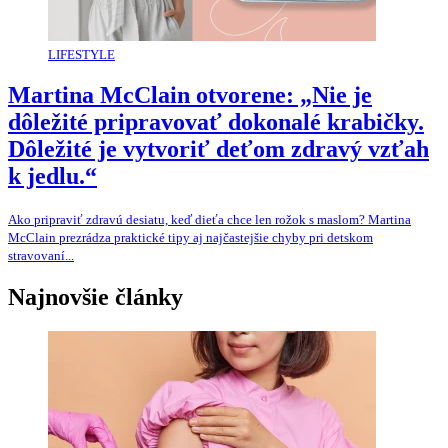
LIFESTYLE
Martina McClain otvorene: „Nie je
dôležité pripravovať dokonalé krabičky.
Dôležité je vytvoriť deťom zdravý vzťah
k jedlu.“
Ako pripraviť zdravú desiatu, keď dieťa chce len rožok s maslom? Martina
McClain prezrádza praktické tipy aj najčastejšie chyby pri detskom
stravovaní...
Najnovšie články