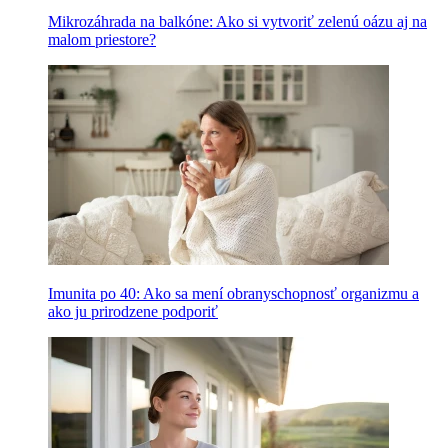
Mikrozáhrada na balkóne: Ako si vytvoriť zelenú oázu aj na
malom priestore?
Imunita po 40: Ako sa mení obranyschopnosť organizmu a
ako ju prirodzene podporiť