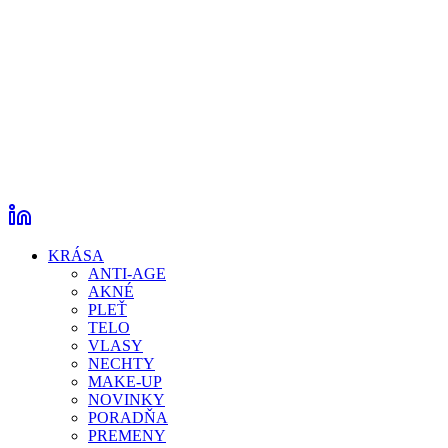
KRÁSA
ANTI-AGE
AKNÉ
PLEŤ
TELO
VLASY
NECHTY
MAKE-UP
NOVINKY
PORADŇA
PREMENY