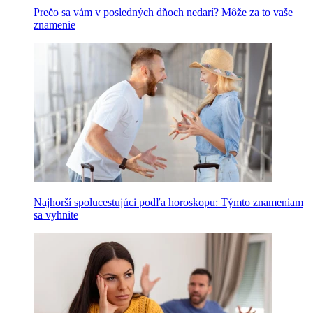
Prečo sa vám v posledných dňoch nedarí? Môže za to vaše
znamenie
Najhorší spolucestujúci podľa horoskopu: Týmto znameniam
sa vyhnite