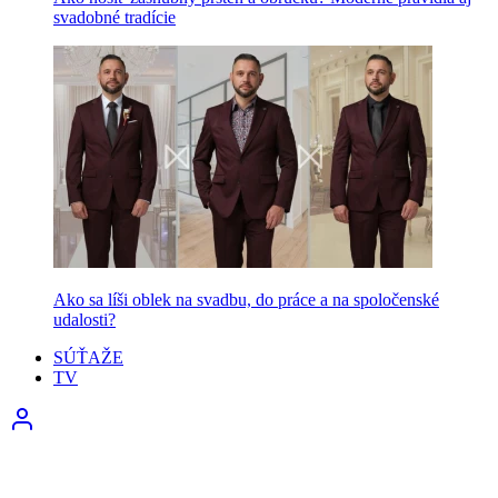
svadobné tradície
Ako sa líši oblek na svadbu, do práce a na spoločenské
udalosti?
SÚŤAŽE
TV