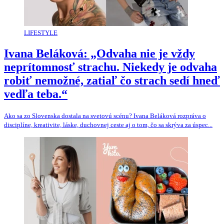
LIFESTYLE
Ivana Beláková: „Odvaha nie je vždy
neprítomnosť strachu. Niekedy je odvaha
robiť nemožné, zatiaľ čo strach sedí hneď
vedľa teba.“
Ako sa zo Slovenska dostala na svetovú scénu? Ivana Beláková rozpráva o
disciplíne, kreativite, láske, duchovnej ceste aj o tom, čo sa skrýva za úspec...