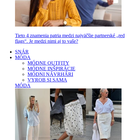
Tieto 4 znamenia patria medzi najväčšie partnerské „red
flags“. Je medzi nimi aj to vaše?
SNÁR
MÓDA
MÓDNE OUTFITY
MÓDNE INŠPIRÁCIE
MÓDNI NÁVRHÁRI
VYROB SI SAMA
MÓDA