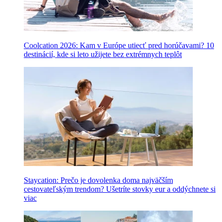
Coolcation 2026: Kam v Európe utiecť pred horúčavami? 10
destinácií, kde si leto užijete bez extrémnych teplôt
Staycation: Prečo je dovolenka doma najväčším
cestovateľským trendom? Ušetríte stovky eur a oddýchnete si
viac