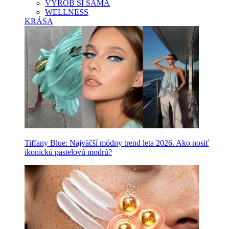
VYROB SI SAMA
WELLNESS
KRÁSA
Tiffany Blue: Najväčší módny trend leta 2026. Ako nosiť
ikonickú pastelovú modrú?