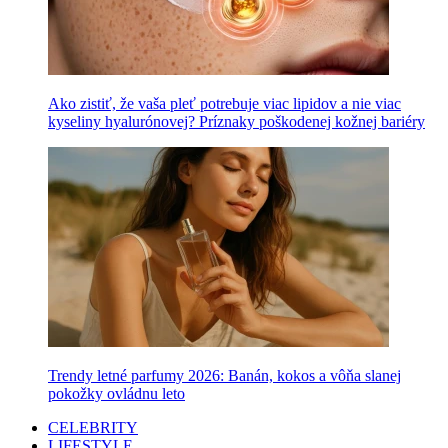
Ako zistiť, že vaša pleť potrebuje viac lipidov a nie viac
kyseliny hyalurónovej? Príznaky poškodenej kožnej bariéry
Trendy letné parfumy 2026: Banán, kokos a vôňa slanej
pokožky ovládnu leto
CELEBRITY
LIFESTYLE