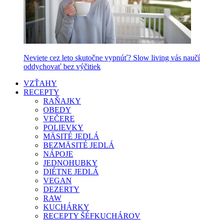
Neviete cez leto skutočne vypnúť? Slow living vás naučí
oddychovať bez výčitiek
VZŤAHY
RECEPTY
RAŇAJKY
OBEDY
VEČERE
POLIEVKY
MÄSITÉ JEDLÁ
BEZMÄSITÉ JEDLÁ
NÁPOJE
JEDNOHUBKY
DIÉTNE JEDLÁ
VEGAN
DEZERTY
RAW
KUCHÁRKY
RECEPTY ŠÉFKUCHÁROV