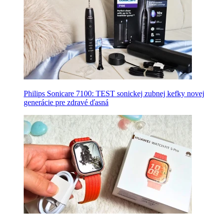
Philips Sonicare 7100: TEST sonickej zubnej kefky novej
generácie pre zdravé ďasná