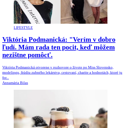
LIFESTYLE
Viktória Podmanická: "Verím v dobro
ľudí. Mám rada ten pocit, keď môžem
nezištne pomôcť.
Viktória Podmanická otvorene v rozhovore o živote po Miss Slovensko,
modelingu, štúdiu zubného lekárstva, cestovaní, charite a hodnotách, ktoré ju
for...
Annamária Bilas