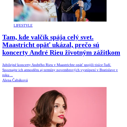
LIFESTYLE
Tam, kde valčík spája celý svet.
Maastricht opäť ukázal, prečo sú
koncerty André Rieu životným zážitkom
Jubilejné koncerty Andrého Rieu v Maastrichte opäť spojili tisíce ľudí.
Spoznajte ich atmosféru aj termíny novembrových vystúpení v Bratislave v
roku ...
Alena Čabáková