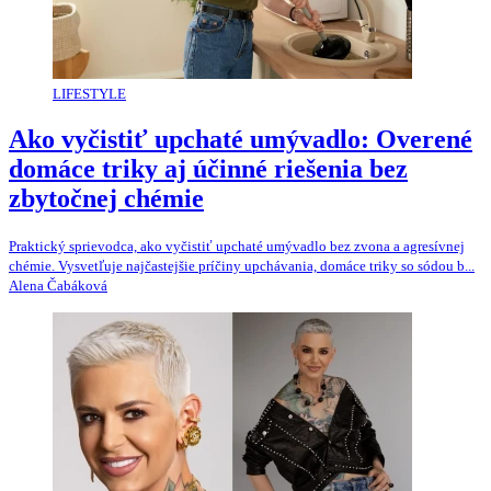
LIFESTYLE
Ako vyčistiť upchaté umývadlo: Overené
domáce triky aj účinné riešenia bez
zbytočnej chémie
Praktický sprievodca, ako vyčistiť upchaté umývadlo bez zvona a agresívnej
chémie. Vysvetľuje najčastejšie príčiny upchávania, domáce triky so sódou b...
Alena Čabáková