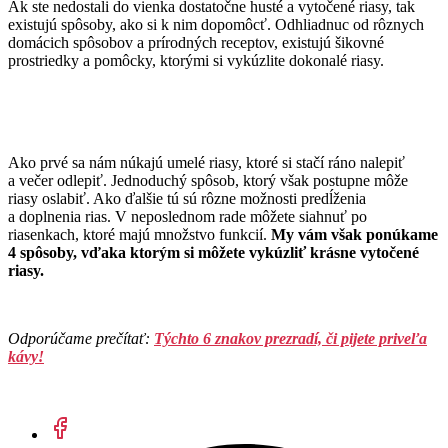
Ak ste nedostali do vienka dostatočne husté a vytočené riasy, tak
existujú spôsoby, ako si k nim dopomôcť. Odhliadnuc od rôznych
domácich spôsobov a prírodných receptov, existujú šikovné
prostriedky a pomôcky, ktorými si vykúzlite dokonalé riasy.
Ako prvé sa nám núkajú umelé riasy, ktoré si stačí ráno nalepiť
a večer odlepiť. Jednoduchý spôsob, ktorý však postupne môže
riasy oslabiť. Ako ďalšie tú sú rôzne možnosti predĺženia
a doplnenia rias. V neposlednom rade môžete siahnuť po
riasenkach, ktoré majú množstvo funkcií.
My vám však ponúkame
4 spôsoby, vďaka ktorým si môžete vykúzliť krásne vytočené
riasy.
Odporúčame prečítať:
Týchto 6 znakov prezradí, či pijete priveľa
kávy!