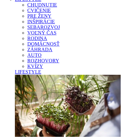
CHUDNUTIE
CVIČENIE
PRE ŽENY
INŠPIRÁCIE
SEBAROZVOJ
VOĽNÝ ČAS
RODINA
DOMÁCNOSŤ
ZÁHRADA
AUTO
ROZHOVORY
KVÍZY
LIFESTYLE