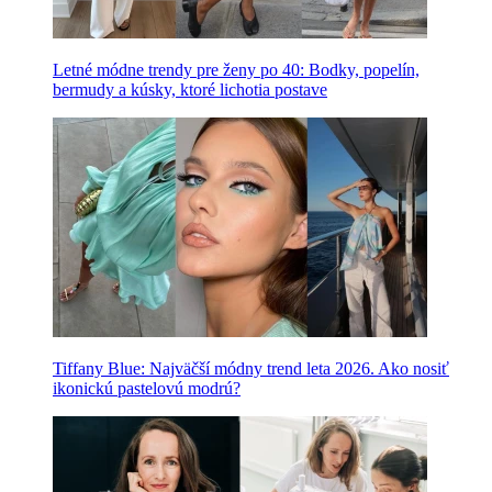
Letné módne trendy pre ženy po 40: Bodky, popelín,
bermudy a kúsky, ktoré lichotia postave
Tiffany Blue: Najväčší módny trend leta 2026. Ako nosiť
ikonickú pastelovú modrú?