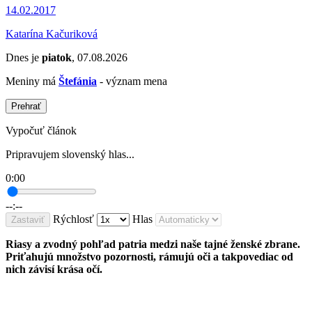
14.02.2017
Katarína Kačuriková
Dnes je
piatok
, 07.08.2026
Meniny má
Štefánia
- význam mena
Prehrať
Vypočuť článok
Pripravujem slovenský hlas...
0:00
--:--
Rýchlosť
Hlas
Zastaviť
Riasy a zvodný pohľad patria medzi naše tajné ženské zbrane.
Priťahujú množstvo pozornosti, rámujú oči a takpovediac od
nich závisí krása očí.