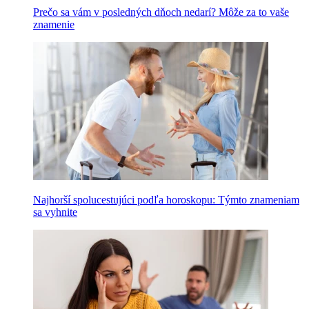
Prečo sa vám v posledných dňoch nedarí? Môže za to vaše
znamenie
Najhorší spolucestujúci podľa horoskopu: Týmto znameniam
sa vyhnite