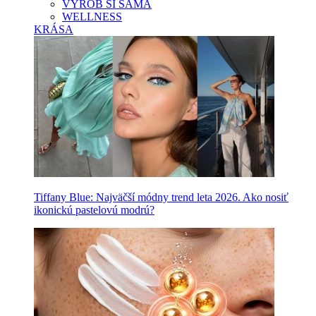
VYROB SI SAMA
WELLNESS
KRÁSA
Tiffany Blue: Najväčší módny trend leta 2026. Ako nosiť
ikonickú pastelovú modrú?