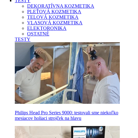
TESTY
DEKORATÍVNA KOZMETIKA
PLEŤOVÁ KOZMETIKA
TELOVÁ KOZMETIKA
VLASOVÁ KOZMETIKA
ELEKTORONIKA
OSTATNÉ
TESTY
Philips Head Pro Series 9000: testovali sme niekoľko
mesiacov holiaci strojček na hlavu