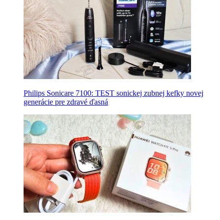
Philips Sonicare 7100: TEST sonickej zubnej kefky novej
generácie pre zdravé ďasná