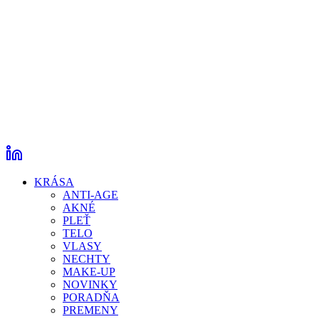
KRÁSA
ANTI-AGE
AKNÉ
PLEŤ
TELO
VLASY
NECHTY
MAKE-UP
NOVINKY
PORADŇA
PREMENY