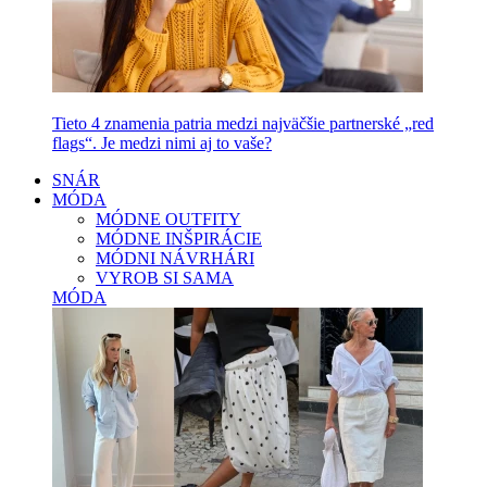
Tieto 4 znamenia patria medzi najväčšie partnerské „red
flags“. Je medzi nimi aj to vaše?
SNÁR
MÓDA
MÓDNE OUTFITY
MÓDNE INŠPIRÁCIE
MÓDNI NÁVRHÁRI
VYROB SI SAMA
MÓDA