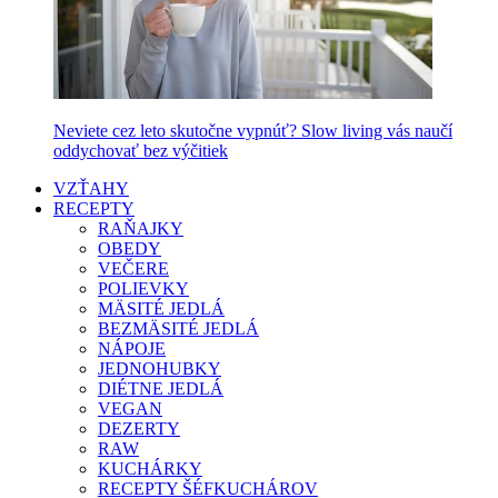
Neviete cez leto skutočne vypnúť? Slow living vás naučí
oddychovať bez výčitiek
VZŤAHY
RECEPTY
RAŇAJKY
OBEDY
VEČERE
POLIEVKY
MÄSITÉ JEDLÁ
BEZMÄSITÉ JEDLÁ
NÁPOJE
JEDNOHUBKY
DIÉTNE JEDLÁ
VEGAN
DEZERTY
RAW
KUCHÁRKY
RECEPTY ŠÉFKUCHÁROV