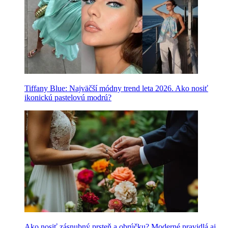
Tiffany Blue: Najväčší módny trend leta 2026. Ako nosiť
ikonickú pastelovú modrú?
Ako nosiť zásnubný prsteň a obrúčku? Moderné pravidlá aj