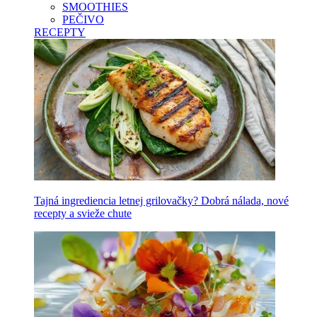
SMOOTHIES
PEČIVO
RECEPTY
Tajná ingrediencia letnej grilovačky? Dobrá nálada, nové
recepty a svieže chute