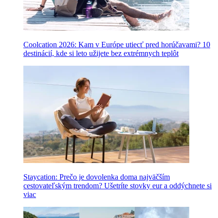
Coolcation 2026: Kam v Európe utiecť pred horúčavami? 10
destinácií, kde si leto užijete bez extrémnych teplôt
Staycation: Prečo je dovolenka doma najväčším
cestovateľským trendom? Ušetríte stovky eur a oddýchnete si
viac