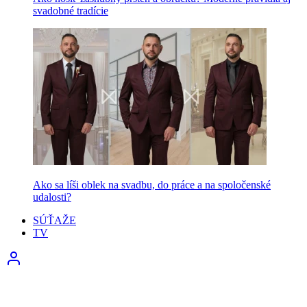
svadobné tradície
Ako sa líši oblek na svadbu, do práce a na spoločenské
udalosti?
SÚŤAŽE
TV