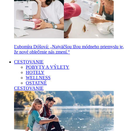
Ľubomíra Dóšová: „Najväčšou lžou módneho priemyslu je,
že nové oblečenie nás zmení.“
CESTOVANIE
POBYTY A VÝLETY
HOTELY
WELLNESS
OSTATNÉ
CESTOVANIE