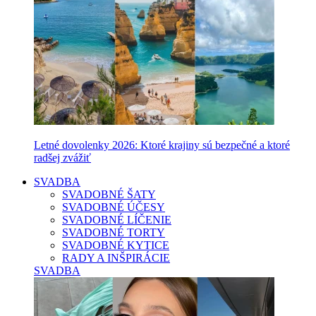
Letné dovolenky 2026: Ktoré krajiny sú bezpečné a ktoré
radšej zvážiť
SVADBA
SVADOBNÉ ŠATY
SVADOBNÉ ÚČESY
SVADOBNÉ LÍČENIE
SVADOBNÉ TORTY
SVADOBNÉ KYTICE
RADY A INŠPIRÁCIE
SVADBA