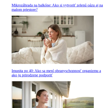
Mikrozáhrada na balkóne: Ako si vytvoriť zelenú oázu aj na
malom priestore?
Imunita po 40: Ako sa mení obranyschopnosť organizmu a
ako ju prirodzene podporiť