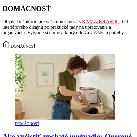
DOMÁCNOSŤ
Objavte inšpirácie pre vašu domácnosť s
KAMzaKRASOU
. Od
interiérového dizajnu po praktické rady na upratovanie a
organizáciu. Vytvorte si domov, ktorý odráža váš štýl a potreby.
DOMÁCNOSŤ
DOMÁCNOSŤ
Ako vyčistiť upchaté umývadlo: Overené