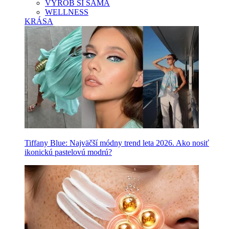
VYROB SI SAMA
WELLNESS
KRÁSA
Tiffany Blue: Najväčší módny trend leta 2026. Ako nosiť
ikonickú pastelovú modrú?