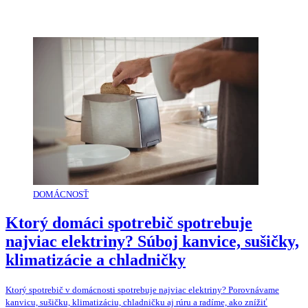
DOMÁCNOSŤ
Ktorý domáci spotrebič spotrebuje
najviac elektriny? Súboj kanvice, sušičky,
klimatizácie a chladničky
Ktorý spotrebič v domácnosti spotrebuje najviac elektriny? Porovnávame
kanvicu, sušičku, klimatizáciu, chladničku aj rúru a radíme, ako znížiť