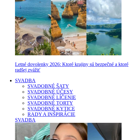
Letné dovolenky 2026: Ktoré krajiny sú bezpečné a ktoré
radšej zvážiť
SVADBA
SVADOBNÉ ŠATY
SVADOBNÉ ÚČESY
SVADOBNÉ LÍČENIE
SVADOBNÉ TORTY
SVADOBNÉ KYTICE
RADY A INŠPIRÁCIE
SVADBA