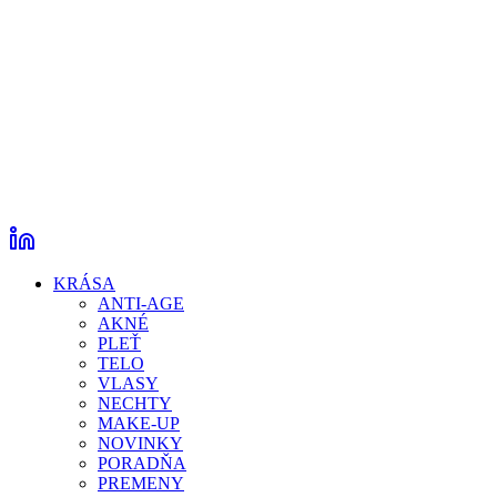
KRÁSA
ANTI-AGE
AKNÉ
PLEŤ
TELO
VLASY
NECHTY
MAKE-UP
NOVINKY
PORADŇA
PREMENY