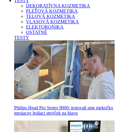
TESTY
DEKORATÍVNA KOZMETIKA
PLEŤOVÁ KOZMETIKA
TELOVÁ KOZMETIKA
VLASOVÁ KOZMETIKA
ELEKTORONIKA
OSTATNÉ
TESTY
Philips Head Pro Series 9000: testovali sme niekoľko
mesiacov holiaci strojček na hlavu