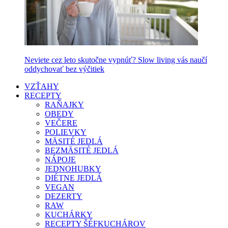
Neviete cez leto skutočne vypnúť? Slow living vás naučí
oddychovať bez výčitiek
VZŤAHY
RECEPTY
RAŇAJKY
OBEDY
VEČERE
POLIEVKY
MÄSITÉ JEDLÁ
BEZMÄSITÉ JEDLÁ
NÁPOJE
JEDNOHUBKY
DIÉTNE JEDLÁ
VEGAN
DEZERTY
RAW
KUCHÁRKY
RECEPTY ŠÉFKUCHÁROV