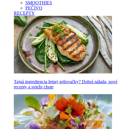
SMOOTHIES
PEČIVO
RECEPTY
Tajná ingrediencia letnej grilovačky? Dobrá nálada, nové
recepty a svieže chute