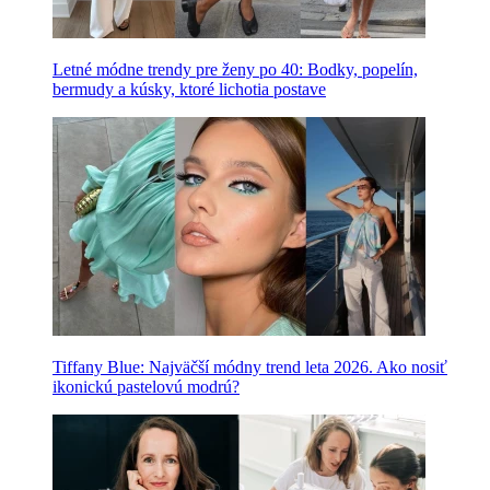
Letné módne trendy pre ženy po 40: Bodky, popelín,
bermudy a kúsky, ktoré lichotia postave
Tiffany Blue: Najväčší módny trend leta 2026. Ako nosiť
ikonickú pastelovú modrú?