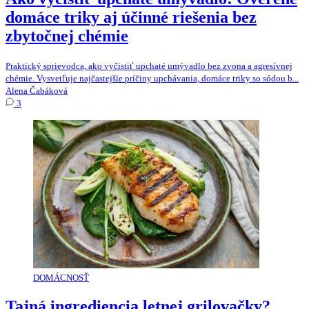
domáce triky aj účinné riešenia bez
zbytočnej chémie
Praktický sprievodca, ako vyčistiť upchaté umývadlo bez zvona a agresívnej
chémie. Vysvetľuje najčastejšie príčiny upchávania, domáce triky so sódou b...
Alena Čabáková
3
DOMÁCNOSŤ
Tajná ingrediencia letnej grilovačky?