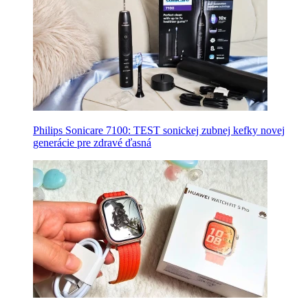
Philips Sonicare 7100: TEST sonickej zubnej kefky novej
generácie pre zdravé ďasná