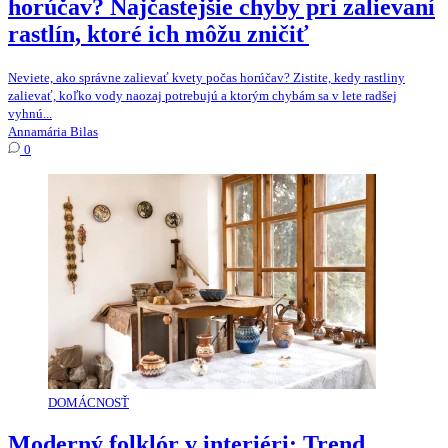
horúčav? Najčastejšie chyby pri zalievaní
rastlín, ktoré ich môžu zničiť
Neviete, ako správne zalievať kvety počas horúčav? Zistite, kedy rastliny
zalievať, koľko vody naozaj potrebujú a ktorým chybám sa v lete radšej
vyhnú...
Annamária Bilas
0
DOMÁCNOSŤ
Moderný folklór v interiéri: Trend