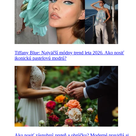
Tiffany Blue: Najväčší módny trend leta 2026. Ako nosiť
ikonickú pastelovú modrú?
Ako nosiť zásnubný prsteň a obrúčku? Moderné pravidlá aj