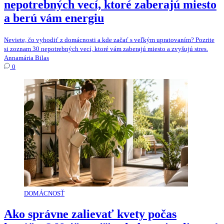
nepotrebných vecí, ktoré zaberajú miesto
a berú vám energiu
Neviete, čo vyhodiť z domácnosti a kde začať s veľkým upratovaním? Pozrite
si zoznam 30 nepotrebných vecí, ktoré vám zaberajú miesto a zvyšujú stres.
Annamária Bilas
0
DOMÁCNOSŤ
Ako správne zalievať kvety počas