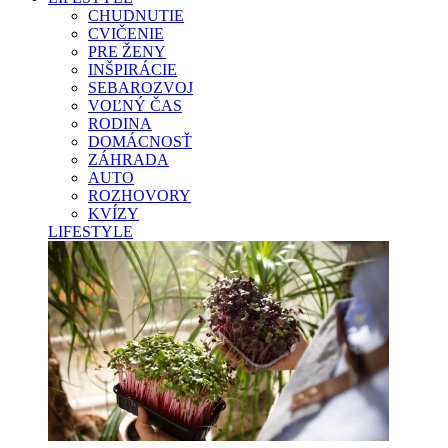
CHUDNUTIE
CVIČENIE
PRE ŽENY
INŠPIRÁCIE
SEBAROZVOJ
VOĽNÝ ČAS
RODINA
DOMÁCNOSŤ
ZÁHRADA
AUTO
ROZHOVORY
KVÍZY
LIFESTYLE