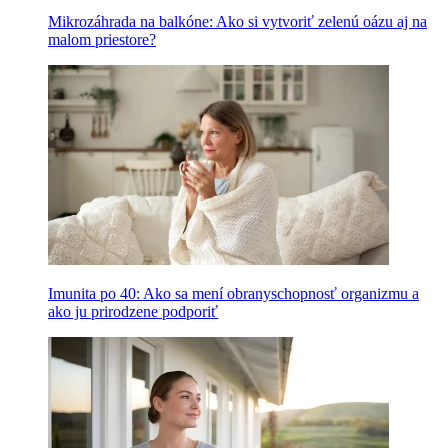
Mikrozáhrada na balkóne: Ako si vytvoriť zelenú oázu aj na
malom priestore?
Imunita po 40: Ako sa mení obranyschopnosť organizmu a
ako ju prirodzene podporiť