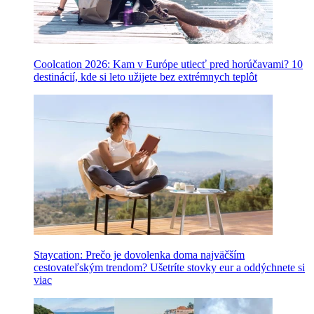
Coolcation 2026: Kam v Európe utiecť pred horúčavami? 10
destinácií, kde si leto užijete bez extrémnych teplôt
Staycation: Prečo je dovolenka doma najväčším
cestovateľským trendom? Ušetríte stovky eur a oddýchnete si
viac