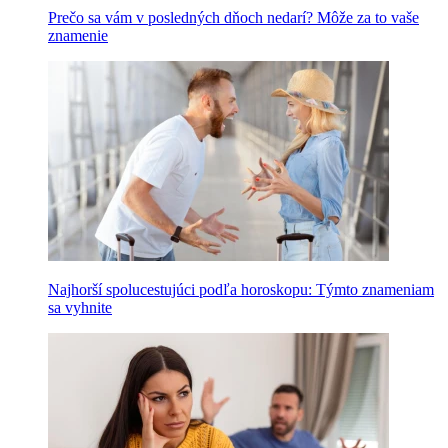
Prečo sa vám v posledných dňoch nedarí? Môže za to vaše
znamenie
Najhorší spolucestujúci podľa horoskopu: Týmto znameniam
sa vyhnite