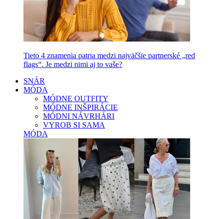
Tieto 4 znamenia patria medzi najväčšie partnerské „red
flags“. Je medzi nimi aj to vaše?
SNÁR
MÓDA
MÓDNE OUTFITY
MÓDNE INŠPIRÁCIE
MÓDNI NÁVRHÁRI
VYROB SI SAMA
MÓDA