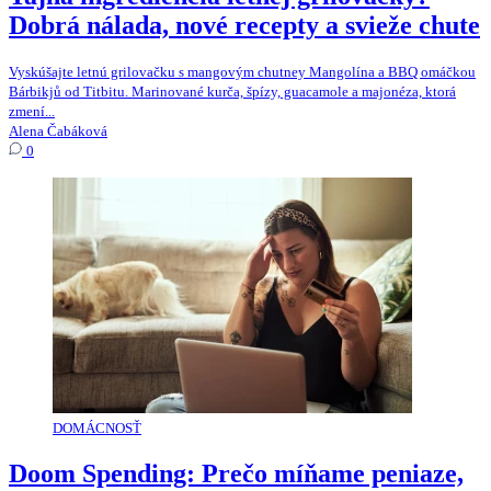
Dobrá nálada, nové recepty a svieže chute
Vyskúšajte letnú grilovačku s mangovým chutney Mangolína a BBQ omáčkou
Bárbikjů od Titbitu. Marinované kurča, špízy, guacamole a majonéza, ktorá
zmení...
Alena Čabáková
0
DOMÁCNOSŤ
Doom Spending: Prečo míňame peniaze,