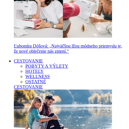
Ľubomíra Dóšová: „Najväčšou lžou módneho priemyslu je,
že nové oblečenie nás zmení.“
CESTOVANIE
POBYTY A VÝLETY
HOTELY
WELLNESS
OSTATNÉ
CESTOVANIE