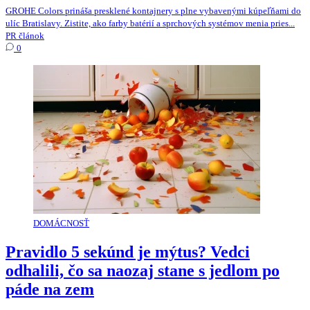
GROHE Colors prináša presklené kontajnery s plne vybavenými kúpeľňami do
ulíc Bratislavy. Zistite, ako farby batérií a sprchových systémov menia pries...
PR článok
0
DOMÁCNOSŤ
Pravidlo 5 sekúnd je mýtus? Vedci
odhalili, čo sa naozaj stane s jedlom po
páde na zem