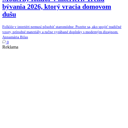
bývania 2026, ktorý vracia domovom
dušu
Folklór v interiéri nemusí pôsobiť staromódne. Pozrite sa, ako spojiť tradičné
vzory, prírodné materiály a ručne vyrábané doplnky s moderným dizajnom.
Annamária Bilas
0
Reklama