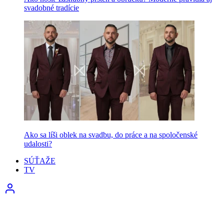
svadobné tradície
Ako sa líši oblek na svadbu, do práce a na spoločenské
udalosti?
SÚŤAŽE
TV