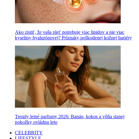
Ako zistiť, že vaša pleť potrebuje viac lipidov a nie viac
kyseliny hyalurónovej? Príznaky poškodenej kožnej bariéry
Trendy letné parfumy 2026: Banán, kokos a vôňa slanej
pokožky ovládnu leto
CELEBRITY
LIFESTYLE