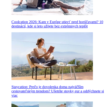
Coolcation 2026: Kam v Európe utiecť pred horúčavami? 10
destinácií, kde si leto užijete bez extrémnych teplôt
Staycation: Prečo je dovolenka doma najväčším
cestovateľským trendom? Ušetríte stovky eur a oddýchnete si
viac