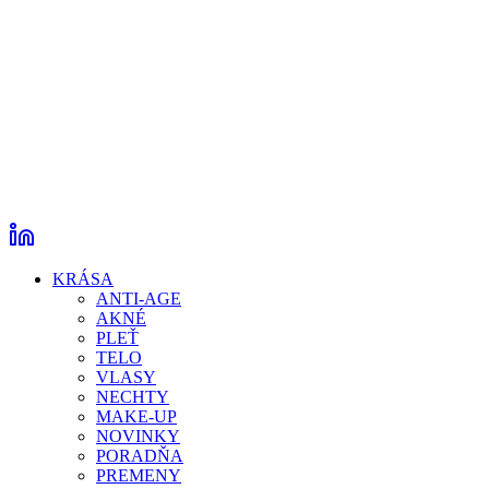
KRÁSA
ANTI-AGE
AKNÉ
PLEŤ
TELO
VLASY
NECHTY
MAKE-UP
NOVINKY
PORADŇA
PREMENY