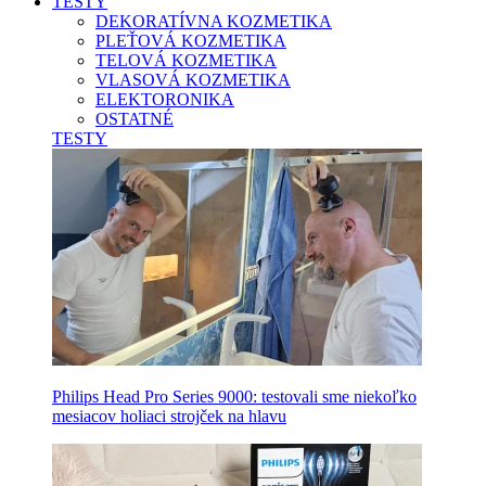
TESTY
DEKORATÍVNA KOZMETIKA
PLEŤOVÁ KOZMETIKA
TELOVÁ KOZMETIKA
VLASOVÁ KOZMETIKA
ELEKTORONIKA
OSTATNÉ
TESTY
Philips Head Pro Series 9000: testovali sme niekoľko
mesiacov holiaci strojček na hlavu