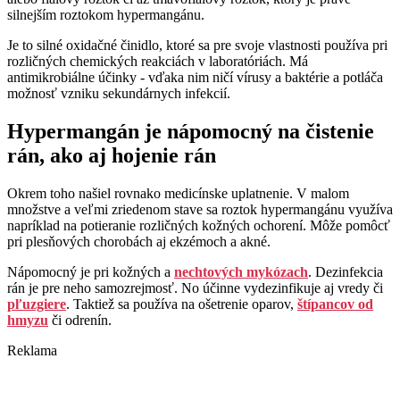
silnejším roztokom hypermangánu.
Je to silné oxidačné činidlo, ktoré sa pre svoje vlastnosti používa pri
rozličných chemických reakciách v laboratóriách. Má
antimikrobiálne účinky - vďaka nim ničí vírusy a baktérie a potláča
možnosť vzniku sekundárnych infekcií.
Hypermangán je nápomocný na čistenie
rán, ako aj hojenie rán
Okrem toho našiel rovnako medicínske uplatnenie. V malom
množstve a veľmi zriedenom stave sa roztok hypermangánu využíva
napríklad na potieranie rozličných kožných ochorení. Môže pomôcť
pri plesňových chorobách aj ekzémoch a akné.
Nápomocný je pri kožných a
nechtových mykózach
. Dezinfekcia
rán je pre neho samozrejmosť. No účinne vydezinfikuje aj vredy či
pľuzgiere
. Taktiež sa používa na ošetrenie oparov,
štípancov od
hmyzu
či odrenín.
Reklama