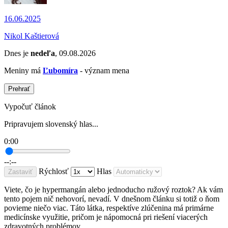
16.06.2025
Nikol Kaštierová
Dnes je
nedeľa
, 09.08.2026
Meniny má
Ľubomíra
- význam mena
Prehrať
Vypočuť článok
Pripravujem slovenský hlas...
0:00
--:--
Rýchlosť
Hlas
Zastaviť
Viete, čo je hypermangán alebo jednoducho ružový roztok? Ak vám
tento pojem nič nehovorí, nevadí. V dnešnom článku si totiž o ňom
povieme niečo viac. Táto látka, respektíve zlúčenina má primárne
medicínske využitie, pričom je nápomocná pri riešení viacerých
zdravotných problémov.