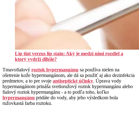
Lip tint verzus lip stain: Aký je medzi nimi rozdiel a
ktorý vydrží dlhšie?
Tmavofialový
roztok hypermangánu
sa používa nielen na
ošetrenie kože hypermangánom, ale dá sa použiť aj ako dezinfekcia
predmetov, a to pre svoje
antiseptické účinky
. Úprava vody
hypermangánom prináša svetloružový roztok hypermangánu alebo
fialový roztok hypermangánu - a to podľa toho, koľko
hypermangánu
pridáte do vody, aby jeho výsledkom bola
ružovkastá farba roztoku.