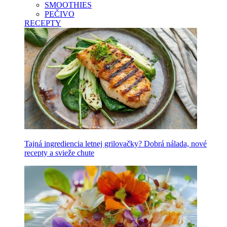
SMOOTHIES
PEČIVO
RECEPTY
Tajná ingrediencia letnej grilovačky? Dobrá nálada, nové
recepty a svieže chute