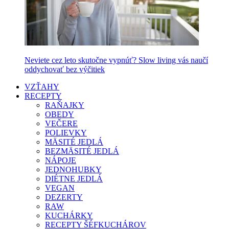
Neviete cez leto skutočne vypnúť? Slow living vás naučí
oddychovať bez výčitiek
VZŤAHY
RECEPTY
RAŇAJKY
OBEDY
VEČERE
POLIEVKY
MÄSITÉ JEDLÁ
BEZMÄSITÉ JEDLÁ
NÁPOJE
JEDNOHUBKY
DIÉTNE JEDLÁ
VEGAN
DEZERTY
RAW
KUCHÁRKY
RECEPTY ŠÉFKUCHÁROV