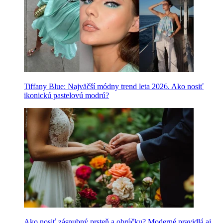
Tiffany Blue: Najväčší módny trend leta 2026. Ako nosiť
ikonickú pastelovú modrú?
Ako nosiť zásnubný prsteň a obrúčku? Moderné pravidlá aj