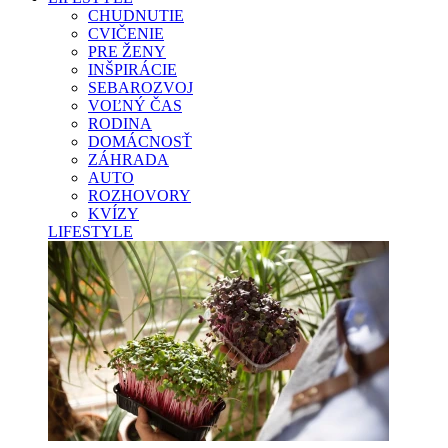
CHUDNUTIE
CVIČENIE
PRE ŽENY
INŠPIRÁCIE
SEBAROZVOJ
VOĽNÝ ČAS
RODINA
DOMÁCNOSŤ
ZÁHRADA
AUTO
ROZHOVORY
KVÍZY
LIFESTYLE