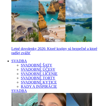
Letné dovolenky 2026: Ktoré krajiny sú bezpečné a ktoré
radšej zvážiť
SVADBA
SVADOBNÉ ŠATY
SVADOBNÉ ÚČESY
SVADOBNÉ LÍČENIE
SVADOBNÉ TORTY
SVADOBNÉ KYTICE
RADY A INŠPIRÁCIE
SVADBA