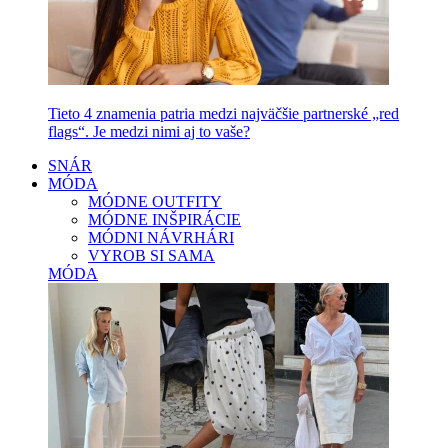
Tieto 4 znamenia patria medzi najväčšie partnerské „red
flags“. Je medzi nimi aj to vaše?
SNÁR
MÓDA
MÓDNE OUTFITY
MÓDNE INŠPIRÁCIE
MÓDNI NÁVRHÁRI
VYROB SI SAMA
MÓDA