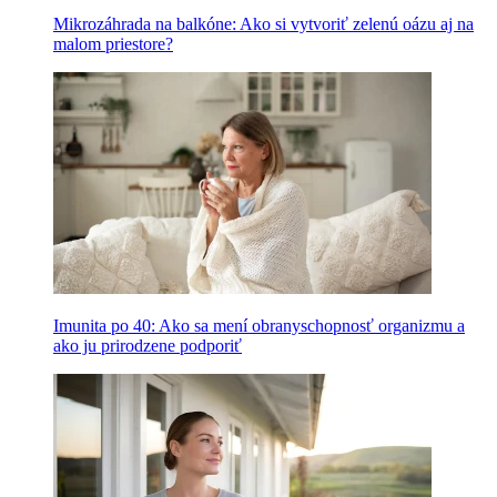
Mikrozáhrada na balkóne: Ako si vytvoriť zelenú oázu aj na
malom priestore?
Imunita po 40: Ako sa mení obranyschopnosť organizmu a
ako ju prirodzene podporiť