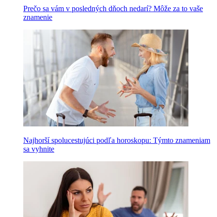
Prečo sa vám v posledných dňoch nedarí? Môže za to vaše
znamenie
Najhorší spolucestujúci podľa horoskopu: Týmto znameniam
sa vyhnite