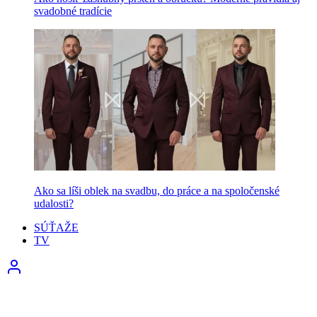
svadobné tradície
Ako sa líši oblek na svadbu, do práce a na spoločenské
udalosti?
SÚŤAŽE
TV