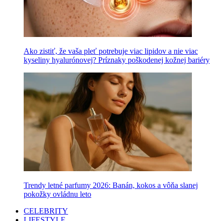
Ako zistiť, že vaša pleť potrebuje viac lipidov a nie viac
kyseliny hyalurónovej? Príznaky poškodenej kožnej bariéry
Trendy letné parfumy 2026: Banán, kokos a vôňa slanej
pokožky ovládnu leto
CELEBRITY
LIFESTYLE