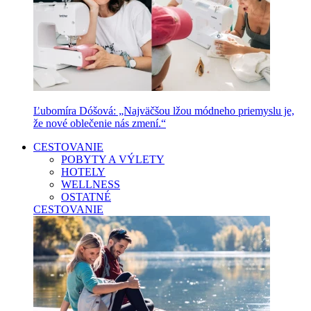
Ľubomíra Dóšová: „Najväčšou lžou módneho priemyslu je,
že nové oblečenie nás zmení.“
CESTOVANIE
POBYTY A VÝLETY
HOTELY
WELLNESS
OSTATNÉ
CESTOVANIE