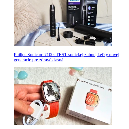
Philips Sonicare 7100: TEST sonickej zubnej kefky novej
generácie pre zdravé ďasná