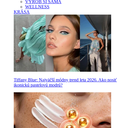
VYROB SI SAMA
WELLNESS
KRÁSA
Tiffany Blue: Najväčší módny trend leta 2026. Ako nosiť
ikonickú pastelovú modrú?