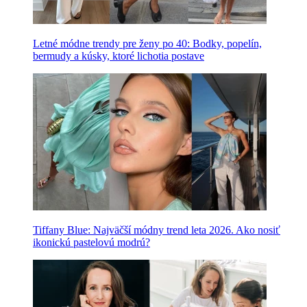
Letné módne trendy pre ženy po 40: Bodky, popelín,
bermudy a kúsky, ktoré lichotia postave
Tiffany Blue: Najväčší módny trend leta 2026. Ako nosiť
ikonickú pastelovú modrú?