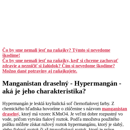
Čo by sme nemali jesť na raňajky? Týmto si nevedome
škodíme!
Čo by sme nemali jesť na raňajky, keď si chceme zachovať
zdravie a nezničiť si žalúdok? Čím si nevedome škodíme?
Možno dané potraviny aj raňajkujete.
Manganistan draselný - Hypermangán -
aká je jeho charakteristika?
Hypermangán je lesklá kryštalická soľ čiernofialovej farby. Z
chemického hľadiska hovoríme o zlúčenine s názvom
manganistan
draselný
, ktorý má vzorec KMnO4. Je veľmi dobre rozpustný vo
vode, pričom vytvára fialový roztok. Podľa množstva použitého
prášku môžete získat ružový roztok hypermangánu, ktorý je slabý,
alebo fialový roztok či až tmavofialový roztok, ktorý je práve