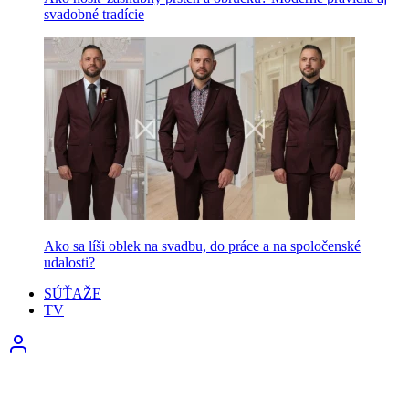
svadobné tradície
Ako sa líši oblek na svadbu, do práce a na spoločenské
udalosti?
SÚŤAŽE
TV