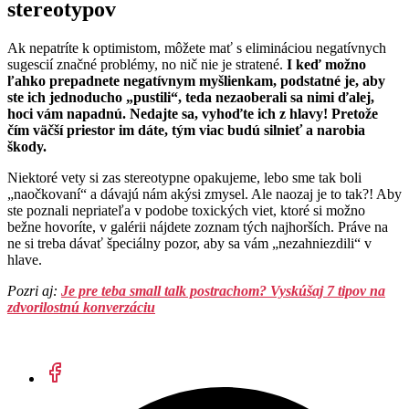
stereotypov
Ak nepatríte k optimistom, môžete mať s elimináciou negatívnych
sugescií značné problémy, no nič nie je stratené.
I keď možno
ľahko prepadnete negatívnym myšlienkam, podstatné je, aby
ste ich jednoducho „pustili“, teda nezaoberali sa nimi ďalej,
hoci vám napadnú. Nedajte sa, vyhoďte ich z hlavy! Pretože
čím väčší priestor im dáte, tým viac budú silnieť a narobia
škody.
Niektoré vety si zas stereotypne opakujeme, lebo sme tak boli
„naočkovaní“ a dávajú nám akýsi zmysel. Ale naozaj je to tak?! Aby
ste poznali nepriateľa v podobe toxických viet, ktoré si možno
bežne hovoríte, v galérii nájdete zoznam tých najhorších. Práve na
ne si treba dávať špeciálny pozor, aby sa vám „nezahniezdili“ v
hlave.
Pozri aj:
Je pre teba small talk postrachom? Vyskúšaj 7 tipov na
zdvorilostnú konverzáciu