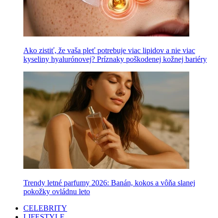
Ako zistiť, že vaša pleť potrebuje viac lipidov a nie viac
kyseliny hyalurónovej? Príznaky poškodenej kožnej bariéry
Trendy letné parfumy 2026: Banán, kokos a vôňa slanej
pokožky ovládnu leto
CELEBRITY
LIFESTYLE