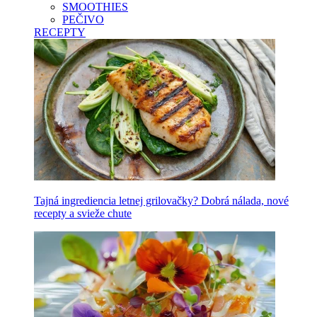
SMOOTHIES
PEČIVO
RECEPTY
Tajná ingrediencia letnej grilovačky? Dobrá nálada, nové
recepty a svieže chute