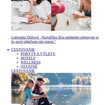
Ľubomíra Dóšová: „Najväčšou lžou módneho priemyslu je,
že nové oblečenie nás zmení.“
CESTOVANIE
POBYTY A VÝLETY
HOTELY
WELLNESS
OSTATNÉ
CESTOVANIE