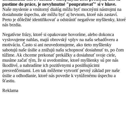
pustíme do práce, je nevyhnutné "poupratovať" si v hlave.
Naše myslenie a vnútorný dialóg môžu byť mocnými nástrojmi na
dosiahnutie úspechu, ale môžu byť aj brvnom, ktoré nás zastaví.
Preto je dôležité identifikovať a odstrániť negatívne myšlienky, ktoré
nás brzdia.
Negatívne frázy, ktoré si opakovane hovoríme, alebo dokonca
vyslovujeme nahlas, majú obrovský vplyv na našu sebadôveru a
motiváciu. Často si ani neuvedomujeme, ako tieto myšlienky
sabotujú naše úsilie a znižujú našu schopnosť dosiahnuť to, po čom
túžime. Ak chceme prekonať prekážky a dosiahnuť svoje ciele,
musíme začať tým, že si uvedomíme, ktoré myšlienky sú pre nás
škodlivé, a nahradíme ich pozitívnymi a posilňujúcimi
presvedčeniami. Len tak môžeme vytvoriť pevný základ pre naše
úsilie a odhodlanie, ktoré nás povedie k vytúženému úspechu a
šťastiu.
Reklama