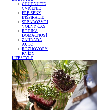
CHUDNUTIE
CVIČENIE
PRE ŽENY
INŠPIRÁCIE
SEBAROZVOJ
VOĽNÝ ČAS
RODINA
DOMÁCNOSŤ
ZÁHRADA
AUTO
ROZHOVORY
KVÍZY
LIFESTYLE