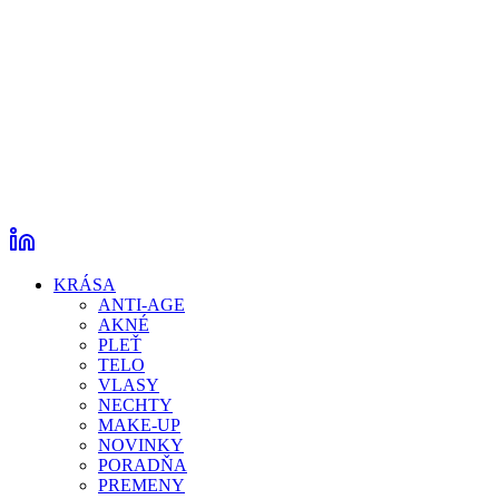
KRÁSA
ANTI-AGE
AKNÉ
PLEŤ
TELO
VLASY
NECHTY
MAKE-UP
NOVINKY
PORADŇA
PREMENY