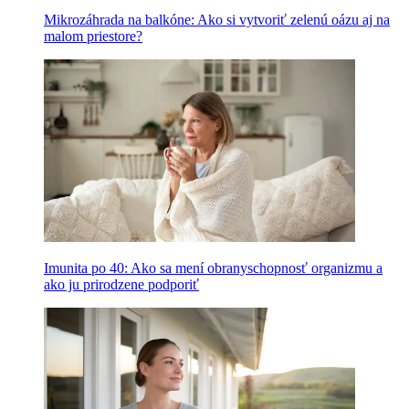
Mikrozáhrada na balkóne: Ako si vytvoriť zelenú oázu aj na
malom priestore?
Imunita po 40: Ako sa mení obranyschopnosť organizmu a
ako ju prirodzene podporiť