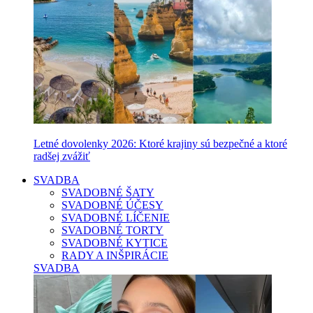
Letné dovolenky 2026: Ktoré krajiny sú bezpečné a ktoré
radšej zvážiť
SVADBA
SVADOBNÉ ŠATY
SVADOBNÉ ÚČESY
SVADOBNÉ LÍČENIE
SVADOBNÉ TORTY
SVADOBNÉ KYTICE
RADY A INŠPIRÁCIE
SVADBA