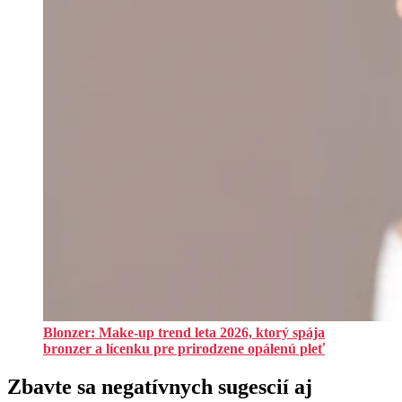
Blonzer: Make-up trend leta 2026, ktorý spája
bronzer a lícenku pre prirodzene opálenú pleť
Zbavte sa negatívnych sugescií aj