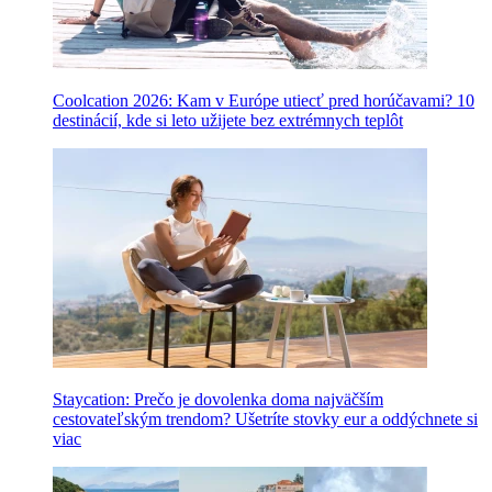
Coolcation 2026: Kam v Európe utiecť pred horúčavami? 10
destinácií, kde si leto užijete bez extrémnych teplôt
Staycation: Prečo je dovolenka doma najväčším
cestovateľským trendom? Ušetríte stovky eur a oddýchnete si
viac