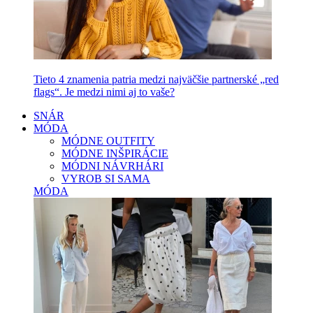
Tieto 4 znamenia patria medzi najväčšie partnerské „red
flags“. Je medzi nimi aj to vaše?
SNÁR
MÓDA
MÓDNE OUTFITY
MÓDNE INŠPIRÁCIE
MÓDNI NÁVRHÁRI
VYROB SI SAMA
MÓDA