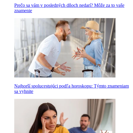
Prečo sa vám v posledných dňoch nedarí? Môže za to vaše
znamenie
Najhorší spolucestujúci podľa horoskopu: Týmto znameniam
sa vyhnite