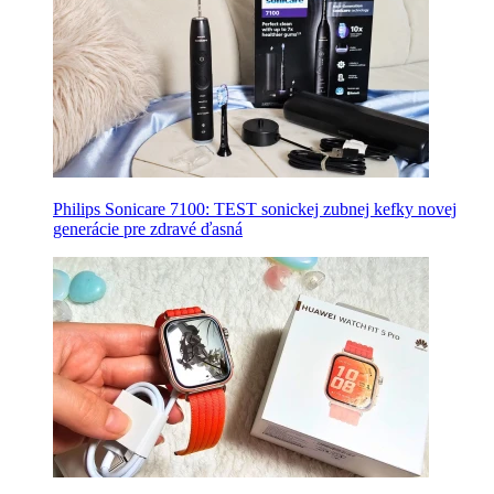
Philips Sonicare 7100: TEST sonickej zubnej kefky novej
generácie pre zdravé ďasná