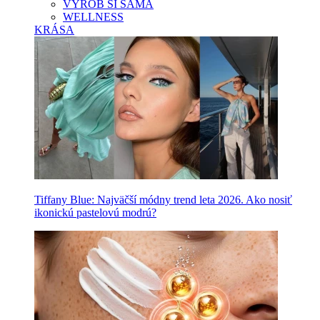
VYROB SI SAMA
WELLNESS
KRÁSA
Tiffany Blue: Najväčší módny trend leta 2026. Ako nosiť
ikonickú pastelovú modrú?