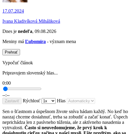
17.07.2024
Ivana Kladivíková Miháliková
Dnes je
nedeľa
, 09.08.2026
Meniny má
Ľubomíra
- význam mena
Prehrať
Vypočuť článok
Pripravujem slovenský hlas...
0:00
--:--
Rýchlosť
Hlas
Zastaviť
Sen o šťastnom a úspešnom živote sníva hádam každý. No keď ho
naozaj chceme dosiahnuť, treba sa zobudiť a začať konať. Úspech
neprichádza len z pasívneho túženia, ale z aktívneho nasadenia a
vytrvalosti.
Často si neuvedomujeme, že prvý krok k
dosiahnutiu cieľov začína v našej mysli. Ešte predtým, ako sa