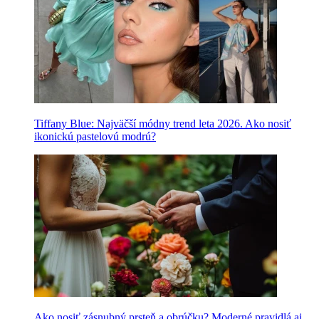
Tiffany Blue: Najväčší módny trend leta 2026. Ako nosiť
ikonickú pastelovú modrú?
Ako nosiť zásnubný prsteň a obrúčku? Moderné pravidlá aj