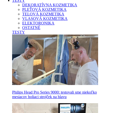
TESTY
DEKORATÍVNA KOZMETIKA
PLEŤOVÁ KOZMETIKA
TELOVÁ KOZMETIKA
VLASOVÁ KOZMETIKA
ELEKTORONIKA
OSTATNÉ
TESTY
Philips Head Pro Series 9000: testovali sme niekoľko
mesiacov holiaci strojček na hlavu