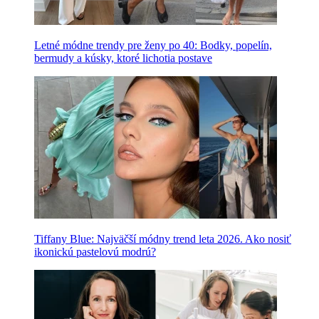
Letné módne trendy pre ženy po 40: Bodky, popelín,
bermudy a kúsky, ktoré lichotia postave
Tiffany Blue: Najväčší módny trend leta 2026. Ako nosiť
ikonickú pastelovú modrú?