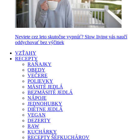
Neviete cez leto skutočne vypnúť? Slow living vás naučí
oddychovať bez výčitiek
VZŤAHY
RECEPTY
RAŇAJKY
OBEDY
VEČERE
POLIEVKY
MÄSITÉ JEDLÁ
BEZMÄSITÉ JEDLÁ
NÁPOJE
JEDNOHUBKY
DIÉTNE JEDLÁ
VEGAN
DEZERTY
RAW
KUCHÁRKY
RECEPTY ŠÉFKUCHÁROV