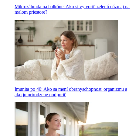
Mikrozáhrada na balkóne: Ako si vytvoriť zelenú oázu aj na
malom priestore?
Imunita po 40: Ako sa mení obranyschopnosť organizmu a
ako ju prirodzene podporiť