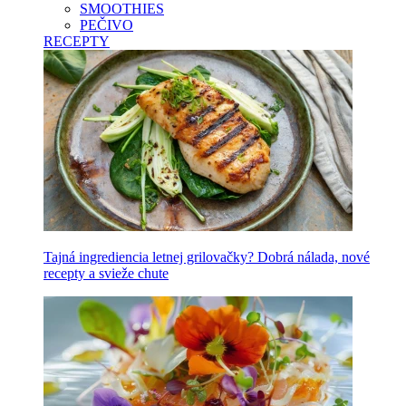
SMOOTHIES
PEČIVO
RECEPTY
Tajná ingrediencia letnej grilovačky? Dobrá nálada, nové
recepty a svieže chute