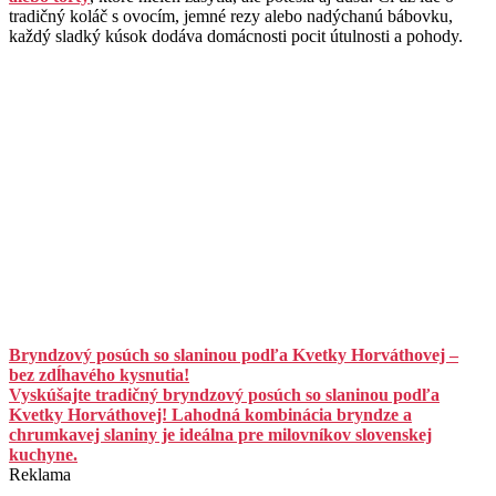
tradičný koláč s ovocím, jemné rezy alebo nadýchanú bábovku,
každý sladký kúsok dodáva domácnosti pocit útulnosti a pohody.
Bryndzový posúch so slaninou podľa Kvetky Horváthovej –
bez zdĺhavého kysnutia!
Vyskúšajte tradičný bryndzový posúch so slaninou podľa
Kvetky Horváthovej! Lahodná kombinácia bryndze a
chrumkavej slaniny je ideálna pre milovníkov slovenskej
kuchyne.
Reklama