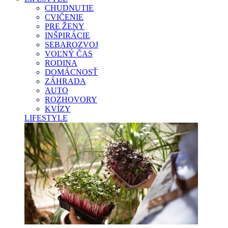
CHUDNUTIE
CVIČENIE
PRE ŽENY
INŠPIRÁCIE
SEBAROZVOJ
VOĽNÝ ČAS
RODINA
DOMÁCNOSŤ
ZÁHRADA
AUTO
ROZHOVORY
KVÍZY
LIFESTYLE