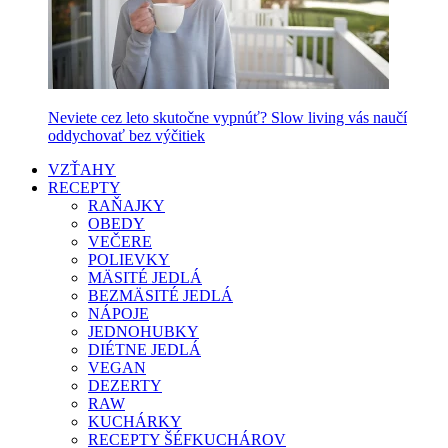
Neviete cez leto skutočne vypnúť? Slow living vás naučí
oddychovať bez výčitiek
VZŤAHY
RECEPTY
RAŇAJKY
OBEDY
VEČERE
POLIEVKY
MÄSITÉ JEDLÁ
BEZMÄSITÉ JEDLÁ
NÁPOJE
JEDNOHUBKY
DIÉTNE JEDLÁ
VEGAN
DEZERTY
RAW
KUCHÁRKY
RECEPTY ŠÉFKUCHÁROV