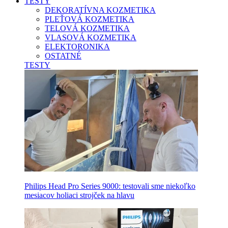
TESTY
DEKORATÍVNA KOZMETIKA
PLEŤOVÁ KOZMETIKA
TELOVÁ KOZMETIKA
VLASOVÁ KOZMETIKA
ELEKTORONIKA
OSTATNÉ
TESTY
Philips Head Pro Series 9000: testovali sme niekoľko
mesiacov holiaci strojček na hlavu