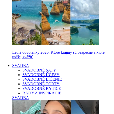
Letné dovolenky 2026: Ktoré krajiny sú bezpečné a ktoré
radšej zvážiť
SVADBA
SVADOBNÉ ŠATY
SVADOBNÉ ÚČESY
SVADOBNÉ LÍČENIE
SVADOBNÉ TORTY
SVADOBNÉ KYTICE
RADY A INŠPIRÁCIE
SVADBA