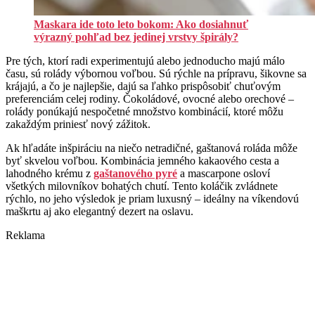
Maskara ide toto leto bokom: Ako dosiahnuť
výrazný pohľad bez jedinej vrstvy špirály?
Pre tých, ktorí radi experimentujú alebo jednoducho majú málo
času, sú rolády výbornou voľbou. Sú rýchle na prípravu, šikovne sa
krájajú, a čo je najlepšie, dajú sa ľahko prispôsobiť chuťovým
preferenciám celej rodiny. Čokoládové, ovocné alebo orechové –
rolády ponúkajú nespočetné množstvo kombinácií, ktoré môžu
zakaždým priniesť nový zážitok.
Ak hľadáte inšpiráciu na niečo netradičné, gaštanová roláda môže
byť skvelou voľbou. Kombinácia jemného kakaového cesta a
lahodného krému z
gaštanového pyré
a mascarpone osloví
všetkých milovníkov bohatých chutí. Tento koláčik zvládnete
rýchlo, no jeho výsledok je priam luxusný – ideálny na víkendovú
maškrtu aj ako elegantný dezert na oslavu.
Reklama