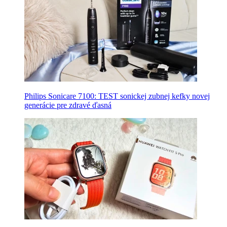
Philips Sonicare 7100: TEST sonickej zubnej kefky novej
generácie pre zdravé ďasná