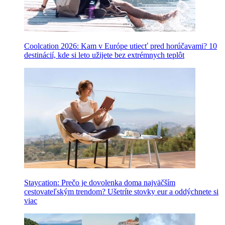
Coolcation 2026: Kam v Európe utiecť pred horúčavami? 10
destinácií, kde si leto užijete bez extrémnych teplôt
Staycation: Prečo je dovolenka doma najväčším
cestovateľským trendom? Ušetríte stovky eur a oddýchnete si
viac