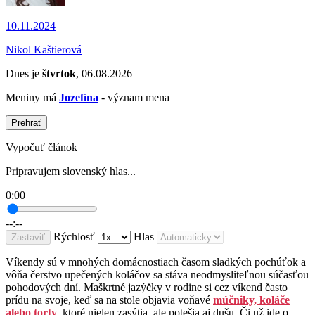
10.11.2024
Nikol Kaštierová
Dnes je
štvrtok
, 06.08.2026
Meniny má
Jozefína
- význam mena
Prehrať
Vypočuť článok
Pripravujem slovenský hlas...
0:00
--:--
Rýchlosť
Hlas
Zastaviť
Víkendy sú v mnohých domácnostiach časom sladkých pochúťok a
vôňa čerstvo upečených koláčov sa stáva neodmysliteľnou súčasťou
pohodových dní. Maškrtné jazýčky v rodine si cez víkend často
prídu na svoje, keď sa na stole objavia voňavé
múčniky, koláče
alebo torty
, ktoré nielen zasýtia, ale potešia aj dušu. Či už ide o