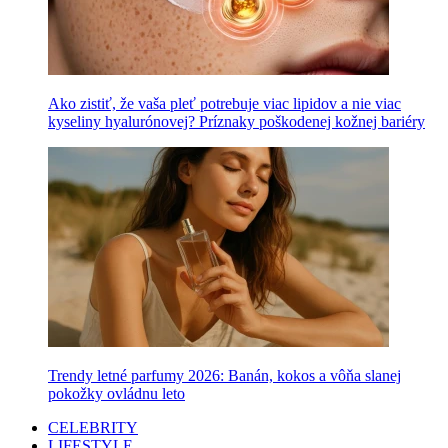
Ako zistiť, že vaša pleť potrebuje viac lipidov a nie viac
kyseliny hyalurónovej? Príznaky poškodenej kožnej bariéry
Trendy letné parfumy 2026: Banán, kokos a vôňa slanej
pokožky ovládnu leto
CELEBRITY
LIFESTYLE