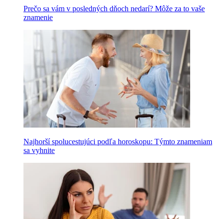
Prečo sa vám v posledných dňoch nedarí? Môže za to vaše
znamenie
Najhorší spolucestujúci podľa horoskopu: Týmto znameniam
sa vyhnite