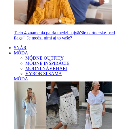
Tieto 4 znamenia patria medzi najväčšie partnerské „red
flags“. Je medzi nimi aj to vaše?
SNÁR
MÓDA
MÓDNE OUTFITY
MÓDNE INŠPIRÁCIE
MÓDNI NÁVRHÁRI
VYROB SI SAMA
MÓDA