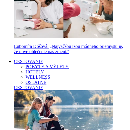
Ľubomíra Dóšová: „Najväčšou lžou módneho priemyslu je,
že nové oblečenie nás zmení.“
CESTOVANIE
POBYTY A VÝLETY
HOTELY
WELLNESS
OSTATNÉ
CESTOVANIE