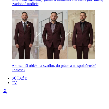
svadobné tradície
Ako sa líši oblek na svadbu, do práce a na spoločenské
udalosti?
SÚŤAŽE
TV