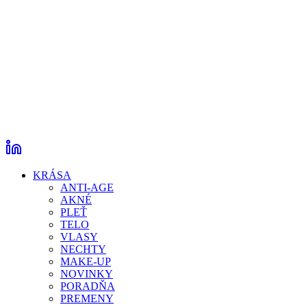
KRÁSA
ANTI-AGE
AKNÉ
PLEŤ
TELO
VLASY
NECHTY
MAKE-UP
NOVINKY
PORADŇA
PREMENY