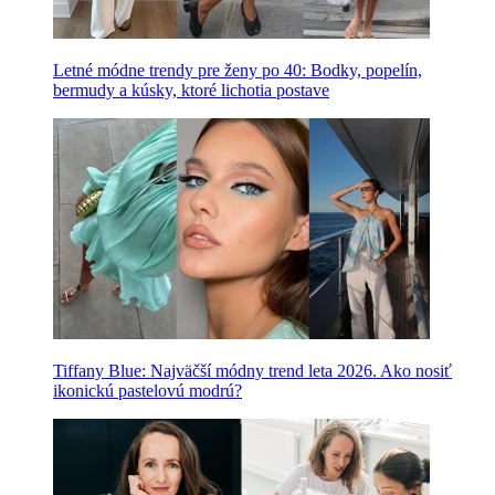
Letné módne trendy pre ženy po 40: Bodky, popelín,
bermudy a kúsky, ktoré lichotia postave
Tiffany Blue: Najväčší módny trend leta 2026. Ako nosiť
ikonickú pastelovú modrú?