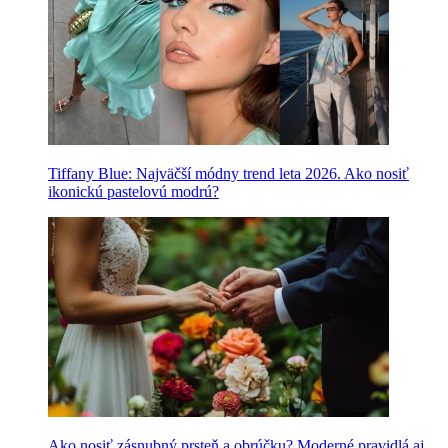
Tiffany Blue: Najväčší módny trend leta 2026. Ako nosiť
ikonickú pastelovú modrú?
Ako nosiť zásnubný prsteň a obrúčku? Moderné pravidlá aj