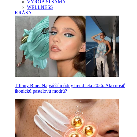
VYROB SI SAMA
WELLNESS
KRÁSA
Tiffany Blue: Najväčší módny trend leta 2026. Ako nosiť
ikonickú pastelovú modrú?