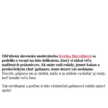
Obľúbená slovenská moderátorka
Kvetka Horváthová
sa
podelila o recept na túto delikatesu, ktorý si získal veľa
nadšených priaznivcov. Ak máte radi rolády, jemné kakao a
predovšetkým chuť gaštanov, tento dezert vás nesklame.
Navyše, príprava nie je zložitá, takže si ju môžete vyskúšať aj vtedy,
keď nemáte veľa času.
Tak neváhajme a poďme si túto výnimočnú gaštanovú roládu upiecť
spolu!