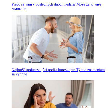
Prečo sa vám v posledných dňoch nedarí? Môže za to vaše
znamenie
Najhorší spolucestujúci podľa horoskopu: Týmto znameniam
sa vyhnite