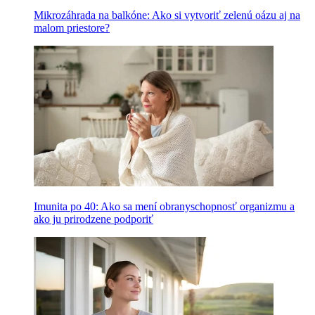
Mikrozáhrada na balkóne: Ako si vytvoriť zelenú oázu aj na
malom priestore?
Imunita po 40: Ako sa mení obranyschopnosť organizmu a
ako ju prirodzene podporiť