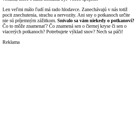
Len veľmi málo ľudí má rado hlodavce. Zanechávajú v nás totiž
pocit znechutenia, strachu a nervozity. Ani sny o potkanoch určite
nie sú príjemným zážitkom.
Snívalo sa vám niekedy o potkanovi?
Čo to môže znamenať? Čo znamená sen o čiernej kryse či sen o
viacerých potkanoch? Potrebujete výklad snov? Nech sa páči!
Reklama