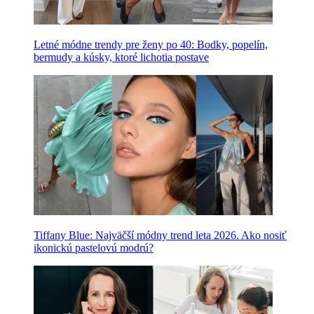
Letné módne trendy pre ženy po 40: Bodky, popelín,
bermudy a kúsky, ktoré lichotia postave
Tiffany Blue: Najväčší módny trend leta 2026. Ako nosiť
ikonickú pastelovú modrú?