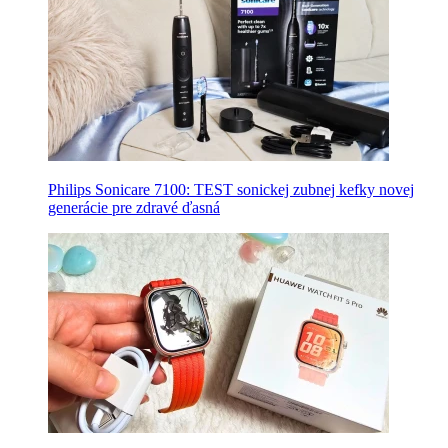
Philips Sonicare 7100: TEST sonickej zubnej kefky novej
generácie pre zdravé ďasná