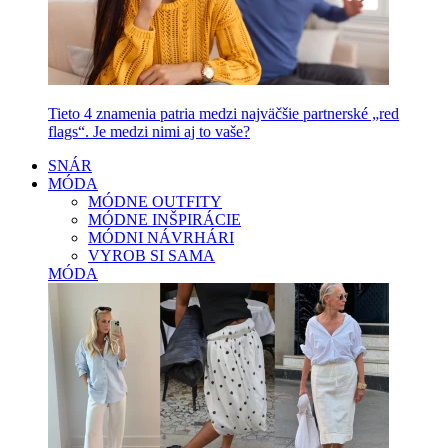
Tieto 4 znamenia patria medzi najväčšie partnerské „red
flags“. Je medzi nimi aj to vaše?
SNÁR
MÓDA
MÓDNE OUTFITY
MÓDNE INŠPIRÁCIE
MÓDNI NÁVRHÁRI
VYROB SI SAMA
MÓDA