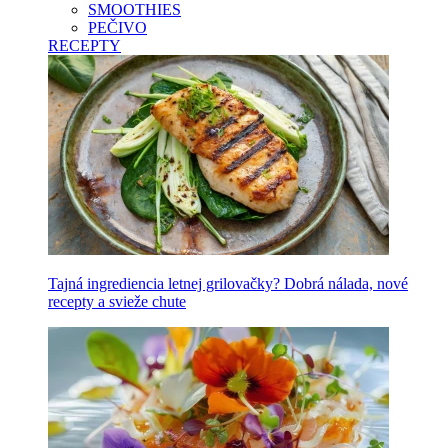
SMOOTHIES
PEČIVO
RECEPTY
Tajná ingrediencia letnej grilovačky? Dobrá nálada, nové
recepty a svieže chute