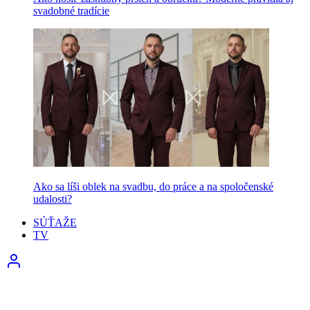
svadobné tradície
Ako sa líši oblek na svadbu, do práce a na spoločenské
udalosti?
SÚŤAŽE
TV