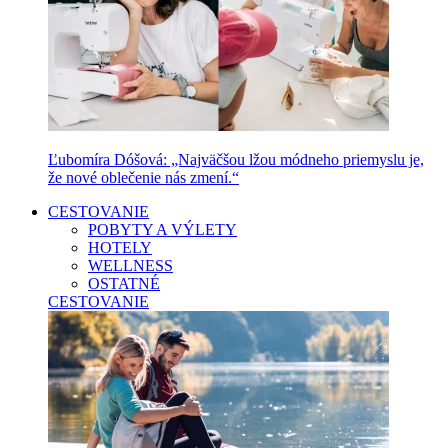
Ľubomíra Dóšová: „Najväčšou lžou módneho priemyslu je,
že nové oblečenie nás zmení.“
CESTOVANIE
POBYTY A VÝLETY
HOTELY
WELLNESS
OSTATNÉ
CESTOVANIE