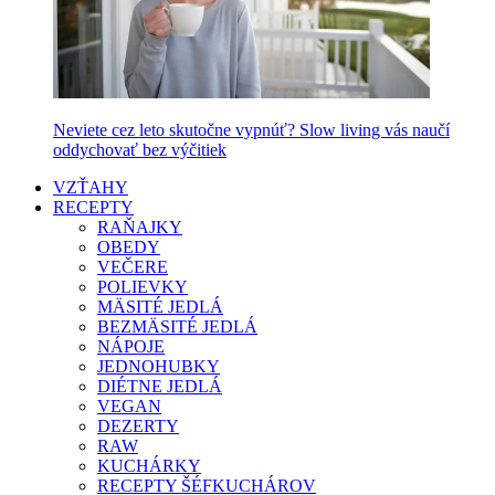
Neviete cez leto skutočne vypnúť? Slow living vás naučí
oddychovať bez výčitiek
VZŤAHY
RECEPTY
RAŇAJKY
OBEDY
VEČERE
POLIEVKY
MÄSITÉ JEDLÁ
BEZMÄSITÉ JEDLÁ
NÁPOJE
JEDNOHUBKY
DIÉTNE JEDLÁ
VEGAN
DEZERTY
RAW
KUCHÁRKY
RECEPTY ŠÉFKUCHÁROV