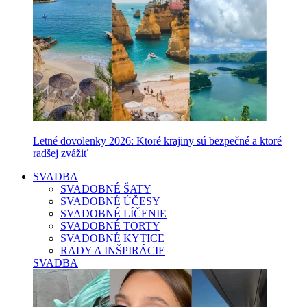
Letné dovolenky 2026: Ktoré krajiny sú bezpečné a ktoré
radšej zvážiť
SVADBA
SVADOBNÉ ŠATY
SVADOBNÉ ÚČESY
SVADOBNÉ LÍČENIE
SVADOBNÉ TORTY
SVADOBNÉ KYTICE
RADY A INŠPIRÁCIE
SVADBA