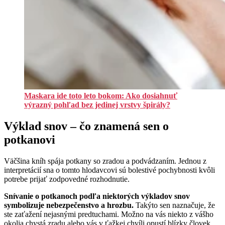
Maskara ide toto leto bokom: Ako dosiahnuť
výrazný pohľad bez jedinej vrstvy špirály?
Výklad snov – čo znamená sen o
potkanovi
Väčšina kníh spája potkany so zradou a podvádzaním. Jednou z
interpretácií sna o tomto hlodavcovi sú bolestivé pochybnosti kvôli
potrebe prijať zodpovedné rozhodnutie.
Snívanie o potkanoch podľa niektorých výkladov snov
symbolizuje nebezpečenstvo a hrozbu.
Takýto sen naznačuje, že
ste zaťažení nejasnými predtuchami. Možno na vás niekto z vášho
okolia chystá zradu alebo vás v ťažkej chvíli opustí blízky človek.