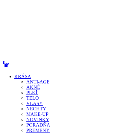
KRÁSA
ANTI-AGE
AKNÉ
PLEŤ
TELO
VLASY
NECHTY
MAKE-UP
NOVINKY
PORADŇA
PREMENY