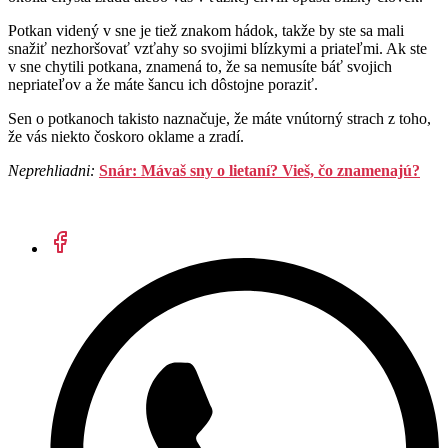
Potkan videný v sne je tiež znakom hádok, takže by ste sa mali
snažiť nezhoršovať vzťahy so svojimi blízkymi a priateľmi. Ak ste
v sne chytili potkana, znamená to, že sa nemusíte báť svojich
nepriateľov a že máte šancu ich dôstojne poraziť.
Sen o potkanoch takisto naznačuje, že máte vnútorný strach z toho,
že vás niekto čoskoro oklame a zradí.
Neprehliadni:
Snár: Mávaš sny o lietaní? Vieš, čo znamenajú?