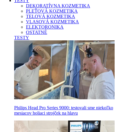
TESTY
DEKORATÍVNA KOZMETIKA
PLEŤOVÁ KOZMETIKA
TELOVÁ KOZMETIKA
VLASOVÁ KOZMETIKA
ELEKTORONIKA
OSTATNÉ
TESTY
Philips Head Pro Series 9000: testovali sme niekoľko
mesiacov holiaci strojček na hlavu