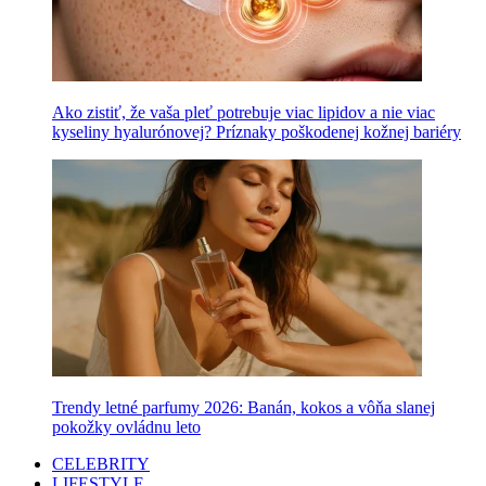
Ako zistiť, že vaša pleť potrebuje viac lipidov a nie viac
kyseliny hyalurónovej? Príznaky poškodenej kožnej bariéry
Trendy letné parfumy 2026: Banán, kokos a vôňa slanej
pokožky ovládnu leto
CELEBRITY
LIFESTYLE