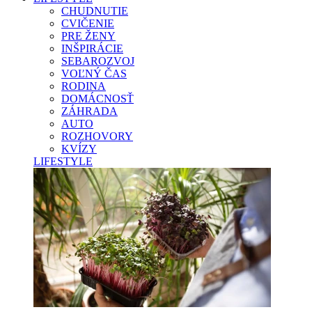
CHUDNUTIE
CVIČENIE
PRE ŽENY
INŠPIRÁCIE
SEBAROZVOJ
VOĽNÝ ČAS
RODINA
DOMÁCNOSŤ
ZÁHRADA
AUTO
ROZHOVORY
KVÍZY
LIFESTYLE