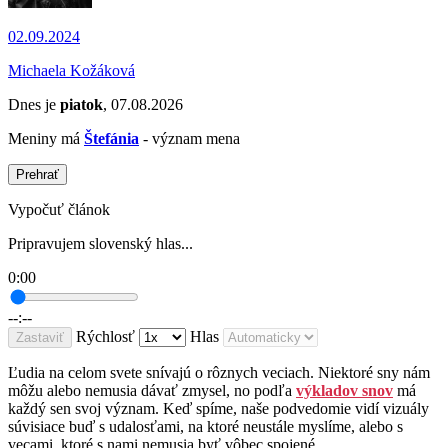
02.09.2024
Michaela Kožáková
Dnes je
piatok
, 07.08.2026
Meniny má
Štefánia
- význam mena
Prehrať
Vypočuť článok
Pripravujem slovenský hlas...
0:00
--:--
Rýchlosť
Hlas
Zastaviť
Ľudia na celom svete snívajú o rôznych veciach. Niektoré sny nám
môžu alebo nemusia dávať zmysel, no podľa
výkladov snov
má
každý sen svoj význam. Keď spíme, naše podvedomie vidí vizuály
súvisiace buď s udalosťami, na ktoré neustále myslíme, alebo s
vecami, ktoré s nami nemusia byť vôbec spojené.