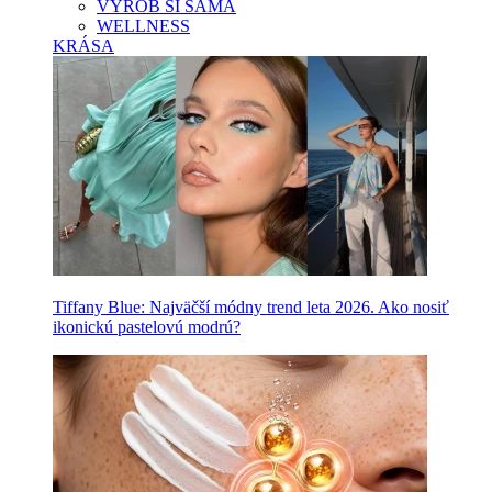
VYROB SI SAMA
WELLNESS
KRÁSA
Tiffany Blue: Najväčší módny trend leta 2026. Ako nosiť
ikonickú pastelovú modrú?