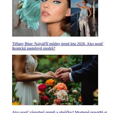
Tiffany Blue: Najväčší módny trend leta 2026. Ako nosiť
ikonickú pastelovú modrú?
Ako nosiť zásnubný prsteň a obrúčku? Moderné pravidlá aj