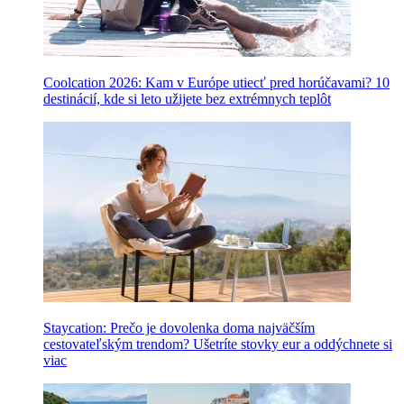
Coolcation 2026: Kam v Európe utiecť pred horúčavami? 10
destinácií, kde si leto užijete bez extrémnych teplôt
Staycation: Prečo je dovolenka doma najväčším
cestovateľským trendom? Ušetríte stovky eur a oddýchnete si
viac