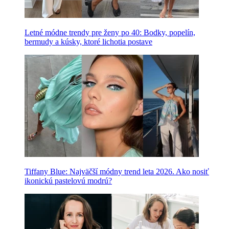
Letné módne trendy pre ženy po 40: Bodky, popelín,
bermudy a kúsky, ktoré lichotia postave
Tiffany Blue: Najväčší módny trend leta 2026. Ako nosiť
ikonickú pastelovú modrú?