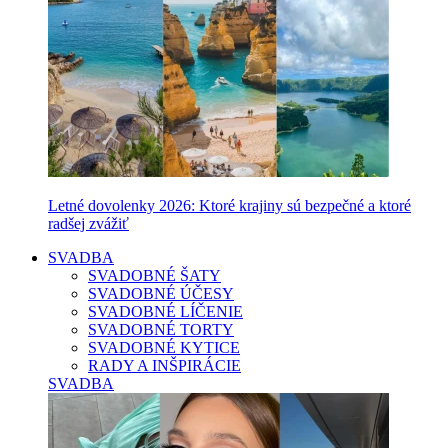
Letné dovolenky 2026: Ktoré krajiny sú bezpečné a ktoré
radšej zvážiť
SVADBA
SVADOBNÉ ŠATY
SVADOBNÉ ÚČESY
SVADOBNÉ LÍČENIE
SVADOBNÉ TORTY
SVADOBNÉ KYTICE
RADY A INŠPIRÁCIE
SVADBA