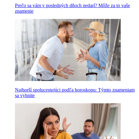
Prečo sa vám v posledných dňoch nedarí? Môže za to vaše
znamenie
Najhorší spolucestujúci podľa horoskopu: Týmto znameniam
sa vyhnite