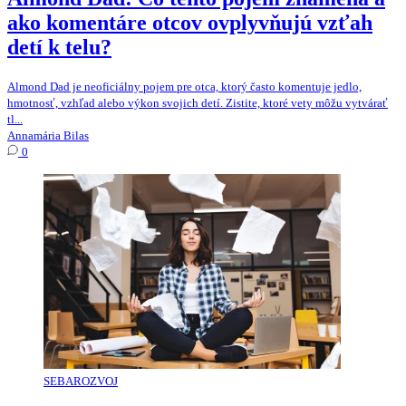
ako komentáre otcov ovplyvňujú vzťah
detí k telu?
Almond Dad je neoficiálny pojem pre otca, ktorý často komentuje jedlo,
hmotnosť, vzhľad alebo výkon svojich detí. Zistite, ktoré vety môžu vytvárať
tl...
Annamária Bilas
0
SEBAROZVOJ