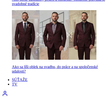
svadobné tradície
Ako sa líši oblek na svadbu, do práce a na spoločenské
udalosti?
SÚŤAŽE
TV