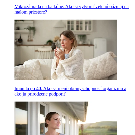
Mikrozáhrada na balkóne: Ako si vytvoriť zelenú oázu aj na
malom priestore?
Imunita po 40: Ako sa mení obranyschopnosť organizmu a
ako ju prirodzene podporiť