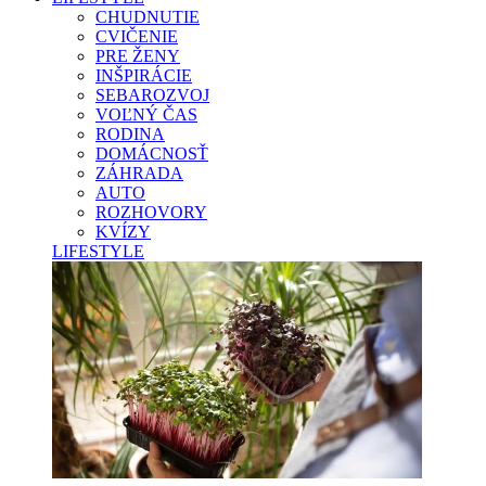
CHUDNUTIE
CVIČENIE
PRE ŽENY
INŠPIRÁCIE
SEBAROZVOJ
VOĽNÝ ČAS
RODINA
DOMÁCNOSŤ
ZÁHRADA
AUTO
ROZHOVORY
KVÍZY
LIFESTYLE