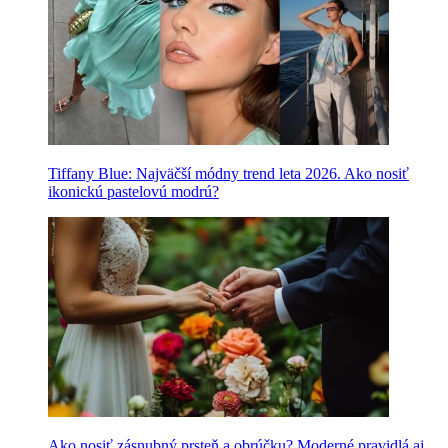
Tiffany Blue: Najväčší módny trend leta 2026. Ako nosiť
ikonickú pastelovú modrú?
Ako nosiť zásnubný prsteň a obrúčku? Moderné pravidlá aj