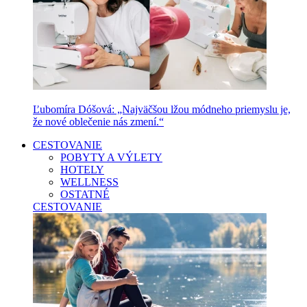
Ľubomíra Dóšová: „Najväčšou lžou módneho priemyslu je,
že nové oblečenie nás zmení.“
CESTOVANIE
POBYTY A VÝLETY
HOTELY
WELLNESS
OSTATNÉ
CESTOVANIE