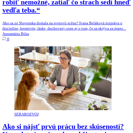
robiť nemožné, zatiaľ čo strach sedí hneď
vedľa teba.“
Ako sa zo Slovenska dostala na svetovú scénu? Ivana Beláková rozpráva o
disciplíne, kreativite, láske, duchovnej ceste aj o tom, čo sa skrýva za úspec...
Annamária Bilas
0
SEBAROZVOJ
Ako si nájsť prvú prácu bez skúseností?