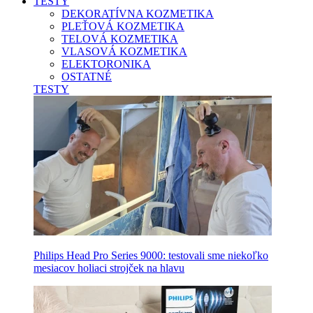
TESTY
DEKORATÍVNA KOZMETIKA
PLEŤOVÁ KOZMETIKA
TELOVÁ KOZMETIKA
VLASOVÁ KOZMETIKA
ELEKTORONIKA
OSTATNÉ
TESTY
Philips Head Pro Series 9000: testovali sme niekoľko
mesiacov holiaci strojček na hlavu