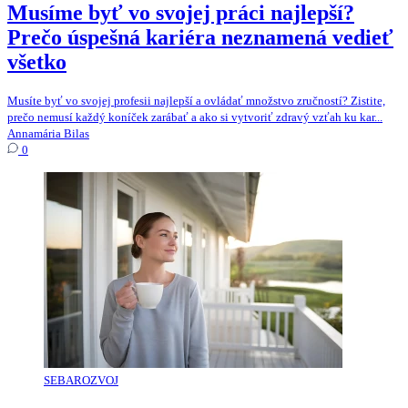
Musíme byť vo svojej práci najlepší?
Prečo úspešná kariéra neznamená vedieť
všetko
Musíte byť vo svojej profesii najlepší a ovládať množstvo zručností? Zistite,
prečo nemusí každý koníček zarábať a ako si vytvoriť zdravý vzťah ku kar...
Annamária Bilas
0
SEBAROZVOJ