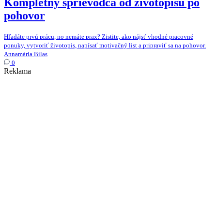
Kompletný sprievodca od životopisu po
pohovor
Hľadáte prvú prácu, no nemáte prax? Zistite, ako nájsť vhodné pracovné
ponuky, vytvoriť životopis, napísať motivačný list a pripraviť sa na pohovor.
Annamária Bilas
0
Reklama