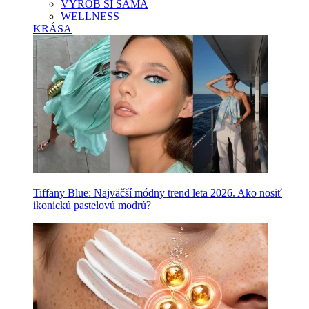
VYROB SI SAMA
WELLNESS
KRÁSA
Tiffany Blue: Najväčší módny trend leta 2026. Ako nosiť
ikonickú pastelovú modrú?