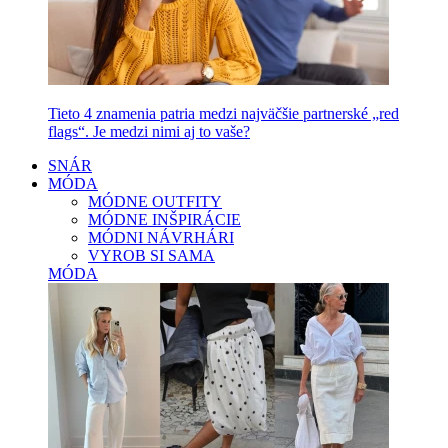
Tieto 4 znamenia patria medzi najväčšie partnerské „red
flags“. Je medzi nimi aj to vaše?
SNÁR
MÓDA
MÓDNE OUTFITY
MÓDNE INŠPIRÁCIE
MÓDNI NÁVRHÁRI
VYROB SI SAMA
MÓDA