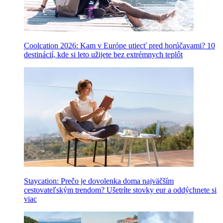
Coolcation 2026: Kam v Európe utiecť pred horúčavami? 10
destinácií, kde si leto užijete bez extrémnych teplôt
Staycation: Prečo je dovolenka doma najväčším
cestovateľským trendom? Ušetríte stovky eur a oddýchnete si
viac