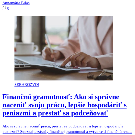
Annamária Bilas
0
SEBAROZVOJ
Finančná gramotnosť: Ako si správne
naceniť svoju prácu, lepšie hospodáriť s
peniazmi a prestať sa podceňovať
Ako si správne naceniť prácu, prestať sa podceňovať a lepšie hospodáriť s
peniazmi? Spoznajte zásady finančnej gramotnosti a vytvorte si finančnú reze...