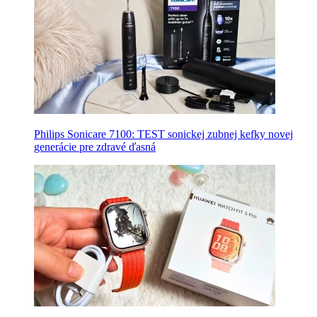
Philips Sonicare 7100: TEST sonickej zubnej kefky novej
generácie pre zdravé ďasná