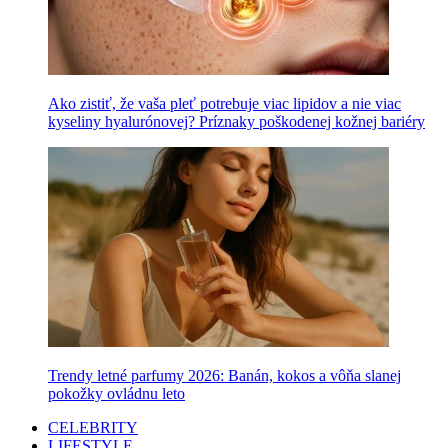
Ako zistiť, že vaša pleť potrebuje viac lipidov a nie viac
kyseliny hyalurónovej? Príznaky poškodenej kožnej bariéry
Trendy letné parfumy 2026: Banán, kokos a vôňa slanej
pokožky ovládnu leto
CELEBRITY
LIFESTYLE