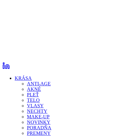
KRÁSA
ANTI-AGE
AKNÉ
PLEŤ
TELO
VLASY
NECHTY
MAKE-UP
NOVINKY
PORADŇA
PREMENY