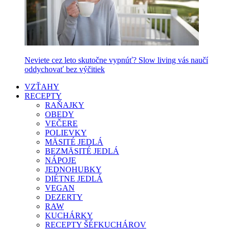
Neviete cez leto skutočne vypnúť? Slow living vás naučí
oddychovať bez výčitiek
VZŤAHY
RECEPTY
RAŇAJKY
OBEDY
VEČERE
POLIEVKY
MÄSITÉ JEDLÁ
BEZMÄSITÉ JEDLÁ
NÁPOJE
JEDNOHUBKY
DIÉTNE JEDLÁ
VEGAN
DEZERTY
RAW
KUCHÁRKY
RECEPTY ŠÉFKUCHÁROV