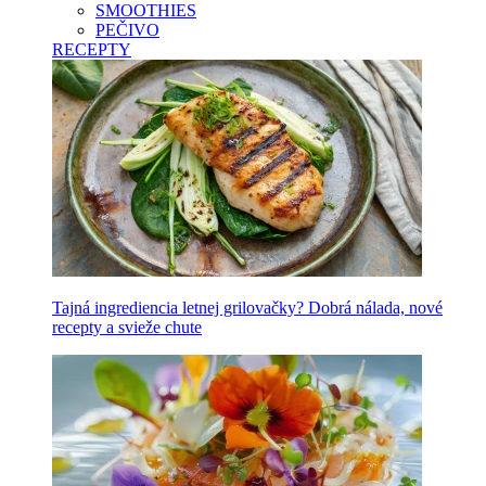
SMOOTHIES
PEČIVO
RECEPTY
Tajná ingrediencia letnej grilovačky? Dobrá nálada, nové
recepty a svieže chute