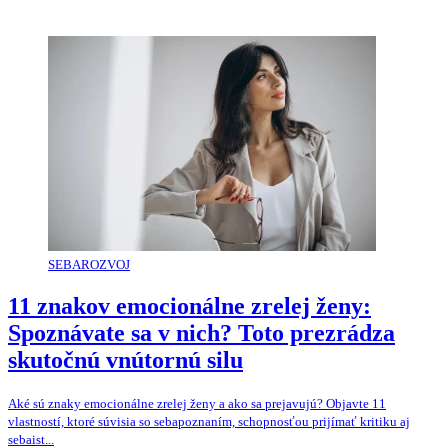
SEBAROZVOJ
11 znakov emocionálne zrelej ženy:
Spoznávate sa v nich? Toto prezrádza
skutočnú vnútornú silu
Aké sú znaky emocionálne zrelej ženy a ako sa prejavujú? Objavte 11
vlastností, ktoré súvisia so sebapoznaním, schopnosťou prijímať kritiku aj
sebaist...