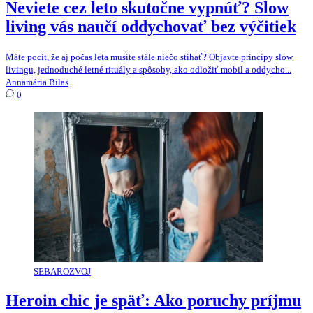
Neviete cez leto skutočne vypnúť? Slow
living vás naučí oddychovať bez výčitiek
Máte pocit, že aj počas leta musíte stále niečo stíhať? Objavte princípy slow
livingu, jednoduché letné rituály a spôsoby, ako odložiť mobil a oddycho...
Annamária Bilas
0
SEBAROZVOJ
Heroin chic je späť: Ako poruchy príjmu