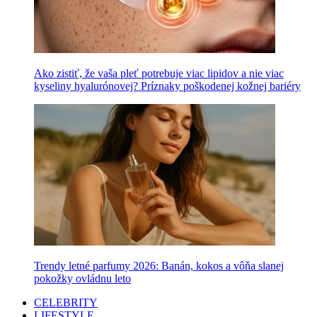
Ako zistiť, že vaša pleť potrebuje viac lipidov a nie viac
kyseliny hyalurónovej? Príznaky poškodenej kožnej bariéry
Trendy letné parfumy 2026: Banán, kokos a vôňa slanej
pokožky ovládnu leto
CELEBRITY
LIFESTYLE