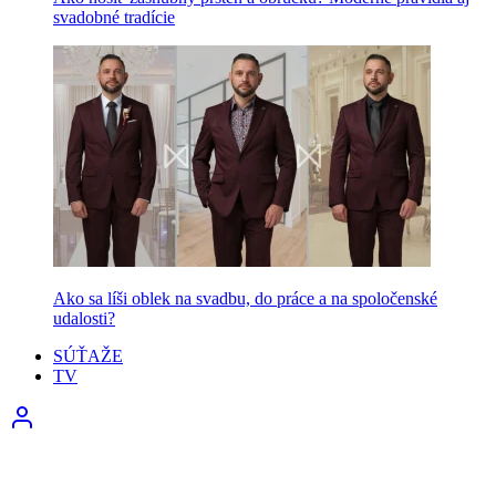
svadobné tradície
Ako sa líši oblek na svadbu, do práce a na spoločenské
udalosti?
SÚŤAŽE
TV