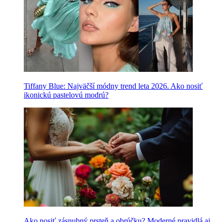
Tiffany Blue: Najväčší módny trend leta 2026. Ako nosiť
ikonickú pastelovú modrú?
Ako nosiť zásnubný prsteň a obrúčku? Moderné pravidlá aj