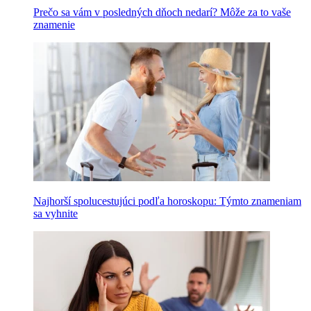
Prečo sa vám v posledných dňoch nedarí? Môže za to vaše
znamenie
Najhorší spolucestujúci podľa horoskopu: Týmto znameniam
sa vyhnite