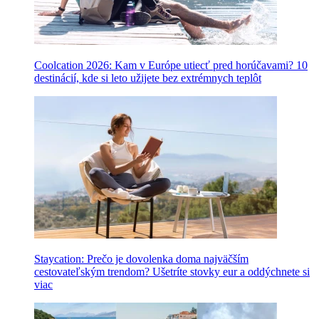
Coolcation 2026: Kam v Európe utiecť pred horúčavami? 10
destinácií, kde si leto užijete bez extrémnych teplôt
Staycation: Prečo je dovolenka doma najväčším
cestovateľským trendom? Ušetríte stovky eur a oddýchnete si
viac