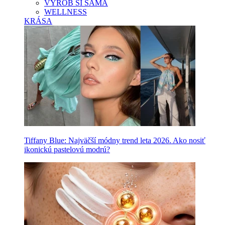
VYROB SI SAMA
WELLNESS
KRÁSA
Tiffany Blue: Najväčší módny trend leta 2026. Ako nosiť
ikonickú pastelovú modrú?