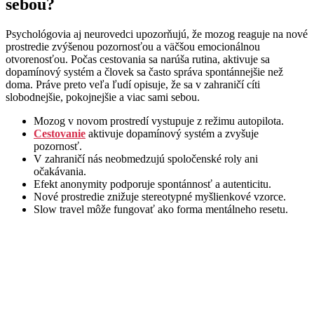
sebou?
Psychológovia aj neurovedci upozorňujú, že mozog reaguje na nové
prostredie zvýšenou pozornosťou a väčšou emocionálnou
otvorenosťou. Počas cestovania sa narúša rutina, aktivuje sa
dopamínový systém a človek sa často správa spontánnejšie než
doma. Práve preto veľa ľudí opisuje, že sa v zahraničí cíti
slobodnejšie, pokojnejšie a viac sami sebou.
Mozog v novom prostredí vystupuje z režimu autopilota.
Cestovanie
aktivuje dopamínový systém a zvyšuje
pozornosť.
V zahraničí nás neobmedzujú spoločenské roly ani
očakávania.
Efekt anonymity podporuje spontánnosť a autenticitu.
Nové prostredie znižuje stereotypné myšlienkové vzorce.
Slow travel môže fungovať ako forma mentálneho resetu.