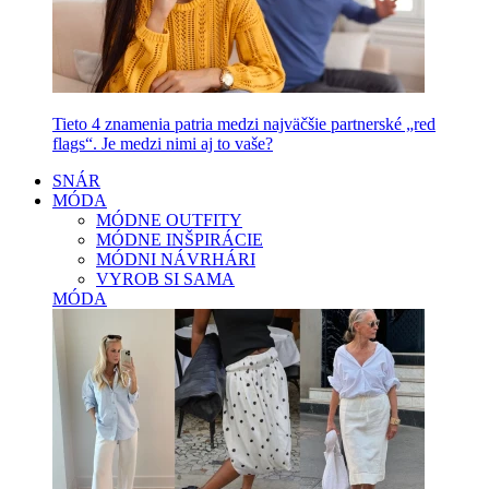
Tieto 4 znamenia patria medzi najväčšie partnerské „red
flags“. Je medzi nimi aj to vaše?
SNÁR
MÓDA
MÓDNE OUTFITY
MÓDNE INŠPIRÁCIE
MÓDNI NÁVRHÁRI
VYROB SI SAMA
MÓDA