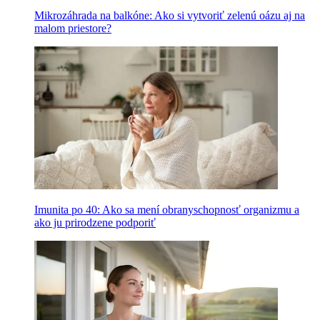
Mikrozáhrada na balkóne: Ako si vytvoriť zelenú oázu aj na
malom priestore?
Imunita po 40: Ako sa mení obranyschopnosť organizmu a
ako ju prirodzene podporiť