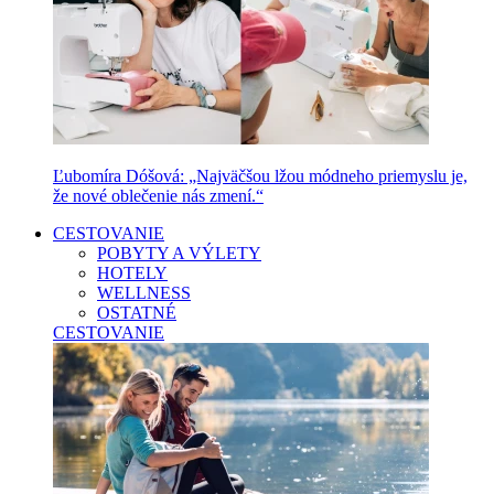
Ľubomíra Dóšová: „Najväčšou lžou módneho priemyslu je,
že nové oblečenie nás zmení.“
CESTOVANIE
POBYTY A VÝLETY
HOTELY
WELLNESS
OSTATNÉ
CESTOVANIE