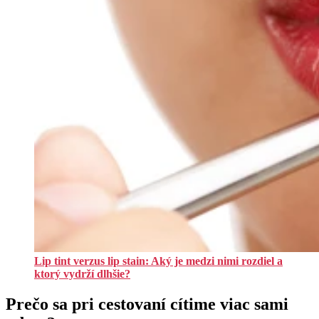
Lip tint verzus lip stain: Aký je medzi nimi rozdiel a
ktorý vydrží dlhšie?
Prečo sa pri cestovaní cítime viac sami