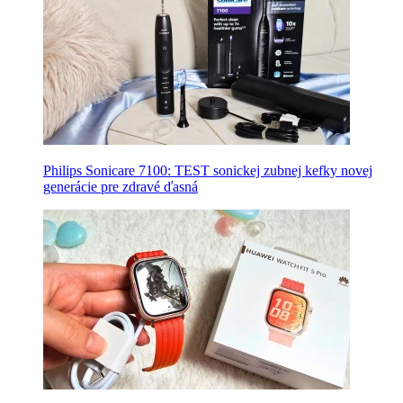
Philips Sonicare 7100: TEST sonickej zubnej kefky novej
generácie pre zdravé ďasná