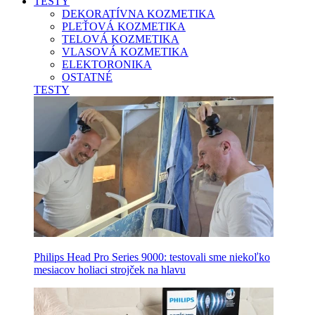
TESTY
DEKORATÍVNA KOZMETIKA
PLEŤOVÁ KOZMETIKA
TELOVÁ KOZMETIKA
VLASOVÁ KOZMETIKA
ELEKTORONIKA
OSTATNÉ
TESTY
Philips Head Pro Series 9000: testovali sme niekoľko
mesiacov holiaci strojček na hlavu