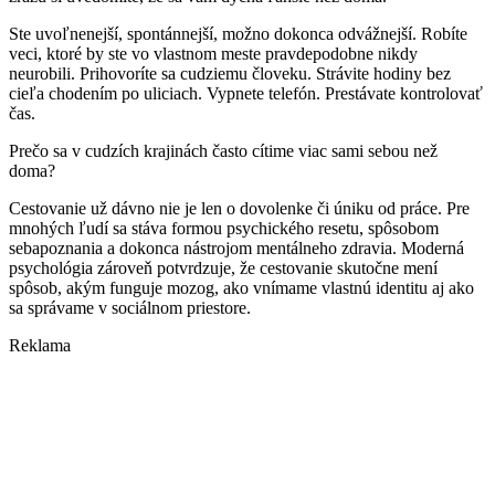
Ste uvoľnenejší, spontánnejší, možno dokonca odvážnejší. Robíte
veci, ktoré by ste vo vlastnom meste pravdepodobne nikdy
neurobili. Prihovoríte sa cudziemu človeku. Strávite hodiny bez
cieľa chodením po uliciach. Vypnete telefón. Prestávate kontrolovať
čas.
Prečo sa v cudzích krajinách často cítime viac sami sebou než
doma?
Cestovanie už dávno nie je len o dovolenke či úniku od práce. Pre
mnohých ľudí sa stáva formou psychického resetu, spôsobom
sebapoznania a dokonca nástrojom mentálneho zdravia. Moderná
psychológia zároveň potvrdzuje, že cestovanie skutočne mení
spôsob, akým funguje mozog, ako vnímame vlastnú identitu aj ako
sa správame v sociálnom priestore.
Reklama