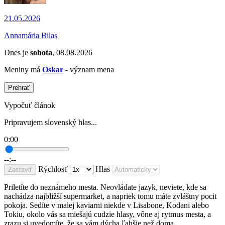
21.05.2026
Annamária Bilas
Dnes je
sobota
, 08.08.2026
Meniny má
Oskar
- význam mena
Prehrať
Vypočuť článok
Pripravujem slovenský hlas...
0:00
--:--
Rýchlosť
Hlas
Zastaviť
Priletíte do neznámeho mesta. Neovládate jazyk, neviete, kde sa
nachádza najbližší supermarket, a napriek tomu máte zvláštny pocit
pokoja. Sedíte v malej kaviarni niekde v Lisabone, Kodani alebo
Tokiu, okolo vás sa miešajú cudzie hlasy, vône aj rytmus mesta, a
zrazu si uvedomíte, že sa vám dýcha ľahšie než doma.