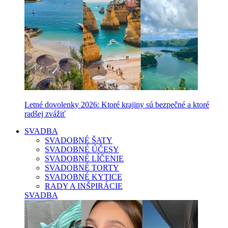
Letné dovolenky 2026: Ktoré krajiny sú bezpečné a ktoré
radšej zvážiť
SVADBA
SVADOBNÉ ŠATY
SVADOBNÉ ÚČESY
SVADOBNÉ LÍČENIE
SVADOBNÉ TORTY
SVADOBNÉ KYTICE
RADY A INŠPIRÁCIE
SVADBA