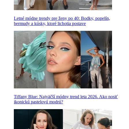
Letné módne trendy pre ženy po 40: Bodky, popelín,
bermudy a kúsky, ktoré lichotia postave
Tiffany Blue: Najväčší módny trend leta 2026. Ako nosiť
ikonickú pastelovú modrú?