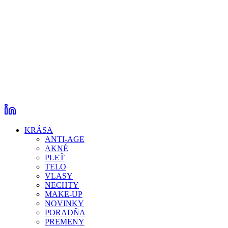
KRÁSA
ANTI-AGE
AKNÉ
PLEŤ
TELO
VLASY
NECHTY
MAKE-UP
NOVINKY
PORADŇA
PREMENY