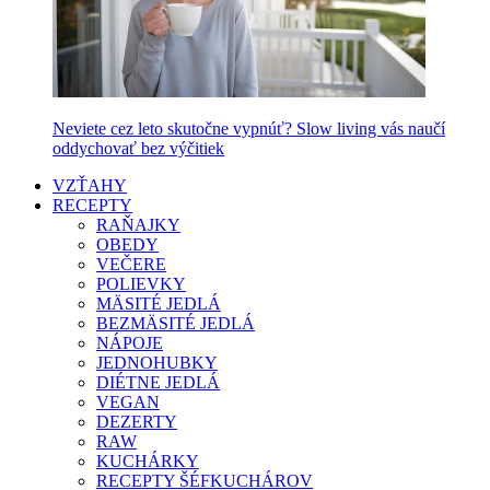
Neviete cez leto skutočne vypnúť? Slow living vás naučí
oddychovať bez výčitiek
VZŤAHY
RECEPTY
RAŇAJKY
OBEDY
VEČERE
POLIEVKY
MÄSITÉ JEDLÁ
BEZMÄSITÉ JEDLÁ
NÁPOJE
JEDNOHUBKY
DIÉTNE JEDLÁ
VEGAN
DEZERTY
RAW
KUCHÁRKY
RECEPTY ŠÉFKUCHÁROV