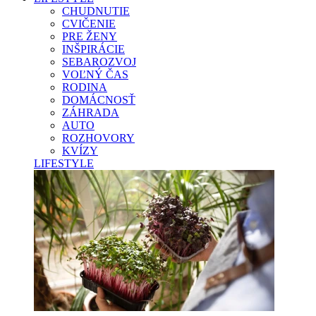
CHUDNUTIE
CVIČENIE
PRE ŽENY
INŠPIRÁCIE
SEBAROZVOJ
VOĽNÝ ČAS
RODINA
DOMÁCNOSŤ
ZÁHRADA
AUTO
ROZHOVORY
KVÍZY
LIFESTYLE