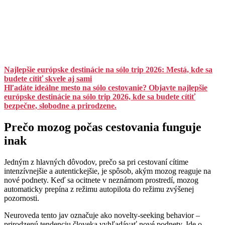
Najlepšie európske destinácie na sólo trip 2026: Mestá, kde sa
budete cítiť skvele aj sami
Hľadáte ideálne mesto na sólo cestovanie? Objavte najlepšie
európske destinácie na sólo trip 2026, kde sa budete cítiť
bezpečne, slobodne a prirodzene.
Prečo mozog počas cestovania funguje
inak
Jedným z hlavných dôvodov, prečo sa pri cestovaní cítime
intenzívnejšie a autentickejšie, je spôsob, akým mozog reaguje na
nové podnety. Keď sa ocitnete v neznámom prostredí, mozog
automaticky prepína z režimu autopilota do režimu zvýšenej
pozornosti.
Neuroveda tento jav označuje ako novelty-seeking behavior –
prirodzenú tendenciu človeka vyhľadávať nové podnety. Ide o