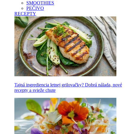
SMOOTHIES
PEČIVO
RECEPTY
Tajná ingrediencia letnej grilovačky? Dobrá nálada, nové
recepty a svieže chute