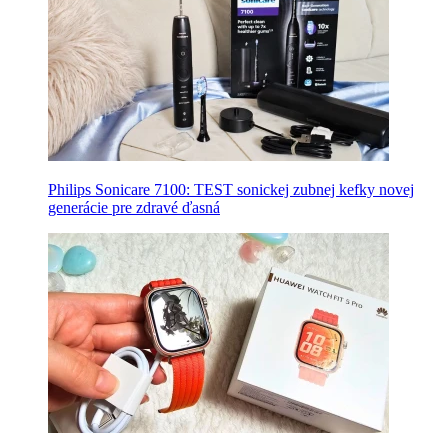
Philips Sonicare 7100: TEST sonickej zubnej kefky novej
generácie pre zdravé ďasná