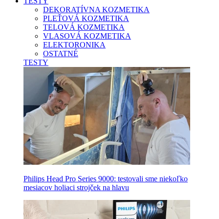
TESTY
DEKORATÍVNA KOZMETIKA
PLEŤOVÁ KOZMETIKA
TELOVÁ KOZMETIKA
VLASOVÁ KOZMETIKA
ELEKTORONIKA
OSTATNÉ
TESTY
Philips Head Pro Series 9000: testovali sme niekoľko
mesiacov holiaci strojček na hlavu