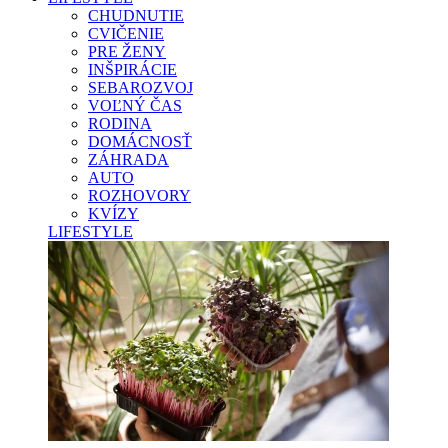
CHUDNUTIE
CVIČENIE
PRE ŽENY
INŠPIRÁCIE
SEBAROZVOJ
VOĽNÝ ČAS
RODINA
DOMÁCNOSŤ
ZÁHRADA
AUTO
ROZHOVORY
KVÍZY
LIFESTYLE