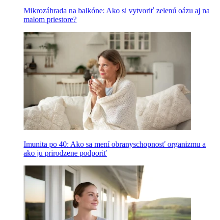
Mikrozáhrada na balkóne: Ako si vytvoriť zelenú oázu aj na
malom priestore?
Imunita po 40: Ako sa mení obranyschopnosť organizmu a
ako ju prirodzene podporiť