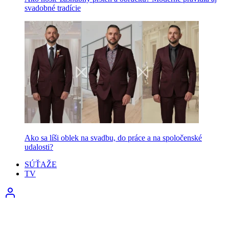
svadobné tradície
Ako sa líši oblek na svadbu, do práce a na spoločenské
udalosti?
SÚŤAŽE
TV