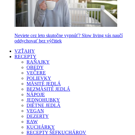
Neviete cez leto skutočne vypnúť? Slow living vás naučí
oddychovať bez výčitiek
VZŤAHY
RECEPTY
RAŇAJKY
OBEDY
VEČERE
POLIEVKY
MÄSITÉ JEDLÁ
BEZMÄSITÉ JEDLÁ
NÁPOJE
JEDNOHUBKY
DIÉTNE JEDLÁ
VEGAN
DEZERTY
RAW
KUCHÁRKY
RECEPTY ŠÉFKUCHÁROV