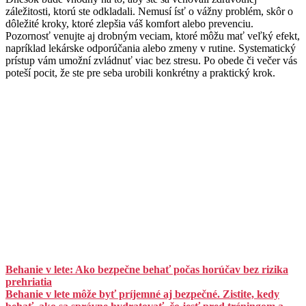
záležitosti, ktorú ste odkladali. Nemusí ísť o vážny problém, skôr o
dôležité kroky, ktoré zlepšia váš komfort alebo prevenciu.
Pozornosť venujte aj drobným veciam, ktoré môžu mať veľký efekt,
napríklad lekárske odporúčania alebo zmeny v rutine. Systematický
prístup vám umožní zvládnuť viac bez stresu. Po obede či večer vás
poteší pocit, že ste pre seba urobili konkrétny a praktický krok.
Behanie v lete: Ako bezpečne behať počas horúčav bez rizika
prehriatia
Behanie v lete môže byť príjemné aj bezpečné. Zistite, kedy