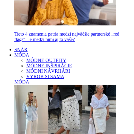
Tieto 4 znamenia patria medzi najväčšie partnerské „red
flags“. Je medzi nimi aj to vaše?
SNÁR
MÓDA
MÓDNE OUTFITY
MÓDNE INŠPIRÁCIE
MÓDNI NÁVRHÁRI
VYROB SI SAMA
MÓDA