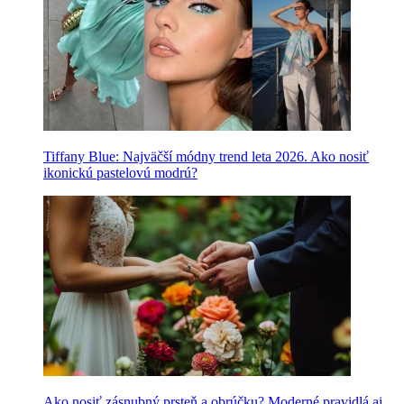
Tiffany Blue: Najväčší módny trend leta 2026. Ako nosiť
ikonickú pastelovú modrú?
Ako nosiť zásnubný prsteň a obrúčku? Moderné pravidlá aj