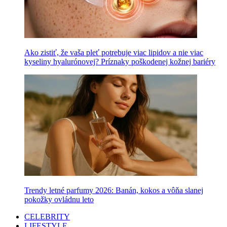
Ako zistiť, že vaša pleť potrebuje viac lipidov a nie viac
kyseliny hyalurónovej? Príznaky poškodenej kožnej bariéry
Trendy letné parfumy 2026: Banán, kokos a vôňa slanej
pokožky ovládnu leto
CELEBRITY
LIFESTYLE