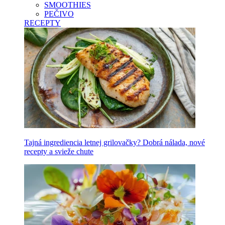
SMOOTHIES
PEČIVO
RECEPTY
Tajná ingrediencia letnej grilovačky? Dobrá nálada, nové
recepty a svieže chute