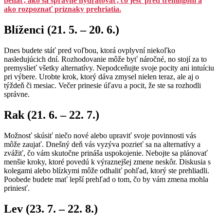
behať, ako sa správne hydratovať, čo jesť pred tréningom a
ako rozpoznať príznaky prehriatia.
Blíženci (21. 5. – 20. 6.)
Dnes budete stáť pred voľbou, ktorá ovplyvní niekoľko
nasledujúcich dní. Rozhodovanie môže byť náročné, no stojí za to
premyslieť všetky alternatívy. Nepodceňujte svoje pocity ani intuíciu
pri výbere. Urobte krok, ktorý dáva zmysel nielen teraz, ale aj o
týždeň či mesiac. Večer prinesie úľavu a pocit, že ste sa rozhodli
správne.
Rak (21. 6. – 22. 7.)
Možnosť skúsiť niečo nové alebo upraviť svoje povinnosti vás
môže zaujať. Dnešný deň vás vyzýva pozrieť sa na alternatívy a
zvážiť, čo vám skutočne prináša uspokojenie. Nebojte sa plánovať
menšie kroky, ktoré povedú k výraznejšej zmene neskôr. Diskusia s
kolegami alebo blízkymi môže odhaliť pohľad, ktorý ste prehliadli.
Poobede budete mať lepší prehľad o tom, čo by vám zmena mohla
priniesť.
Lev (23. 7. – 22. 8.)