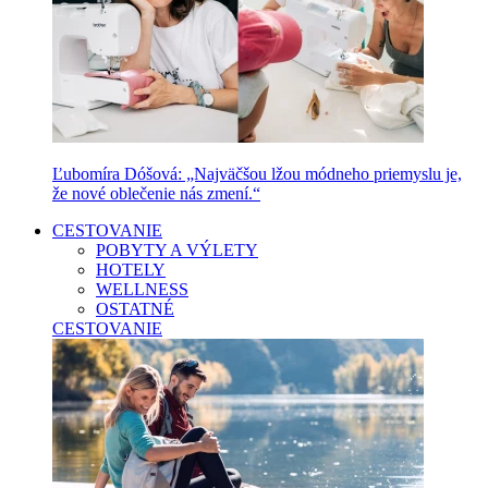
Ľubomíra Dóšová: „Najväčšou lžou módneho priemyslu je,
že nové oblečenie nás zmení.“
CESTOVANIE
POBYTY A VÝLETY
HOTELY
WELLNESS
OSTATNÉ
CESTOVANIE