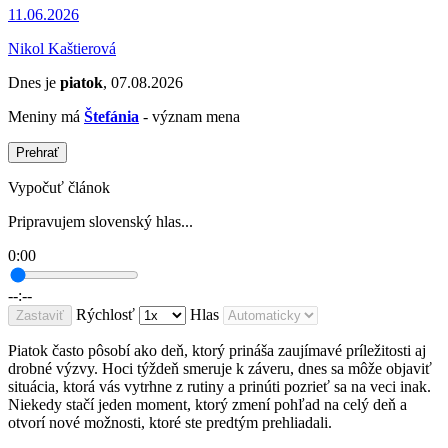
11.06.2026
Nikol Kaštierová
Dnes je
piatok
, 07.08.2026
Meniny má
Štefánia
- význam mena
Prehrať
Vypočuť článok
Pripravujem slovenský hlas...
0:00
--:--
Rýchlosť
Hlas
Zastaviť
Piatok často pôsobí ako deň, ktorý prináša zaujímavé príležitosti aj
drobné výzvy. Hoci týždeň smeruje k záveru, dnes sa môže objaviť
situácia, ktorá vás vytrhne z rutiny a prinúti pozrieť sa na veci inak.
Niekedy stačí jeden moment, ktorý zmení pohľad na celý deň a
otvorí nové možnosti, ktoré ste predtým prehliadali.