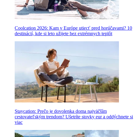
Coolcation 2026: Kam v Európe utiecť pred horúčavami? 10
destinácií, kde si leto užijete bez extrémnych teplôt
Staycation: Prečo je dovolenka doma najväčším
cestovateľským trendom? Ušetríte stovky eur a oddýchnete si
viac