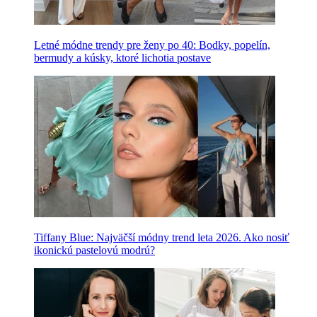
Letné módne trendy pre ženy po 40: Bodky, popelín,
bermudy a kúsky, ktoré lichotia postave
Tiffany Blue: Najväčší módny trend leta 2026. Ako nosiť
ikonickú pastelovú modrú?