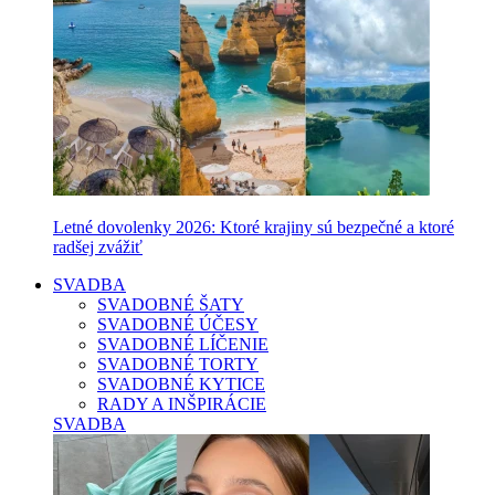
Letné dovolenky 2026: Ktoré krajiny sú bezpečné a ktoré
radšej zvážiť
SVADBA
SVADOBNÉ ŠATY
SVADOBNÉ ÚČESY
SVADOBNÉ LÍČENIE
SVADOBNÉ TORTY
SVADOBNÉ KYTICE
RADY A INŠPIRÁCIE
SVADBA