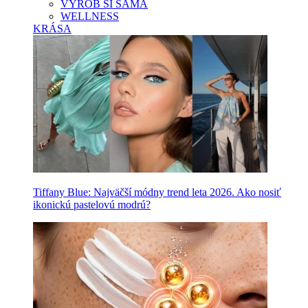
VYROB SI SAMA
WELLNESS
KRÁSA
Tiffany Blue: Najväčší módny trend leta 2026. Ako nosiť
ikonickú pastelovú modrú?