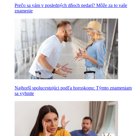
Prečo sa vám v posledných dňoch nedarí? Môže za to vaše
znamenie
Najhorší spolucestujúci podľa horoskopu: Týmto znameniam
sa vyhnite