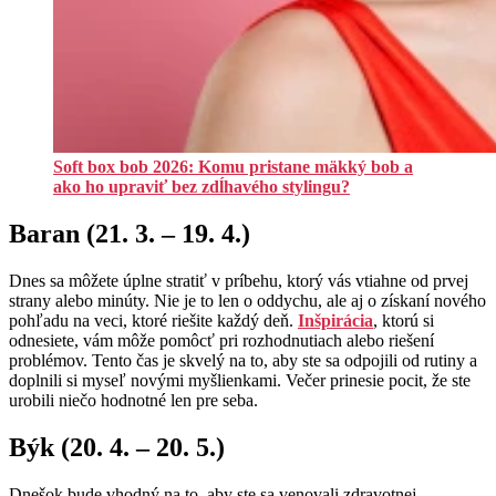
Soft box bob 2026: Komu pristane mäkký bob a
ako ho upraviť bez zdĺhavého stylingu?
Baran (21. 3. – 19. 4.)
Dnes sa môžete úplne stratiť v príbehu, ktorý vás vtiahne od prvej
strany alebo minúty. Nie je to len o oddychu, ale aj o získaní nového
pohľadu na veci, ktoré riešite každý deň.
Inšpirácia
, ktorú si
odnesiete, vám môže pomôcť pri rozhodnutiach alebo riešení
problémov. Tento čas je skvelý na to, aby ste sa odpojili od rutiny a
doplnili si myseľ novými myšlienkami. Večer prinesie pocit, že ste
urobili niečo hodnotné len pre seba.
Býk (20. 4. – 20. 5.)
Dnešok bude vhodný na to, aby ste sa venovali zdravotnej