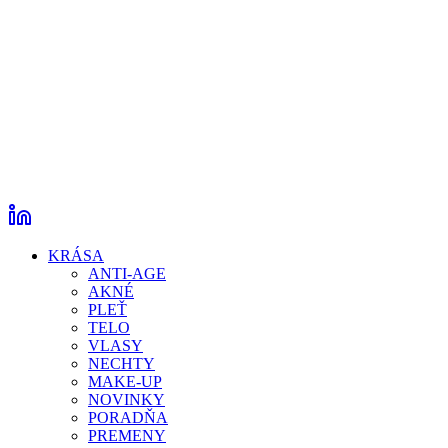
KRÁSA
ANTI-AGE
AKNÉ
PLEŤ
TELO
VLASY
NECHTY
MAKE-UP
NOVINKY
PORADŇA
PREMENY