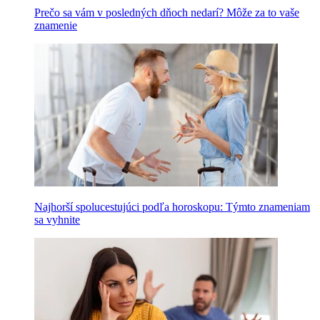
Prečo sa vám v posledných dňoch nedarí? Môže za to vaše
znamenie
Najhorší spolucestujúci podľa horoskopu: Týmto znameniam
sa vyhnite