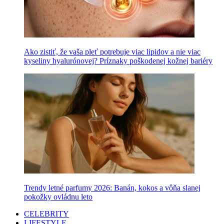
Ako zistiť, že vaša pleť potrebuje viac lipidov a nie viac
kyseliny hyalurónovej? Príznaky poškodenej kožnej bariéry
Trendy letné parfumy 2026: Banán, kokos a vôňa slanej
pokožky ovládnu leto
CELEBRITY
LIFESTYLE