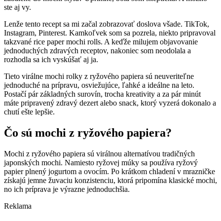
ste aj vy.
Lenže tento recept sa mi začal zobrazovať doslova všade. TikTok,
Instagram, Pinterest. Kamkoľvek som sa pozrela, niekto pripravoval
takzvané rice paper mochi rolls. A keďže milujem objavovanie
jednoduchých zdravých receptov, nakoniec som neodolala a
rozhodla sa ich vyskúšať aj ja.
Tieto virálne mochi rolky z ryžového papiera sú neuveriteľne
jednoduché na prípravu, osviežujúce, ľahké a ideálne na leto.
Postačí pár základných surovín, trocha kreativity a za pár minút
máte pripravený zdravý dezert alebo snack, ktorý vyzerá dokonalo a
chutí ešte lepšie.
Čo sú mochi z ryžového papiera?
Mochi z ryžového papiera sú virálnou alternatívou tradičných
japonských mochi. Namiesto ryžovej múky sa používa ryžový
papier plnený jogurtom a ovocím. Po krátkom chladení v mrazničke
získajú jemne žuvaciu konzistenciu, ktorá pripomína klasické mochi,
no ich príprava je výrazne jednoduchšia.
Reklama