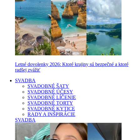
Letné dovolenky 2026: Ktoré krajiny sú bezpečné a ktoré
radšej zvážiť
SVADBA
SVADOBNÉ ŠATY
SVADOBNÉ ÚČESY
SVADOBNÉ LÍČENIE
SVADOBNÉ TORTY
SVADOBNÉ KYTICE
RADY A INŠPIRÁCIE
SVADBA