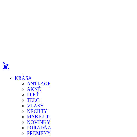
KRÁSA
ANTI-AGE
AKNÉ
PLEŤ
TELO
VLASY
NECHTY
MAKE-UP
NOVINKY
PORADŇA
PREMENY