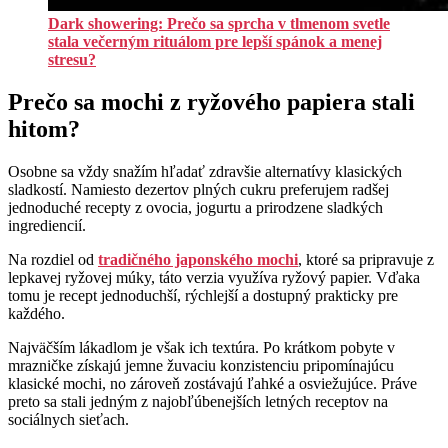
Dark showering: Prečo sa sprcha v tlmenom svetle
stala večerným rituálom pre lepší spánok a menej
stresu?
Prečo sa mochi z ryžového papiera stali
hitom?
Osobne sa vždy snažím hľadať zdravšie alternatívy klasických
sladkostí. Namiesto dezertov plných cukru preferujem radšej
jednoduché recepty z ovocia, jogurtu a prirodzene sladkých
ingrediencií.
Na rozdiel od
tradičného japonského mochi
, ktoré sa pripravuje z
lepkavej ryžovej múky, táto verzia využíva ryžový papier. Vďaka
tomu je recept jednoduchší, rýchlejší a dostupný prakticky pre
každého.
Najväčším lákadlom je však ich textúra. Po krátkom pobyte v
mrazničke získajú jemne žuvaciu konzistenciu pripomínajúcu
klasické mochi, no zároveň zostávajú ľahké a osviežujúce. Práve
preto sa stali jedným z najobľúbenejších letných receptov na
sociálnych sieťach.