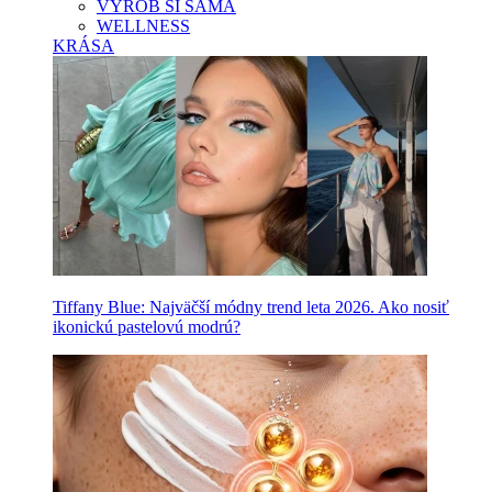
VYROB SI SAMA
WELLNESS
KRÁSA
Tiffany Blue: Najväčší módny trend leta 2026. Ako nosiť
ikonickú pastelovú modrú?