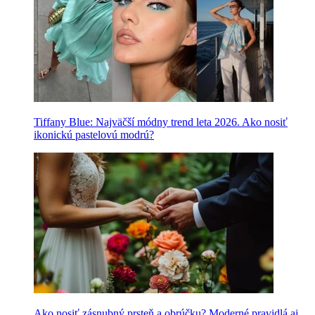
Tiffany Blue: Najväčší módny trend leta 2026. Ako nosiť
ikonickú pastelovú modrú?
Ako nosiť zásnubný prsteň a obrúčku? Moderné pravidlá aj