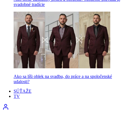
svadobné tradície
Ako sa líši oblek na svadbu, do práce a na spoločenské
udalosti?
SÚŤAŽE
TV