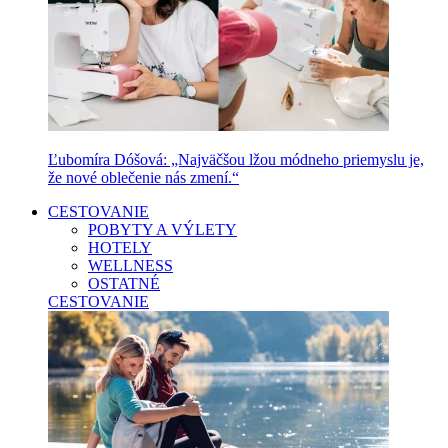
Ľubomíra Dóšová: „Najväčšou lžou módneho priemyslu je,
že nové oblečenie nás zmení.“
CESTOVANIE
POBYTY A VÝLETY
HOTELY
WELLNESS
OSTATNÉ
CESTOVANIE