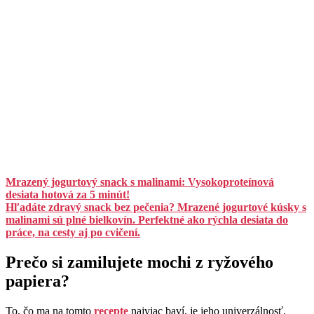
Mrazený jogurtový snack s malinami: Vysokoproteínová
desiata hotová za 5 minút!
Hľadáte zdravý snack bez pečenia? Mrazené jogurtové kúsky s
malinami sú plné bielkovín. Perfektné ako rýchla desiata do
práce, na cesty aj po cvičení.
Prečo si zamilujete mochi z ryžového
papiera?
To, čo ma na tomto
recepte
najviac baví, je jeho univerzálnosť.