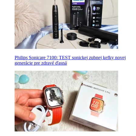
Philips Sonicare 7100: TEST sonickej zubnej kefky novej
generácie pre zdravé ďasná