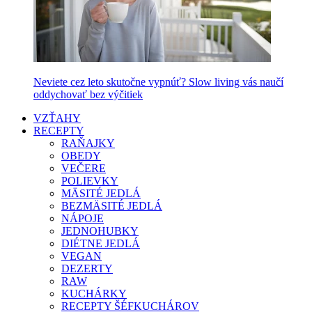
Neviete cez leto skutočne vypnúť? Slow living vás naučí
oddychovať bez výčitiek
VZŤAHY
RECEPTY
RAŇAJKY
OBEDY
VEČERE
POLIEVKY
MÄSITÉ JEDLÁ
BEZMÄSITÉ JEDLÁ
NÁPOJE
JEDNOHUBKY
DIÉTNE JEDLÁ
VEGAN
DEZERTY
RAW
KUCHÁRKY
RECEPTY ŠÉFKUCHÁROV