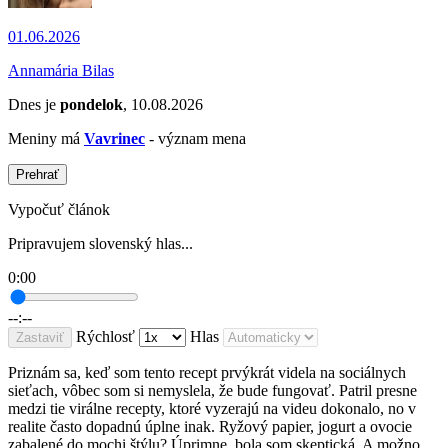
01.06.2026
Annamária Bilas
Dnes je
pondelok
, 10.08.2026
Meniny má
Vavrinec
- význam mena
Prehrať
Vypočuť článok
Pripravujem slovenský hlas...
0:00
--:--
Rýchlosť
Hlas
Zastaviť
Priznám sa, keď som tento recept prvýkrát videla na sociálnych
sieťach, vôbec som si nemyslela, že bude fungovať. Patril presne
medzi tie virálne recepty, ktoré vyzerajú na videu dokonalo, no v
realite často dopadnú úplne inak. Ryžový papier, jogurt a ovocie
zabalené do mochi štýlu? Úprimne, bola som skeptická. A možno