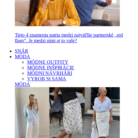
Tieto 4 znamenia patria medzi najväčšie partnerské „red
flags“. Je medzi nimi aj to vaše?
SNÁR
MÓDA
MÓDNE OUTFITY
MÓDNE INŠPIRÁCIE
MÓDNI NÁVRHÁRI
VYROB SI SAMA
MÓDA