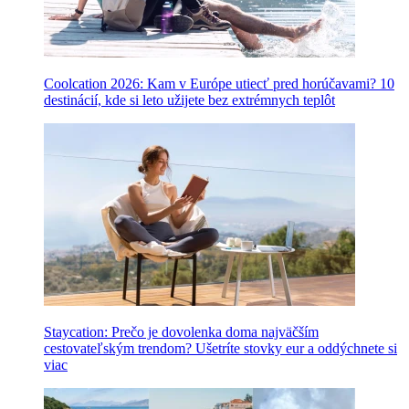
Coolcation 2026: Kam v Európe utiecť pred horúčavami? 10
destinácií, kde si leto užijete bez extrémnych teplôt
Staycation: Prečo je dovolenka doma najväčším
cestovateľským trendom? Ušetríte stovky eur a oddýchnete si
viac