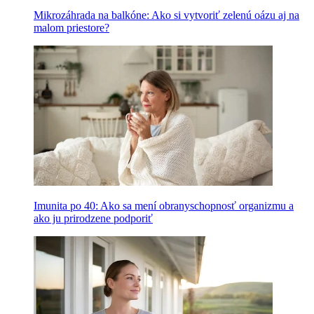
Mikrozáhrada na balkóne: Ako si vytvoriť zelenú oázu aj na
malom priestore?
Imunita po 40: Ako sa mení obranyschopnosť organizmu a
ako ju prirodzene podporiť