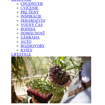
CHUDNUTIE
CVIČENIE
PRE ŽENY
INŠPIRÁCIE
SEBAROZVOJ
VOĽNÝ ČAS
RODINA
DOMÁCNOSŤ
ZÁHRADA
AUTO
ROZHOVORY
KVÍZY
LIFESTYLE