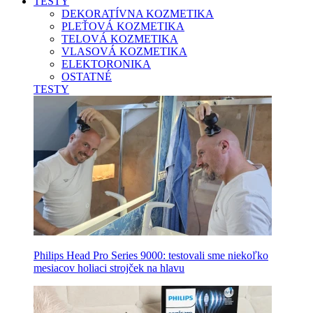
TESTY
DEKORATÍVNA KOZMETIKA
PLEŤOVÁ KOZMETIKA
TELOVÁ KOZMETIKA
VLASOVÁ KOZMETIKA
ELEKTORONIKA
OSTATNÉ
TESTY
Philips Head Pro Series 9000: testovali sme niekoľko
mesiacov holiaci strojček na hlavu