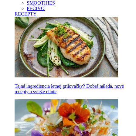
SMOOTHIES
PEČIVO
RECEPTY
Tajná ingrediencia letnej grilovačky? Dobrá nálada, nové
recepty a svieže chute