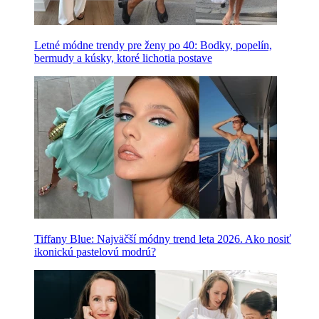
Letné módne trendy pre ženy po 40: Bodky, popelín,
bermudy a kúsky, ktoré lichotia postave
Tiffany Blue: Najväčší módny trend leta 2026. Ako nosiť
ikonickú pastelovú modrú?