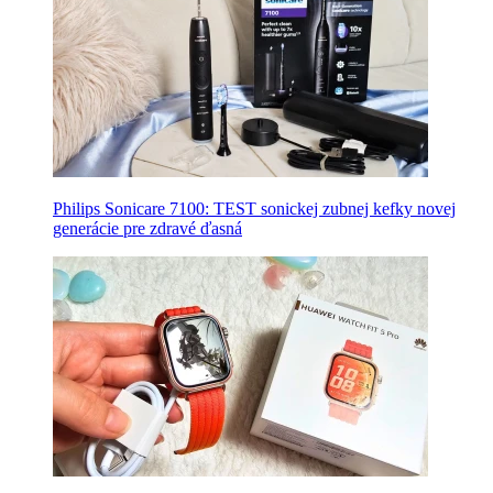
Philips Sonicare 7100: TEST sonickej zubnej kefky novej
generácie pre zdravé ďasná