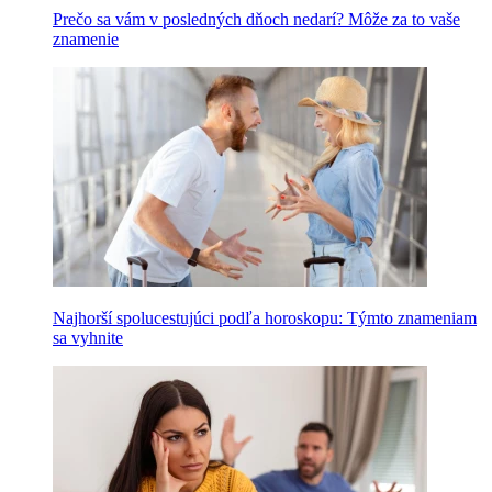
Prečo sa vám v posledných dňoch nedarí? Môže za to vaše
znamenie
Najhorší spolucestujúci podľa horoskopu: Týmto znameniam
sa vyhnite