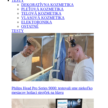
TESTY
DEKORATÍVNA KOZMETIKA
PLEŤOVÁ KOZMETIKA
TELOVÁ KOZMETIKA
VLASOVÁ KOZMETIKA
ELEKTORONIKA
OSTATNÉ
TESTY
Philips Head Pro Series 9000: testovali sme niekoľko
mesiacov holiaci strojček na hlavu