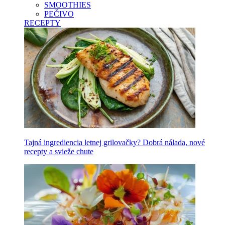
SMOOTHIES
PEČIVO
RECEPTY
Tajná ingrediencia letnej grilovačky? Dobrá nálada, nové
recepty a svieže chute