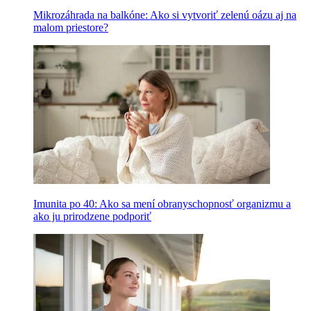
Mikrozáhrada na balkóne: Ako si vytvoriť zelenú oázu aj na
malom priestore?
Imunita po 40: Ako sa mení obranyschopnosť organizmu a
ako ju prirodzene podporiť