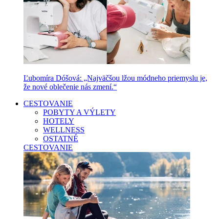
Ľubomíra Dóšová: „Najväčšou lžou módneho priemyslu je,
že nové oblečenie nás zmení.“
CESTOVANIE
POBYTY A VÝLETY
HOTELY
WELLNESS
OSTATNÉ
CESTOVANIE