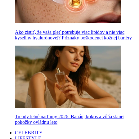
Ako zistiť, že vaša pleť potrebuje viac lipidov a nie viac
kyseliny hyalurónovej? Príznaky poškodenej kožnej bariéry
Trendy letné parfumy 2026: Banán, kokos a vôňa slanej
pokožky ovládnu leto
CELEBRITY
LIFESTYLE