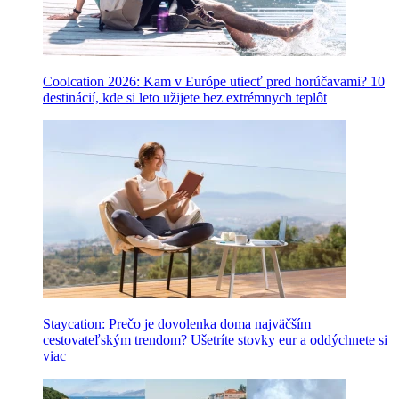
Coolcation 2026: Kam v Európe utiecť pred horúčavami? 10
destinácií, kde si leto užijete bez extrémnych teplôt
Staycation: Prečo je dovolenka doma najväčším
cestovateľským trendom? Ušetríte stovky eur a oddýchnete si
viac