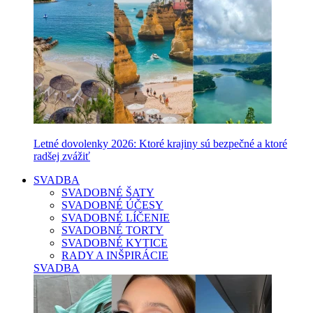
Letné dovolenky 2026: Ktoré krajiny sú bezpečné a ktoré
radšej zvážiť
SVADBA
SVADOBNÉ ŠATY
SVADOBNÉ ÚČESY
SVADOBNÉ LÍČENIE
SVADOBNÉ TORTY
SVADOBNÉ KYTICE
RADY A INŠPIRÁCIE
SVADBA