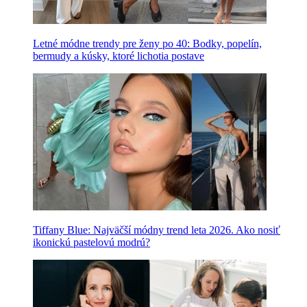
Letné módne trendy pre ženy po 40: Bodky, popelín,
bermudy a kúsky, ktoré lichotia postave
Tiffany Blue: Najväčší módny trend leta 2026. Ako nosiť
ikonickú pastelovú modrú?