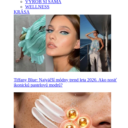
VYROB SI SAMA
WELLNESS
KRÁSA
Tiffany Blue: Najväčší módny trend leta 2026. Ako nosiť
ikonickú pastelovú modrú?