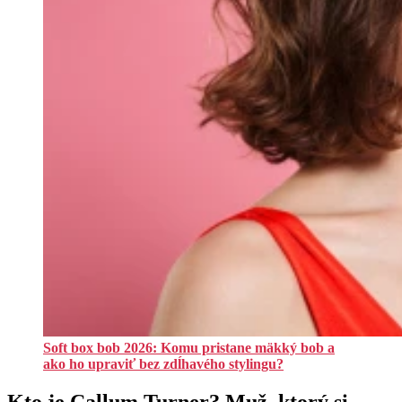
Soft box bob 2026: Komu pristane mäkký bob a
ako ho upraviť bez zdĺhavého stylingu?