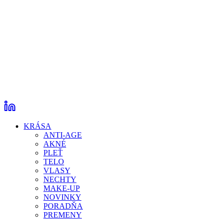
KRÁSA
ANTI-AGE
AKNÉ
PLEŤ
TELO
VLASY
NECHTY
MAKE-UP
NOVINKY
PORADŇA
PREMENY