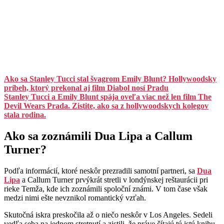
Ako sa Stanley Tucci stal švagrom Emily Blunt? Hollywoodsky
príbeh, ktorý prekonal aj film Diabol nosí Pradu
Stanley Tucci a Emily Blunt spája oveľa viac než len film The
Devil Wears Prada. Zistite, ako sa z hollywoodskych kolegov
stala rodina.
Ako sa zoznámili Dua Lipa a Callum
Turner?
Podľa informácií, ktoré neskôr prezradili samotní partneri, sa
Dua
Lipa
a Callum Turner prvýkrát stretli v londýnskej reštaurácii pri
rieke Temža, kde ich zoznámili spoloční známi. V tom čase však
medzi nimi ešte nevznikol romantický vzťah.
Skutočná iskra preskočila až o niečo neskôr v Los Angeles. Sedeli
vedľa seba na jednom stretnutí a zistili, že práve čítajú tú istú knihu