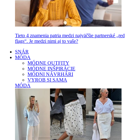
Tieto 4 znamenia patria medzi najväčšie partnerské „red
flags“. Je medzi nimi aj to vaše?
SNÁR
MÓDA
MÓDNE OUTFITY
MÓDNE INŠPIRÁCIE
MÓDNI NÁVRHÁRI
VYROB SI SAMA
MÓDA