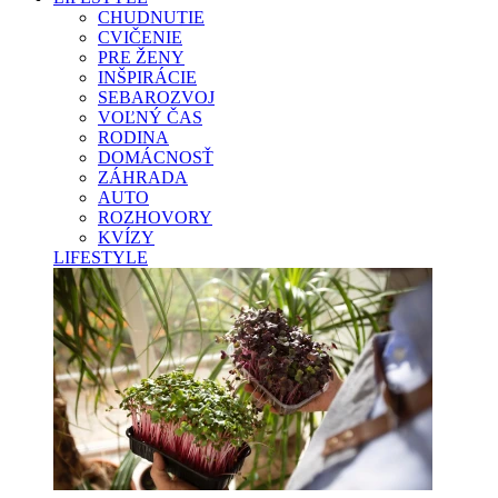
CHUDNUTIE
CVIČENIE
PRE ŽENY
INŠPIRÁCIE
SEBAROZVOJ
VOĽNÝ ČAS
RODINA
DOMÁCNOSŤ
ZÁHRADA
AUTO
ROZHOVORY
KVÍZY
LIFESTYLE