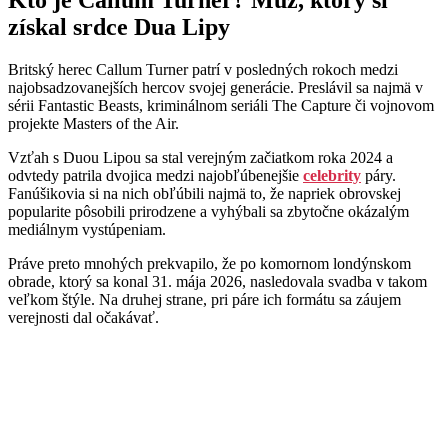
Kto je Callum Turner? Muž, ktorý si
získal srdce Dua Lipy
Britský herec Callum Turner patrí v posledných rokoch medzi
najobsadzovanejších hercov svojej generácie. Preslávil sa najmä v
sérii Fantastic Beasts, kriminálnom seriáli The Capture či vojnovom
projekte Masters of the Air.
Vzťah s Duou Lipou sa stal verejným začiatkom roka 2024 a
odvtedy patrila dvojica medzi najobľúbenejšie
celebrity
páry.
Fanúšikovia si na nich obľúbili najmä to, že napriek obrovskej
popularite pôsobili prirodzene a vyhýbali sa zbytočne okázalým
mediálnym vystúpeniam.
Práve preto mnohých prekvapilo, že po komornom londýnskom
obrade, ktorý sa konal 31. mája 2026, nasledovala svadba v takom
veľkom štýle. Na druhej strane, pri páre ich formátu sa záujem
verejnosti dal očakávať.