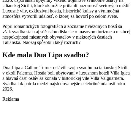
2026, usporiadali uplynulý víkend trojdňové svadobné oslavy na
talianskej Sicílii, ktoré okamžite pritiahli pozornosť svetových médií.
Luxusné vily, exkluzívni hostia, historické kulisy a výnimočná
atmosféra vytvorili udalosť, o ktorej sa hovorí po celom svete.
Popri romantických fotografiách a zozname hviezdnych hostí sa
však svadba stala aj súčasťou diskusie o masovom turizme a rastúcej
nespokojnosti miestnych obyvateľov v niektorých častiach
Talianska. Naozaj spôsobili taký rozruch?
Kde mala Dua Lipa svadbu?
Dua Lipa a Callum Turner oslávili svoju svadbu na talianskej Sicílii
v okolí Palerma. Hostia boli ubytovaní v luxusnom hoteli Villa Igiea
a hlavná časť osláv sa konala v historickej vile Villa Valguarnera.
Svadba tak patrila medzi najsledovanejšie celebritné udalosti roku
2026.
Reklama