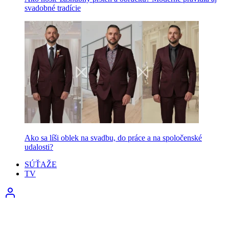
svadobné tradície
Ako sa líši oblek na svadbu, do práce a na spoločenské
udalosti?
SÚŤAŽE
TV