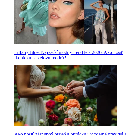
Tiffany Blue: Najväčší módny trend leta 2026. Ako nosiť
ikonickú pastelovú modrú?
Ako nosiť zásnubný prsteň a obrúčku? Moderné pravidlá aj