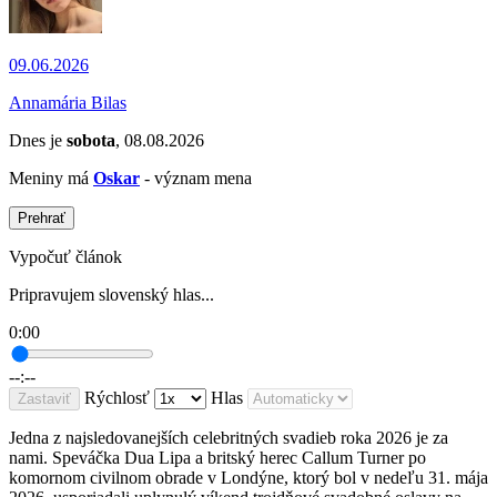
09.06.2026
Annamária Bilas
Dnes je
sobota
, 08.08.2026
Meniny má
Oskar
- význam mena
Prehrať
Vypočuť článok
Pripravujem slovenský hlas...
0:00
--:--
Rýchlosť
Hlas
Zastaviť
Jedna z najsledovanejších celebritných svadieb roka 2026 je za
nami. Speváčka Dua Lipa a britský herec Callum Turner po
komornom civilnom obrade v Londýne, ktorý bol v nedeľu 31. mája