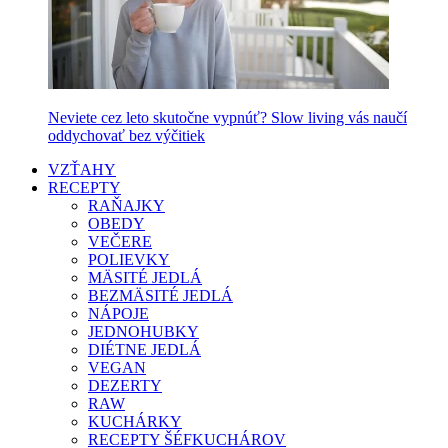
Neviete cez leto skutočne vypnúť? Slow living vás naučí
oddychovať bez výčitiek
VZŤAHY
RECEPTY
RAŇAJKY
OBEDY
VEČERE
POLIEVKY
MÄSITÉ JEDLÁ
BEZMÄSITÉ JEDLÁ
NÁPOJE
JEDNOHUBKY
DIÉTNE JEDLÁ
VEGAN
DEZERTY
RAW
KUCHÁRKY
RECEPTY ŠÉFKUCHÁROV