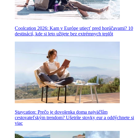
Coolcation 2026: Kam v Európe utiecť pred horúčavami? 10
destinácií, kde si leto užijete bez extrémnych teplôt
Staycation: Prečo je dovolenka doma najväčším
cestovateľským trendom? Ušetríte stovky eur a oddýchnete si
viac