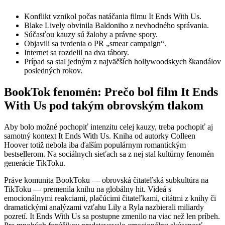
Konflikt vznikol počas natáčania filmu It Ends With Us.
Blake Lively obvinila Baldoniho z nevhodného správania.
Súčasťou kauzy sú žaloby a právne spory.
Objavili sa tvrdenia o PR „smear campaign“.
Internet sa rozdelil na dva tábory.
Prípad sa stal jedným z najväčších hollywoodskych škandálov
posledných rokov.
BookTok fenomén: Prečo bol film It Ends
With Us pod takým obrovským tlakom
Aby bolo možné pochopiť intenzitu celej kauzy, treba pochopiť aj
samotný kontext It Ends With Us. Kniha od autorky Colleen
Hoover totiž nebola iba ďalším populárnym romantickým
bestsellerom. Na sociálnych sieťach sa z nej stal kultúrny fenomén
generácie TikToku.
Práve komunita BookToku — obrovská čitateľská subkultúra na
TikToku — premenila knihu na globálny hit. Videá s
emocionálnymi reakciami, plačúcimi čitateľkami, citátmi z knihy či
dramatickými analýzami vzťahu Lily a Ryla nazbierali miliardy
pozretí. It Ends With Us sa postupne zmenilo na viac než len príbeh.