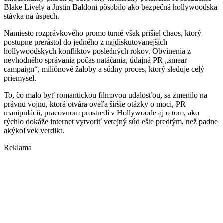
Blake Lively a Justin Baldoni pôsobilo ako bezpečná hollywoodska
stávka na úspech.
Namiesto rozprávkového promo turné však prišiel chaos, ktorý
postupne prerástol do jedného z najdiskutovanejších
hollywoodskych konfliktov posledných rokov. Obvinenia z
nevhodného správania počas natáčania, údajná PR „smear
campaign“, miliónové žaloby a súdny proces, ktorý sleduje celý
priemysel.
To, čo malo byť romantickou filmovou udalosťou, sa zmenilo na
právnu vojnu, ktorá otvára oveľa širšie otázky o moci, PR
manipulácii, pracovnom prostredí v Hollywoode aj o tom, ako
rýchlo dokáže internet vytvoriť verejný súd ešte predtým, než padne
akýkoľvek verdikt.
Reklama