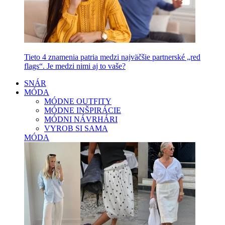
Tieto 4 znamenia patria medzi najväčšie partnerské „red
flags“. Je medzi nimi aj to vaše?
SNÁR
MÓDA
MÓDNE OUTFITY
MÓDNE INŠPIRÁCIE
MÓDNI NÁVRHÁRI
VYROB SI SAMA
MÓDA