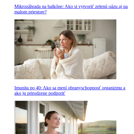
Mikrozáhrada na balkóne: Ako si vytvoriť zelenú oázu aj na
malom priestore?
Imunita po 40: Ako sa mení obranyschopnosť organizmu a
ako ju prirodzene podporiť