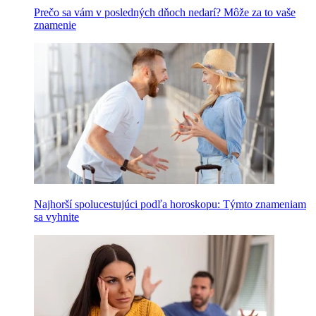
Prečo sa vám v posledných dňoch nedarí? Môže za to vaše
znamenie
Najhorší spolucestujúci podľa horoskopu: Týmto znameniam
sa vyhnite