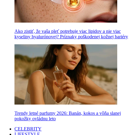
Ako zistiť, že vaša pleť potrebuje viac lipidov a nie viac
kyseliny hyalurónovej? Príznaky poškodenej kožnej bariéry
Trendy letné parfumy 2026: Banán, kokos a vôňa slanej
pokožky ovládnu leto
CELEBRITY
LIFESTYLE