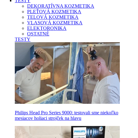
TESTY
DEKORATÍVNA KOZMETIKA
PLEŤOVÁ KOZMETIKA
TELOVÁ KOZMETIKA
VLASOVÁ KOZMETIKA
ELEKTORONIKA
OSTATNÉ
TESTY
Philips Head Pro Series 9000: testovali sme niekoľko
mesiacov holiaci strojček na hlavu