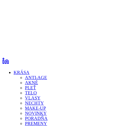
KRÁSA
ANTI-AGE
AKNÉ
PLEŤ
TELO
VLASY
NECHTY
MAKE-UP
NOVINKY
PORADŇA
PREMENY