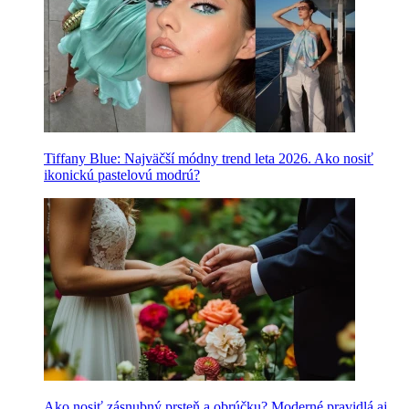
Tiffany Blue: Najväčší módny trend leta 2026. Ako nosiť
ikonickú pastelovú modrú?
Ako nosiť zásnubný prsteň a obrúčku? Moderné pravidlá aj