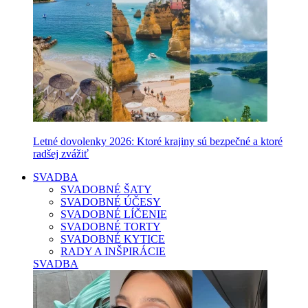
Letné dovolenky 2026: Ktoré krajiny sú bezpečné a ktoré
radšej zvážiť
SVADBA
SVADOBNÉ ŠATY
SVADOBNÉ ÚČESY
SVADOBNÉ LÍČENIE
SVADOBNÉ TORTY
SVADOBNÉ KYTICE
RADY A INŠPIRÁCIE
SVADBA