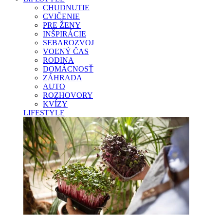
CHUDNUTIE
CVIČENIE
PRE ŽENY
INŠPIRÁCIE
SEBAROZVOJ
VOĽNÝ ČAS
RODINA
DOMÁCNOSŤ
ZÁHRADA
AUTO
ROZHOVORY
KVÍZY
LIFESTYLE