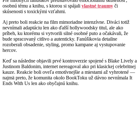
Pre mnohých fanúšikov predstavovalo emocionálnu skúsenosť,
osobnú tému a knihu, s ktorou si spájali
vlastné traumy
či
skúsenosti s toxickými vzťahmi.
Aj preto boli reakcie na film mimoriadne intenzívne. Diváci totiž
nevnímali adaptáciu len ako ďalší hollywoodsky titul, ale ako
príbeh, ku ktorému si vytvorili silné osobné puto a očakávali, že
bude spracovaný citlivo a autenticky. Fanúšikovia detailne
rozoberali obsadenie, styling, promo kampane aj vystupovanie
hercov.
Keď sa následne objavili prvé kontroverzie spojené s Blake Lively a
Justinom Baldonim, internet nereagoval ako pri klasickej celebritnej
kauze. Reakcie boli oveľa emotívnejšie a miestami až vyhrotené —
najmä preto, že komunita okolo BookToku už dávno nevnímala It
Ends With Us len ako obyčajnú knihu.