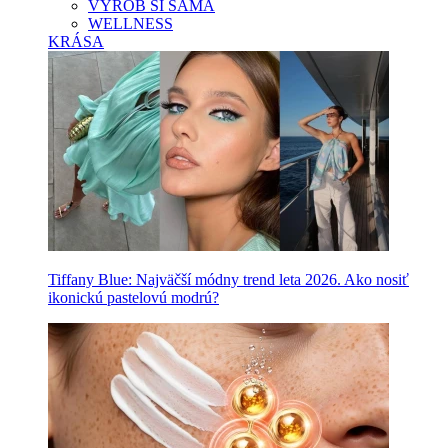
VYROB SI SAMA
WELLNESS
KRÁSA
Tiffany Blue: Najväčší módny trend leta 2026. Ako nosiť
ikonickú pastelovú modrú?