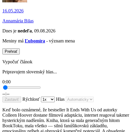
16.05.2026
Annamária Bilas
Dnes je
nedeľa
, 09.08.2026
Meniny má
Ľubomíra
- význam mena
Prehrať
Vypočuť článok
Pripravujem slovenský hlas...
0:00
--:--
Rýchlosť
Hlas
Zastaviť
Keď bolo oznámené, že bestseller It Ends With Us od autorky
Colleen Hoover dostane filmovú adaptáciu, internet reagoval takmer
hysterickým nadšením. Kniha, ktorá sa stala generačným hitom
BookToku, mala všetko — silnú fanúšikovskú základňu,
emocionálny príbeh aj obrovský komerčný potenciál. A obsadenie