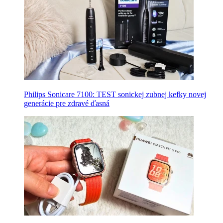
Philips Sonicare 7100: TEST sonickej zubnej kefky novej
generácie pre zdravé ďasná