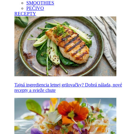
SMOOTHIES
PEČIVO
RECEPTY
Tajná ingrediencia letnej grilovačky? Dobrá nálada, nové
recepty a svieže chute