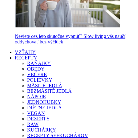
Neviete cez leto skutočne vypnúť? Slow living vás naučí
oddychovať bez výčitiek
VZŤAHY
RECEPTY
RAŇAJKY
OBEDY
VEČERE
POLIEVKY
MÄSITÉ JEDLÁ
BEZMÄSITÉ JEDLÁ
NÁPOJE
JEDNOHUBKY
DIÉTNE JEDLÁ
VEGAN
DEZERTY
RAW
KUCHÁRKY
RECEPTY ŠÉFKUCHÁROV