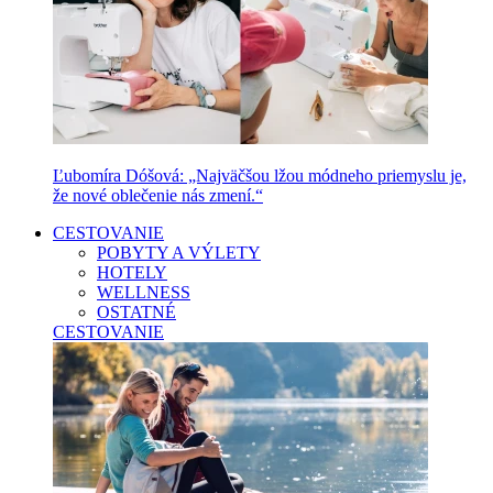
Ľubomíra Dóšová: „Najväčšou lžou módneho priemyslu je,
že nové oblečenie nás zmení.“
CESTOVANIE
POBYTY A VÝLETY
HOTELY
WELLNESS
OSTATNÉ
CESTOVANIE