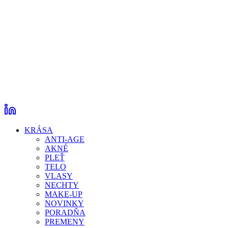
KRÁSA
ANTI-AGE
AKNÉ
PLEŤ
TELO
VLASY
NECHTY
MAKE-UP
NOVINKY
PORADŇA
PREMENY