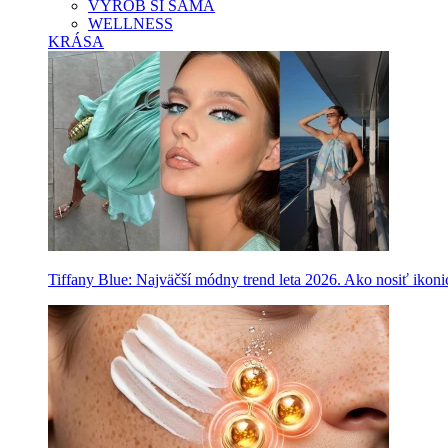
VYROB SI SAMA
WELLNESS
KRÁSA
Tiffany Blue: Najväčší módny trend leta 2026. Ako nosiť ikon