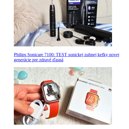
Philips Sonicare 7100: TEST sonickej zubnej kefky novej
generácie pre zdravé ďasná