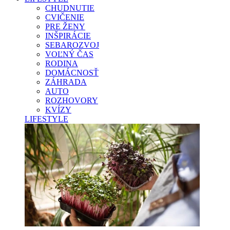
CHUDNUTIE
CVIČENIE
PRE ŽENY
INŠPIRÁCIE
SEBAROZVOJ
VOĽNÝ ČAS
RODINA
DOMÁCNOSŤ
ZÁHRADA
AUTO
ROZHOVORY
KVÍZY
LIFESTYLE