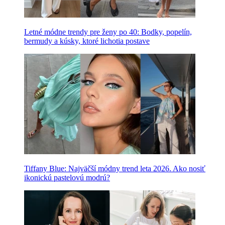
Letné módne trendy pre ženy po 40: Bodky, popelín,
bermudy a kúsky, ktoré lichotia postave
Tiffany Blue: Najväčší módny trend leta 2026. Ako nosiť
ikonickú pastelovú modrú?