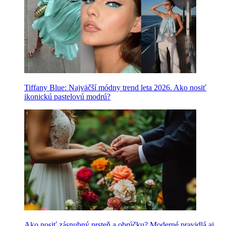
Tiffany Blue: Najväčší módny trend leta 2026. Ako nosiť
ikonickú pastelovú modrú?
Ako nosiť zásnubný prsteň a obrúčku? Moderné pravidlá aj