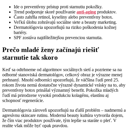
Ide o preventívny prístup proti starnutiu pokožky.
Trend podporuje skoré používanie
anti-aging
produktov.
Často zahŕňa retinol, kyseliny alebo preventívny botox.
Veľkú úlohu zohrávajú sociálne siete a beauty marketing.
Dermatológovia upozorňujú na riziko poškodenia kožnej
bariéry.
SPF zostáva najdôležitejšou prevenciou starnutia.
Prečo mladé ženy začínajú riešiť
starnutie tak skoro
Keď sa odtrhneme od algoritmov sociálnych sietí a pozrieme sa na
odborné stanoviská dermatológov, celkový obraz je výrazne menej
prehnaný. Mnohí odborníci upozorňujú, že väčšina ľudí pred 25.
rokom života nemá dostatočne výrazné dynamické vrásky na to, aby
preventívny botox prinášal významný benefit. Pokožka mladých
ľudí má prirodzene vysokú produkciu kolagénu, elastínu aj
schopnosť regenerácie.
Dermatológovia zároveň upozorňujú na ďalší problém – nadmernú a
agresívnu skincare rutinu. Moderná beauty kultúra vytvorila dojem,
že čím viac produktov používate, tým lepšie sa staráte o pleť. V
realite však môže byť opak pravdou.