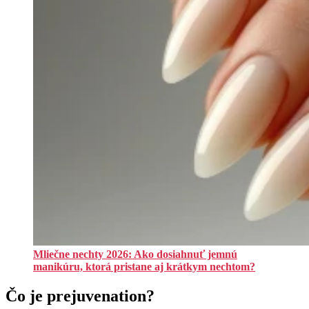
Mliečne nechty 2026: Ako dosiahnuť jemnú
manikúru, ktorá pristane aj krátkym nechtom?
Čo je prejuvenation?