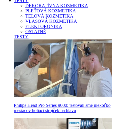
TESTY
DEKORATÍVNA KOZMETIKA
PLEŤOVÁ KOZMETIKA
TELOVÁ KOZMETIKA
VLASOVÁ KOZMETIKA
ELEKTORONIKA
OSTATNÉ
TESTY
Philips Head Pro Series 9000: testovali sme niekoľko
mesiacov holiaci strojček na hlavu