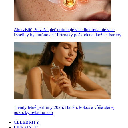
Ako zistiť, že vaša pleť potrebuje viac lipidov a nie viac
kyseliny hyalurónovej? Príznaky poškodenej kožnej bariéry
Trendy letné parfumy 2026: Banán, kokos a vôňa slanej
pokožky ovládnu leto
CELEBRITY
LIFESTYLE