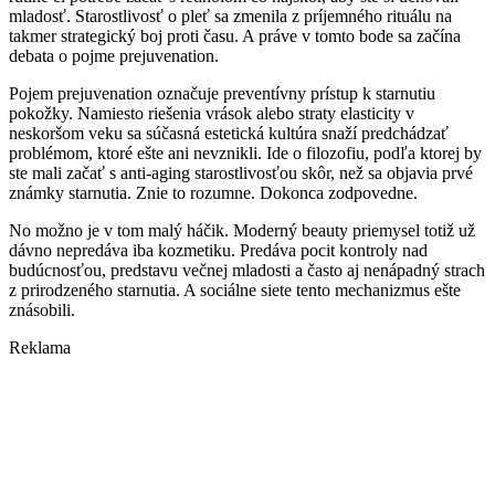
mladosť. Starostlivosť o pleť sa zmenila z príjemného rituálu na
takmer strategický boj proti času. A práve v tomto bode sa začína
debata o pojme prejuvenation.
Pojem prejuvenation označuje preventívny prístup k starnutiu
pokožky. Namiesto riešenia vrások alebo straty elasticity v
neskoršom veku sa súčasná estetická kultúra snaží predchádzať
problémom, ktoré ešte ani nevznikli. Ide o filozofiu, podľa ktorej by
ste mali začať s anti-aging starostlivosťou skôr, než sa objavia prvé
známky starnutia. Znie to rozumne. Dokonca zodpovedne.
No možno je v tom malý háčik. Moderný beauty priemysel totiž už
dávno nepredáva iba kozmetiku. Predáva pocit kontroly nad
budúcnosťou, predstavu večnej mladosti a často aj nenápadný strach
z prirodzeného starnutia. A sociálne siete tento mechanizmus ešte
znásobili.
Reklama