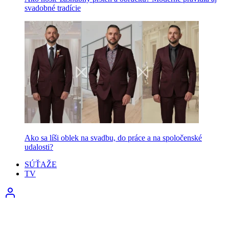
svadobné tradície
Ako sa líši oblek na svadbu, do práce a na spoločenské
udalosti?
SÚŤAŽE
TV