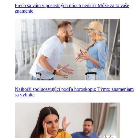
Prečo sa vám v posledných dňoch nedarí? Môže za to vaše
znamenie
Najhorší spolucestujúci podľa horoskopu: Týmto znameniam
sa vyhnite