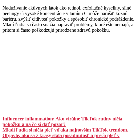
Nadužívanie aktívnych látok ako retinol, exfoliačné kyseliny, silné
peelingy či vysoké koncentrácie vitamínu C môže narušiť kožnú
bariéru, zvýšiť citlivosť pokožky a spôsobiť chronické podráždenie.
Mladí ľudia sa často snažia napraviť problémy, ktoré ešte nemajú, a
pritom si často poškodzujú prirodzene zdravú pokožku.
Influencer inflammation: Ako virálne TikTok rutiny ničia
pokožku a na čo si dať pozor?
Mladí ľudia si ničia pleť vďaka najnovším TikTok trendom.
Objavte, ako sa z krásy stala posadnutosť a prečo pleť v