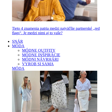
Tieto 4 znamenia patria medzi najväčšie partnerské „red
flags“. Je medzi nimi aj to vaše?
SNÁR
MÓDA
MÓDNE OUTFITY
MÓDNE INŠPIRÁCIE
MÓDNI NÁVRHÁRI
VYROB SI SAMA
MÓDA