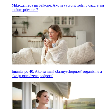
Mikrozáhrada na balkóne: Ako si vytvoriť zelenú oázu aj na
malom priestore?
Imunita po 40: Ako sa mení obranyschopnosť organizmu a
ako ju prirodzene podporiť