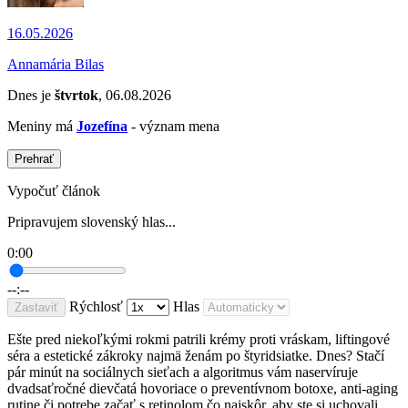
16.05.2026
Annamária Bilas
Dnes je
štvrtok
, 06.08.2026
Meniny má
Jozefína
- význam mena
Prehrať
Vypočuť článok
Pripravujem slovenský hlas...
0:00
--:--
Rýchlosť
Hlas
Zastaviť
Ešte pred niekoľkými rokmi patrili krémy proti vráskam, liftingové
séra a estetické zákroky najmä ženám po štyridsiatke. Dnes? Stačí
pár minút na sociálnych sieťach a algoritmus vám naservíruje
dvadsaťročné dievčatá hovoriace o preventívnom botoxe, anti-aging
rutine či potrebe začať s retinolom čo najskôr, aby ste si uchovali