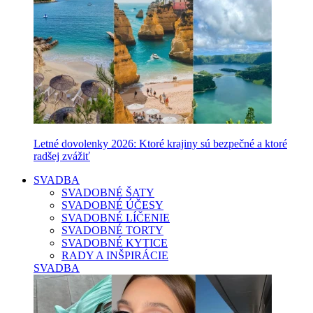
Letné dovolenky 2026: Ktoré krajiny sú bezpečné a ktoré
radšej zvážiť
SVADBA
SVADOBNÉ ŠATY
SVADOBNÉ ÚČESY
SVADOBNÉ LÍČENIE
SVADOBNÉ TORTY
SVADOBNÉ KYTICE
RADY A INŠPIRÁCIE
SVADBA