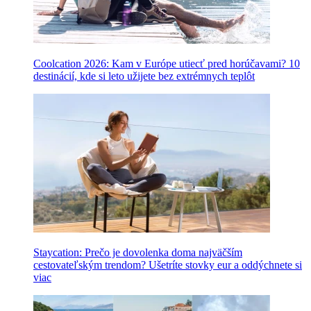
Coolcation 2026: Kam v Európe utiecť pred horúčavami? 10
destinácií, kde si leto užijete bez extrémnych teplôt
Staycation: Prečo je dovolenka doma najväčším
cestovateľským trendom? Ušetríte stovky eur a oddýchnete si
viac