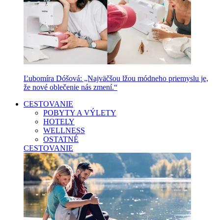
Ľubomíra Dóšová: „Najväčšou lžou módneho priemyslu je,
že nové oblečenie nás zmení.“
CESTOVANIE
POBYTY A VÝLETY
HOTELY
WELLNESS
OSTATNÉ
CESTOVANIE