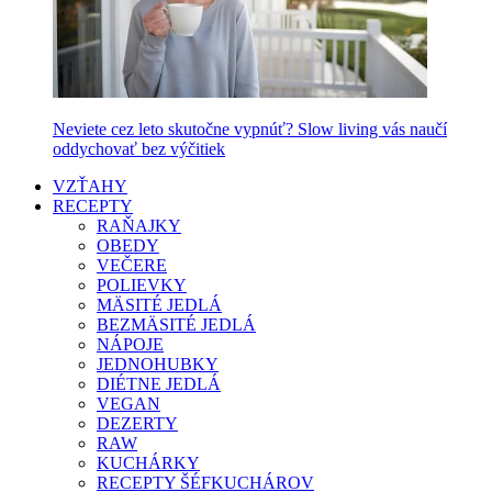
Neviete cez leto skutočne vypnúť? Slow living vás naučí
oddychovať bez výčitiek
VZŤAHY
RECEPTY
RAŇAJKY
OBEDY
VEČERE
POLIEVKY
MÄSITÉ JEDLÁ
BEZMÄSITÉ JEDLÁ
NÁPOJE
JEDNOHUBKY
DIÉTNE JEDLÁ
VEGAN
DEZERTY
RAW
KUCHÁRKY
RECEPTY ŠÉFKUCHÁROV