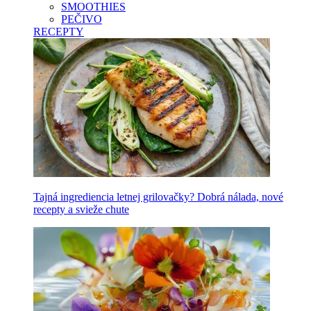
SMOOTHIES
PEČIVO
RECEPTY
Tajná ingrediencia letnej grilovačky? Dobrá nálada, nové
recepty a svieže chute