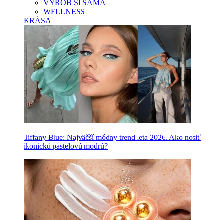
VYROB SI SAMA
WELLNESS
KRÁSA
Tiffany Blue: Najväčší módny trend leta 2026. Ako nosiť
ikonickú pastelovú modrú?