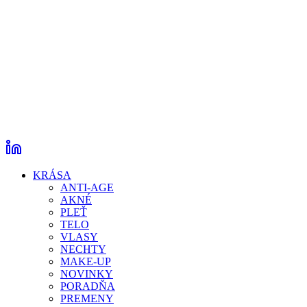
KRÁSA
ANTI-AGE
AKNÉ
PLEŤ
TELO
VLASY
NECHTY
MAKE-UP
NOVINKY
PORADŇA
PREMENY