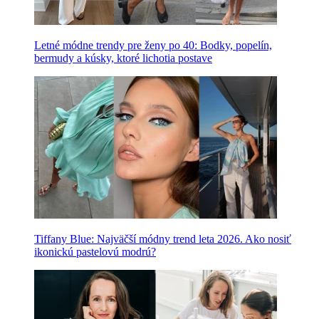
Letné módne trendy pre ženy po 40: Bodky, popelín,
bermudy a kúsky, ktoré lichotia postave
Tiffany Blue: Najväčší módny trend leta 2026. Ako nosiť
ikonickú pastelovú modrú?