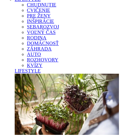
CHUDNUTIE
CVIČENIE
PRE ŽENY
INŠPIRÁCIE
SEBAROZVOJ
VOĽNÝ ČAS
RODINA
DOMÁCNOSŤ
ZÁHRADA
AUTO
ROZHOVORY
KVÍZY
LIFESTYLE