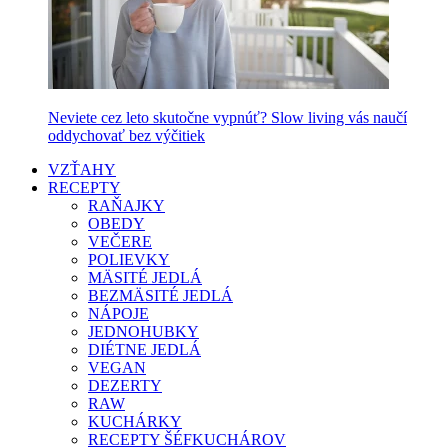
Neviete cez leto skutočne vypnúť? Slow living vás naučí
oddychovať bez výčitiek
VZŤAHY
RECEPTY
RAŇAJKY
OBEDY
VEČERE
POLIEVKY
MÄSITÉ JEDLÁ
BEZMÄSITÉ JEDLÁ
NÁPOJE
JEDNOHUBKY
DIÉTNE JEDLÁ
VEGAN
DEZERTY
RAW
KUCHÁRKY
RECEPTY ŠÉFKUCHÁROV