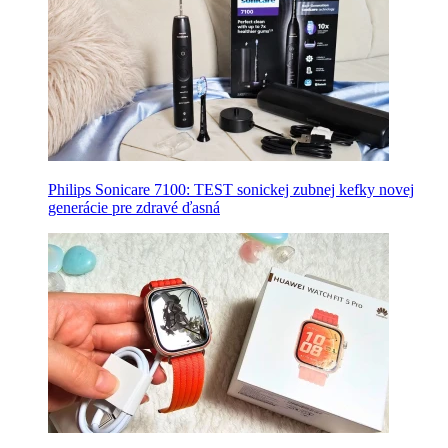
Philips Sonicare 7100: TEST sonickej zubnej kefky novej
generácie pre zdravé ďasná