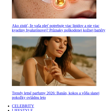
Ako zistiť, že vaša pleť potrebuje viac lipidov a nie viac
kyseliny hyalurónovej? Príznaky poškodenej kožnej bariéry
Trendy letné parfumy 2026: Banán, kokos a vôňa slanej
pokožky ovládnu leto
CELEBRITY
LIFESTYLE