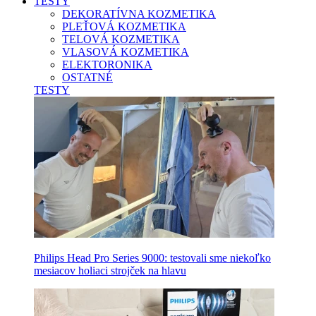
TESTY
DEKORATÍVNA KOZMETIKA
PLEŤOVÁ KOZMETIKA
TELOVÁ KOZMETIKA
VLASOVÁ KOZMETIKA
ELEKTORONIKA
OSTATNÉ
TESTY
Philips Head Pro Series 9000: testovali sme niekoľko
mesiacov holiaci strojček na hlavu