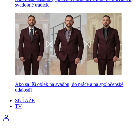
svadobné tradície
Ako sa líši oblek na svadbu, do práce a na spoločenské
udalosti?
SÚŤAŽE
TV