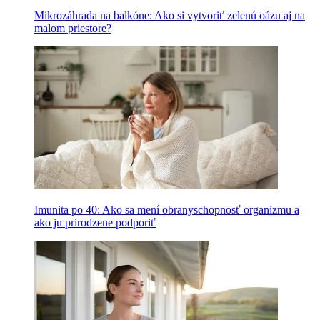
Mikrozáhrada na balkóne: Ako si vytvoriť zelenú oázu aj na
malom priestore?
Imunita po 40: Ako sa mení obranyschopnosť organizmu a
ako ju prirodzene podporiť