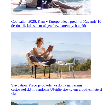
Coolcation 2026: Kam v Európe utiecť pred horúčavami? 10
destinácií, kde si leto užijete bez extrémnych teplôt
Staycation: Prečo je dovolenka doma najväčším
cestovateľským trendom? Ušetríte stovky eur a oddýchnete si
viac