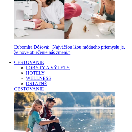
Ľubomíra Dóšová: „Najväčšou lžou módneho priemyslu je,
že nové oblečenie nás zmení.“
CESTOVANIE
POBYTY A VÝLETY
HOTELY
WELLNESS
OSTATNÉ
CESTOVANIE