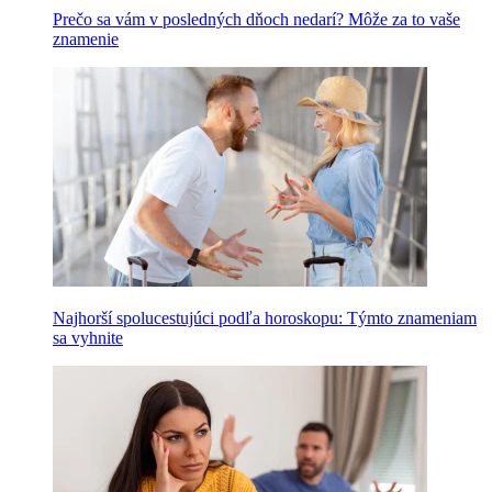
Prečo sa vám v posledných dňoch nedarí? Môže za to vaše
znamenie
Najhorší spolucestujúci podľa horoskopu: Týmto znameniam
sa vyhnite