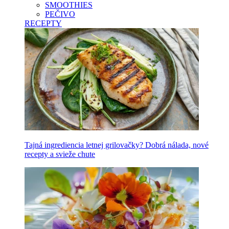
SMOOTHIES
PEČIVO
RECEPTY
Tajná ingrediencia letnej grilovačky? Dobrá nálada, nové
recepty a svieže chute