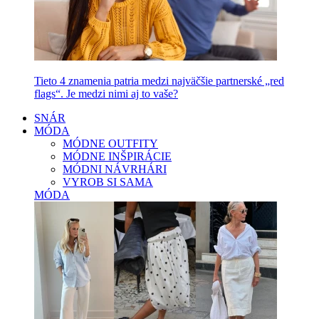
Tieto 4 znamenia patria medzi najväčšie partnerské „red
flags“. Je medzi nimi aj to vaše?
SNÁR
MÓDA
MÓDNE OUTFITY
MÓDNE INŠPIRÁCIE
MÓDNI NÁVRHÁRI
VYROB SI SAMA
MÓDA