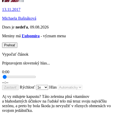
13.11.2017
Michaela Bašnáková
Dnes je
nedeľa
, 09.08.2026
Meniny má
Ľubomíra
- význam mena
Prehrať
Vypočuť článok
Pripravujem slovenský hlas...
0:00
--:--
Rýchlosť
Hlas
Zastaviť
Aj vy milujete kapustu? Táto zelenina plná vitamínov
a blahodarných účinkov na ľudské telo má teraz svoju najväčšiu
sezónu, a preto by bola škoda ju nevyužiť v rôznych obmenách vo
svojom jedálničku.