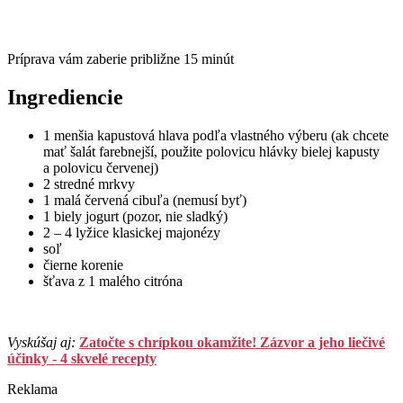
Príprava vám zaberie približne 15 minút
Ingrediencie
1 menšia kapustová hlava podľa vlastného výberu (ak chcete
mať šalát farebnejší, použite polovicu hlávky bielej kapusty
a polovicu červenej)
2 stredné mrkvy
1 malá červená cibuľa (nemusí byť)
1 biely jogurt (pozor, nie sladký)
2 – 4 lyžice klasickej majonézy
soľ
čierne korenie
šťava z 1 malého citróna
Vyskúšaj aj:
Zatočte s chrípkou okamžite! Zázvor a jeho liečivé
účinky - 4 skvelé recepty
Reklama