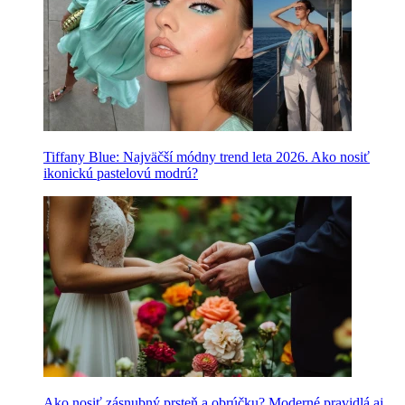
Tiffany Blue: Najväčší módny trend leta 2026. Ako nosiť
ikonickú pastelovú modrú?
Ako nosiť zásnubný prsteň a obrúčku? Moderné pravidlá aj