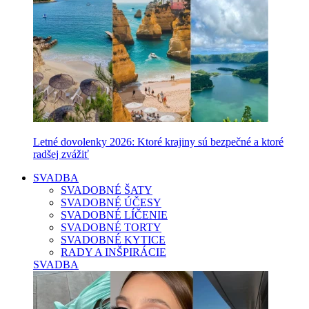
Letné dovolenky 2026: Ktoré krajiny sú bezpečné a ktoré
radšej zvážiť
SVADBA
SVADOBNÉ ŠATY
SVADOBNÉ ÚČESY
SVADOBNÉ LÍČENIE
SVADOBNÉ TORTY
SVADOBNÉ KYTICE
RADY A INŠPIRÁCIE
SVADBA