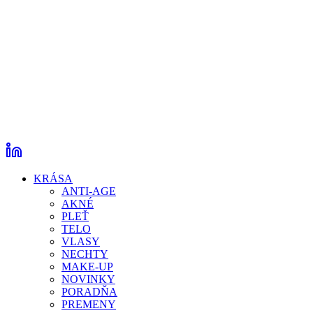
KRÁSA
ANTI-AGE
AKNÉ
PLEŤ
TELO
VLASY
NECHTY
MAKE-UP
NOVINKY
PORADŇA
PREMENY