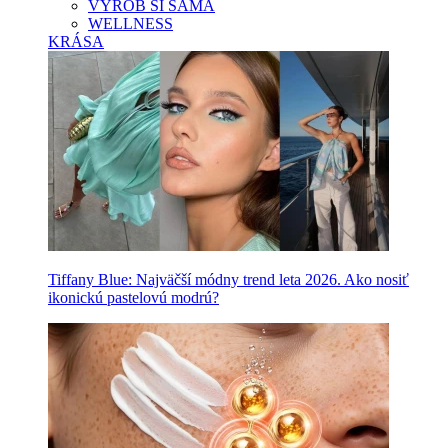
VYROB SI SAMA
WELLNESS
KRÁSA
Tiffany Blue: Najväčší módny trend leta 2026. Ako nosiť
ikonickú pastelovú modrú?