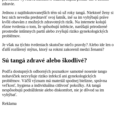
zdravie.
Jednou z najdiskutovanejších tém sú už roky tangá. Niektoré ženy si
bez nich nevedia predstaviť svoj šatník, iné sa im vyhýbajú práve
kvôli obavám z možných zdravotných rizík. Na internete kolujú
rôzne tvrdenia o tom, že spôsobujú infekcie, narúšajú prirodzené
prostredie intímnych partií alebo zvyšujú riziko gynekologických
problémov.
Je však na týchto tvrdeniach skutočne niečo pravdy? Alebo ide len o
ďalší rozšírený mýtus, ktorý sa rokmi zakorenil medzi ženami?
Sú tangá zdravé alebo škodlivé?
Podľa dostupných odborných poznatkov samotné nosenie tango
nohavičiek nezvyšuje riziko infekcií ani gynekologických
problémov. Väčší význam má materiál spodnej bielizne, správna
veľkosť, hygiena a individuálna citlivosť pokožky. Ak tangá
nespôsobujú podráždenie alebo diskomfort, nie je dôvod sa im
vyhýbať.
Reklama