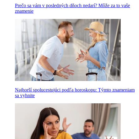
Prečo sa vám v posledných dňoch nedarí? Môže za to vaše
znamenie
Najhorší spolucestujúci podľa horoskopu: Týmto znameniam
sa vyhnite