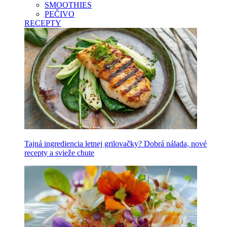
SMOOTHIES
PEČIVO
RECEPTY
Tajná ingrediencia letnej grilovačky? Dobrá nálada, nové
recepty a svieže chute