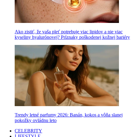
Ako zistiť, že vaša pleť potrebuje viac lipidov a nie viac
kyseliny hyalurónovej? Príznaky poškodenej kožnej bariéry
Trendy letné parfumy 2026: Banán, kokos a vôňa slanej
pokožky ovládnu leto
CELEBRITY
LIFESTYLE