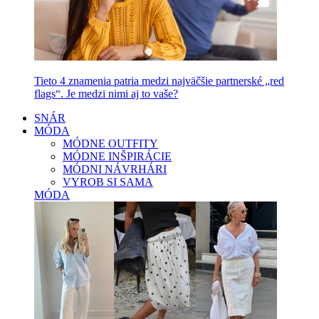
Tieto 4 znamenia patria medzi najväčšie partnerské „red
flags“. Je medzi nimi aj to vaše?
SNÁR
MÓDA
MÓDNE OUTFITY
MÓDNE INŠPIRÁCIE
MÓDNI NÁVRHÁRI
VYROB SI SAMA
MÓDA