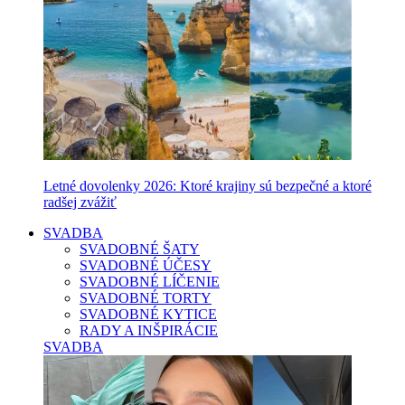
Letné dovolenky 2026: Ktoré krajiny sú bezpečné a ktoré
radšej zvážiť
SVADBA
SVADOBNÉ ŠATY
SVADOBNÉ ÚČESY
SVADOBNÉ LÍČENIE
SVADOBNÉ TORTY
SVADOBNÉ KYTICE
RADY A INŠPIRÁCIE
SVADBA