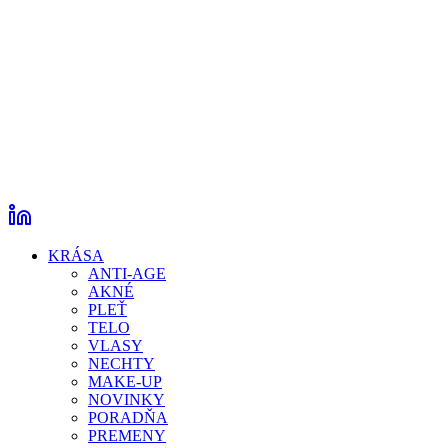
KRÁSA
ANTI-AGE
AKNÉ
PLEŤ
TELO
VLASY
NECHTY
MAKE-UP
NOVINKY
PORADŇA
PREMENY