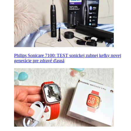
Philips Sonicare 7100: TEST sonickej zubnej kefky novej
generácie pre zdravé ďasná