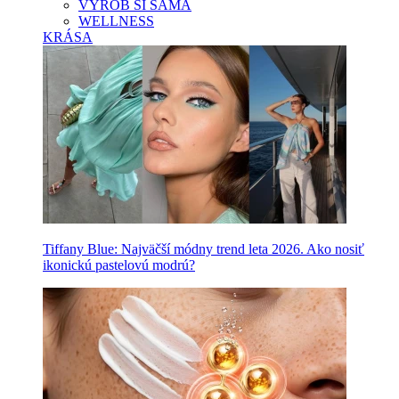
VYROB SI SAMA
WELLNESS
KRÁSA
Tiffany Blue: Najväčší módny trend leta 2026. Ako nosiť
ikonickú pastelovú modrú?