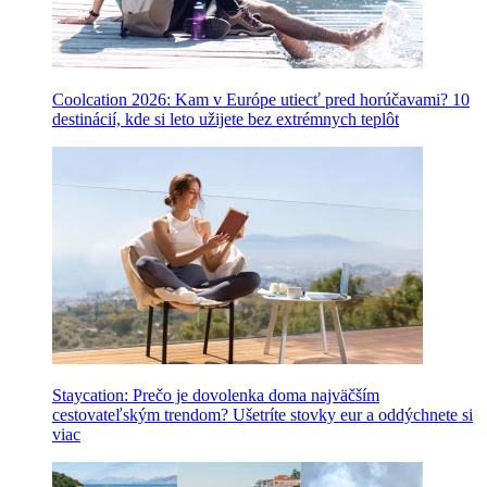
Coolcation 2026: Kam v Európe utiecť pred horúčavami? 10
destinácií, kde si leto užijete bez extrémnych teplôt
Staycation: Prečo je dovolenka doma najväčším
cestovateľským trendom? Ušetríte stovky eur a oddýchnete si
viac