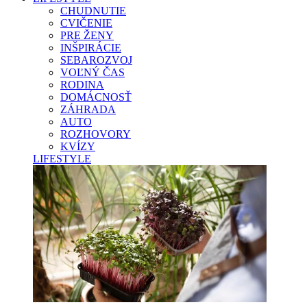
CHUDNUTIE
CVIČENIE
PRE ŽENY
INŠPIRÁCIE
SEBAROZVOJ
VOĽNÝ ČAS
RODINA
DOMÁCNOSŤ
ZÁHRADA
AUTO
ROZHOVORY
KVÍZY
LIFESTYLE