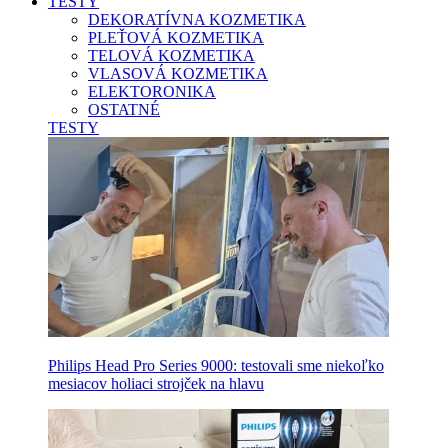
TESTY
DEKORATÍVNA KOZMETIKA
PLEŤOVÁ KOZMETIKA
TELOVÁ KOZMETIKA
VLASOVÁ KOZMETIKA
ELEKTORONIKA
OSTATNÉ
TESTY
Philips Head Pro Series 9000: testovali sme niekoľko
mesiacov holiaci strojček na hlavu