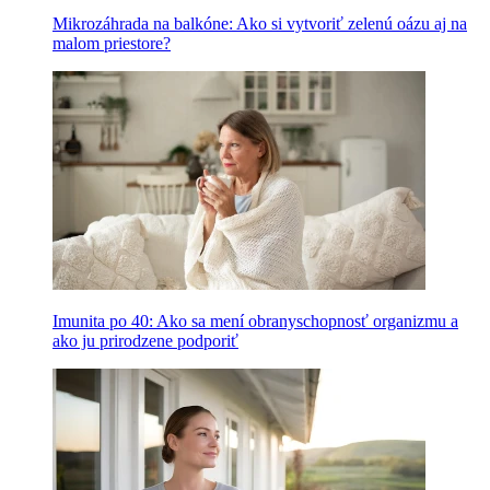
Mikrozáhrada na balkóne: Ako si vytvoriť zelenú oázu aj na
malom priestore?
Imunita po 40: Ako sa mení obranyschopnosť organizmu a
ako ju prirodzene podporiť