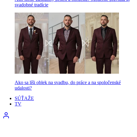
svadobné tradície
Ako sa líši oblek na svadbu, do práce a na spoločenské
udalosti?
SÚŤAŽE
TV