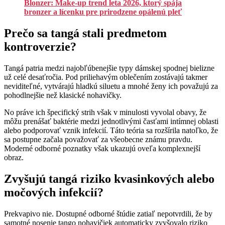
Blonzer: Make-up trend leta 2026, ktorý spája
bronzer a lícenku pre prirodzene opálenú pleť
Prečo sa tangá stali predmetom
kontroverzie?
Tangá patria medzi najobľúbenejšie typy dámskej spodnej bielizne
už celé desaťročia. Pod priliehavým oblečením zostávajú takmer
neviditeľné, vytvárajú hladkú siluetu a mnohé ženy ich považujú za
pohodlnejšie než klasické nohavičky.
No práve ich špecifický strih však v minulosti vyvolal obavy, že
môžu prenášať baktérie medzi jednotlivými časťami intímnej oblasti
alebo podporovať vznik infekcií. Táto teória sa rozšírila natoľko, že
sa postupne začala považovať za všeobecne známu pravdu.
Moderné odborné poznatky však ukazujú oveľa komplexnejší
obraz.
Zvyšujú tangá riziko kvasinkových alebo
močových infekcií?
Prekvapivo nie. Dostupné odborné štúdie zatiaľ nepotvrdili, že by
samotné nosenie tango nohavičiek automaticky zvyšovalo riziko