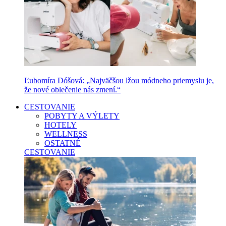
Ľubomíra Dóšová: „Najväčšou lžou módneho priemyslu je,
že nové oblečenie nás zmení.“
CESTOVANIE
POBYTY A VÝLETY
HOTELY
WELLNESS
OSTATNÉ
CESTOVANIE