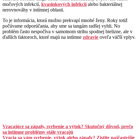
močových infekcií,
kvasinkových infekcií
alebo bakteriálnej
nerovnováhy v intímnej oblasti.
To je informácia, ktorá možno prekvapí mnohé ženy. Roky totiž
počúvame odporúčania, aby sme sa tangám radšej vyhli. No
problém často nespočíva v samotnom strihu spodnej bielizne, ale v
ďalších faktoroch, ktoré majú na intímne
zdravie
oveľa väčší vplyv.
Vracajúce sa zápaly, svrbenie a výtok? Skutočný dôvod, prečo
sa intímne problémy stále vracajú
Vracia sa vám svrbenie, výtok alebo zápaly? Zistite najčastejšie