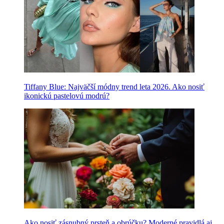
Tiffany Blue: Najväčší módny trend leta 2026. Ako nosiť
ikonickú pastelovú modrú?
Ako nosiť zásnubný prsteň a obrúčku? Moderné pravidlá aj