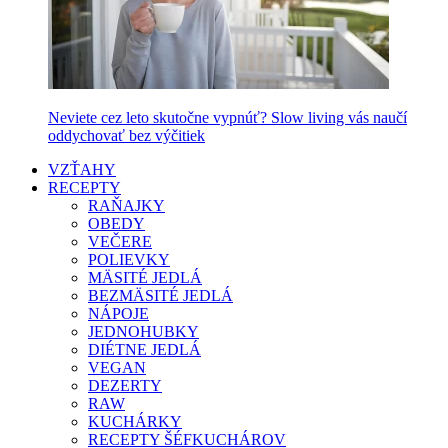
Neviete cez leto skutočne vypnúť? Slow living vás naučí
oddychovať bez výčitiek
VZŤAHY
RECEPTY
RAŇAJKY
OBEDY
VEČERE
POLIEVKY
MÄSITÉ JEDLÁ
BEZMÄSITÉ JEDLÁ
NÁPOJE
JEDNOHUBKY
DIÉTNE JEDLÁ
VEGAN
DEZERTY
RAW
KUCHÁRKY
RECEPTY ŠÉFKUCHÁROV