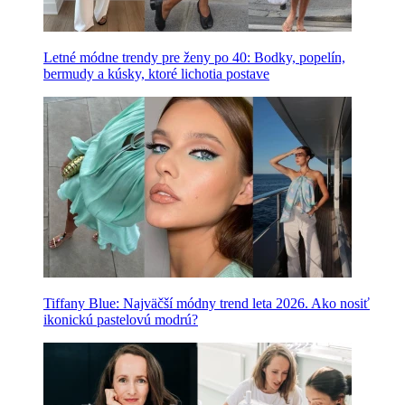
Letné módne trendy pre ženy po 40: Bodky, popelín,
bermudy a kúsky, ktoré lichotia postave
Tiffany Blue: Najväčší módny trend leta 2026. Ako nosiť
ikonickú pastelovú modrú?