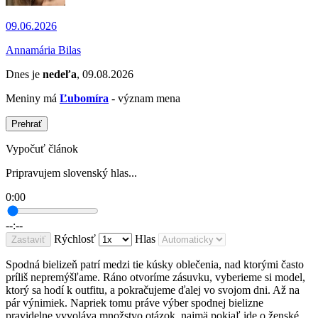
09.06.2026
Annamária Bilas
Dnes je
nedeľa
, 09.08.2026
Meniny má
Ľubomíra
- význam mena
Prehrať
Vypočuť článok
Pripravujem slovenský hlas...
0:00
--:--
Rýchlosť
Hlas
Zastaviť
Spodná bielizeň patrí medzi tie kúsky oblečenia, nad ktorými často
príliš nepremýšľame. Ráno otvoríme zásuvku, vyberieme si model,
ktorý sa hodí k outfitu, a pokračujeme ďalej vo svojom dni. Až na
pár výnimiek. Napriek tomu práve výber spodnej bielizne
pravidelne vyvoláva množstvo otázok, najmä pokiaľ ide o ženské