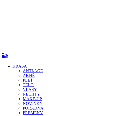
KRÁSA
ANTI-AGE
AKNÉ
PLEŤ
TELO
VLASY
NECHTY
MAKE-UP
NOVINKY
PORADŇA
PREMENY