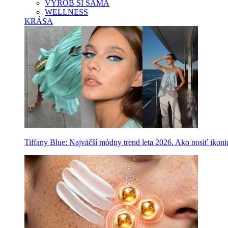
VYROB SI SAMA
WELLNESS
KRÁSA
Tiffany Blue: Najväčší módny trend leta 2026. Ako nosiť ikon