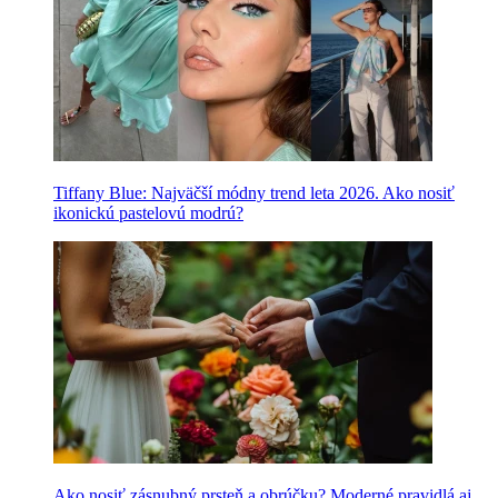
Tiffany Blue: Najväčší módny trend leta 2026. Ako nosiť
ikonickú pastelovú modrú?
Ako nosiť zásnubný prsteň a obrúčku? Moderné pravidlá aj