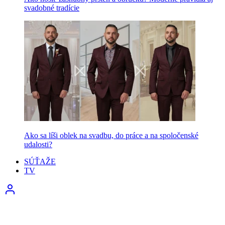
svadobné tradície
Ako sa líši oblek na svadbu, do práce a na spoločenské
udalosti?
SÚŤAŽE
TV