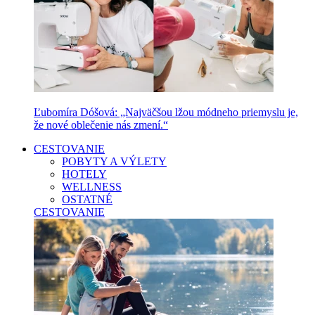
Ľubomíra Dóšová: „Najväčšou lžou módneho priemyslu je,
že nové oblečenie nás zmení.“
CESTOVANIE
POBYTY A VÝLETY
HOTELY
WELLNESS
OSTATNÉ
CESTOVANIE