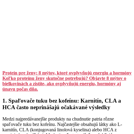
Proteín pre ženy: 8 mýtov, ktoré ovplyvňujú energiu a hormóny
Koľko proteínu ženy skutočne potrebujú? Objavte 8 mýtov o
bielkovinách a zistite, ako ovplyvňujú energiu, hormóny aj
únavu počas dňa.
1. Spaľovače tuku bez kofeínu: Karnitín, CLA a
HCA často neprinášajú očakávané výsledky
Medzi najpredávanejšie produkty na chudnutie patria rôzne
spaľovače tuku bez kofeínu. Najčastejšie obsahujú látky ako L-
karnitín, CLA (konjugovaná linolová kyselina) alebo HCA z