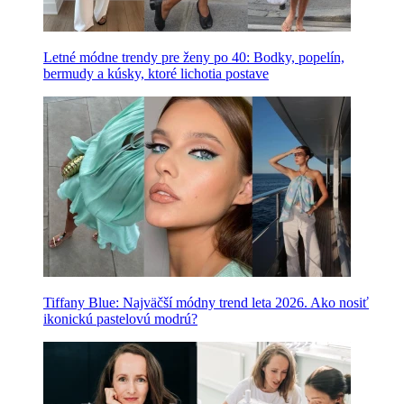
Letné módne trendy pre ženy po 40: Bodky, popelín,
bermudy a kúsky, ktoré lichotia postave
Tiffany Blue: Najväčší módny trend leta 2026. Ako nosiť
ikonickú pastelovú modrú?