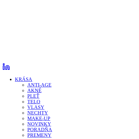
KRÁSA
ANTI-AGE
AKNÉ
PLEŤ
TELO
VLASY
NECHTY
MAKE-UP
NOVINKY
PORADŇA
PREMENY