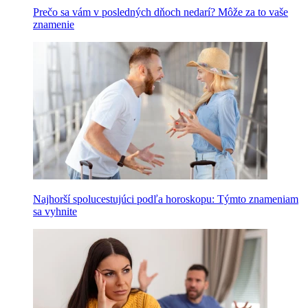
Prečo sa vám v posledných dňoch nedarí? Môže za to vaše
znamenie
Najhorší spolucestujúci podľa horoskopu: Týmto znameniam
sa vyhnite