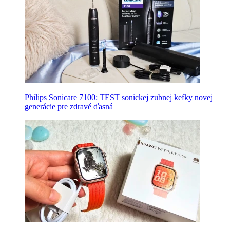
Philips Sonicare 7100: TEST sonickej zubnej kefky novej
generácie pre zdravé ďasná