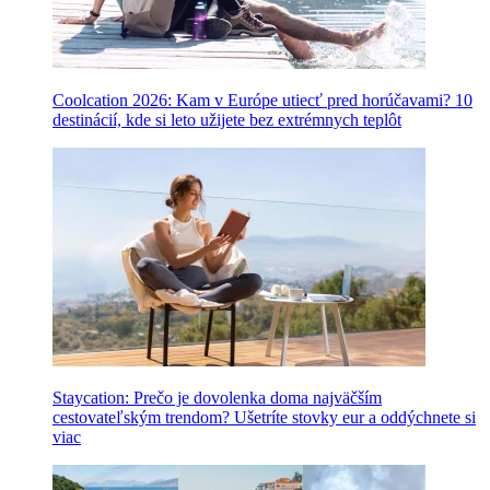
Coolcation 2026: Kam v Európe utiecť pred horúčavami? 10
destinácií, kde si leto užijete bez extrémnych teplôt
Staycation: Prečo je dovolenka doma najväčším
cestovateľským trendom? Ušetríte stovky eur a oddýchnete si
viac