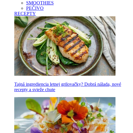
SMOOTHIES
PEČIVO
RECEPTY
Tajná ingrediencia letnej grilovačky? Dobrá nálada, nové
recepty a svieže chute