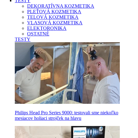
TESTY
DEKORATÍVNA KOZMETIKA
PLEŤOVÁ KOZMETIKA
TELOVÁ KOZMETIKA
VLASOVÁ KOZMETIKA
ELEKTORONIKA
OSTATNÉ
TESTY
Philips Head Pro Series 9000: testovali sme niekoľko
mesiacov holiaci strojček na hlavu