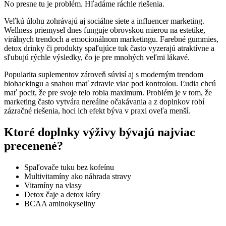
No presne tu je problém. Hľadáme ráchle riešenia.
Veľkú úlohu zohrávajú aj sociálne siete a influencer marketing.
Wellness priemysel dnes funguje obrovskou mierou na estetike,
virálnych trendoch a emocionálnom marketingu. Farebné gummies,
detox drinky či produkty spaľujúce tuk často vyzerajú atraktívne a
sľubujú rýchle výsledky, čo je pre mnohých veľmi lákavé.
Popularita suplementov zároveň súvisí aj s moderným trendom
biohackingu a snahou mať zdravie viac pod kontrolou. Ľudia chcú
mať pocit, že pre svoje telo robia maximum. Problém je v tom, že
marketing často vytvára nereálne očakávania a z doplnkov robí
zázračné riešenia, hoci ich efekt býva v praxi oveľa menší.
Ktoré doplnky výživy bývajú najviac
precenené?
Spaľovače tuku bez kofeínu
Multivitamíny ako náhrada stravy
Vitamíny na vlasy
Detox čaje a detox kúry
BCAA aminokyseliny