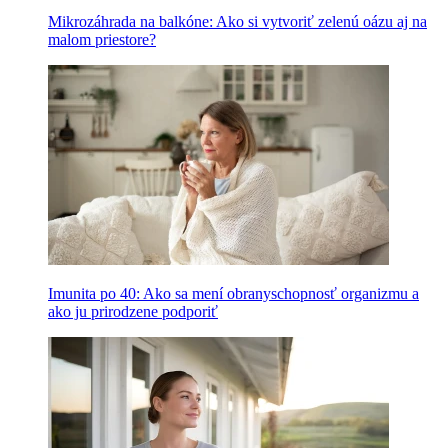
Mikrozáhrada na balkóne: Ako si vytvoriť zelenú oázu aj na
malom priestore?
Imunita po 40: Ako sa mení obranyschopnosť organizmu a
ako ju prirodzene podporiť