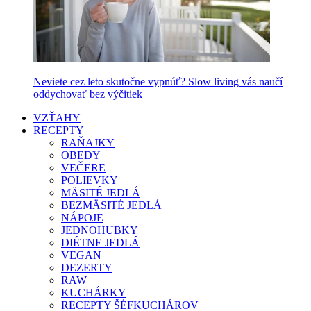
Neviete cez leto skutočne vypnúť? Slow living vás naučí
oddychovať bez výčitiek
VZŤAHY
RECEPTY
RAŇAJKY
OBEDY
VEČERE
POLIEVKY
MÄSITÉ JEDLÁ
BEZMÄSITÉ JEDLÁ
NÁPOJE
JEDNOHUBKY
DIÉTNE JEDLÁ
VEGAN
DEZERTY
RAW
KUCHÁRKY
RECEPTY ŠÉFKUCHÁROV