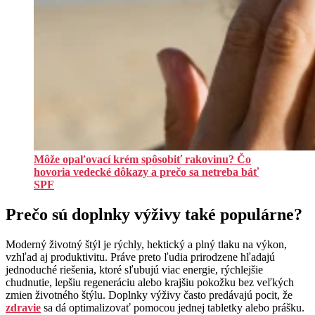
Môže opaľovací krém spôsobiť rakovinu? Čo
hovoria vedecké dôkazy a prečo sa netreba báť
SPF
Prečo sú doplnky výživy také populárne?
Moderný životný štýl je rýchly, hektický a plný tlaku na výkon,
vzhľad aj produktivitu. Práve preto ľudia prirodzene hľadajú
jednoduché riešenia, ktoré sľubujú viac energie, rýchlejšie
chudnutie, lepšiu regeneráciu alebo krajšiu pokožku bez veľkých
zmien životného štýlu. Doplnky výživy často predávajú pocit, že
zdravie
sa dá optimalizovať pomocou jednej tabletky alebo prášku.