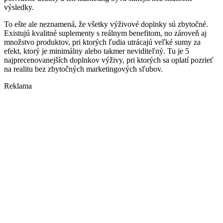
výsledky.
To ešte ale neznamená, že všetky výživové doplnky sú zbytočné.
Existujú kvalitné suplementy s reálnym benefitom, no zároveň aj
množstvo produktov, pri ktorých ľudia utrácajú veľké sumy za
efekt, ktorý je minimálny alebo takmer neviditeľný. Tu je 5
najprecenovanejších doplnkov výživy, pri ktorých sa oplatí pozrieť
na realitu bez zbytočných marketingových sľubov.
Reklama