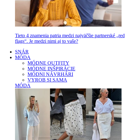
Tieto 4 znamenia patria medzi najväčšie partnerské „red
flags“. Je medzi nimi aj to vaše?
SNÁR
MÓDA
MÓDNE OUTFITY
MÓDNE INŠPIRÁCIE
MÓDNI NÁVRHÁRI
VYROB SI SAMA
MÓDA