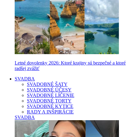
Letné dovolenky 2026: Ktoré krajiny sú bezpečné a ktoré
radšej zvážiť
SVADBA
SVADOBNÉ ŠATY
SVADOBNÉ ÚČESY
SVADOBNÉ LÍČENIE
SVADOBNÉ TORTY
SVADOBNÉ KYTICE
RADY A INŠPIRÁCIE
SVADBA