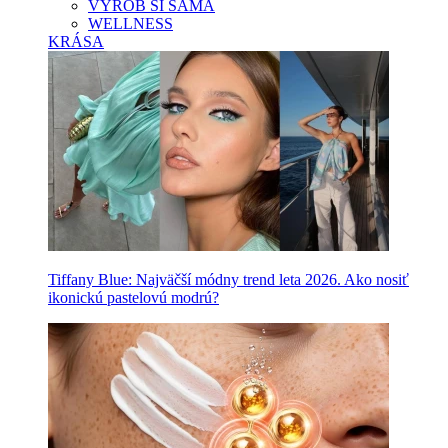
VYROB SI SAMA
WELLNESS
KRÁSA
Tiffany Blue: Najväčší módny trend leta 2026. Ako nosiť
ikonickú pastelovú modrú?