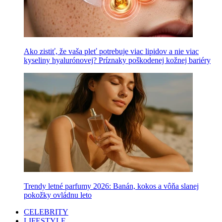
Ako zistiť, že vaša pleť potrebuje viac lipidov a nie viac
kyseliny hyalurónovej? Príznaky poškodenej kožnej bariéry
Trendy letné parfumy 2026: Banán, kokos a vôňa slanej
pokožky ovládnu leto
CELEBRITY
LIFESTYLE