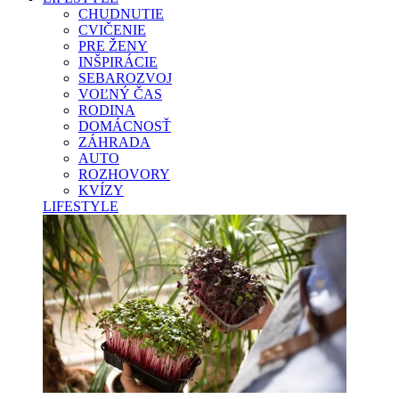
CHUDNUTIE
CVIČENIE
PRE ŽENY
INŠPIRÁCIE
SEBAROZVOJ
VOĽNÝ ČAS
RODINA
DOMÁCNOSŤ
ZÁHRADA
AUTO
ROZHOVORY
KVÍZY
LIFESTYLE