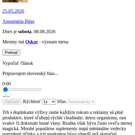
25.05.2026
Annamária Bilas
Dnes je
sobota
, 08.08.2026
Meniny má
Oskar
- význam mena
Prehrať
Vypočuť článok
Pripravujem slovenský hlas...
0:00
--:--
Rýchlosť
Hlas
Zastaviť
Trh s doplnkami výživy rastie každým rokom a reklamy sú plné
produktov, ktoré sľubujú rýchle chudnutie, detox organizmu, rast
svalov či dokonale husté vlasy. Realita však býva často oveľa menej
magická. Mnohé populárne suplementy majú minimálne vedecky
potvrdené účinky a ich marketing býva silnejší než skutočné