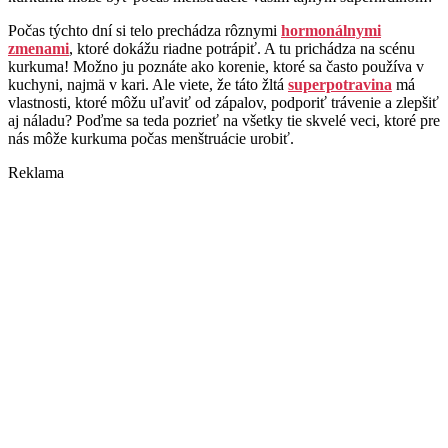
Počas týchto dní si telo prechádza rôznymi
hormonálnymi
zmenami
, ktoré dokážu riadne potrápiť. A tu prichádza na scénu
kurkuma! Možno ju poznáte ako korenie, ktoré sa často používa v
kuchyni, najmä v kari. Ale viete, že táto žltá
superpotravina
má
vlastnosti, ktoré môžu uľaviť od zápalov, podporiť trávenie a zlepšiť
aj náladu? Poďme sa teda pozrieť na všetky tie skvelé veci, ktoré pre
nás môže kurkuma počas menštruácie urobiť.
Reklama