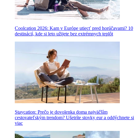
Coolcation 2026: Kam v Európe utiecť pred horúčavami? 10
destinácií, kde si leto užijete bez extrémnych teplôt
Staycation: Prečo je dovolenka doma najväčším
cestovateľským trendom? Ušetríte stovky eur a oddýchnete si
viac