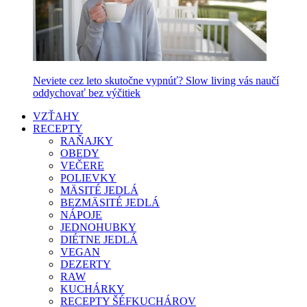
Neviete cez leto skutočne vypnúť? Slow living vás naučí
oddychovať bez výčitiek
VZŤAHY
RECEPTY
RAŇAJKY
OBEDY
VEČERE
POLIEVKY
MÄSITÉ JEDLÁ
BEZMÄSITÉ JEDLÁ
NÁPOJE
JEDNOHUBKY
DIÉTNE JEDLÁ
VEGAN
DEZERTY
RAW
KUCHÁRKY
RECEPTY ŠÉFKUCHÁROV