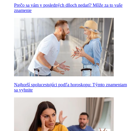
Prečo sa vám v posledných dňoch nedarí? Môže za to vaše
znamenie
Najhorší spolucestujúci podľa horoskopu: Týmto znameniam
sa vyhnite