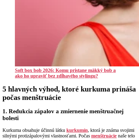
Soft box bob 2026: Komu pristane mäkký bob a
ako ho upraviť bez zdĺhavého stylingu?
5 hlavných výhod, ktoré kurkuma prináša
počas menštruácie
1. Redukcia zápalov a zmiernenie menštruačnej
bolesti
Kurkuma obsahuje účinnú látku
kurkumín
, ktorá je známa svojimi
silnými protizápalovými vlastnosťami. Počas
menštruácie
naše telo