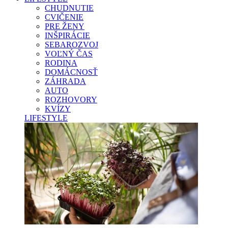
CHUDNUTIE
CVIČENIE
PRE ŽENY
INŠPIRÁCIE
SEBAROZVOJ
VOĽNÝ ČAS
RODINA
DOMÁCNOSŤ
ZÁHRADA
AUTO
ROZHOVORY
KVÍZY
LIFESTYLE