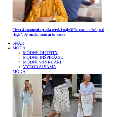
Tieto 4 znamenia patria medzi najväčšie partnerské „red
flags“. Je medzi nimi aj to vaše?
SNÁR
MÓDA
MÓDNE OUTFITY
MÓDNE INŠPIRÁCIE
MÓDNI NÁVRHÁRI
VYROB SI SAMA
MÓDA