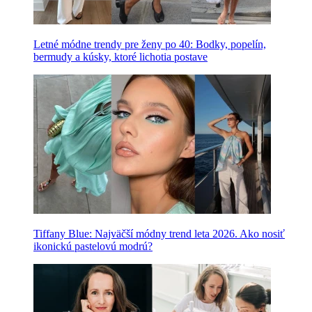
Letné módne trendy pre ženy po 40: Bodky, popelín,
bermudy a kúsky, ktoré lichotia postave
Tiffany Blue: Najväčší módny trend leta 2026. Ako nosiť
ikonickú pastelovú modrú?