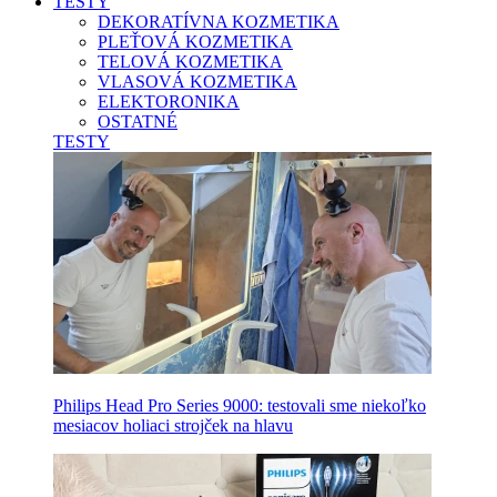
TESTY
DEKORATÍVNA KOZMETIKA
PLEŤOVÁ KOZMETIKA
TELOVÁ KOZMETIKA
VLASOVÁ KOZMETIKA
ELEKTORONIKA
OSTATNÉ
TESTY
Philips Head Pro Series 9000: testovali sme niekoľko
mesiacov holiaci strojček na hlavu