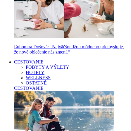
Ľubomíra Dóšová: „Najväčšou lžou módneho priemyslu je,
že nové oblečenie nás zmení.“
CESTOVANIE
POBYTY A VÝLETY
HOTELY
WELLNESS
OSTATNÉ
CESTOVANIE