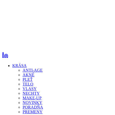
KRÁSA
ANTI-AGE
AKNÉ
PLEŤ
TELO
VLASY
NECHTY
MAKE-UP
NOVINKY
PORADŇA
PREMENY