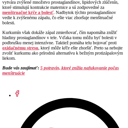
vytvára zvýšené množstvo prostaglandínov, lipidových zlúčenín,
ktoré stimulujú kontrakcie maternice a sú zodpovedné za
menštruačné kŕče a bolesť
. Nadbytok týchto prostaglandínov
vedie k zvýšenému zápalu, čo ešte viac zhoršuje menštruačné
bolesti.
Kurkumín však dokáže zápal zmierňovať, čím napomáha znížiť
hladiny prostaglandínov v tele. Vďaka tomu môžu byť bolesti v
podbrušku menej intenzívne. Taktiež pomáha telu bojovať proti
oxidačnému stresu
, ktorý môže kŕče ešte zhoršiť. Preto sa nebojte
zvoliť kurkumu ako prírodnú alternatívu k bežným protizápalovým
liekom.
Bude vás zaujímať:
5 potravín, ktoré znížia nafukovanie počas
menštruácie