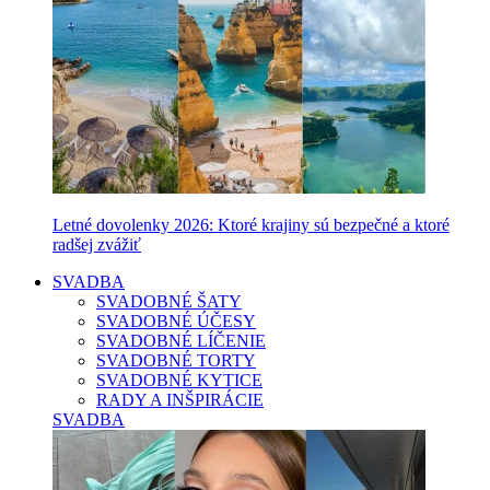
Letné dovolenky 2026: Ktoré krajiny sú bezpečné a ktoré
radšej zvážiť
SVADBA
SVADOBNÉ ŠATY
SVADOBNÉ ÚČESY
SVADOBNÉ LÍČENIE
SVADOBNÉ TORTY
SVADOBNÉ KYTICE
RADY A INŠPIRÁCIE
SVADBA