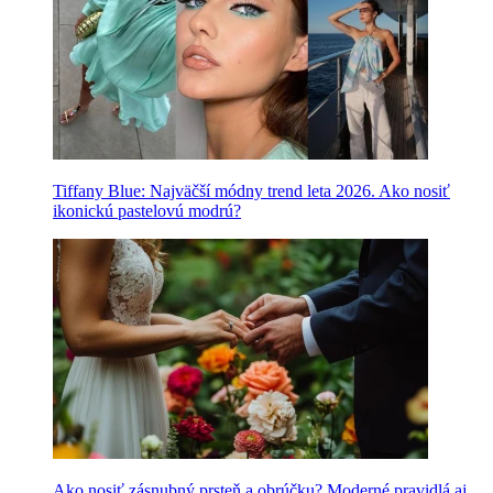
Tiffany Blue: Najväčší módny trend leta 2026. Ako nosiť
ikonickú pastelovú modrú?
Ako nosiť zásnubný prsteň a obrúčku? Moderné pravidlá aj