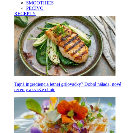
SMOOTHIES
PEČIVO
RECEPTY
Tajná ingrediencia letnej grilovačky? Dobrá nálada, nové
recepty a svieže chute