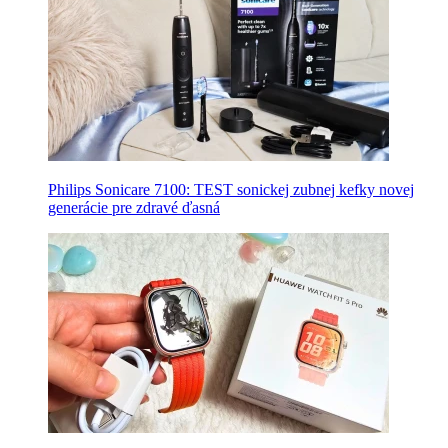
Philips Sonicare 7100: TEST sonickej zubnej kefky novej
generácie pre zdravé ďasná