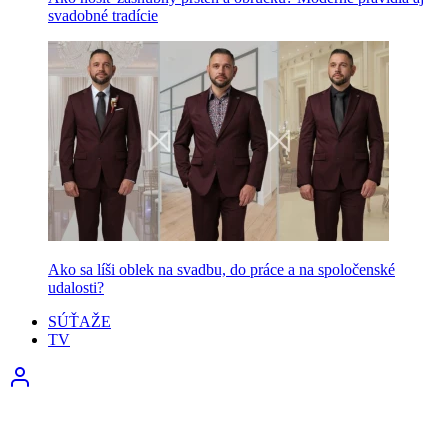
svadobné tradície
Ako sa líši oblek na svadbu, do práce a na spoločenské
udalosti?
SÚŤAŽE
TV