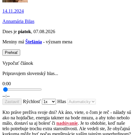
14.11.2024
Annamária Bilas
Dnes je
piatok
, 07.08.2026
Meniny má
Štefánia
- význam mena
Prehrať
Vypočuť článok
Pripravujem slovenský hlas...
0:00
--:--
Rýchlosť
Hlas
Zastaviť
Kto práve prežíva svoje dni? Ak áno, viete, o čom je reč - nálady sú
ako na hojdačke, energia takmer na bode mrazu, a aby toho nebolo
málo, dostaví sa aj bolesť či
nadúvanie
. Je to obdobie, keď naše
telo potrebuje trochu extra starostlivosti. Ale vedeli ste, že obyčajná
kurkuma môže byť počas menštruácie vaším tajným superhrdinom?