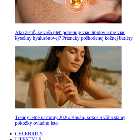
Ako zistiť, že vaša pleť potrebuje viac lipidov a nie viac
kyseliny hyalurónovej? Príznaky poškodenej kožnej bariéry
Trendy letné parfumy 2026: Banán, kokos a vôňa slanej
pokožky ovládnu leto
CELEBRITY
LIFESTYLE