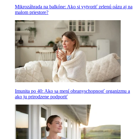
Mikrozáhrada na balkóne: Ako si vytvoriť zelenú oázu aj na
malom priestore?
Imunita po 40: Ako sa mení obranyschopnosť organizmu a
ako ju prirodzene podporiť