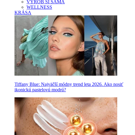
VYROB SI SAMA
WELLNESS
KRÁSA
Tiffany Blue: Najväčší módny trend leta 2026. Ako nosiť
ikonickú pastelovú modrú?