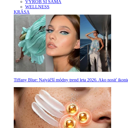
VYROB SI SAMA
WELLNESS
KRÁSA
Tiffany Blue: Najväčší módny trend leta 2026. Ako nosiť ikon