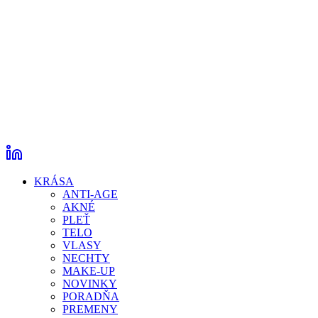
KRÁSA
ANTI-AGE
AKNÉ
PLEŤ
TELO
VLASY
NECHTY
MAKE-UP
NOVINKY
PORADŇA
PREMENY