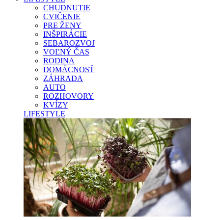
CHUDNUTIE
CVIČENIE
PRE ŽENY
INŠPIRÁCIE
SEBAROZVOJ
VOĽNÝ ČAS
RODINA
DOMÁCNOSŤ
ZÁHRADA
AUTO
ROZHOVORY
KVÍZY
LIFESTYLE