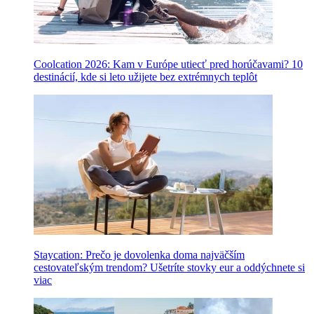
Coolcation 2026: Kam v Európe utiecť pred horúčavami? 10
destinácií, kde si leto užijete bez extrémnych teplôt
Staycation: Prečo je dovolenka doma najväčším
cestovateľským trendom? Ušetríte stovky eur a oddýchnete si
viac