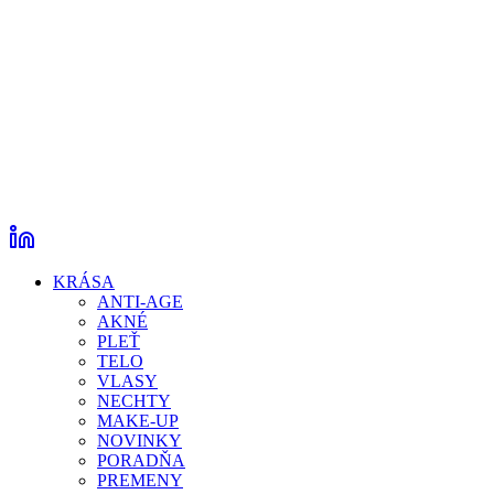
KRÁSA
ANTI-AGE
AKNÉ
PLEŤ
TELO
VLASY
NECHTY
MAKE-UP
NOVINKY
PORADŇA
PREMENY