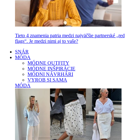
Tieto 4 znamenia patria medzi najväčšie partnerské „red
flags“. Je medzi nimi aj to vaše?
SNÁR
MÓDA
MÓDNE OUTFITY
MÓDNE INŠPIRÁCIE
MÓDNI NÁVRHÁRI
VYROB SI SAMA
MÓDA