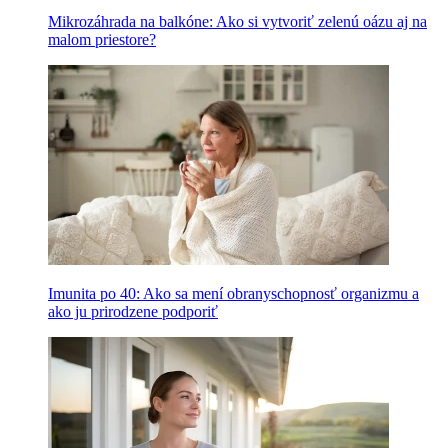
Mikrozáhrada na balkóne: Ako si vytvoriť zelenú oázu aj na
malom priestore?
Imunita po 40: Ako sa mení obranyschopnosť organizmu a
ako ju prirodzene podporiť