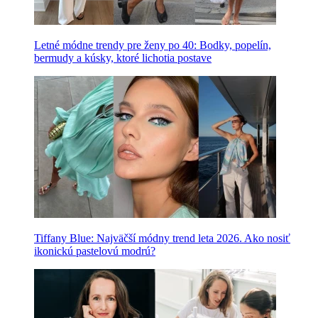
Letné módne trendy pre ženy po 40: Bodky, popelín,
bermudy a kúsky, ktoré lichotia postave
Tiffany Blue: Najväčší módny trend leta 2026. Ako nosiť
ikonickú pastelovú modrú?