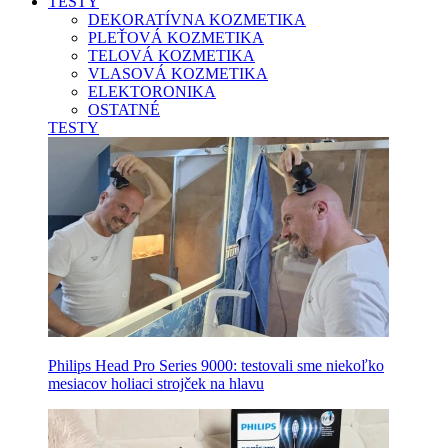
TESTY
DEKORATÍVNA KOZMETIKA
PLEŤOVÁ KOZMETIKA
TELOVÁ KOZMETIKA
VLASOVÁ KOZMETIKA
ELEKTORONIKA
OSTATNÉ
TESTY
Philips Head Pro Series 9000: testovali sme niekoľko
mesiacov holiaci strojček na hlavu