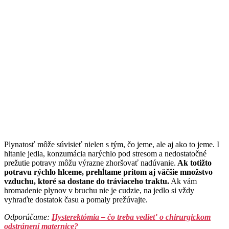
Plynatosť môže súvisieť nielen s tým, čo jeme, ale aj ako to jeme. I
hltanie jedla, konzumácia narýchlo pod stresom a nedostatočné
prežutie potravy môžu výrazne zhoršovať nadúvanie.
Ak totižto
potravu rýchlo hlceme, prehĺtame pritom aj väčšie množstvo
vzduchu, ktoré sa dostane do tráviaceho traktu.
Ak vám
hromadenie plynov v bruchu nie je cudzie, na jedlo si vždy
vyhraďte dostatok času a pomaly prežúvajte.
Odporúčame: ​
Hysterektómia – čo treba vedieť o chirurgickom
odstránení maternice?