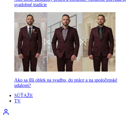
svadobné tradície
Ako sa líši oblek na svadbu, do práce a na spoločenské
udalosti?
SÚŤAŽE
TV