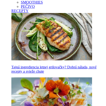
SMOOTHIES
PEČIVO
RECEPTY
Tajná ingrediencia letnej grilovačky? Dobrá nálada, nové
recepty a svieže chute