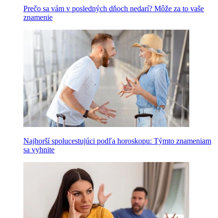
Prečo sa vám v posledných dňoch nedarí? Môže za to vaše
znamenie
Najhorší spolucestujúci podľa horoskopu: Týmto znameniam
sa vyhnite