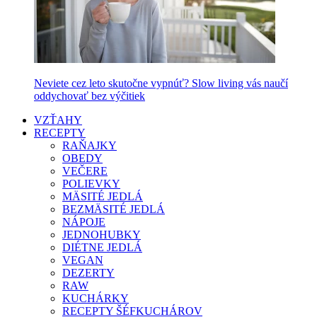
Neviete cez leto skutočne vypnúť? Slow living vás naučí
oddychovať bez výčitiek
VZŤAHY
RECEPTY
RAŇAJKY
OBEDY
VEČERE
POLIEVKY
MÄSITÉ JEDLÁ
BEZMÄSITÉ JEDLÁ
NÁPOJE
JEDNOHUBKY
DIÉTNE JEDLÁ
VEGAN
DEZERTY
RAW
KUCHÁRKY
RECEPTY ŠÉFKUCHÁROV