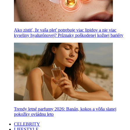
Ako zistiť, že vaša pleť potrebuje viac lipidov a nie viac
kyseliny hyalurónovej? Príznaky poškodenej kožnej bariéry
Trendy letné parfumy 2026: Banán, kokos a vôňa slanej
pokožky ovládnu leto
CELEBRITY
LIFESTYLE