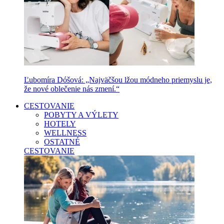
Ľubomíra Dóšová: „Najväčšou lžou módneho priemyslu je,
že nové oblečenie nás zmení.“
CESTOVANIE
POBYTY A VÝLETY
HOTELY
WELLNESS
OSTATNÉ
CESTOVANIE