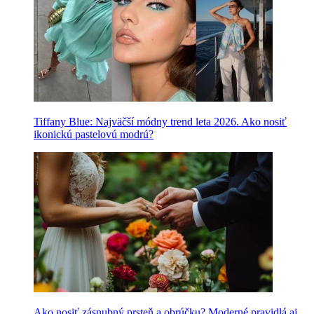
Tiffany Blue: Najväčší módny trend leta 2026. Ako nosiť
ikonickú pastelovú modrú?
Ako nosiť zásnubný prsteň a obrúčku? Moderné pravidlá aj