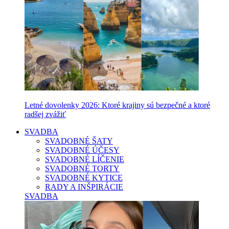
Letné dovolenky 2026: Ktoré krajiny sú bezpečné a ktoré
radšej zvážiť
SVADBA
SVADOBNÉ ŠATY
SVADOBNÉ ÚČESY
SVADOBNÉ LÍČENIE
SVADOBNÉ TORTY
SVADOBNÉ KYTICE
RADY A INŠPIRÁCIE
SVADBA