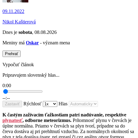
09.11.2022
Nikol Kaštierová
Dnes je
sobota
, 08.08.2026
Meniny má
Oskar
- význam mena
Prehrať
Vypočuť článok
Pripravujem slovenský hlas...
0:00
--:--
Rýchlosť
Hlas
Zastaviť
K častým zažívacím ťažkostiam patrí nadúvanie, respektíve
plynatosť
, odborne meteorizmus.
Prítomnosť plynu v črevách je
úplne normálna. Priamo v črevách sa plyn tvorí, prípadne sa do
čreva dostáva aj pri prehltnutí vzduchu. Za normálnych okolností sa
plyn z tela dostáva (napr. pri grganí či cez análny otvor formou