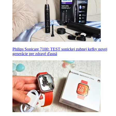
Philips Sonicare 7100: TEST sonickej zubnej kefky novej
generácie pre zdravé ďasná