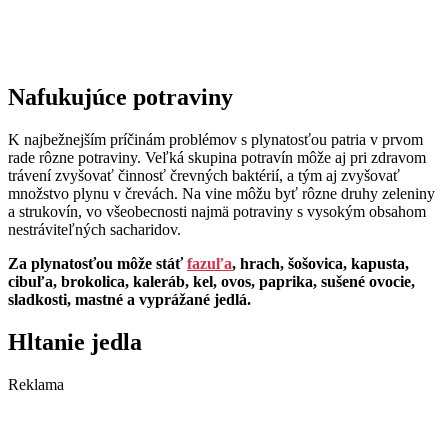
Nafukujúce potraviny
K najbežnejším príčinám problémov s plynatosťou patria v prvom
rade rôzne potraviny. Veľká skupina potravín môže aj pri zdravom
trávení zvyšovať činnosť črevných baktérií, a tým aj zvyšovať
množstvo plynu v črevách. Na vine môžu byť rôzne druhy zeleniny
a strukovín, vo všeobecnosti najmä potraviny s vysokým obsahom
nestráviteľných sacharidov.
Za plynatosťou môže stáť
fazuľa
, hrach, šošovica, kapusta,
cibuľa, brokolica, kaleráb, kel, ovos, paprika, sušené ovocie,
sladkosti, mastné a vyprážané jedlá.
Hltanie jedla
Reklama