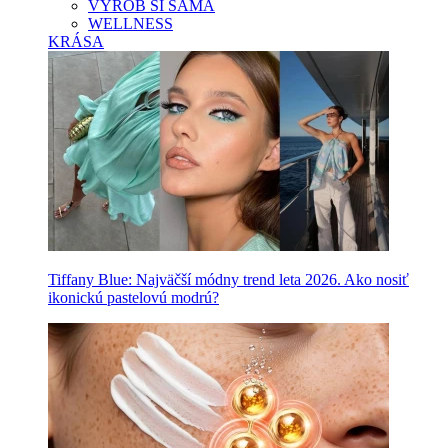
VYROB SI SAMA
WELLNESS
KRÁSA
Tiffany Blue: Najväčší módny trend leta 2026. Ako nosiť
ikonickú pastelovú modrú?