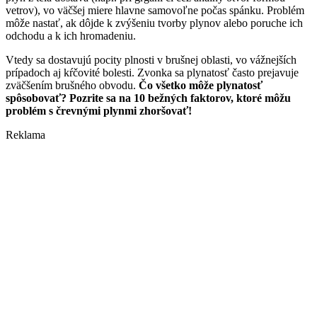
vetrov), vo väčšej miere hlavne samovoľne počas spánku. Problém
môže nastať, ak dôjde k zvýšeniu tvorby plynov alebo poruche ich
odchodu a k ich hromadeniu.
Vtedy sa dostavujú pocity plnosti v brušnej oblasti, vo vážnejších
prípadoch aj kŕčovité bolesti. Zvonka sa plynatosť často prejavuje
zväčšením brušného obvodu.
Čo všetko môže plynatosť
spôsobovať? Pozrite sa na 10 bežných faktorov, ktoré môžu
problém s črevnými plynmi zhoršovať!
Reklama