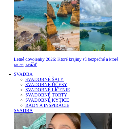
Letné dovolenky 2026: Ktoré krajiny sú bezpečné a ktoré
radšej zvážiť
SVADBA
SVADOBNÉ ŠATY
SVADOBNÉ ÚČESY
SVADOBNÉ LÍČENIE
SVADOBNÉ TORTY
SVADOBNÉ KYTICE
RADY A INŠPIRÁCIE
SVADBA