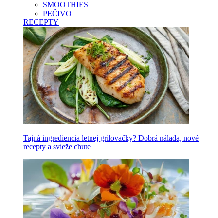
SMOOTHIES
PEČIVO
RECEPTY
Tajná ingrediencia letnej grilovačky? Dobrá nálada, nové
recepty a svieže chute