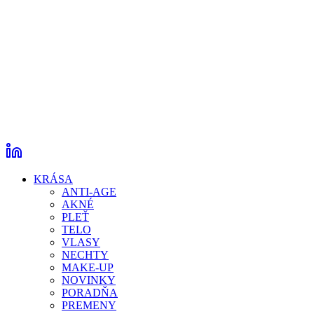
KRÁSA
ANTI-AGE
AKNÉ
PLEŤ
TELO
VLASY
NECHTY
MAKE-UP
NOVINKY
PORADŇA
PREMENY