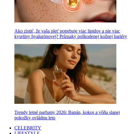
Ako zistiť, že vaša pleť potrebuje viac lipidov a nie viac
kyseliny hyalurónovej? Príznaky poškodenej kožnej bariéry
Trendy letné parfumy 2026: Banán, kokos a vôňa slanej
pokožky ovládnu leto
CELEBRITY
LIFESTYLE