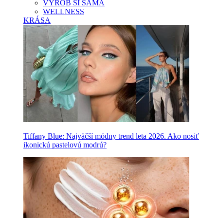
VYROB SI SAMA
WELLNESS
KRÁSA
Tiffany Blue: Najväčší módny trend leta 2026. Ako nosiť
ikonickú pastelovú modrú?