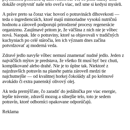
dokáže ovplyvniť naše telo oveľa viac, než sme si kedysi mysleli.
A práve preto sa čoraz viac hovorí o potravinách dlhovekosti —
teda o ingredienciách, ktoré majú mimoriadne vysokú nutričnú
hodnotu a zároveň podporujú prirodzené procesy regenerácie
organizmu. Zaujímavé pritom je, že väčšina z nich nie je vôbec
nová. Naopak. Ide o potraviny, ktoré sa objavovali v tradičných
kuchyniach po celé stáročia, len ich význam dnes začína
potvrdzovať aj moderná veda.
Zdravé jedlo navyše vôbec nemusí znamenať nudné jedlo. Jeden z
najväčších mýtov je predstava, že všetko fit musí byť bez chuti,
komplikované alebo drahé. Nie je to úplne tak. Niektoré z
najzdravších potravín na planéte patria zároveň medzi tie
najchutnejšie — od kvalitnej horkej čokolády až po krémové
avokádo či extra panenský olivový olej.
Ak teda premýšľate, čo zaradiť do jedálnička pre viac energie,
lepšie trávenie, zdravší mozog a silnejšie telo, toto je sedem
potravín, ktoré odborníci opakovane odporúčajú.
Reklama