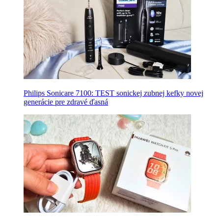
Philips Sonicare 7100: TEST sonickej zubnej kefky novej
generácie pre zdravé ďasná