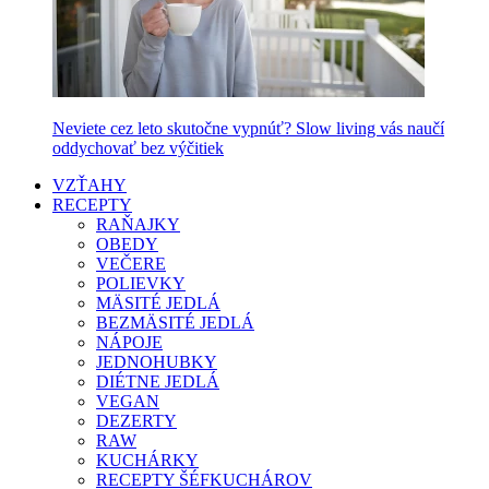
Neviete cez leto skutočne vypnúť? Slow living vás naučí
oddychovať bez výčitiek
VZŤAHY
RECEPTY
RAŇAJKY
OBEDY
VEČERE
POLIEVKY
MÄSITÉ JEDLÁ
BEZMÄSITÉ JEDLÁ
NÁPOJE
JEDNOHUBKY
DIÉTNE JEDLÁ
VEGAN
DEZERTY
RAW
KUCHÁRKY
RECEPTY ŠÉFKUCHÁROV