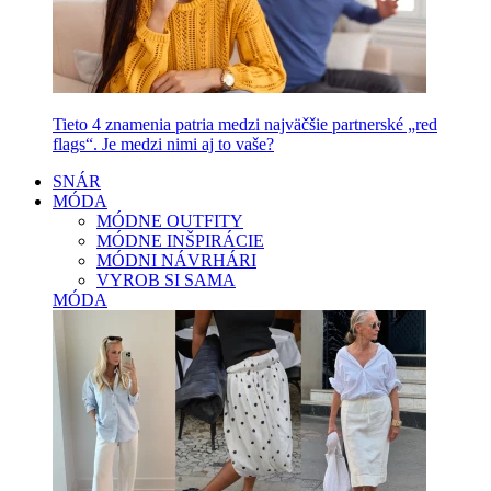
Tieto 4 znamenia patria medzi najväčšie partnerské „red
flags“. Je medzi nimi aj to vaše?
SNÁR
MÓDA
MÓDNE OUTFITY
MÓDNE INŠPIRÁCIE
MÓDNI NÁVRHÁRI
VYROB SI SAMA
MÓDA