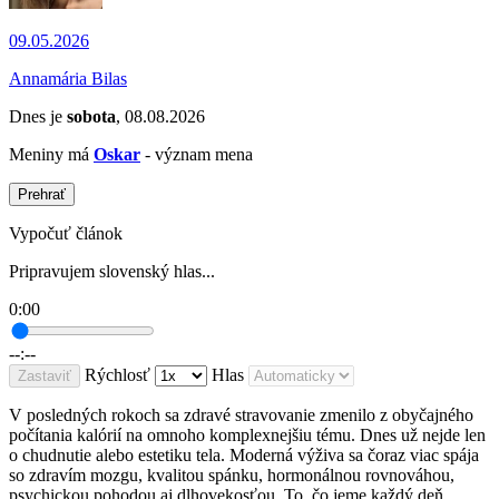
09.05.2026
Annamária Bilas
Dnes je
sobota
, 08.08.2026
Meniny má
Oskar
- význam mena
Prehrať
Vypočuť článok
Pripravujem slovenský hlas...
0:00
--:--
Rýchlosť
Hlas
Zastaviť
V posledných rokoch sa zdravé stravovanie zmenilo z obyčajného
počítania kalórií na omnoho komplexnejšiu tému. Dnes už nejde len
o chudnutie alebo estetiku tela. Moderná výživa sa čoraz viac spája
so zdravím mozgu, kvalitou spánku, hormonálnou rovnováhou,
psychickou pohodou aj dlhovekosťou. To, čo jeme každý deň,