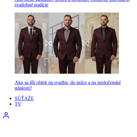
svadobné tradície
Ako sa líši oblek na svadbu, do práce a na spoločenské
udalosti?
SÚŤAŽE
TV