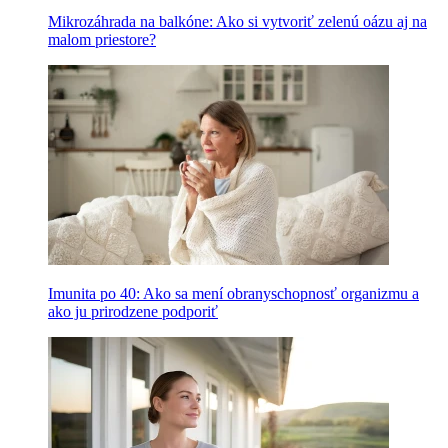
Mikrozáhrada na balkóne: Ako si vytvoriť zelenú oázu aj na
malom priestore?
Imunita po 40: Ako sa mení obranyschopnosť organizmu a
ako ju prirodzene podporiť