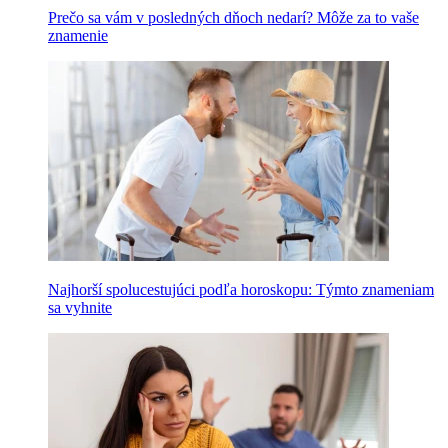
Prečo sa vám v posledných dňoch nedarí? Môže za to vaše
znamenie
Najhorší spolucestujúci podľa horoskopu: Týmto znameniam
sa vyhnite