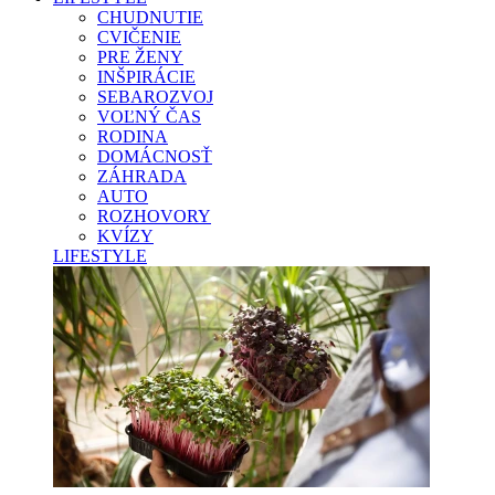
CHUDNUTIE
CVIČENIE
PRE ŽENY
INŠPIRÁCIE
SEBAROZVOJ
VOĽNÝ ČAS
RODINA
DOMÁCNOSŤ
ZÁHRADA
AUTO
ROZHOVORY
KVÍZY
LIFESTYLE