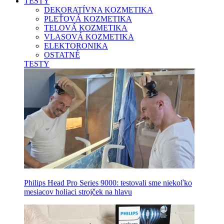
TESTY
DEKORATÍVNA KOZMETIKA
PLEŤOVÁ KOZMETIKA
TELOVÁ KOZMETIKA
VLASOVÁ KOZMETIKA
ELEKTORONIKA
OSTATNÉ
TESTY
Philips Head Pro Series 9000: testovali sme niekoľko
mesiacov holiaci strojček na hlavu