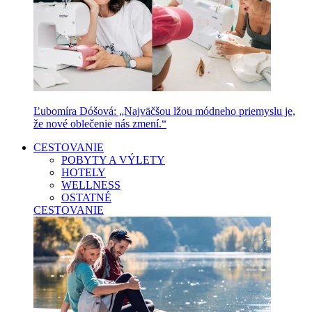
Ľubomíra Dóšová: „Najväčšou lžou módneho priemyslu je,
že nové oblečenie nás zmení.“
CESTOVANIE
POBYTY A VÝLETY
HOTELY
WELLNESS
OSTATNÉ
CESTOVANIE