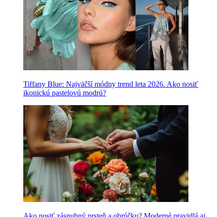
Tiffany Blue: Najväčší módny trend leta 2026. Ako nosiť
ikonickú pastelovú modrú?
Ako nosiť zásnubný prsteň a obrúčku? Moderné pravidlá aj