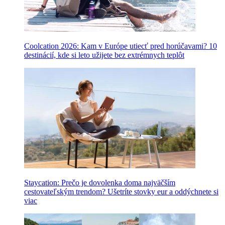
Coolcation 2026: Kam v Európe utiecť pred horúčavami? 10
destinácií, kde si leto užijete bez extrémnych teplôt
Staycation: Prečo je dovolenka doma najväčším
cestovateľským trendom? Ušetríte stovky eur a oddýchnete si
viac