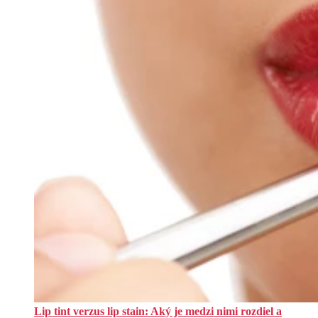
Lip tint verzus lip stain: Aký je medzi nimi rozdiel a