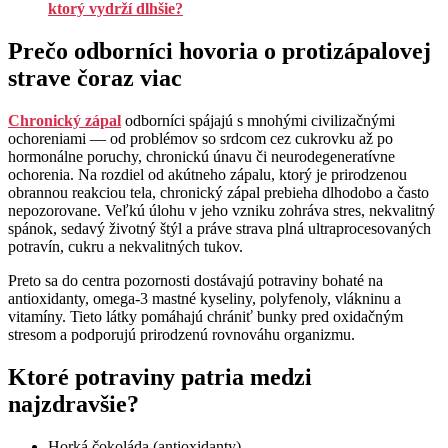
ktorý vydrží dlhšie?
Prečo odborníci hovoria o protizápalovej
strave čoraz viac
Chronický zápal
odborníci spájajú s mnohými civilizačnými
ochoreniami — od problémov so srdcom cez cukrovku až po
hormonálne poruchy, chronickú únavu či neurodegeneratívne
ochorenia. Na rozdiel od akútneho zápalu, ktorý je prirodzenou
obrannou reakciou tela, chronický zápal prebieha dlhodobo a často
nepozorovane. Veľkú úlohu v jeho vzniku zohráva stres, nekvalitný
spánok, sedavý životný štýl a práve strava plná ultraprocesovaných
potravín, cukru a nekvalitných tukov.
Preto sa do centra pozornosti dostávajú potraviny bohaté na
antioxidanty, omega-3 mastné kyseliny, polyfenoly, vlákninu a
vitamíny. Tieto látky pomáhajú chrániť bunky pred oxidačným
stresom a podporujú prirodzenú rovnováhu organizmu.
Ktoré potraviny patria medzi
najzdravšie?
Horká čokoláda (antioxidanty)