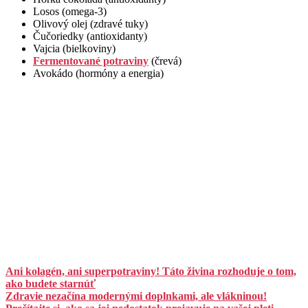
Losos (omega-3)
Olivový olej (zdravé tuky)
Čučoriedky (antioxidanty)
Vajcia (bielkoviny)
Fermentované potraviny
(črevá)
Avokádo (hormóny a energia)
Ani kolagén, ani superpotraviny! Táto živina rozhoduje o tom,
ako budete starnúť
Zdravie nezačína modernými doplnkami, ale vlákninou!