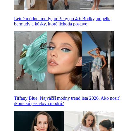
Letné módne trendy pre ženy po 40: Bodky, popelín,
bermudy a kúsky, ktoré lichotia postave
Tiffany Blue: Najväčší módny trend leta 2026. Ako nosiť
ikonickú pastelovú modrú?