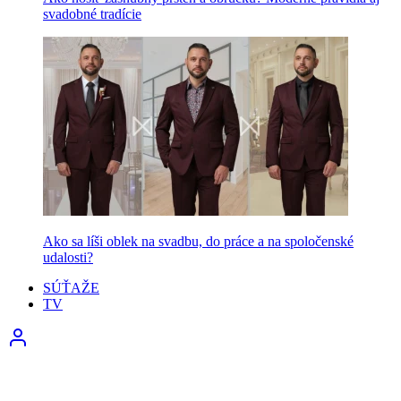
svadobné tradície
Ako sa líši oblek na svadbu, do práce a na spoločenské
udalosti?
SÚŤAŽE
TV