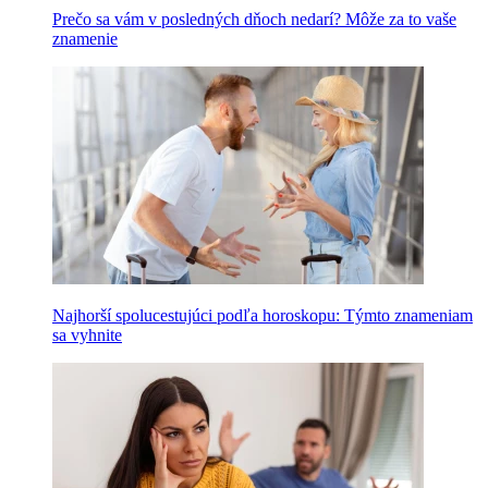
Prečo sa vám v posledných dňoch nedarí? Môže za to vaše
znamenie
Najhorší spolucestujúci podľa horoskopu: Týmto znameniam
sa vyhnite