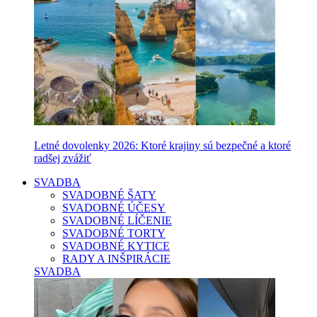
Letné dovolenky 2026: Ktoré krajiny sú bezpečné a ktoré
radšej zvážiť
SVADBA
SVADOBNÉ ŠATY
SVADOBNÉ ÚČESY
SVADOBNÉ LÍČENIE
SVADOBNÉ TORTY
SVADOBNÉ KYTICE
RADY A INŠPIRÁCIE
SVADBA