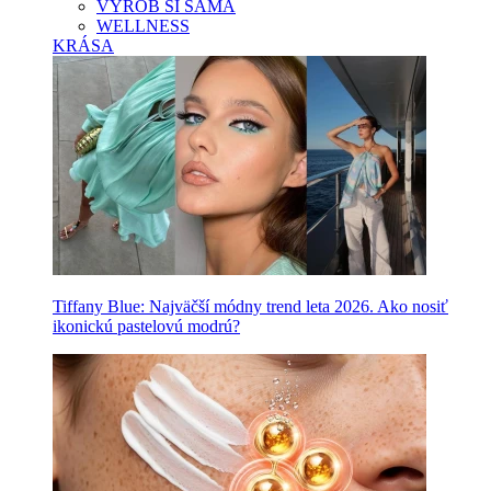
VYROB SI SAMA
WELLNESS
KRÁSA
Tiffany Blue: Najväčší módny trend leta 2026. Ako nosiť
ikonickú pastelovú modrú?