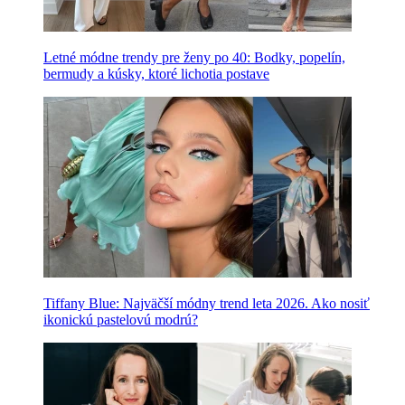
Letné módne trendy pre ženy po 40: Bodky, popelín,
bermudy a kúsky, ktoré lichotia postave
Tiffany Blue: Najväčší módny trend leta 2026. Ako nosiť
ikonickú pastelovú modrú?