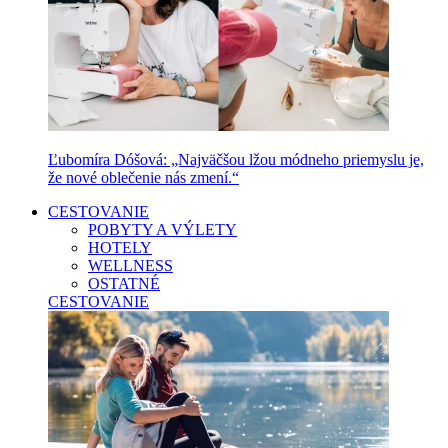
Ľubomíra Dóšová: „Najväčšou lžou módneho priemyslu je,
že nové oblečenie nás zmení.“
CESTOVANIE
POBYTY A VÝLETY
HOTELY
WELLNESS
OSTATNÉ
CESTOVANIE