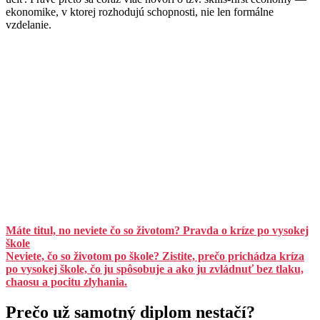
ekonomike, v ktorej rozhodujú schopnosti, nie len formálne
vzdelanie.
Máte titul, no neviete čo so životom? Pravda o kríze po vysokej
škole
Neviete, čo so životom po škole? Zistite, prečo prichádza kríza
po vysokej škole, čo ju spôsobuje a ako ju zvládnuť bez tlaku,
chaosu a pocitu zlyhania.
Prečo už samotný diplom nestačí?