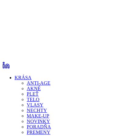
KRÁSA
ANTI-AGE
AKNÉ
PLEŤ
TELO
VLASY
NECHTY
MAKE-UP
NOVINKY
PORADŇA
PREMENY