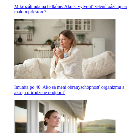
Mikrozáhrada na balkóne: Ako si vytvoriť zelenú oázu aj na
malom priestore?
Imunita po 40: Ako sa mení obranyschopnosť organizmu a
ako ju prirodzene podporiť