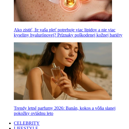
Ako zistiť, že vaša pleť potrebuje viac lipidov a nie viac
kyseliny hyalurónovej? Príznaky poškodenej kožnej bariéry
Trendy letné parfumy 2026: Banán, kokos a vôňa slanej
pokožky ovládnu leto
CELEBRITY
LIFESTYLE