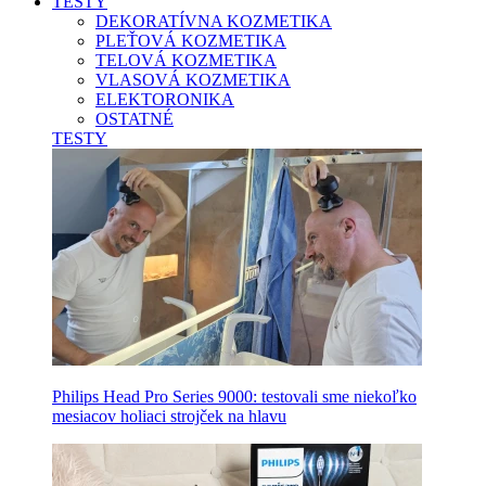
TESTY
DEKORATÍVNA KOZMETIKA
PLEŤOVÁ KOZMETIKA
TELOVÁ KOZMETIKA
VLASOVÁ KOZMETIKA
ELEKTORONIKA
OSTATNÉ
TESTY
Philips Head Pro Series 9000: testovali sme niekoľko
mesiacov holiaci strojček na hlavu