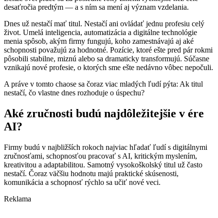
desaťročia predtým — a s ním sa mení aj význam vzdelania.
Dnes už nestačí mať titul. Nestačí ani ovládať jednu profesiu celý
život. Umelá inteligencia, automatizácia a digitálne technológie
menia spôsob, akým firmy fungujú, koho zamestnávajú aj aké
schopnosti považujú za hodnotné. Pozície, ktoré ešte pred pár rokmi
pôsobili stabilne, miznú alebo sa dramaticky transformujú. Súčasne
vznikajú nové profesie, o ktorých sme ešte nedávno vôbec nepočuli.
A práve v tomto chaose sa čoraz viac mladých ľudí pýta: Ak titul
nestačí, čo vlastne dnes rozhoduje o úspechu?
Aké zručnosti budú najdôležitejšie v ére
AI?
Firmy budú v najbližších rokoch najviac hľadať ľudí s digitálnymi
zručnosťami, schopnosťou pracovať s AI, kritickým myslením,
kreativitou a adaptabilitou. Samotný vysokoškolský titul už často
nestačí. Čoraz väčšiu hodnotu majú praktické skúsenosti,
komunikácia a schopnosť rýchlo sa učiť nové veci.
Reklama