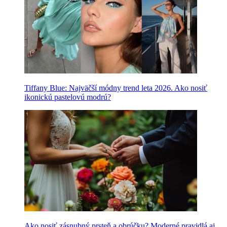
Tiffany Blue: Najväčší módny trend leta 2026. Ako nosiť
ikonickú pastelovú modrú?
Ako nosiť zásnubný prsteň a obrúčku? Moderné pravidlá aj