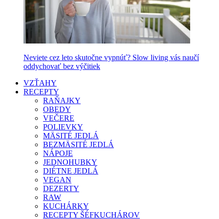
Neviete cez leto skutočne vypnúť? Slow living vás naučí
oddychovať bez výčitiek
VZŤAHY
RECEPTY
RAŇAJKY
OBEDY
VEČERE
POLIEVKY
MÄSITÉ JEDLÁ
BEZMÄSITÉ JEDLÁ
NÁPOJE
JEDNOHUBKY
DIÉTNE JEDLÁ
VEGAN
DEZERTY
RAW
KUCHÁRKY
RECEPTY ŠÉFKUCHÁROV