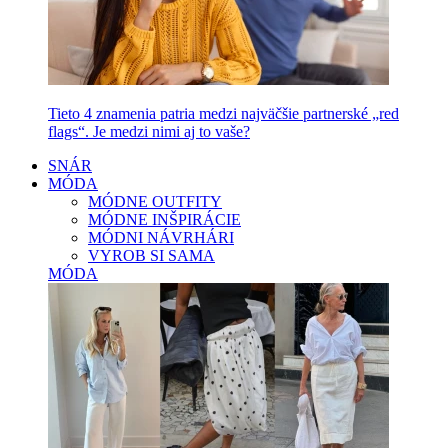
Tieto 4 znamenia patria medzi najväčšie partnerské „red
flags“. Je medzi nimi aj to vaše?
SNÁR
MÓDA
MÓDNE OUTFITY
MÓDNE INŠPIRÁCIE
MÓDNI NÁVRHÁRI
VYROB SI SAMA
MÓDA