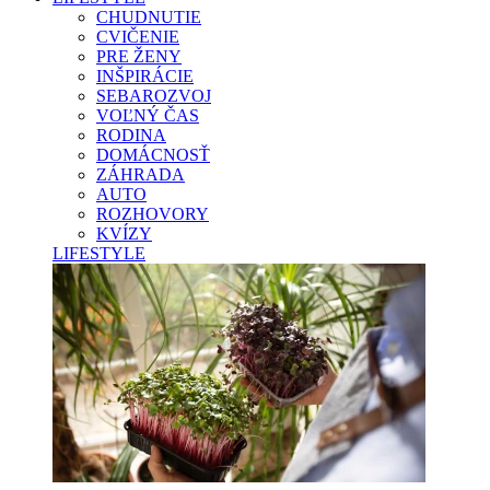
CHUDNUTIE
CVIČENIE
PRE ŽENY
INŠPIRÁCIE
SEBAROZVOJ
VOĽNÝ ČAS
RODINA
DOMÁCNOSŤ
ZÁHRADA
AUTO
ROZHOVORY
KVÍZY
LIFESTYLE