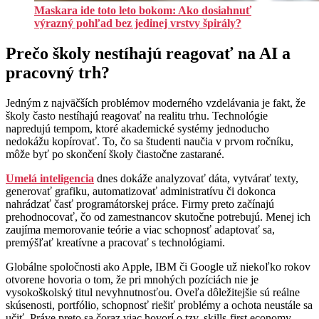
Maskara ide toto leto bokom: Ako dosiahnuť
výrazný pohľad bez jedinej vrstvy špirály?
Prečo školy nestíhajú reagovať na AI a
pracovný trh?
Jedným z najväčších problémov moderného vzdelávania je fakt, že
školy často nestíhajú reagovať na realitu trhu. Technológie
napredujú tempom, ktoré akademické systémy jednoducho
nedokážu kopírovať. To, čo sa študenti naučia v prvom ročníku,
môže byť po skončení školy čiastočne zastarané.
Umelá inteligencia
dnes dokáže analyzovať dáta, vytvárať texty,
generovať grafiku, automatizovať administratívu či dokonca
nahrádzať časť programátorskej práce. Firmy preto začínajú
prehodnocovať, čo od zamestnancov skutočne potrebujú. Menej ich
zaujíma memorovanie teórie a viac schopnosť adaptovať sa,
premýšľať kreatívne a pracovať s technológiami.
Globálne spoločnosti ako Apple, IBM či Google už niekoľko rokov
otvorene hovoria o tom, že pri mnohých pozíciách nie je
vysokoškolský titul nevyhnutnosťou. Oveľa dôležitejšie sú reálne
skúsenosti, portfólio, schopnosť riešiť problémy a ochota neustále sa
učiť. Práve preto sa čoraz viac hovorí o tzv. skills-first economy —