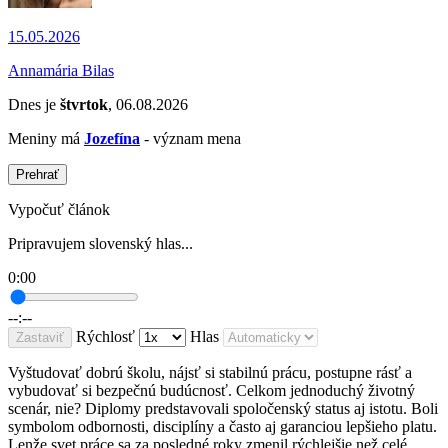
15.05.2026
Annamária Bilas
Dnes je
štvrtok
, 06.08.2026
Meniny má
Jozefína
- význam mena
Prehrať
Vypočuť článok
Pripravujem slovenský hlas...
0:00
--:--
Rýchlosť
Hlas
Zastaviť
Vyštudovať dobrú školu, nájsť si stabilnú prácu, postupne rásť a
vybudovať si bezpečnú budúcnosť. Celkom jednoduchý životný
scenár, nie? Diplomy predstavovali spoločenský status aj istotu. Boli
symbolom odbornosti, disciplíny a často aj garanciou lepšieho platu.
Lenže svet práce sa za posledné roky zmenil rýchlejšie než celé