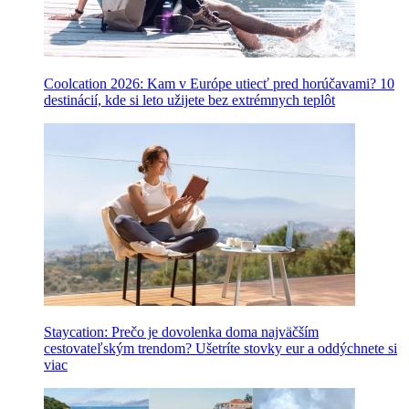
Coolcation 2026: Kam v Európe utiecť pred horúčavami? 10
destinácií, kde si leto užijete bez extrémnych teplôt
Staycation: Prečo je dovolenka doma najväčším
cestovateľským trendom? Ušetríte stovky eur a oddýchnete si
viac