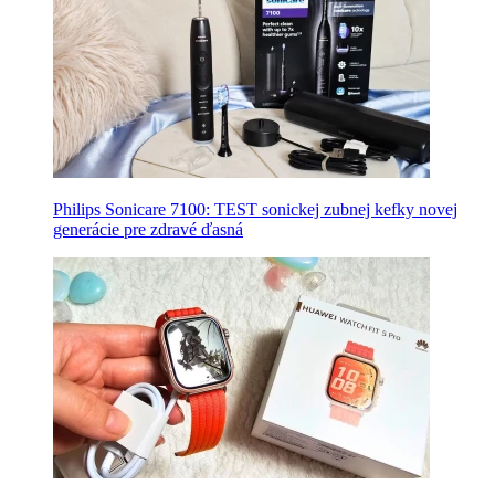
Philips Sonicare 7100: TEST sonickej zubnej kefky novej
generácie pre zdravé ďasná