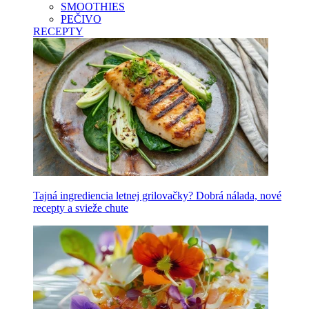
SMOOTHIES
PEČIVO
RECEPTY
Tajná ingrediencia letnej grilovačky? Dobrá nálada, nové
recepty a svieže chute