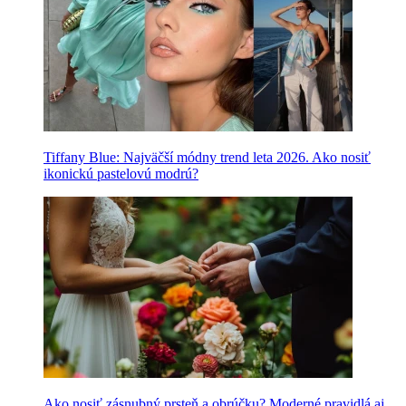
Tiffany Blue: Najväčší módny trend leta 2026. Ako nosiť
ikonickú pastelovú modrú?
Ako nosiť zásnubný prsteň a obrúčku? Moderné pravidlá aj