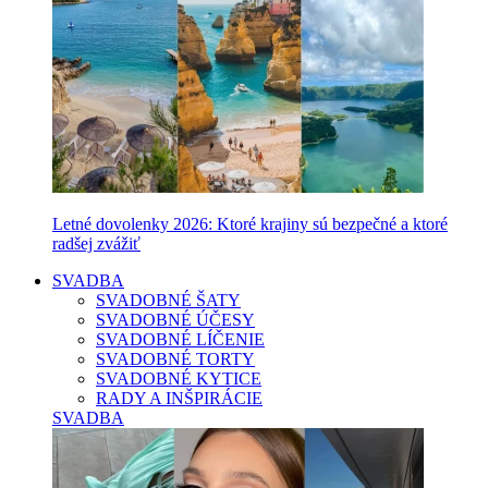
Letné dovolenky 2026: Ktoré krajiny sú bezpečné a ktoré
radšej zvážiť
SVADBA
SVADOBNÉ ŠATY
SVADOBNÉ ÚČESY
SVADOBNÉ LÍČENIE
SVADOBNÉ TORTY
SVADOBNÉ KYTICE
RADY A INŠPIRÁCIE
SVADBA