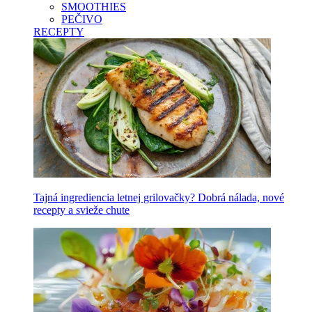
SMOOTHIES
PEČIVO
RECEPTY
Tajná ingrediencia letnej grilovačky? Dobrá nálada, nové
recepty a svieže chute