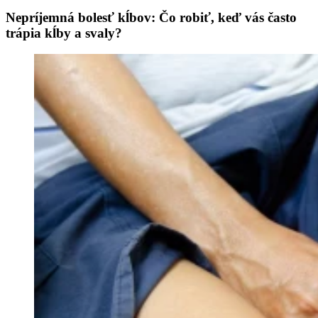
Nepríjemná bolesť kĺbov: Čo robiť, keď vás často
trápia kĺby a svaly?