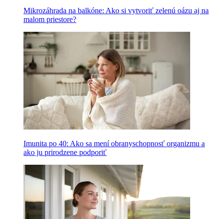
Mikrozáhrada na balkóne: Ako si vytvoriť zelenú oázu aj na
malom priestore?
Imunita po 40: Ako sa mení obranyschopnosť organizmu a
ako ju prirodzene podporiť