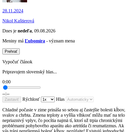
28.11.2024
Nikol Kaštierová
Dnes je
nedeľa
, 09.08.2026
Meniny má
Ľubomíra
- význam mena
Prehrať
Vypočuť článok
Pripravujem slovenský hlas...
0:00
--:--
Rýchlosť
Hlas
Zastaviť
Chladné počasie v zime prináša so sebou aj častejšie bolesti kĺbov,
svalov a chrbta. Zmena teploty a vyššia vlhkosť môžu mať na telo
nepriaznivý vplyv, čo pocítia najmä tí, ktorí už trpia chronickými
problémami pohybového aparátu ako artritída či reumatizmus. Ak
vás trápi nepríjemná bolesť kĺbov, nezúfajte! Existujú jednoduché