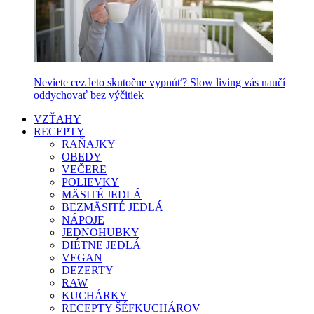
Neviete cez leto skutočne vypnúť? Slow living vás naučí
oddychovať bez výčitiek
VZŤAHY
RECEPTY
RAŇAJKY
OBEDY
VEČERE
POLIEVKY
MÄSITÉ JEDLÁ
BEZMÄSITÉ JEDLÁ
NÁPOJE
JEDNOHUBKY
DIÉTNE JEDLÁ
VEGAN
DEZERTY
RAW
KUCHÁRKY
RECEPTY ŠÉFKUCHÁROV