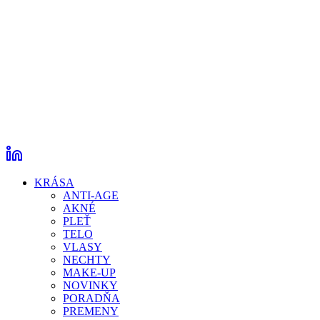
KRÁSA
ANTI-AGE
AKNÉ
PLEŤ
TELO
VLASY
NECHTY
MAKE-UP
NOVINKY
PORADŇA
PREMENY