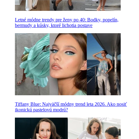
Letné módne trendy pre ženy po 40: Bodky, popelín,
bermudy a kúsky, ktoré lichotia postave
Tiffany Blue: Najväčší módny trend leta 2026. Ako nosiť
ikonickú pastelovú modrú?