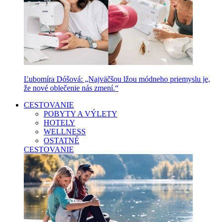
Ľubomíra Dóšová: „Najväčšou lžou módneho priemyslu je,
že nové oblečenie nás zmení.“
CESTOVANIE
POBYTY A VÝLETY
HOTELY
WELLNESS
OSTATNÉ
CESTOVANIE