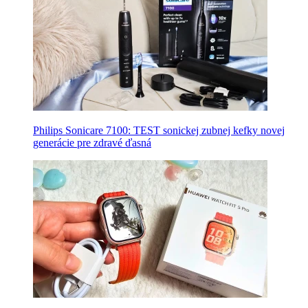
Philips Sonicare 7100: TEST sonickej zubnej kefky novej
generácie pre zdravé ďasná