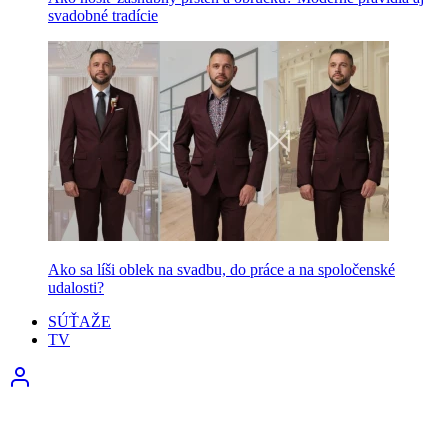
svadobné tradície
Ako sa líši oblek na svadbu, do práce a na spoločenské
udalosti?
SÚŤAŽE
TV