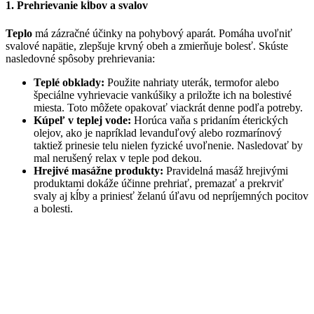
1. Prehrievanie kĺbov a svalov
Teplo
má zázračné účinky na pohybový aparát. Pomáha uvoľniť
svalové napätie, zlepšuje krvný obeh a zmierňuje bolesť. Skúste
nasledovné spôsoby prehrievania:
Teplé obklady:
Použite nahriaty uterák, termofor alebo
špeciálne vyhrievacie vankúšiky a priložte ich na bolestivé
miesta. Toto môžete opakovať viackrát denne podľa potreby.
Kúpeľ v teplej vode:
Horúca vaňa s pridaním éterických
olejov, ako je napríklad levanduľový alebo rozmarínový
taktiež prinesie telu nielen fyzické uvoľnenie. Nasledovať by
mal nerušený relax v teple pod dekou.
Hrejivé masážne produkty:
Pravidelná masáž hrejivými
produktami dokáže účinne prehriať, premazať a prekrviť
svaly aj kĺby a priniesť želanú úľavu od nepríjemných pocitov
a bolesti.