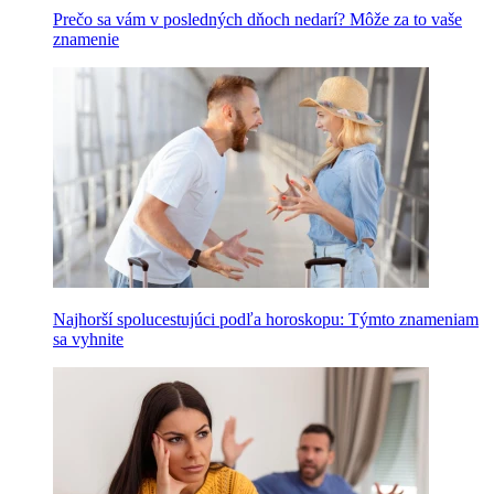
Prečo sa vám v posledných dňoch nedarí? Môže za to vaše
znamenie
Najhorší spolucestujúci podľa horoskopu: Týmto znameniam
sa vyhnite