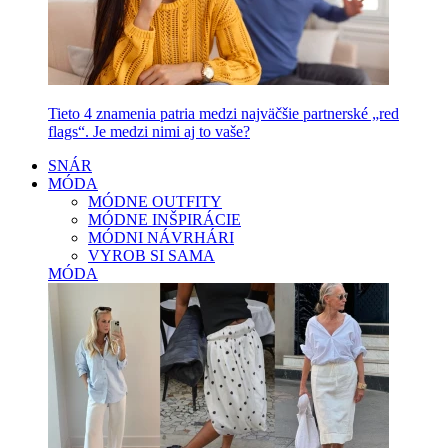
Tieto 4 znamenia patria medzi najväčšie partnerské „red
flags“. Je medzi nimi aj to vaše?
SNÁR
MÓDA
MÓDNE OUTFITY
MÓDNE INŠPIRÁCIE
MÓDNI NÁVRHÁRI
VYROB SI SAMA
MÓDA