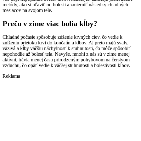
metódy, ako si uľaviť od bolesti a zmierniť následky chladných
mesiacov na svojom tele.
Prečo v zime viac bolia kĺby?
Chladné počasie spôsobuje zúženie krvných ciev, čo vedie k
zníženiu prietoku krvi do končatín a kĺbov. Aj preto majú svaly,
väzivá a kĺby väčšiu náchylnosť k stuhnutosti, čo môže spôsobiť
nepohodlie až bolesť tela. Navyše, mnohí z nás sú v zime menej
aktívni, trávia menej času prirodzeným pohybovom na čerstvom
vzduchu, čo opäť vedie k väčšej stuhnutosti a bolestivosti kĺbov.
Reklama