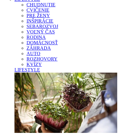
CHUDNUTIE
CVIČENIE
PRE ŽENY
INŠPIRÁCIE
SEBAROZVOJ
VOĽNÝ ČAS
RODINA
DOMÁCNOSŤ
ZÁHRADA
AUTO
ROZHOVORY
KVÍZY
LIFESTYLE