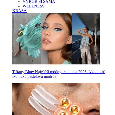
VYROB SI SAMA
WELLNESS
KRÁSA
Tiffany Blue: Najväčší módny trend leta 2026. Ako nosiť
ikonickú pastelovú modrú?