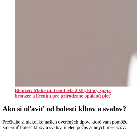
Blonzer: Make-up trend leta 2026, ktorý spája
bronzer a lícenku pre prirodzene opálenú pleť
Ako si uľaviť od bolesti kĺbov a svalov?
Prečítajte si niekoľko našich overených tipov, ktoré vám pomôžu
zmierniť bolesť kĺbov a svalov, nielen počas zimných mesiacov: