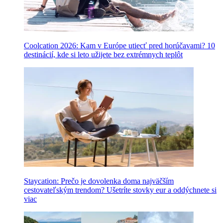
Coolcation 2026: Kam v Európe utiecť pred horúčavami? 10
destinácií, kde si leto užijete bez extrémnych teplôt
Staycation: Prečo je dovolenka doma najväčším
cestovateľským trendom? Ušetríte stovky eur a oddýchnete si
viac