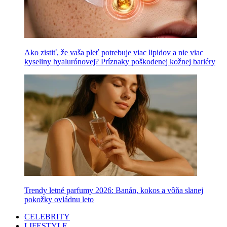
Ako zistiť, že vaša pleť potrebuje viac lipidov a nie viac
kyseliny hyalurónovej? Príznaky poškodenej kožnej bariéry
Trendy letné parfumy 2026: Banán, kokos a vôňa slanej
pokožky ovládnu leto
CELEBRITY
LIFESTYLE