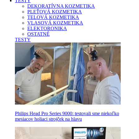
TESTY
DEKORATÍVNA KOZMETIKA
PLEŤOVÁ KOZMETIKA
TELOVÁ KOZMETIKA
VLASOVÁ KOZMETIKA
ELEKTORONIKA
OSTATNÉ
TESTY
Philips Head Pro Series 9000: testovali sme niekoľko
mesiacov holiaci strojček na hlavu