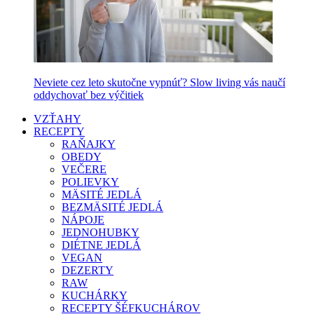
Neviete cez leto skutočne vypnúť? Slow living vás naučí
oddychovať bez výčitiek
VZŤAHY
RECEPTY
RAŇAJKY
OBEDY
VEČERE
POLIEVKY
MÄSITÉ JEDLÁ
BEZMÄSITÉ JEDLÁ
NÁPOJE
JEDNOHUBKY
DIÉTNE JEDLÁ
VEGAN
DEZERTY
RAW
KUCHÁRKY
RECEPTY ŠÉFKUCHÁROV