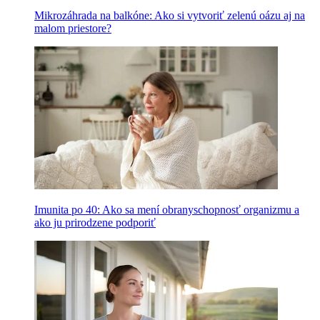
Mikrozáhrada na balkóne: Ako si vytvoriť zelenú oázu aj na
malom priestore?
Imunita po 40: Ako sa mení obranyschopnosť organizmu a
ako ju prirodzene podporiť