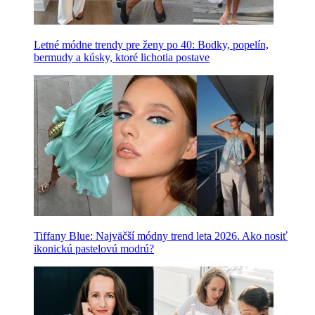
Letné módne trendy pre ženy po 40: Bodky, popelín,
bermudy a kúsky, ktoré lichotia postave
Tiffany Blue: Najväčší módny trend leta 2026. Ako nosiť
ikonickú pastelovú modrú?