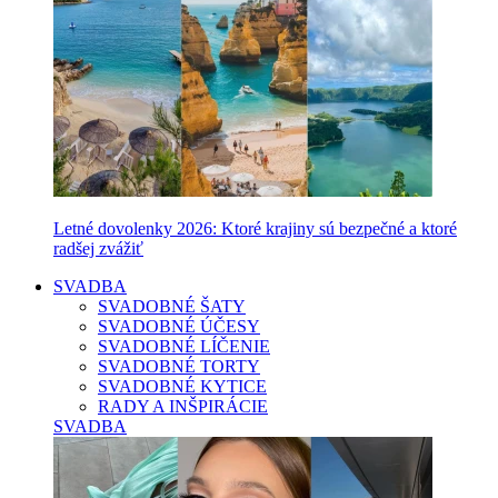
Letné dovolenky 2026: Ktoré krajiny sú bezpečné a ktoré
radšej zvážiť
SVADBA
SVADOBNÉ ŠATY
SVADOBNÉ ÚČESY
SVADOBNÉ LÍČENIE
SVADOBNÉ TORTY
SVADOBNÉ KYTICE
RADY A INŠPIRÁCIE
SVADBA