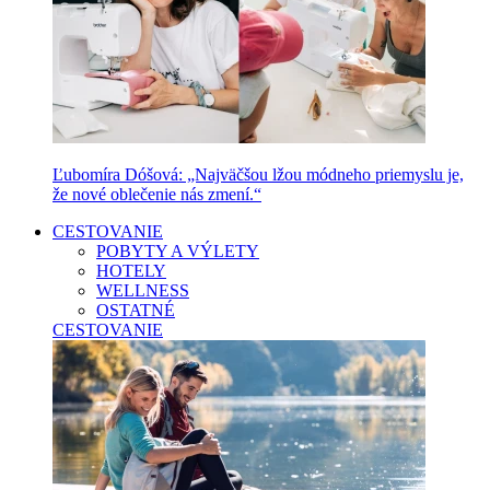
Ľubomíra Dóšová: „Najväčšou lžou módneho priemyslu je,
že nové oblečenie nás zmení.“
CESTOVANIE
POBYTY A VÝLETY
HOTELY
WELLNESS
OSTATNÉ
CESTOVANIE