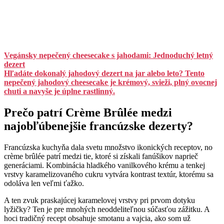
Vegánsky nepečený cheesecake s jahodami: Jednoduchý letný
dezert
Hľadáte dokonalý jahodový dezert na jar alebo leto? Tento
nepečený jahodový cheesecake je krémový, svieži, plný ovocnej
chuti a navyše je úplne rastlinný.
Prečo patrí Crème Brûlée medzi
najobľúbenejšie francúzske dezerty?
Francúzska kuchyňa dala svetu množstvo ikonických receptov, no
crème brûlée patrí medzi tie, ktoré si získali fanúšikov naprieč
generáciami. Kombinácia hladkého vanilkového krému a tenkej
vrstvy karamelizovaného cukru vytvára kontrast textúr, ktorému sa
odoláva len veľmi ťažko.
A ten zvuk praskajúcej karamelovej vrstvy pri prvom dotyku
lyžičky? Ten je pre mnohých neoddeliteľnou súčasťou zážitku. A
hoci tradičný recept obsahuje smotanu a vajcia, ako som už