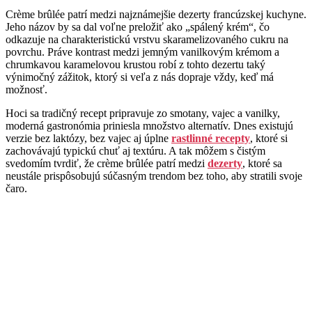
Crème brûlée patrí medzi najznámejšie dezerty francúzskej kuchyne.
Jeho názov by sa dal voľne preložiť ako „spálený krém“, čo
odkazuje na charakteristickú vrstvu skaramelizovaného cukru na
povrchu. Práve kontrast medzi jemným vanilkovým krémom a
chrumkavou karamelovou krustou robí z tohto dezertu taký
výnimočný zážitok, ktorý si veľa z nás dopraje vždy, keď má
možnosť.
Hoci sa tradičný recept pripravuje zo smotany, vajec a vanilky,
moderná gastronómia priniesla množstvo alternatív. Dnes existujú
verzie bez laktózy, bez vajec aj úplne
rastlinné recepty
, ktoré si
zachovávajú typickú chuť aj textúru. A tak môžem s čistým
svedomím tvrdiť, že crème brûlée patrí medzi
dezerty
, ktoré sa
neustále prispôsobujú súčasným trendom bez toho, aby stratili svoje
čaro.