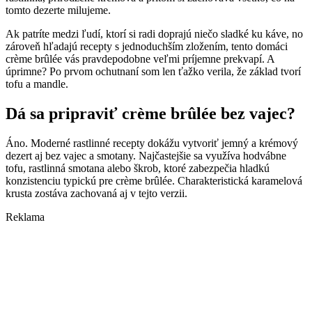
tomto dezerte milujeme.
Ak patríte medzi ľudí, ktorí si radi doprajú niečo sladké ku káve, no
zároveň hľadajú recepty s jednoduchším zložením, tento domáci
crème brûlée vás pravdepodobne veľmi príjemne prekvapí. A
úprimne? Po prvom ochutnaní som len ťažko verila, že základ tvorí
tofu a mandle.
Dá sa pripraviť crème brûlée bez vajec?
Áno. Moderné rastlinné recepty dokážu vytvoriť jemný a krémový
dezert aj bez vajec a smotany. Najčastejšie sa využíva hodvábne
tofu, rastlinná smotana alebo škrob, ktoré zabezpečia hladkú
konzistenciu typickú pre crème brûlée. Charakteristická karamelová
krusta zostáva zachovaná aj v tejto verzii.
Reklama