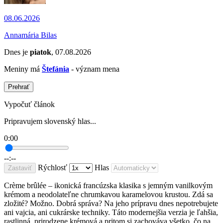
08.06.2026
Annamária Bilas
Dnes je
piatok
, 07.08.2026
Meniny má
Štefánia
- význam mena
Prehrať
Vypočuť článok
Pripravujem slovenský hlas...
0:00
--:--
Rýchlosť
Hlas
Zastaviť
Crème brûlée – ikonická francúzska klasika s jemným vanilkovým
krémom a neodolateľne chrumkavou karamelovou krustou. Zdá sa
zložité? Možno. Dobrá správa? Na jeho prípravu dnes nepotrebujete
ani vajcia, ani cukrárske techniky. Táto modernejšia verzia je ľahšia,
rastlinná, prirodzene krémová a pritom si zachováva všetko, čo na