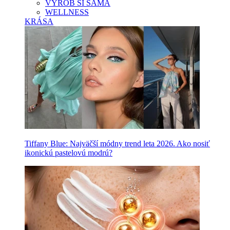
VYROB SI SAMA
WELLNESS
KRÁSA
Tiffany Blue: Najväčší módny trend leta 2026. Ako nosiť
ikonickú pastelovú modrú?