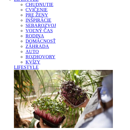
CHUDNUTIE
CVIČENIE
PRE ŽENY
INŠPIRÁCIE
SEBAROZVOJ
VOĽNÝ ČAS
RODINA
DOMÁCNOSŤ
ZÁHRADA
AUTO
ROZHOVORY
KVÍZY
LIFESTYLE