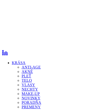
KRÁSA
ANTI-AGE
AKNÉ
PLEŤ
TELO
VLASY
NECHTY
MAKE-UP
NOVINKY
PORADŇA
PREMENY