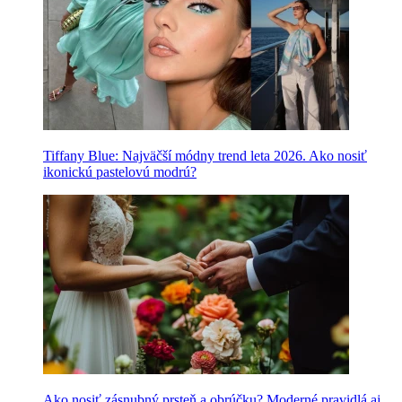
Tiffany Blue: Najväčší módny trend leta 2026. Ako nosiť
ikonickú pastelovú modrú?
Ako nosiť zásnubný prsteň a obrúčku? Moderné pravidlá aj