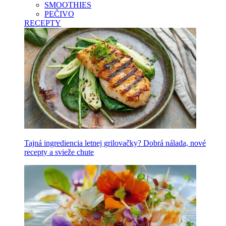
SMOOTHIES
PEČIVO
RECEPTY
Tajná ingrediencia letnej grilovačky? Dobrá nálada, nové
recepty a svieže chute