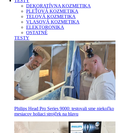
TESTY
DEKORATÍVNA KOZMETIKA
PLEŤOVÁ KOZMETIKA
TELOVÁ KOZMETIKA
VLASOVÁ KOZMETIKA
ELEKTORONIKA
OSTATNÉ
TESTY
Philips Head Pro Series 9000: testovali sme niekoľko
mesiacov holiaci strojček na hlavu