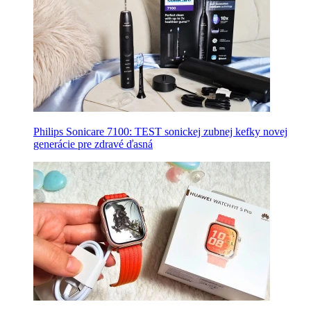
Philips Sonicare 7100: TEST sonickej zubnej kefky novej
generácie pre zdravé ďasná