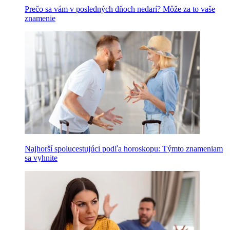
Prečo sa vám v posledných dňoch nedarí? Môže za to vaše
znamenie
Najhorší spolucestujúci podľa horoskopu: Týmto znameniam
sa vyhnite