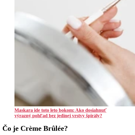
Maskara ide toto leto bokom: Ako dosiahnuť
výrazný pohľad bez jedinej vrstvy špirály?
Čo je Crème Brûlée?