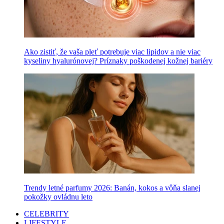
Ako zistiť, že vaša pleť potrebuje viac lipidov a nie viac
kyseliny hyalurónovej? Príznaky poškodenej kožnej bariéry
Trendy letné parfumy 2026: Banán, kokos a vôňa slanej
pokožky ovládnu leto
CELEBRITY
LIFESTYLE