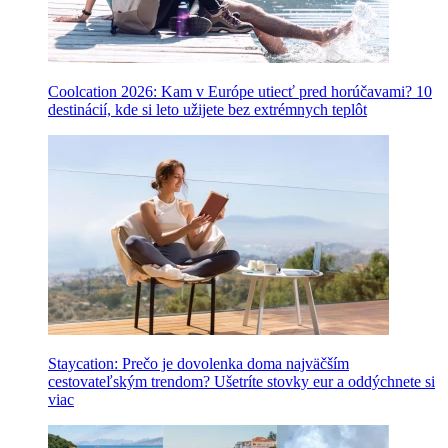
Coolcation 2026: Kam v Európe utiecť pred horúčavami? 10
destinácií, kde si leto užijete bez extrémnych teplôt
Staycation: Prečo je dovolenka doma najväčším
cestovateľským trendom? Ušetríte stovky eur a oddýchnete si
viac