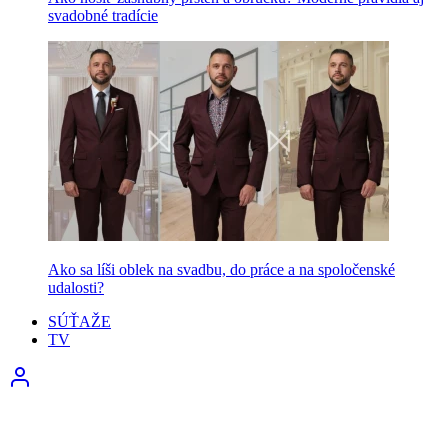
svadobné tradície
Ako sa líši oblek na svadbu, do práce a na spoločenské
udalosti?
SÚŤAŽE
TV