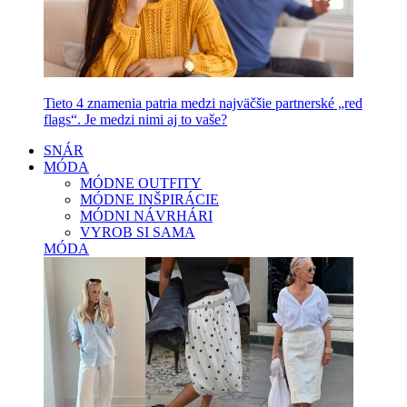
Tieto 4 znamenia patria medzi najväčšie partnerské „red
flags“. Je medzi nimi aj to vaše?
SNÁR
MÓDA
MÓDNE OUTFITY
MÓDNE INŠPIRÁCIE
MÓDNI NÁVRHÁRI
VYROB SI SAMA
MÓDA