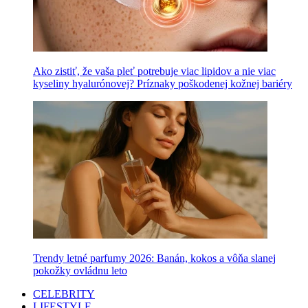
Ako zistiť, že vaša pleť potrebuje viac lipidov a nie viac
kyseliny hyalurónovej? Príznaky poškodenej kožnej bariéry
Trendy letné parfumy 2026: Banán, kokos a vôňa slanej
pokožky ovládnu leto
CELEBRITY
LIFESTYLE