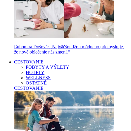
Ľubomíra Dóšová: „Najväčšou lžou módneho priemyslu je,
že nové oblečenie nás zmení.“
CESTOVANIE
POBYTY A VÝLETY
HOTELY
WELLNESS
OSTATNÉ
CESTOVANIE