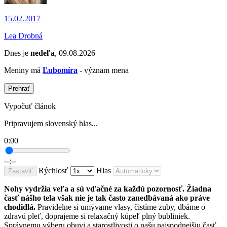
15.02.2017
Lea Drobná
Dnes je
nedeľa
, 09.08.2026
Meniny má
Ľubomíra
- význam mena
Prehrať
Vypočuť článok
Pripravujem slovenský hlas...
0:00
--:--
Rýchlosť
Hlas
Zastaviť
Nohy vydržia veľa a sú vďačné za každú pozornosť. Žiadna
časť nášho tela však nie je tak často zanedbávaná ako práve
chodidlá.
Pravidelne si umývame vlasy, čistíme zuby, dbáme o
zdravú pleť, doprajeme si relaxačný kúpeľ plný bubliniek.
Správnemu výberu obuvi a starostlivosti o našu najspodnejšiu časť