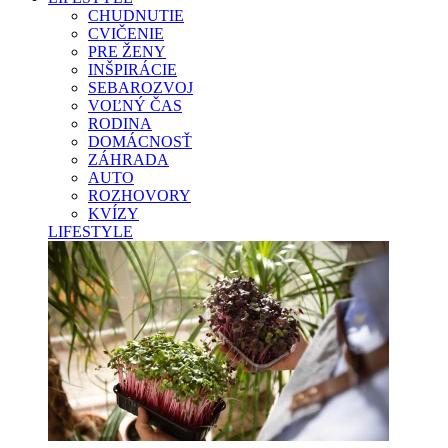
CHUDNUTIE
CVIČENIE
PRE ŽENY
INŠPIRÁCIE
SEBAROZVOJ
VOĽNÝ ČAS
RODINA
DOMÁCNOSŤ
ZÁHRADA
AUTO
ROZHOVORY
KVÍZY
LIFESTYLE