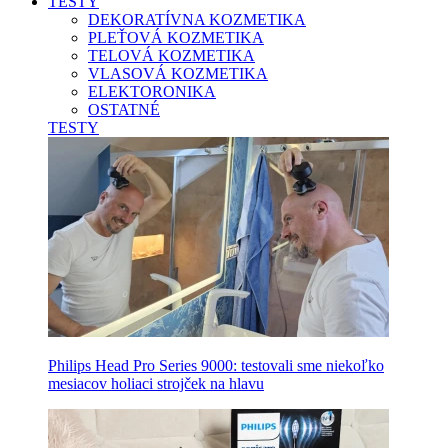
TESTY
DEKORATÍVNA KOZMETIKA
PLEŤOVÁ KOZMETIKA
TELOVÁ KOZMETIKA
VLASOVÁ KOZMETIKA
ELEKTORONIKA
OSTATNÉ
TESTY
Philips Head Pro Series 9000: testovali sme niekoľko
mesiacov holiaci strojček na hlavu