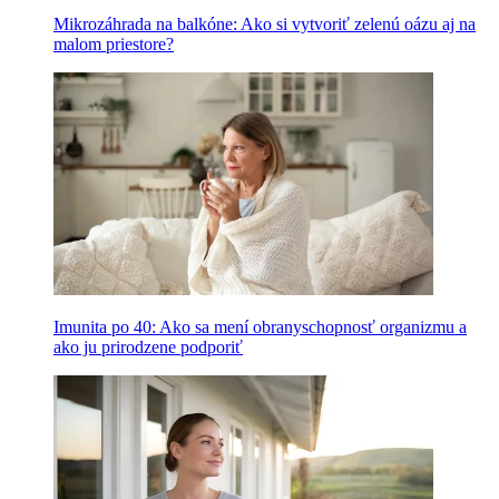
Mikrozáhrada na balkóne: Ako si vytvoriť zelenú oázu aj na
malom priestore?
Imunita po 40: Ako sa mení obranyschopnosť organizmu a
ako ju prirodzene podporiť