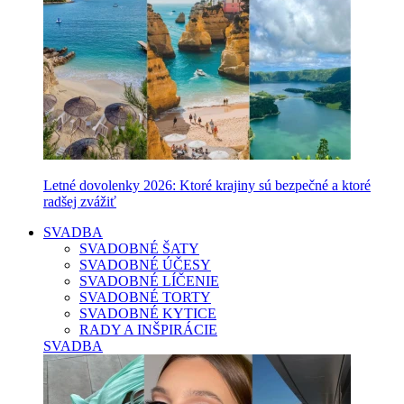
Letné dovolenky 2026: Ktoré krajiny sú bezpečné a ktoré
radšej zvážiť
SVADBA
SVADOBNÉ ŠATY
SVADOBNÉ ÚČESY
SVADOBNÉ LÍČENIE
SVADOBNÉ TORTY
SVADOBNÉ KYTICE
RADY A INŠPIRÁCIE
SVADBA