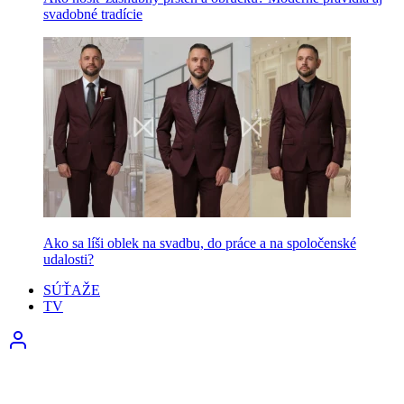
svadobné tradície
Ako sa líši oblek na svadbu, do práce a na spoločenské
udalosti?
SÚŤAŽE
TV