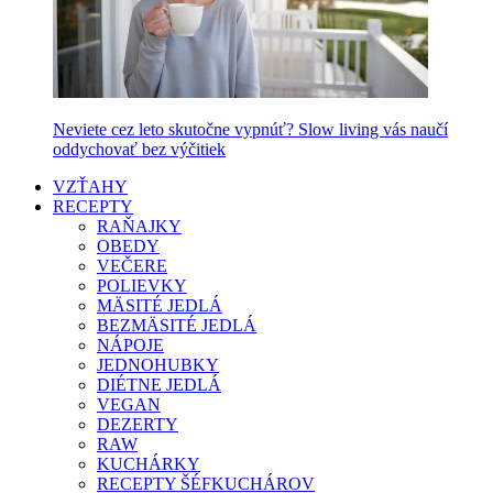
Neviete cez leto skutočne vypnúť? Slow living vás naučí
oddychovať bez výčitiek
VZŤAHY
RECEPTY
RAŇAJKY
OBEDY
VEČERE
POLIEVKY
MÄSITÉ JEDLÁ
BEZMÄSITÉ JEDLÁ
NÁPOJE
JEDNOHUBKY
DIÉTNE JEDLÁ
VEGAN
DEZERTY
RAW
KUCHÁRKY
RECEPTY ŠÉFKUCHÁROV