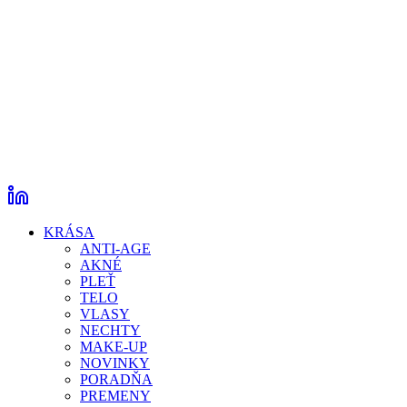
KRÁSA
ANTI-AGE
AKNÉ
PLEŤ
TELO
VLASY
NECHTY
MAKE-UP
NOVINKY
PORADŇA
PREMENY