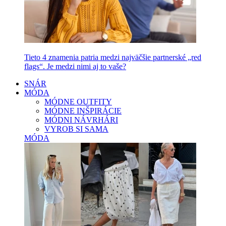
Tieto 4 znamenia patria medzi najväčšie partnerské „red
flags“. Je medzi nimi aj to vaše?
SNÁR
MÓDA
MÓDNE OUTFITY
MÓDNE INŠPIRÁCIE
MÓDNI NÁVRHÁRI
VYROB SI SAMA
MÓDA