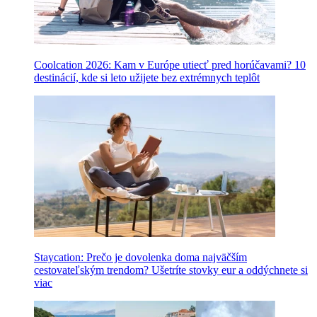
Coolcation 2026: Kam v Európe utiecť pred horúčavami? 10
destinácií, kde si leto užijete bez extrémnych teplôt
Staycation: Prečo je dovolenka doma najväčším
cestovateľským trendom? Ušetríte stovky eur a oddýchnete si
viac