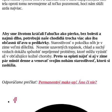
tela oproti tomu nevenujeme až toľko pozornosti, hoci nám slúži
azda najviac.
Aby sme životom kráčali ľahučko ako pierko, bez bolesti a
najmä dlho, potrebujú naše chodidlá trocha viac ako iba
občasnú úľavu u pedikérky
. Starostlivosť o pokožku nôh je v
zime veľmi dôležitá. Nosenie uzavretých topánok, chlad a suchý
vzduch dokážu spôsobiť nepríjemné problémy, ktoré môžu vyústiť
až v obťažujúce kožné choroby.
Preto sa oplatí nájsť si aj v zime
pár minút denne a venovať svojim nohám starostlivosť, ktorú si
zaslúžia.
Odporúčame prečítať:
Permanentný make-up! Áno či nie?