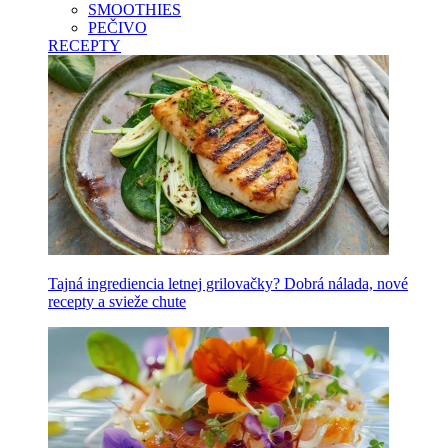
SMOOTHIES
PEČIVO
RECEPTY
Tajná ingrediencia letnej grilovačky? Dobrá nálada, nové
recepty a svieže chute