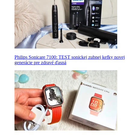
Philips Sonicare 7100: TEST sonickej zubnej kefky novej
generácie pre zdravé ďasná