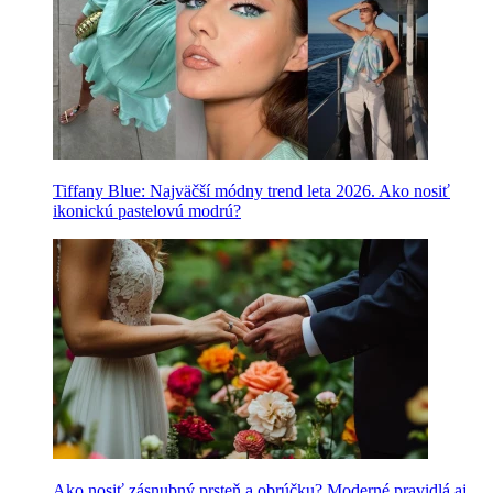
Tiffany Blue: Najväčší módny trend leta 2026. Ako nosiť
ikonickú pastelovú modrú?
Ako nosiť zásnubný prsteň a obrúčku? Moderné pravidlá aj