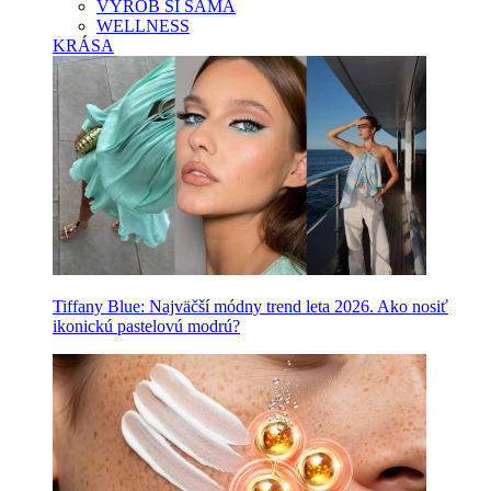
VYROB SI SAMA
WELLNESS
KRÁSA
Tiffany Blue: Najväčší módny trend leta 2026. Ako nosiť
ikonickú pastelovú modrú?