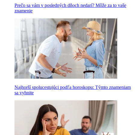
Prečo sa vám v posledných dňoch nedarí? Môže za to vaše
znamenie
Najhorší spolucestujúci podľa horoskopu: Týmto znameniam
sa vyhnite