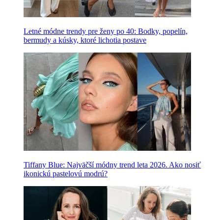
Letné módne trendy pre ženy po 40: Bodky, popelín,
bermudy a kúsky, ktoré lichotia postave
Tiffany Blue: Najväčší módny trend leta 2026. Ako nosiť
ikonickú pastelovú modrú?