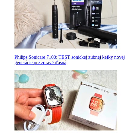
Philips Sonicare 7100: TEST sonickej zubnej kefky novej
generácie pre zdravé ďasná