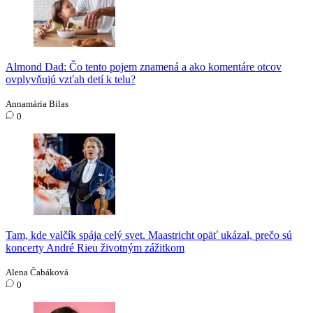
Almond Dad: Čo tento pojem znamená a ako komentáre otcov
ovplyvňujú vzťah detí k telu?
Annamária Bilas
0
Tam, kde valčík spája celý svet. Maastricht opäť ukázal, prečo sú
koncerty André Rieu životným zážitkom
Alena Čabáková
0