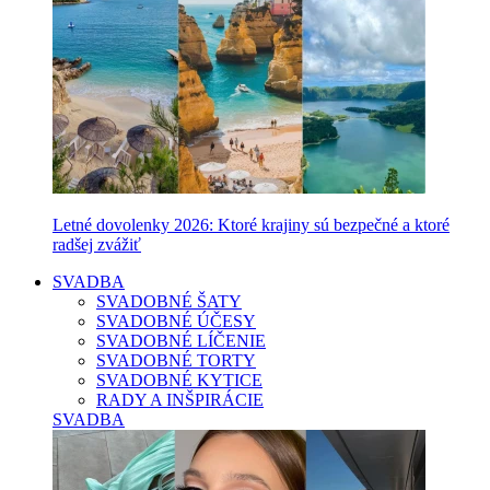
Letné dovolenky 2026: Ktoré krajiny sú bezpečné a ktoré
radšej zvážiť
SVADBA
SVADOBNÉ ŠATY
SVADOBNÉ ÚČESY
SVADOBNÉ LÍČENIE
SVADOBNÉ TORTY
SVADOBNÉ KYTICE
RADY A INŠPIRÁCIE
SVADBA