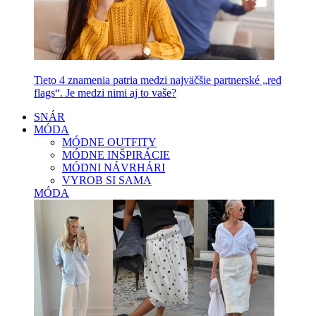
Tieto 4 znamenia patria medzi najväčšie partnerské „red
flags“. Je medzi nimi aj to vaše?
SNÁR
MÓDA
MÓDNE OUTFITY
MÓDNE INŠPIRÁCIE
MÓDNI NÁVRHÁRI
VYROB SI SAMA
MÓDA