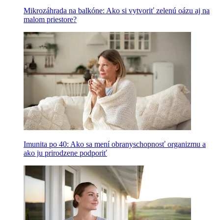
Mikrozáhrada na balkóne: Ako si vytvoriť zelenú oázu aj na
malom priestore?
Imunita po 40: Ako sa mení obranyschopnosť organizmu a
ako ju prirodzene podporiť