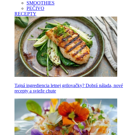
SMOOTHIES
PEČIVO
RECEPTY
Tajná ingrediencia letnej grilovačky? Dobrá nálada, nové
recepty a svieže chute