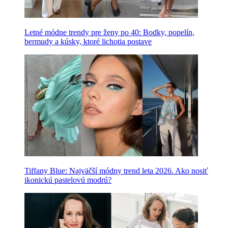
Letné módne trendy pre ženy po 40: Bodky, popelín,
bermudy a kúsky, ktoré lichotia postave
Tiffany Blue: Najväčší módny trend leta 2026. Ako nosiť
ikonickú pastelovú modrú?