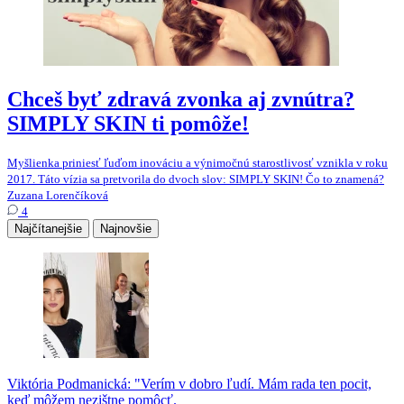
Chceš byť zdravá zvonka aj zvnútra?
SIMPLY SKIN ti pomôže!
Myšlienka priniesť ľuďom inováciu a výnimočnú starostlivosť vznikla v roku
2017. Táto vízia sa pretvorila do dvoch slov: SIMPLY SKIN! Čo to znamená?
Zuzana Lorenčíková
4
Najčítanejšie
Najnovšie
Viktória Podmanická: "Verím v dobro ľudí. Mám rada ten pocit,
keď môžem nezištne pomôcť.