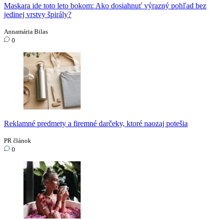
Maskara ide toto leto bokom: Ako dosiahnuť výrazný pohľad bez
jedinej vrstvy špirály?
Annamária Bilas
0
Reklamné predmety a firemné darčeky, ktoré naozaj potešia
PR článok
0