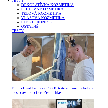
TESTY
DEKORATÍVNA KOZMETIKA
PLEŤOVÁ KOZMETIKA
TELOVÁ KOZMETIKA
VLASOVÁ KOZMETIKA
ELEKTORONIKA
OSTATNÉ
TESTY
Philips Head Pro Series 9000: testovali sme niekoľko
mesiacov holiaci strojček na hlavu