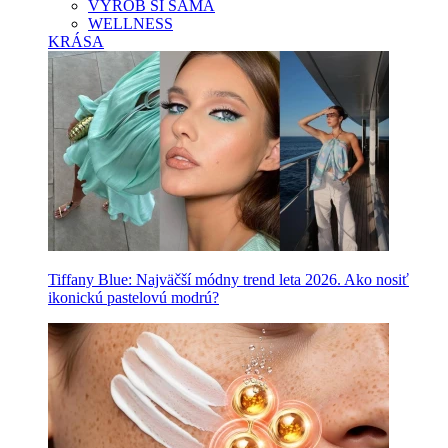
VYROB SI SAMA
WELLNESS
KRÁSA
Tiffany Blue: Najväčší módny trend leta 2026. Ako nosiť
ikonickú pastelovú modrú?