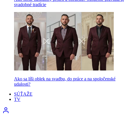
svadobné tradície
Ako sa líši oblek na svadbu, do práce a na spoločenské
udalosti?
SÚŤAŽE
TV