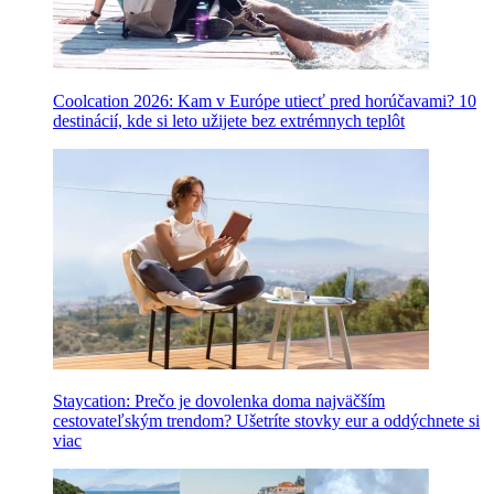
Coolcation 2026: Kam v Európe utiecť pred horúčavami? 10
destinácií, kde si leto užijete bez extrémnych teplôt
Staycation: Prečo je dovolenka doma najväčším
cestovateľským trendom? Ušetríte stovky eur a oddýchnete si
viac