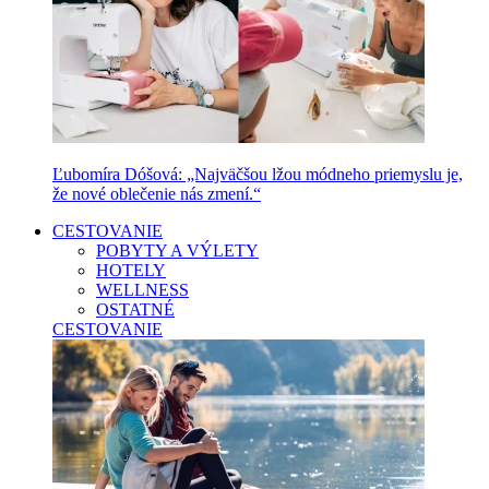
Ľubomíra Dóšová: „Najväčšou lžou módneho priemyslu je,
že nové oblečenie nás zmení.“
CESTOVANIE
POBYTY A VÝLETY
HOTELY
WELLNESS
OSTATNÉ
CESTOVANIE