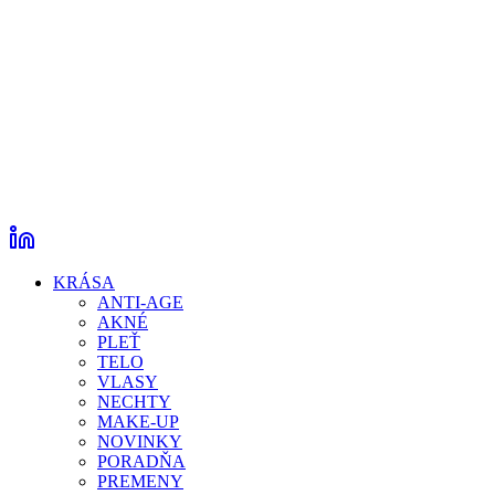
KRÁSA
ANTI-AGE
AKNÉ
PLEŤ
TELO
VLASY
NECHTY
MAKE-UP
NOVINKY
PORADŇA
PREMENY