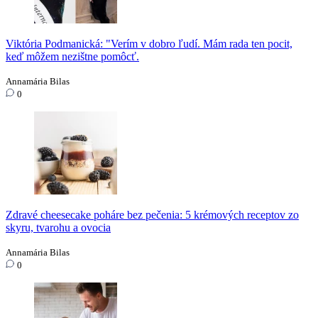
Viktória Podmanická: "Verím v dobro ľudí. Mám rada ten pocit,
keď môžem nezištne pomôcť.
Annamária Bilas
0
Zdravé cheesecake poháre bez pečenia: 5 krémových receptov zo
skyru, tvarohu a ovocia
Annamária Bilas
0