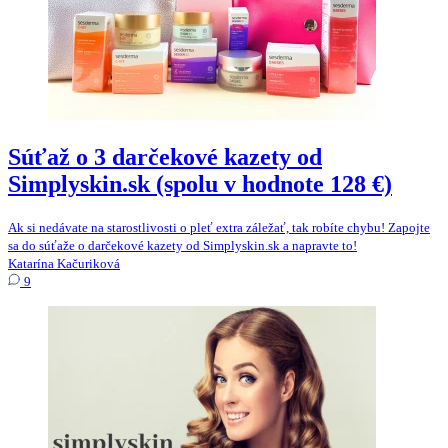
Súťaž o 3 darčekové kazety od
Simplyskin.sk (spolu v hodnote 128 €)
Ak si nedávate na starostlivosti o pleť extra záležať, tak robíte chybu! Zapojte
sa do súťaže o darčekové kazety od Simplyskin.sk a napravte to!
Katarína Kačuriková
9