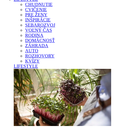
CHUDNUTIE
CVIČENIE
PRE ŽENY
INŠPIRÁCIE
SEBAROZVOJ
VOĽNÝ ČAS
RODINA
DOMÁCNOSŤ
ZÁHRADA
AUTO
ROZHOVORY
KVÍZY
LIFESTYLE