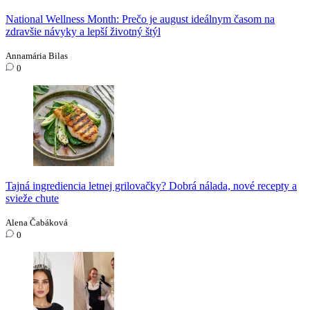
National Wellness Month: Prečo je august ideálnym časom na
zdravšie návyky a lepší životný štýl
Annamária Bilas
0
Tajná ingrediencia letnej grilovačky? Dobrá nálada, nové recepty a
svieže chute
Alena Čabáková
0