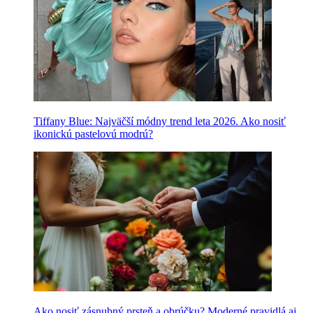
Tiffany Blue: Najväčší módny trend leta 2026. Ako nosiť
ikonickú pastelovú modrú?
Ako nosiť zásnubný prsteň a obrúčku? Moderné pravidlá aj