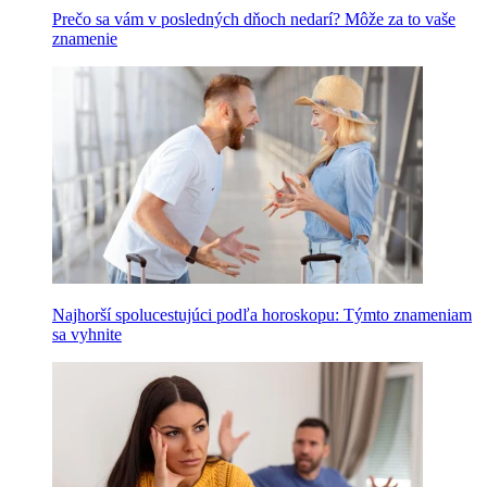
Prečo sa vám v posledných dňoch nedarí? Môže za to vaše
znamenie
Najhorší spolucestujúci podľa horoskopu: Týmto znameniam
sa vyhnite