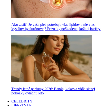
Ako zistiť, že vaša pleť potrebuje viac lipidov a nie viac
kyseliny hyalurónovej? Príznaky poškodenej kožnej bariéry
Trendy letné parfumy 2026: Banán, kokos a vôňa slanej
pokožky ovládnu leto
CELEBRITY
LIFESTYLE