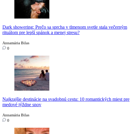
Dark showering: Prečo sa sprcha v tlmenom svetle stala večerným
rituálom pre lepší spánok a menej stresu?
Annamária Bilas
0
Najkrajšie destinácie na svadobnú cestu: 10 romantických miest pre
medové týždne snov
Annamária Bilas
0