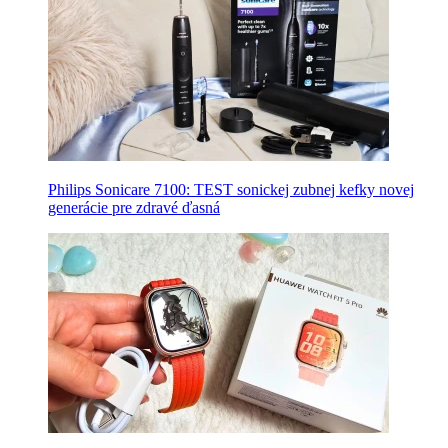
Philips Sonicare 7100: TEST sonickej zubnej kefky novej
generácie pre zdravé ďasná