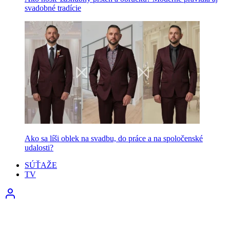
svadobné tradície
Ako sa líši oblek na svadbu, do práce a na spoločenské
udalosti?
SÚŤAŽE
TV