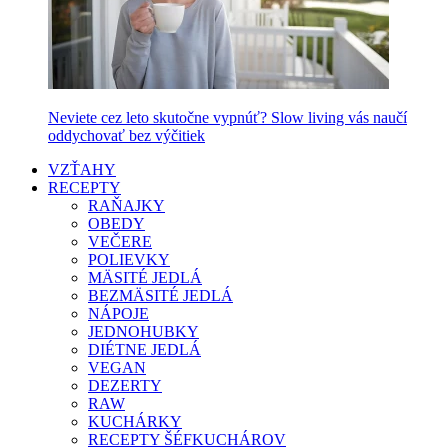
Neviete cez leto skutočne vypnúť? Slow living vás naučí
oddychovať bez výčitiek
VZŤAHY
RECEPTY
RAŇAJKY
OBEDY
VEČERE
POLIEVKY
MÄSITÉ JEDLÁ
BEZMÄSITÉ JEDLÁ
NÁPOJE
JEDNOHUBKY
DIÉTNE JEDLÁ
VEGAN
DEZERTY
RAW
KUCHÁRKY
RECEPTY ŠÉFKUCHÁROV