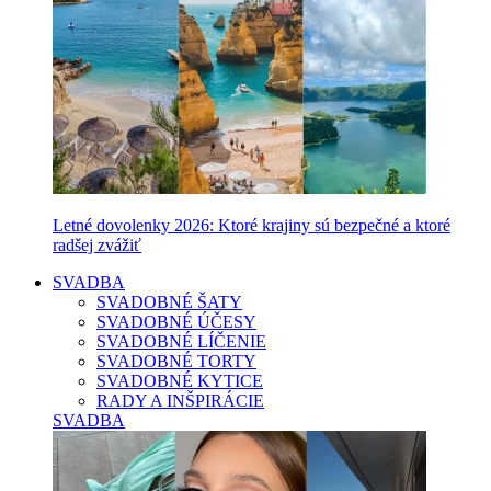
Letné dovolenky 2026: Ktoré krajiny sú bezpečné a ktoré
radšej zvážiť
SVADBA
SVADOBNÉ ŠATY
SVADOBNÉ ÚČESY
SVADOBNÉ LÍČENIE
SVADOBNÉ TORTY
SVADOBNÉ KYTICE
RADY A INŠPIRÁCIE
SVADBA