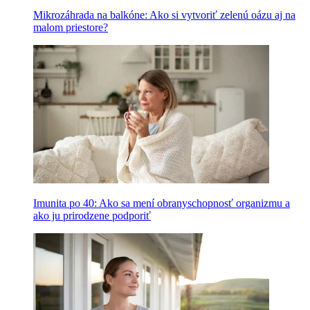
Mikrozáhrada na balkóne: Ako si vytvoriť zelenú oázu aj na
malom priestore?
Imunita po 40: Ako sa mení obranyschopnosť organizmu a
ako ju prirodzene podporiť