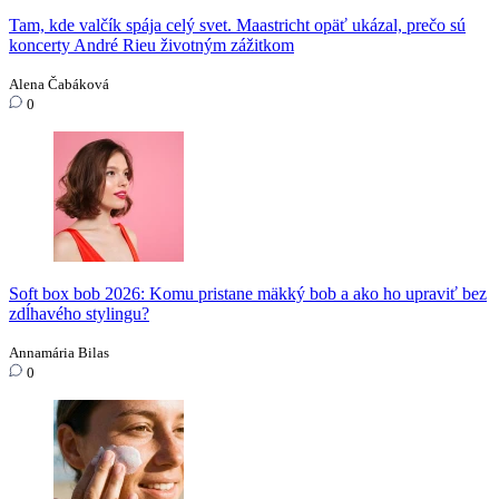
Tam, kde valčík spája celý svet. Maastricht opäť ukázal, prečo sú
koncerty André Rieu životným zážitkom
Alena Čabáková
0
Soft box bob 2026: Komu pristane mäkký bob a ako ho upraviť bez
zdĺhavého stylingu?
Annamária Bilas
0