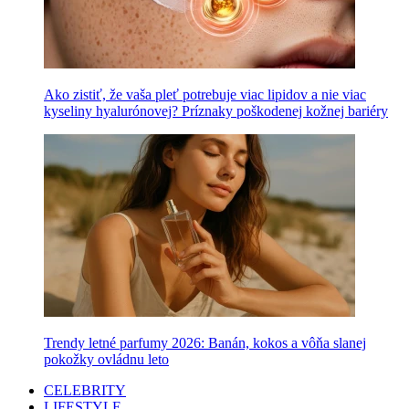
Ako zistiť, že vaša pleť potrebuje viac lipidov a nie viac
kyseliny hyalurónovej? Príznaky poškodenej kožnej bariéry
Trendy letné parfumy 2026: Banán, kokos a vôňa slanej
pokožky ovládnu leto
CELEBRITY
LIFESTYLE