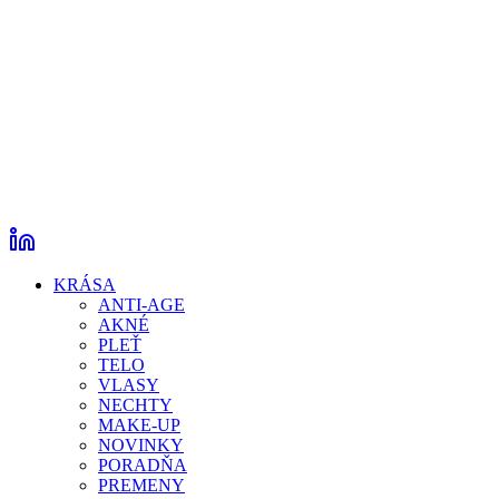
KRÁSA
ANTI-AGE
AKNÉ
PLEŤ
TELO
VLASY
NECHTY
MAKE-UP
NOVINKY
PORADŇA
PREMENY