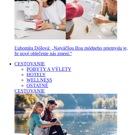
Ľubomíra Dóšová: „Najväčšou lžou módneho priemyslu je,
že nové oblečenie nás zmení.“
CESTOVANIE
POBYTY A VÝLETY
HOTELY
WELLNESS
OSTATNÉ
CESTOVANIE