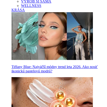
VYROB SI SAMA
WELLNESS
KRÁSA
Tiffany Blue: Najväčší módny trend leta 2026. Ako nosiť
ikonickú pastelovú modrú?