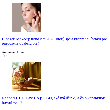
Blonzer: Make-up trend leta 2026, ktorý spája bronzer a lícenku pre
prirodzene opálenú pleť
Annamária Bilas
0
National CBD Day: Čo je CBD, aké má účinky a čo o kanabidiole
hovorí veda?