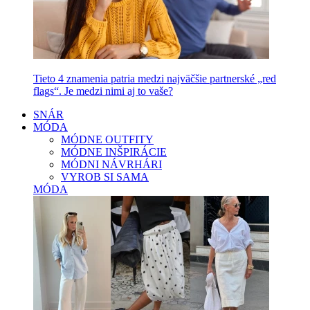
Tieto 4 znamenia patria medzi najväčšie partnerské „red
flags“. Je medzi nimi aj to vaše?
SNÁR
MÓDA
MÓDNE OUTFITY
MÓDNE INŠPIRÁCIE
MÓDNI NÁVRHÁRI
VYROB SI SAMA
MÓDA