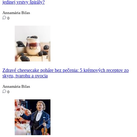
jedinej vrstvy špirály?
Annamária Bilas
0
Zdravé cheesecake poháre bez pečenia: 5 krémových receptov zo
skyru, tvarohu a ovocia
Annamária Bilas
0