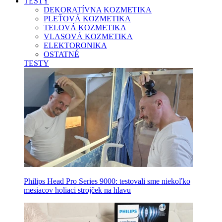
TESTY
DEKORATÍVNA KOZMETIKA
PLEŤOVÁ KOZMETIKA
TELOVÁ KOZMETIKA
VLASOVÁ KOZMETIKA
ELEKTORONIKA
OSTATNÉ
TESTY
Philips Head Pro Series 9000: testovali sme niekoľko
mesiacov holiaci strojček na hlavu