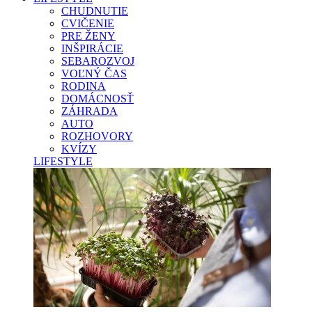
CHUDNUTIE
CVIČENIE
PRE ŽENY
INŠPIRÁCIE
SEBAROZVOJ
VOĽNÝ ČAS
RODINA
DOMÁCNOSŤ
ZÁHRADA
AUTO
ROZHOVORY
KVÍZY
LIFESTYLE