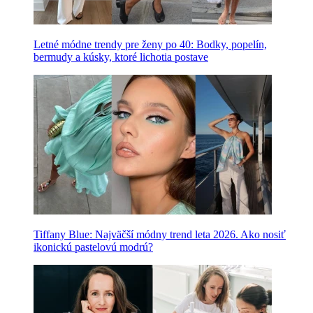
Letné módne trendy pre ženy po 40: Bodky, popelín,
bermudy a kúsky, ktoré lichotia postave
Tiffany Blue: Najväčší módny trend leta 2026. Ako nosiť
ikonickú pastelovú modrú?