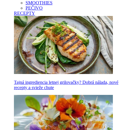
SMOOTHIES
PEČIVO
RECEPTY
Tajná ingrediencia letnej grilovačky? Dobrá nálada, nové
recepty a svieže chute