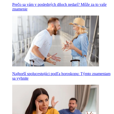
Prečo sa vám v posledných dňoch nedarí? Môže za to vaše
znamenie
Najhorší spolucestujúci podľa horoskopu: Týmto znameniam
sa vyhnite