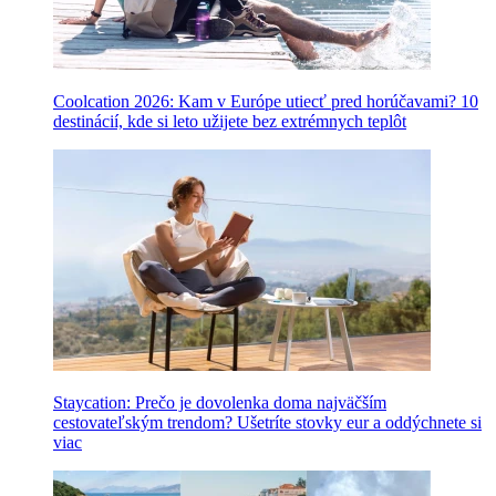
Coolcation 2026: Kam v Európe utiecť pred horúčavami? 10
destinácií, kde si leto užijete bez extrémnych teplôt
Staycation: Prečo je dovolenka doma najväčším
cestovateľským trendom? Ušetríte stovky eur a oddýchnete si
viac