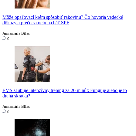
Môže opaľovací krém spôsobiť rakovinu? Čo hovoria vedecké
dôkazy a prečo sa netreba báť SPF
Annamária Bilas
0
EMS sľubuje intenzívny tréning za 20 minút: Funguje alebo je to
drahá skratka?
Annamária Bilas
0