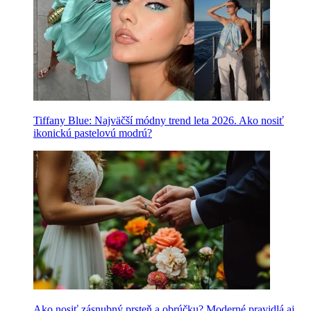
Tiffany Blue: Najväčší módny trend leta 2026. Ako nosiť
ikonickú pastelovú modrú?
Ako nosiť zásnubný prsteň a obrúčku? Moderné pravidlá aj