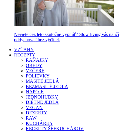
Neviete cez leto skutočne vypnúť? Slow living vás naučí
oddychovať bez výčitiek
VZŤAHY
RECEPTY
RAŇAJKY
OBEDY
VEČERE
POLIEVKY
MÄSITÉ JEDLÁ
BEZMÄSITÉ JEDLÁ
NÁPOJE
JEDNOHUBKY
DIÉTNE JEDLÁ
VEGAN
DEZERTY
RAW
KUCHÁRKY
RECEPTY ŠÉFKUCHÁROV