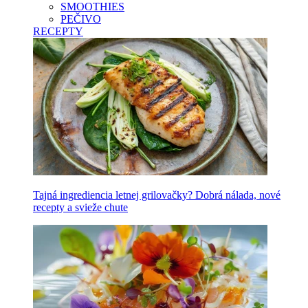
SMOOTHIES
PEČIVO
RECEPTY
Tajná ingrediencia letnej grilovačky? Dobrá nálada, nové
recepty a svieže chute