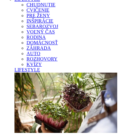
CHUDNUTIE
CVIČENIE
PRE ŽENY
INŠPIRÁCIE
SEBAROZVOJ
VOĽNÝ ČAS
RODINA
DOMÁCNOSŤ
ZÁHRADA
AUTO
ROZHOVORY
KVÍZY
LIFESTYLE