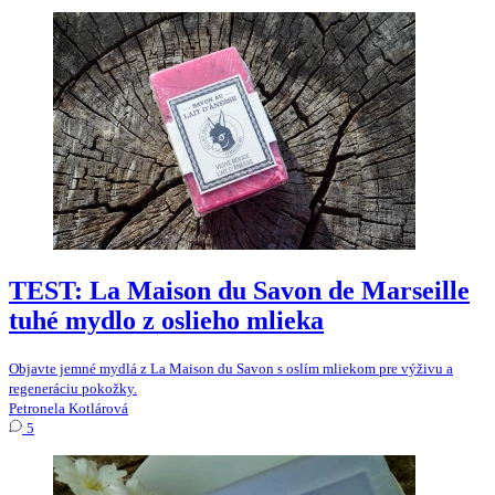
TEST: La Maison du Savon de Marseille
tuhé mydlo z oslieho mlieka
Objavte jemné mydlá z La Maison du Savon s oslím mliekom pre výživu a
regeneráciu pokožky.
Petronela Kotlárová
5