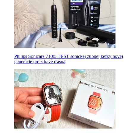
Philips Sonicare 7100: TEST sonickej zubnej kefky novej
generácie pre zdravé ďasná