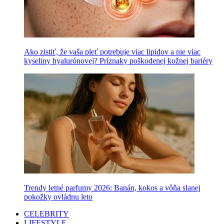
Ako zistiť, že vaša pleť potrebuje viac lipidov a nie viac
kyseliny hyalurónovej? Príznaky poškodenej kožnej bariéry
Trendy letné parfumy 2026: Banán, kokos a vôňa slanej
pokožky ovládnu leto
CELEBRITY
LIFESTYLE