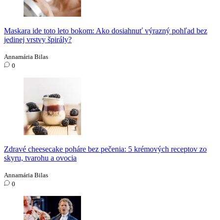
Maskara ide toto leto bokom: Ako dosiahnuť výrazný pohľad bez
jedinej vrstvy špirály?
Annamária Bilas
0
Zdravé cheesecake poháre bez pečenia: 5 krémových receptov zo
skyru, tvarohu a ovocia
Annamária Bilas
0