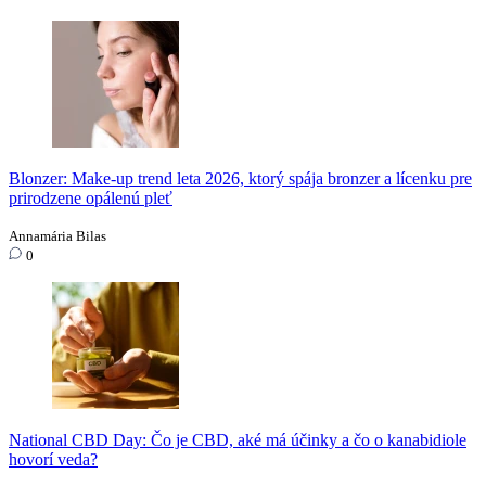
Blonzer: Make-up trend leta 2026, ktorý spája bronzer a lícenku pre
prirodzene opálenú pleť
Annamária Bilas
0
National CBD Day: Čo je CBD, aké má účinky a čo o kanabidiole
hovorí veda?