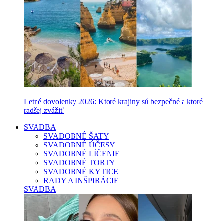
Letné dovolenky 2026: Ktoré krajiny sú bezpečné a ktoré
radšej zvážiť
SVADBA
SVADOBNÉ ŠATY
SVADOBNÉ ÚČESY
SVADOBNÉ LÍČENIE
SVADOBNÉ TORTY
SVADOBNÉ KYTICE
RADY A INŠPIRÁCIE
SVADBA