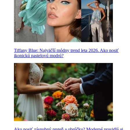
Tiffany Blue: Najväčší módny trend leta 2026. Ako nosiť
ikonickú pastelovú modrú?
Ako nosiť zásnubný prsteň a obrúčku? Moderné pravidlá aj