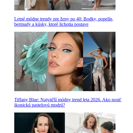
Letné módne trendy pre ženy po 40: Bodky, popelín,
bermudy a kúsky, ktoré lichotia postave
Tiffany Blue: Najväčší módny trend leta 2026. Ako nosiť
ikonickú pastelovú modrú?