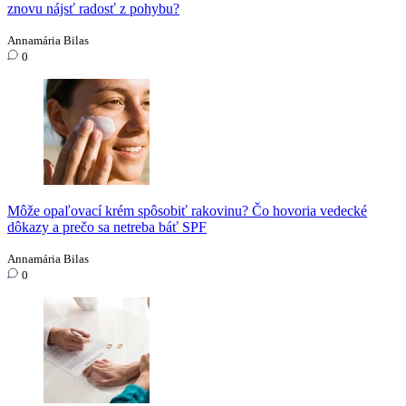
znovu nájsť radosť z pohybu?
Annamária Bilas
0
Môže opaľovací krém spôsobiť rakovinu? Čo hovoria vedecké
dôkazy a prečo sa netreba báť SPF
Annamária Bilas
0