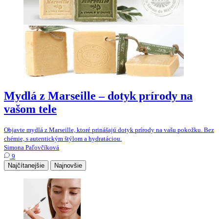
Mydlá z Marseille – dotyk prírody na
vašom tele
Objavte mydlá z Marseille, ktoré prinášajú dotyk prírody na vašu pokožku. Bez
chémie, s autentickým štýlom a hydratáciou.
Simona Paľovčíková
9
Najčítanejšie
Najnovšie