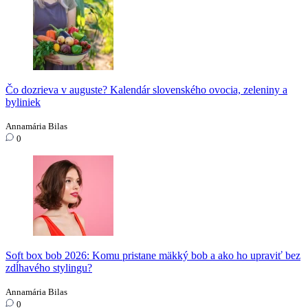
Čo dozrieva v auguste? Kalendár slovenského ovocia, zeleniny a
byliniek
Annamária Bilas
0
Soft box bob 2026: Komu pristane mäkký bob a ako ho upraviť bez
zdĺhavého stylingu?
Annamária Bilas
0