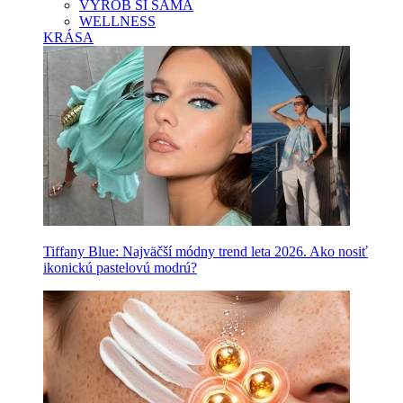
VYROB SI SAMA
WELLNESS
KRÁSA
Tiffany Blue: Najväčší módny trend leta 2026. Ako nosiť
ikonickú pastelovú modrú?