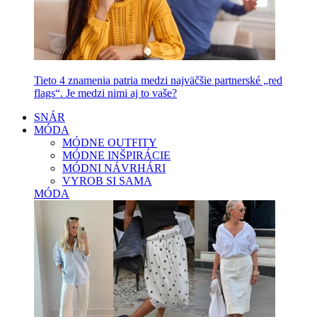
Tieto 4 znamenia patria medzi najväčšie partnerské „red
flags“. Je medzi nimi aj to vaše?
SNÁR
MÓDA
MÓDNE OUTFITY
MÓDNE INŠPIRÁCIE
MÓDNI NÁVRHÁRI
VYROB SI SAMA
MÓDA