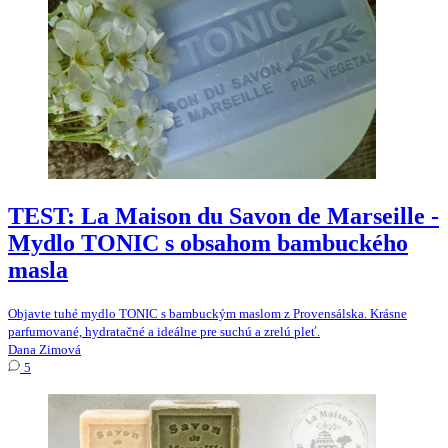
TEST: La Maison du Savon de Marseille -
Mydlo TONIC s obsahom bambuckého
masla
Objavte tuhé mydlo TONIC s bambuckým maslom z Provensálska. Krásne
parfumované, hydratačné a ideálne pre suchú a zrelú pleť.
Dana Zimová
5