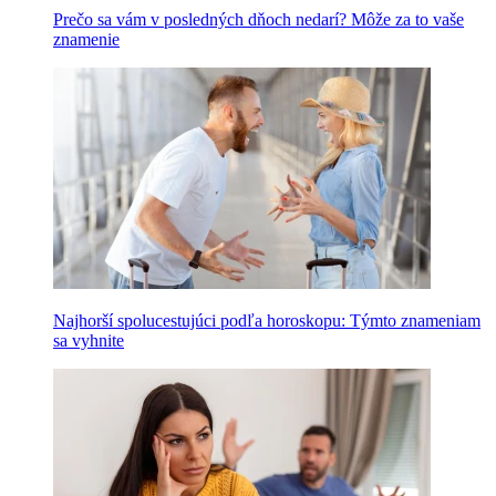
Prečo sa vám v posledných dňoch nedarí? Môže za to vaše
znamenie
Najhorší spolucestujúci podľa horoskopu: Týmto znameniam
sa vyhnite