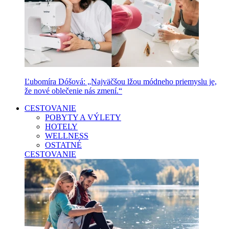
Ľubomíra Dóšová: „Najväčšou lžou módneho priemyslu je,
že nové oblečenie nás zmení.“
CESTOVANIE
POBYTY A VÝLETY
HOTELY
WELLNESS
OSTATNÉ
CESTOVANIE