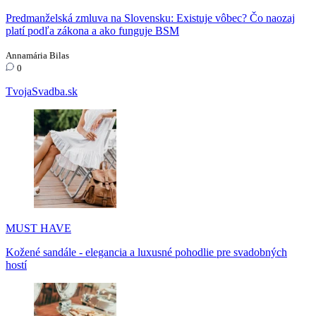
Predmanželská zmluva na Slovensku: Existuje vôbec? Čo naozaj
platí podľa zákona a ako funguje BSM
Annamária Bilas
0
TvojaSvadba.sk
MUST HAVE
Kožené sandále - elegancia a luxusné pohodlie pre svadobných
hostí