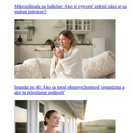
Mikrozáhrada na balkóne: Ako si vytvoriť zelenú oázu aj na
malom priestore?
Imunita po 40: Ako sa mení obranyschopnosť organizmu a
ako ju prirodzene podporiť