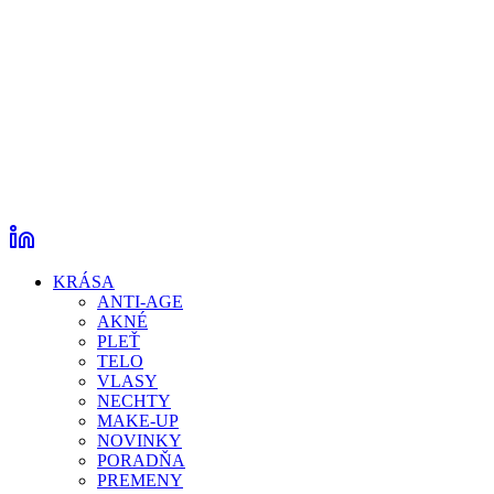
KRÁSA
ANTI-AGE
AKNÉ
PLEŤ
TELO
VLASY
NECHTY
MAKE-UP
NOVINKY
PORADŇA
PREMENY