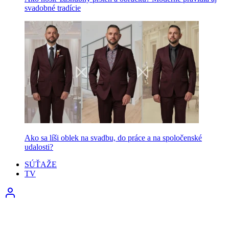
svadobné tradície
Ako sa líši oblek na svadbu, do práce a na spoločenské
udalosti?
SÚŤAŽE
TV