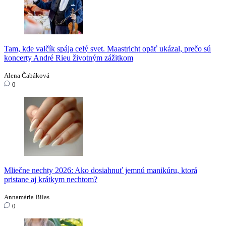
Tam, kde valčík spája celý svet. Maastricht opäť ukázal, prečo sú
koncerty André Rieu životným zážitkom
Alena Čabáková
0
Mliečne nechty 2026: Ako dosiahnuť jemnú manikúru, ktorá
pristane aj krátkym nechtom?
Annamária Bilas
0