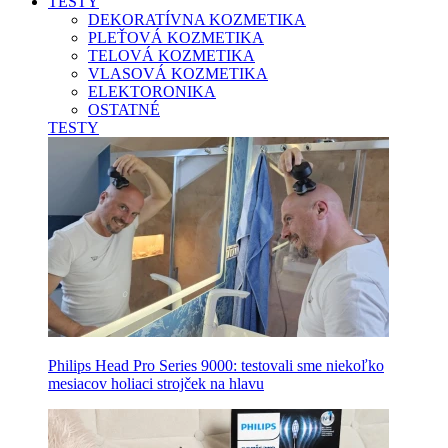
TESTY
DEKORATÍVNA KOZMETIKA
PLEŤOVÁ KOZMETIKA
TELOVÁ KOZMETIKA
VLASOVÁ KOZMETIKA
ELEKTORONIKA
OSTATNÉ
TESTY
Philips Head Pro Series 9000: testovali sme niekoľko
mesiacov holiaci strojček na hlavu