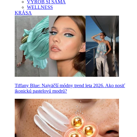
VYROB SI SAMA
WELLNESS
KRÁSA
Tiffany Blue: Najväčší módny trend leta 2026. Ako nosiť
ikonickú pastelovú modrú?