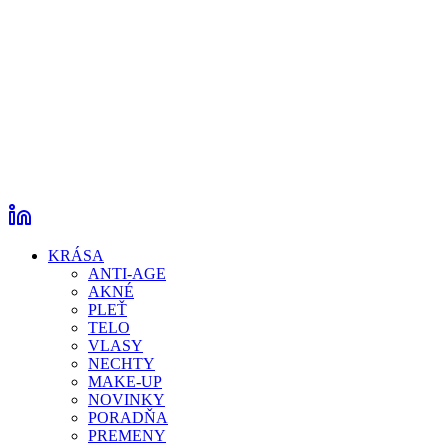
KRÁSA
ANTI-AGE
AKNÉ
PLEŤ
TELO
VLASY
NECHTY
MAKE-UP
NOVINKY
PORADŇA
PREMENY