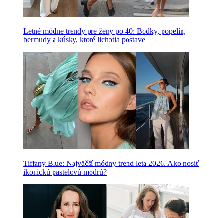
Letné módne trendy pre ženy po 40: Bodky, popelín,
bermudy a kúsky, ktoré lichotia postave
Tiffany Blue: Najväčší módny trend leta 2026. Ako nosiť
ikonickú pastelovú modrú?