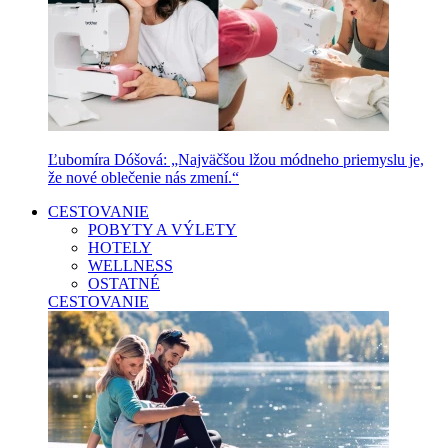
Ľubomíra Dóšová: „Najväčšou lžou módneho priemyslu je,
že nové oblečenie nás zmení.“
CESTOVANIE
POBYTY A VÝLETY
HOTELY
WELLNESS
OSTATNÉ
CESTOVANIE