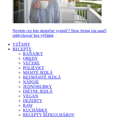
Neviete cez leto skutočne vypnúť? Slow living vás naučí
oddychovať bez výčitiek
VZŤAHY
RECEPTY
RAŇAJKY
OBEDY
VEČERE
POLIEVKY
MÄSITÉ JEDLÁ
BEZMÄSITÉ JEDLÁ
NÁPOJE
JEDNOHUBKY
DIÉTNE JEDLÁ
VEGAN
DEZERTY
RAW
KUCHÁRKY
RECEPTY ŠÉFKUCHÁROV