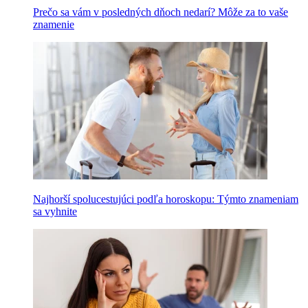
Prečo sa vám v posledných dňoch nedarí? Môže za to vaše
znamenie
Najhorší spolucestujúci podľa horoskopu: Týmto znameniam
sa vyhnite