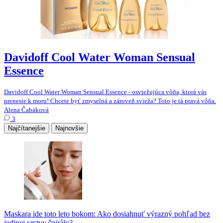
Davidoff Cool Water Woman Sensual
Essence
Davidoff Cool Water Woman Sensual Essence - osviežujúca vôňa, ktorá vás
prenesie k moru! Chcete byť zmyselná a zároveň svieža? Toto je tá pravá vôňa.
Alena Čabáková
3
Najčítanejšie
Najnovšie
Maskara ide toto leto bokom: Ako dosiahnuť výrazný pohľad bez
jedinej vrstvy špirály?