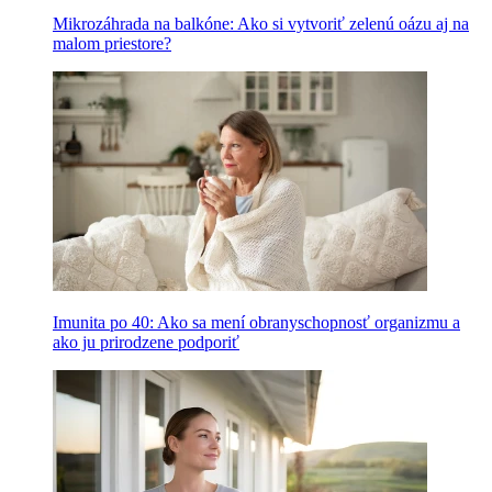
Mikrozáhrada na balkóne: Ako si vytvoriť zelenú oázu aj na
malom priestore?
Imunita po 40: Ako sa mení obranyschopnosť organizmu a
ako ju prirodzene podporiť