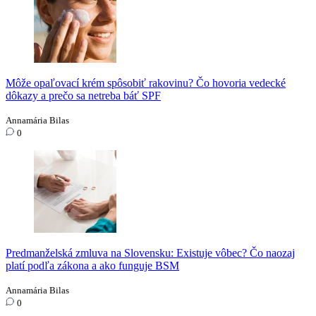
Môže opaľovací krém spôsobiť rakovinu? Čo hovoria vedecké
dôkazy a prečo sa netreba báť SPF
Annamária Bilas
0
Predmanželská zmluva na Slovensku: Existuje vôbec? Čo naozaj
platí podľa zákona a ako funguje BSM
Annamária Bilas
0