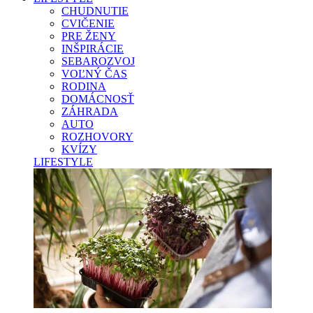
CHUDNUTIE
CVIČENIE
PRE ŽENY
INŠPIRÁCIE
SEBAROZVOJ
VOĽNÝ ČAS
RODINA
DOMÁCNOSŤ
ZÁHRADA
AUTO
ROZHOVORY
KVÍZY
LIFESTYLE