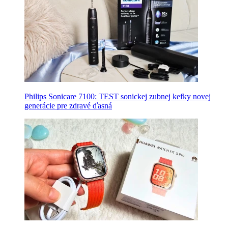
Philips Sonicare 7100: TEST sonickej zubnej kefky novej
generácie pre zdravé ďasná