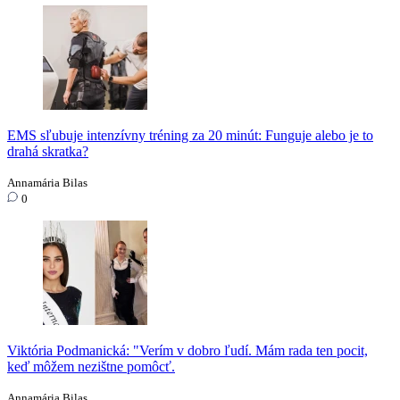
EMS sľubuje intenzívny tréning za 20 minút: Funguje alebo je to
drahá skratka?
Annamária Bilas
0
Viktória Podmanická: "Verím v dobro ľudí. Mám rada ten pocit,
keď môžem nezištne pomôcť.
Annamária Bilas