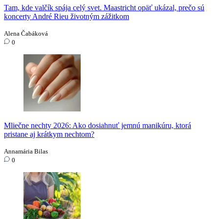
Tam, kde valčík spája celý svet. Maastricht opäť ukázal, prečo sú
koncerty André Rieu životným zážitkom
Alena Čabáková
0
Mliečne nechty 2026: Ako dosiahnuť jemnú manikúru, ktorá
pristane aj krátkym nechtom?
Annamária Bilas
0