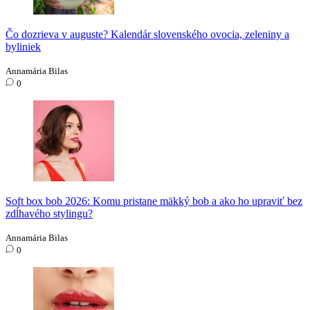
Čo dozrieva v auguste? Kalendár slovenského ovocia, zeleniny a
byliniek
Annamária Bilas
0
Soft box bob 2026: Komu pristane mäkký bob a ako ho upraviť bez
zdĺhavého stylingu?
Annamária Bilas
0