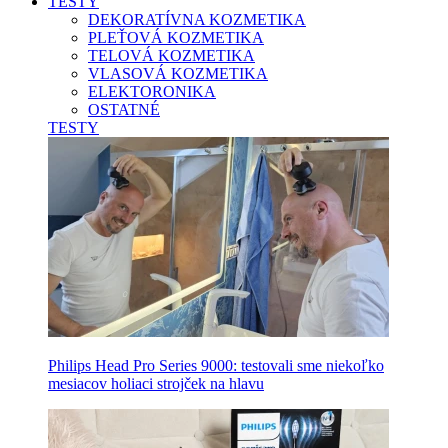
TESTY
DEKORATÍVNA KOZMETIKA
PLEŤOVÁ KOZMETIKA
TELOVÁ KOZMETIKA
VLASOVÁ KOZMETIKA
ELEKTORONIKA
OSTATNÉ
TESTY
Philips Head Pro Series 9000: testovali sme niekoľko
mesiacov holiaci strojček na hlavu