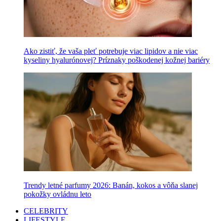
Ako zistiť, že vaša pleť potrebuje viac lipidov a nie viac
kyseliny hyalurónovej? Príznaky poškodenej kožnej bariéry
Trendy letné parfumy 2026: Banán, kokos a vôňa slanej
pokožky ovládnu leto
CELEBRITY
LIFESTYLE