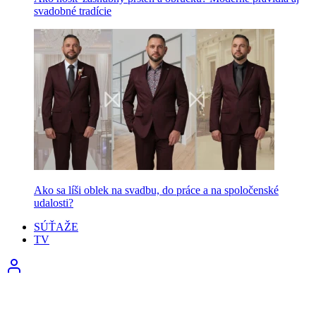
svadobné tradície
Ako sa líši oblek na svadbu, do práce a na spoločenské
udalosti?
SÚŤAŽE
TV