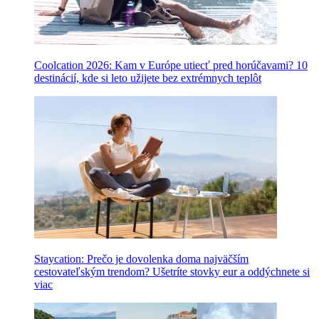
Coolcation 2026: Kam v Európe utiecť pred horúčavami? 10
destinácií, kde si leto užijete bez extrémnych teplôt
Staycation: Prečo je dovolenka doma najväčším
cestovateľským trendom? Ušetríte stovky eur a oddýchnete si
viac