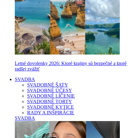
Letné dovolenky 2026: Ktoré krajiny sú bezpečné a ktoré
radšej zvážiť
SVADBA
SVADOBNÉ ŠATY
SVADOBNÉ ÚČESY
SVADOBNÉ LÍČENIE
SVADOBNÉ TORTY
SVADOBNÉ KYTICE
RADY A INŠPIRÁCIE
SVADBA