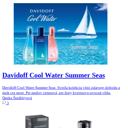
Davidoff Cool Water Summer Seas
Davidoff Cool Water Summer Seas: Svieža kolekcia vôní oslavuje slobodu a
únik cez more. Pre mužov citrusová, pre ženy kvetinovo-ovocná vôňa.
Danka Šindléryová
3