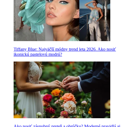
Tiffany Blue: Najväčší módny trend leta 2026. Ako nosiť
ikonickú pastelovú modrú?
Ako nosiť zásnubný prsteň a obrúčku? Moderné pravidlá aj