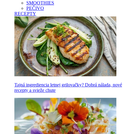
SMOOTHIES
PEČIVO
RECEPTY
Tajná ingrediencia letnej grilovačky? Dobrá nálada, nové
recepty a svieže chute