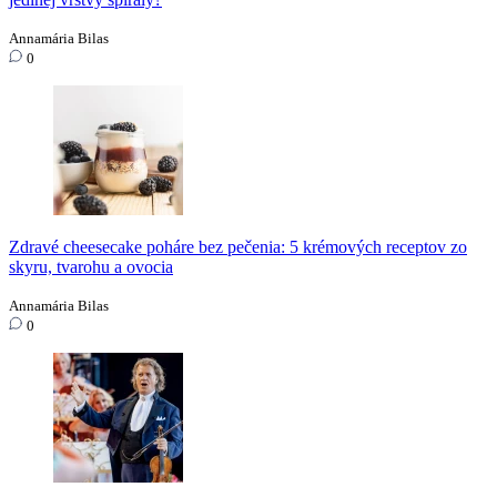
Annamária Bilas
0
Zdravé cheesecake poháre bez pečenia: 5 krémových receptov zo
skyru, tvarohu a ovocia
Annamária Bilas
0