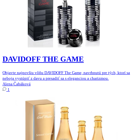
DAVIDOFF THE GAME
Objavte najnovšiu vôňu DAVIDOFF The Game, navrhnutú pre tých, ktorí sa
neboja vystúpiť z davu a presadiť sa s eleganciou a charizmou.
Alena Čabáková
1