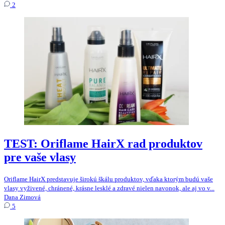
2
TEST: Oriflame HairX rad produktov
pre vaše vlasy
Oriflame HairX predstavuje širokú škálu produktov, vďaka ktorým budú vaše
vlasy vyživené, chránené, krásne lesklé a zdravé nielen navonok, ale aj vo v...
Dana Zimová
5