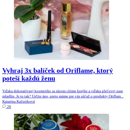
Vyhraj 3x balíček od Oriflame, ktorý
poteší každú ženu
Vďaka dekoratívnej kozmetike sa rázom cítime krajšie a vďaka pleťovej zase
mladšie. Je to tak? Určite áno, preto máme pre vás súťaž o produkty Oriflam...
Katarína Kačuriková
20