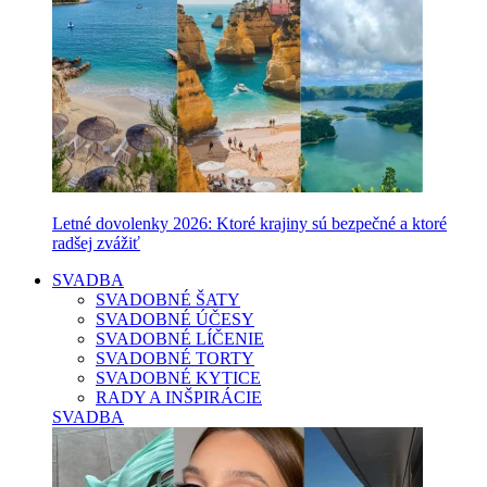
Letné dovolenky 2026: Ktoré krajiny sú bezpečné a ktoré
radšej zvážiť
SVADBA
SVADOBNÉ ŠATY
SVADOBNÉ ÚČESY
SVADOBNÉ LÍČENIE
SVADOBNÉ TORTY
SVADOBNÉ KYTICE
RADY A INŠPIRÁCIE
SVADBA