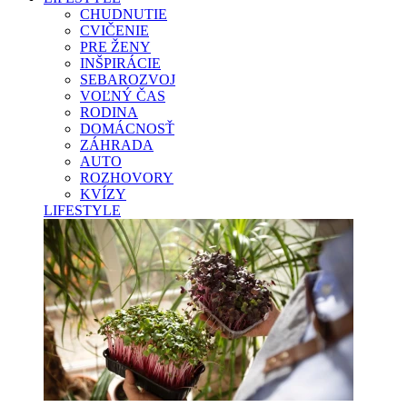
CHUDNUTIE
CVIČENIE
PRE ŽENY
INŠPIRÁCIE
SEBAROZVOJ
VOĽNÝ ČAS
RODINA
DOMÁCNOSŤ
ZÁHRADA
AUTO
ROZHOVORY
KVÍZY
LIFESTYLE