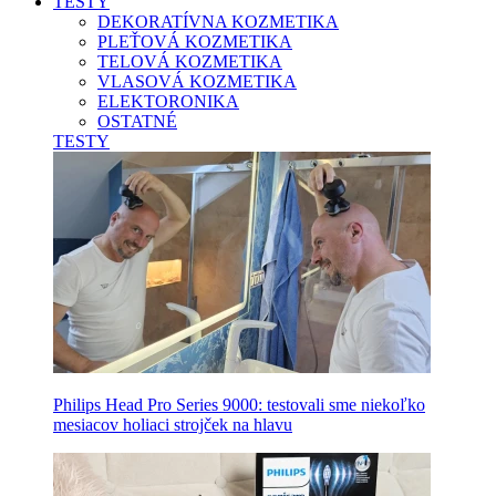
TESTY
DEKORATÍVNA KOZMETIKA
PLEŤOVÁ KOZMETIKA
TELOVÁ KOZMETIKA
VLASOVÁ KOZMETIKA
ELEKTORONIKA
OSTATNÉ
TESTY
Philips Head Pro Series 9000: testovali sme niekoľko
mesiacov holiaci strojček na hlavu