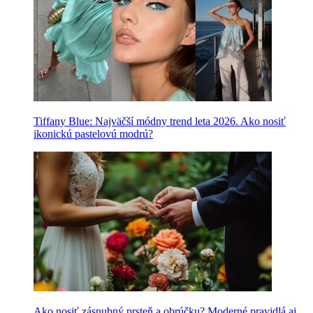
Tiffany Blue: Najväčší módny trend leta 2026. Ako nosiť
ikonickú pastelovú modrú?
Ako nosiť zásnubný prsteň a obrúčku? Moderné pravidlá aj