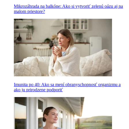
Mikrozáhrada na balkóne: Ako si vytvoriť zelenú oázu aj na
malom priestore?
Imunita po 40: Ako sa mení obranyschopnosť organizmu a
ako ju prirodzene podporiť