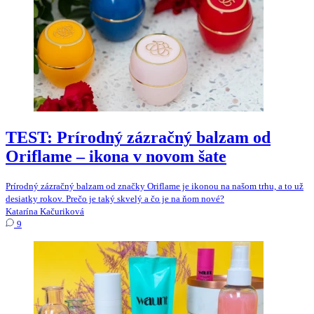
TEST: Prírodný zázračný balzam od
Oriflame – ikona v novom šate
Prírodný zázračný balzam od značky Oriflame je ikonou na našom trhu, a to už
desiatky rokov. Prečo je taký skvelý a čo je na ňom nové?
Katarína Kačuriková
9