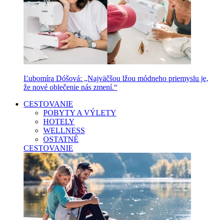
Ľubomíra Dóšová: „Najväčšou lžou módneho priemyslu je,
že nové oblečenie nás zmení.“
CESTOVANIE
POBYTY A VÝLETY
HOTELY
WELLNESS
OSTATNÉ
CESTOVANIE