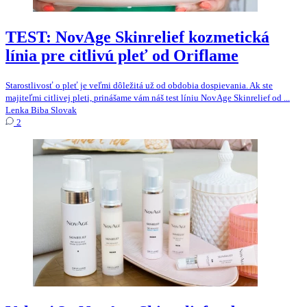
TEST: NovAge Skinrelief kozmetická
línia pre citlivú pleť od Oriflame
Starostlivosť o pleť je veľmi dôležitá už od obdobia dospievania. Ak ste
majiteľmi citlivej pleti, prinášame vám náš test líniu NovAge Skinrelief od ...
Lenka Biba Slovak
2