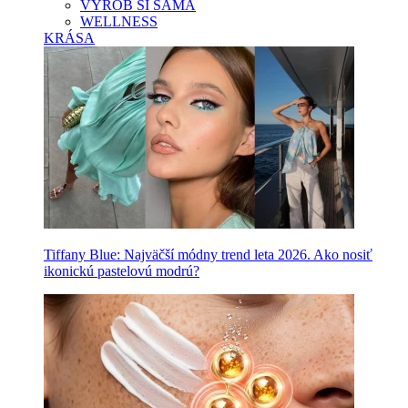
VYROB SI SAMA
WELLNESS
KRÁSA
Tiffany Blue: Najväčší módny trend leta 2026. Ako nosiť
ikonickú pastelovú modrú?