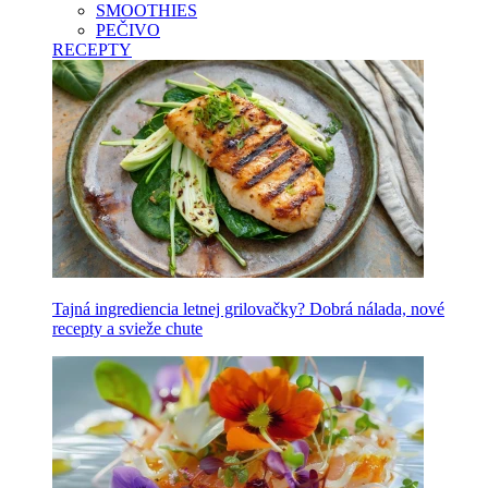
SMOOTHIES
PEČIVO
RECEPTY
Tajná ingrediencia letnej grilovačky? Dobrá nálada, nové
recepty a svieže chute