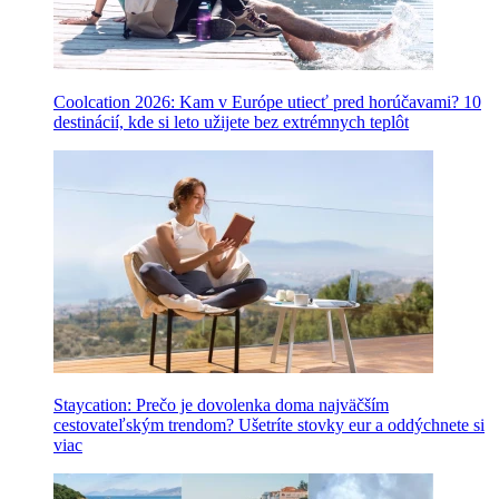
Coolcation 2026: Kam v Európe utiecť pred horúčavami? 10
destinácií, kde si leto užijete bez extrémnych teplôt
Staycation: Prečo je dovolenka doma najväčším
cestovateľským trendom? Ušetríte stovky eur a oddýchnete si
viac