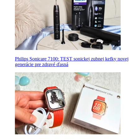
Philips Sonicare 7100: TEST sonickej zubnej kefky novej
generácie pre zdravé ďasná