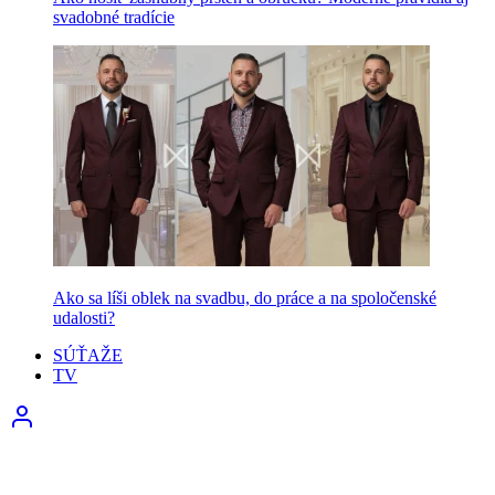
svadobné tradície
Ako sa líši oblek na svadbu, do práce a na spoločenské
udalosti?
SÚŤAŽE
TV