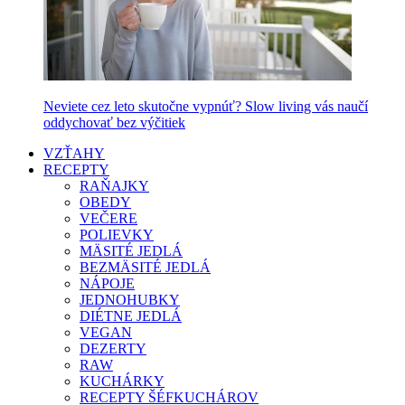
Neviete cez leto skutočne vypnúť? Slow living vás naučí
oddychovať bez výčitiek
VZŤAHY
RECEPTY
RAŇAJKY
OBEDY
VEČERE
POLIEVKY
MÄSITÉ JEDLÁ
BEZMÄSITÉ JEDLÁ
NÁPOJE
JEDNOHUBKY
DIÉTNE JEDLÁ
VEGAN
DEZERTY
RAW
KUCHÁRKY
RECEPTY ŠÉFKUCHÁROV