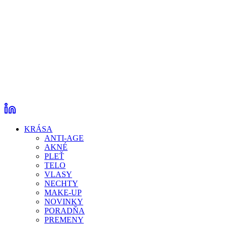
KRÁSA
ANTI-AGE
AKNÉ
PLEŤ
TELO
VLASY
NECHTY
MAKE-UP
NOVINKY
PORADŇA
PREMENY