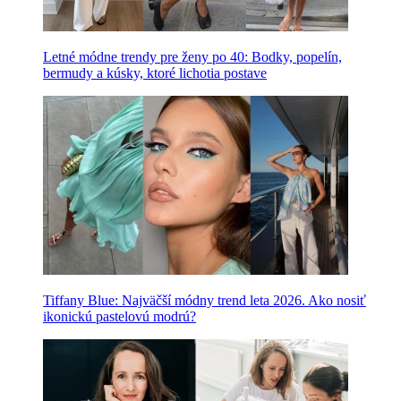
Letné módne trendy pre ženy po 40: Bodky, popelín,
bermudy a kúsky, ktoré lichotia postave
Tiffany Blue: Najväčší módny trend leta 2026. Ako nosiť
ikonickú pastelovú modrú?