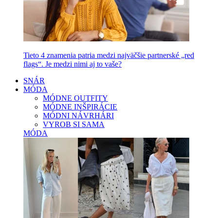
Tieto 4 znamenia patria medzi najväčšie partnerské „red
flags“. Je medzi nimi aj to vaše?
SNÁR
MÓDA
MÓDNE OUTFITY
MÓDNE INŠPIRÁCIE
MÓDNI NÁVRHÁRI
VYROB SI SAMA
MÓDA