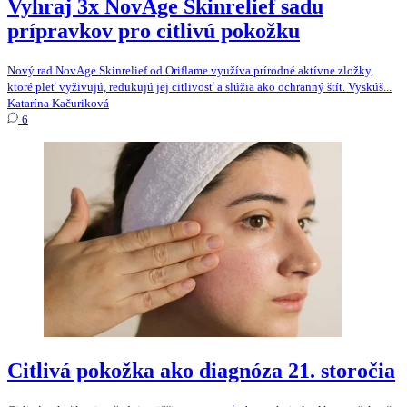
Vyhraj 3x NovAge Skinrelief sadu
prípravkov pro citlivú pokožku
Nový rad NovAge Skinrelief od Oriflame využíva prírodné aktívne zložky,
ktoré pleť vyživujú, redukujú jej citlivosť a slúžia ako ochranný štít. Vyskúš...
Katarína Kačuriková
6
Citlivá pokožka ako diagnóza 21. storočia