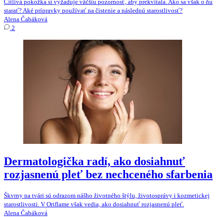
Citlivá pokožka si vyžaduje väčšiu pozornosť, aby prekvitala. Ako sa však o ňu
starať? Aké prípravky používať na čistenie a následnú starostlivosť?
Alena Čabáková
2
Dermatologička radí, ako dosiahnuť
rozjasnenú pleť bez nechceného sfarbenia
Škvrny na tvári sú odrazom nášho životného štýlu, životosprávy i kozmetickej
starostlivosti. V Oriflame však vedia, ako dosiahnuť rozjasnenú pleť.
Alena Čabáková