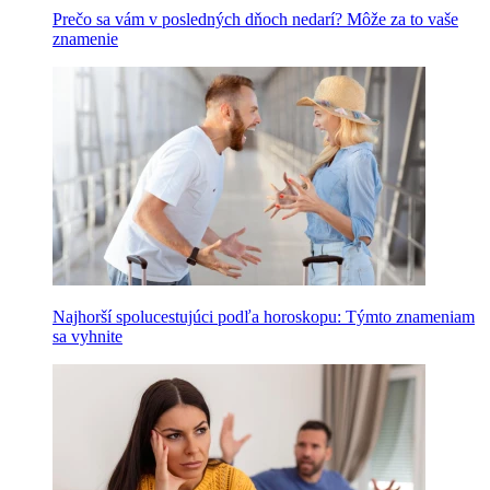
Prečo sa vám v posledných dňoch nedarí? Môže za to vaše
znamenie
Najhorší spolucestujúci podľa horoskopu: Týmto znameniam
sa vyhnite