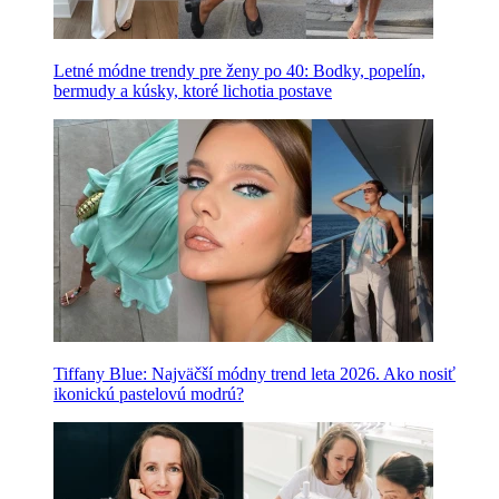
Letné módne trendy pre ženy po 40: Bodky, popelín,
bermudy a kúsky, ktoré lichotia postave
Tiffany Blue: Najväčší módny trend leta 2026. Ako nosiť
ikonickú pastelovú modrú?