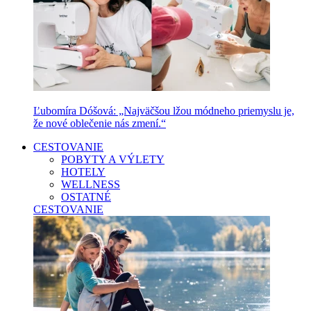
Ľubomíra Dóšová: „Najväčšou lžou módneho priemyslu je,
že nové oblečenie nás zmení.“
CESTOVANIE
POBYTY A VÝLETY
HOTELY
WELLNESS
OSTATNÉ
CESTOVANIE