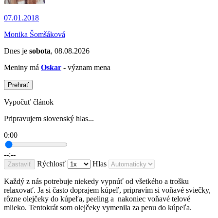
07.01.2018
Monika Šomšáková
Dnes je
sobota
, 08.08.2026
Meniny má
Oskar
- význam mena
Prehrať
Vypočuť článok
Pripravujem slovenský hlas...
0:00
--:--
Rýchlosť
Hlas
Zastaviť
Každý z nás potrebuje niekedy vypnúť od všetkého a trošku
relaxovať. Ja si často doprajem kúpeľ, pripravím si voňavé sviečky,
rôzne olejčeky do kúpeľa, peeling a nakoniec voňavé telové
mlieko. Tentokrát som olejčeky vymenila za penu do kúpeľa.