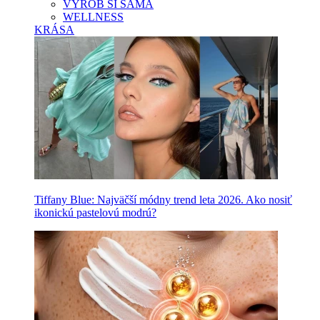
VYROB SI SAMA
WELLNESS
KRÁSA
Tiffany Blue: Najväčší módny trend leta 2026. Ako nosiť
ikonickú pastelovú modrú?