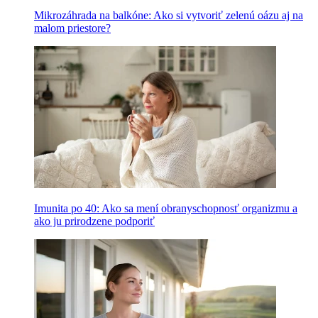
Mikrozáhrada na balkóne: Ako si vytvoriť zelenú oázu aj na
malom priestore?
Imunita po 40: Ako sa mení obranyschopnosť organizmu a
ako ju prirodzene podporiť