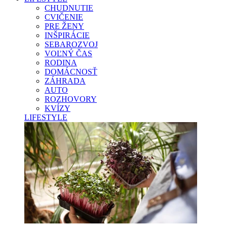
CHUDNUTIE
CVIČENIE
PRE ŽENY
INŠPIRÁCIE
SEBAROZVOJ
VOĽNÝ ČAS
RODINA
DOMÁCNOSŤ
ZÁHRADA
AUTO
ROZHOVORY
KVÍZY
LIFESTYLE