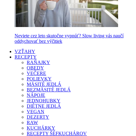
Neviete cez leto skutočne vypnúť? Slow living vás naučí
oddychovať bez výčitiek
VZŤAHY
RECEPTY
RAŇAJKY
OBEDY
VEČERE
POLIEVKY
MÄSITÉ JEDLÁ
BEZMÄSITÉ JEDLÁ
NÁPOJE
JEDNOHUBKY
DIÉTNE JEDLÁ
VEGAN
DEZERTY
RAW
KUCHÁRKY
RECEPTY ŠÉFKUCHÁROV