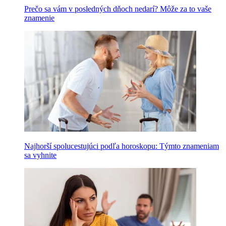
Prečo sa vám v posledných dňoch nedarí? Môže za to vaše
znamenie
Najhorší spolucestujúci podľa horoskopu: Týmto znameniam
sa vyhnite