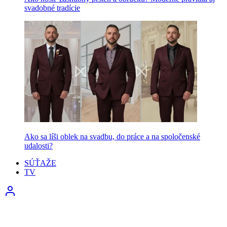
svadobné tradície
Ako sa líši oblek na svadbu, do práce a na spoločenské
udalosti?
SÚŤAŽE
TV