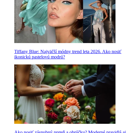
Tiffany Blue: Najväčší módny trend leta 2026. Ako nosiť
ikonickú pastelovú modrú?
Ako nosiť zásnubný prsteň a obrúčku? Moderné pravidlá aj