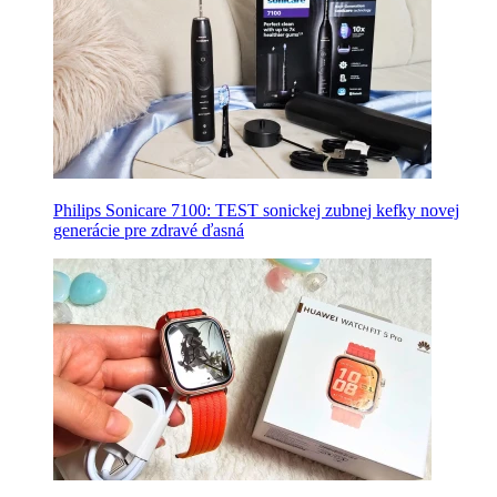
Philips Sonicare 7100: TEST sonickej zubnej kefky novej
generácie pre zdravé ďasná