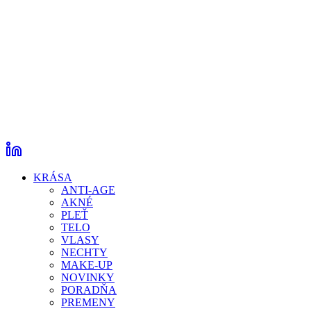
KRÁSA
ANTI-AGE
AKNÉ
PLEŤ
TELO
VLASY
NECHTY
MAKE-UP
NOVINKY
PORADŇA
PREMENY