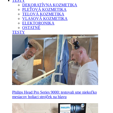
TESTY
DEKORATÍVNA KOZMETIKA
PLEŤOVÁ KOZMETIKA
TELOVÁ KOZMETIKA
VLASOVÁ KOZMETIKA
ELEKTORONIKA
OSTATNÉ
TESTY
Philips Head Pro Series 9000: testovali sme niekoľko
mesiacov holiaci strojček na hlavu