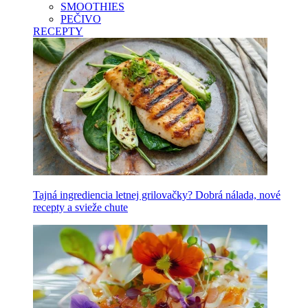
SMOOTHIES
PEČIVO
RECEPTY
Tajná ingrediencia letnej grilovačky? Dobrá nálada, nové
recepty a svieže chute