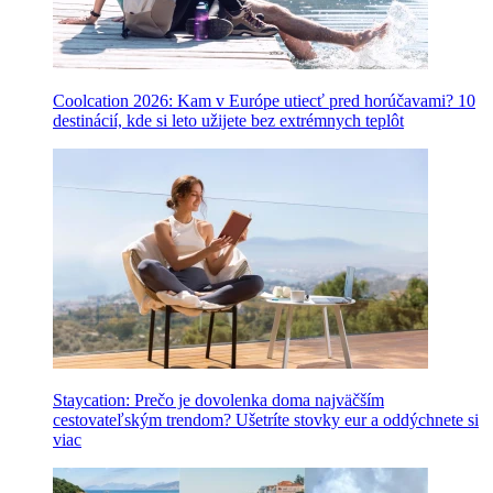
Coolcation 2026: Kam v Európe utiecť pred horúčavami? 10
destinácií, kde si leto užijete bez extrémnych teplôt
Staycation: Prečo je dovolenka doma najväčším
cestovateľským trendom? Ušetríte stovky eur a oddýchnete si
viac