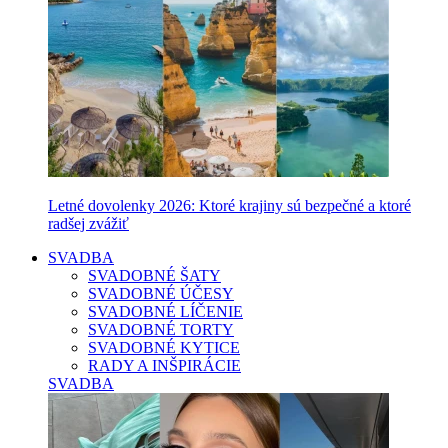
Letné dovolenky 2026: Ktoré krajiny sú bezpečné a ktoré
radšej zvážiť
SVADBA
SVADOBNÉ ŠATY
SVADOBNÉ ÚČESY
SVADOBNÉ LÍČENIE
SVADOBNÉ TORTY
SVADOBNÉ KYTICE
RADY A INŠPIRÁCIE
SVADBA