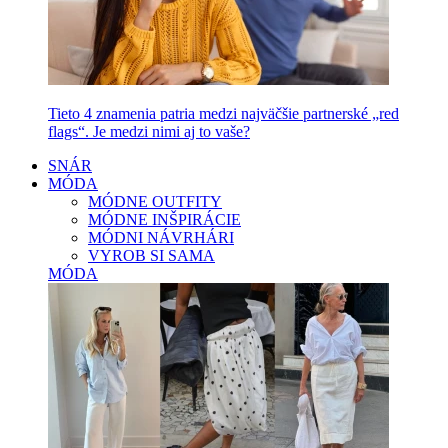
Tieto 4 znamenia patria medzi najväčšie partnerské „red
flags“. Je medzi nimi aj to vaše?
SNÁR
MÓDA
MÓDNE OUTFITY
MÓDNE INŠPIRÁCIE
MÓDNI NÁVRHÁRI
VYROB SI SAMA
MÓDA