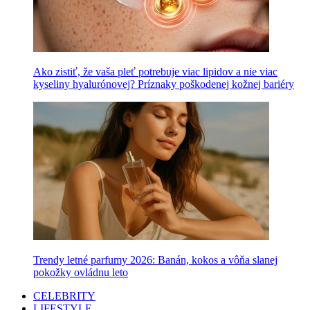
Ako zistiť, že vaša pleť potrebuje viac lipidov a nie viac
kyseliny hyalurónovej? Príznaky poškodenej kožnej bariéry
Trendy letné parfumy 2026: Banán, kokos a vôňa slanej
pokožky ovládnu leto
CELEBRITY
LIFESTYLE