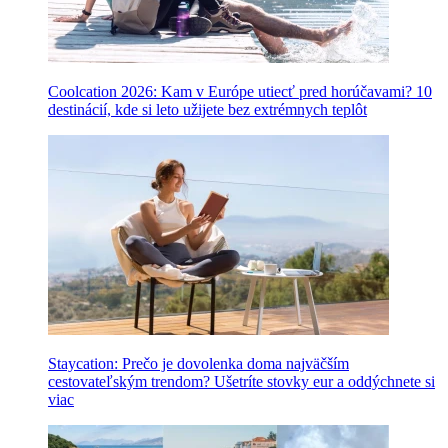
Coolcation 2026: Kam v Európe utiecť pred horúčavami? 10
destinácií, kde si leto užijete bez extrémnych teplôt
Staycation: Prečo je dovolenka doma najväčším
cestovateľským trendom? Ušetríte stovky eur a oddýchnete si
viac