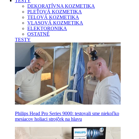
TESTY
DEKORATÍVNA KOZMETIKA
PLEŤOVÁ KOZMETIKA
TELOVÁ KOZMETIKA
VLASOVÁ KOZMETIKA
ELEKTORONIKA
OSTATNÉ
TESTY
Philips Head Pro Series 9000: testovali sme niekoľko
mesiacov holiaci strojček na hlavu