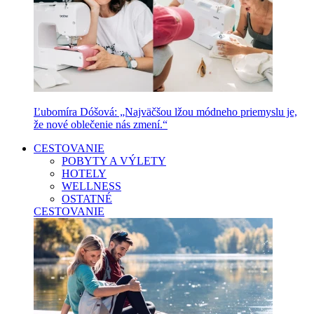
Ľubomíra Dóšová: „Najväčšou lžou módneho priemyslu je,
že nové oblečenie nás zmení.“
CESTOVANIE
POBYTY A VÝLETY
HOTELY
WELLNESS
OSTATNÉ
CESTOVANIE