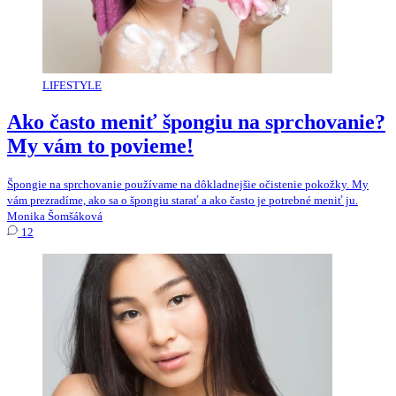
LIFESTYLE
Ako často meniť špongiu na sprchovanie?
My vám to povieme!
Špongie na sprchovanie používame na dôkladnejšie očistenie pokožky. My
vám prezradíme, ako sa o špongiu starať a ako často je potrebné meniť ju.
Monika Šomšáková
12