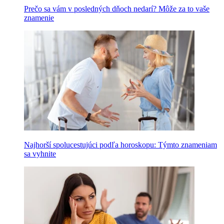
Prečo sa vám v posledných dňoch nedarí? Môže za to vaše
znamenie
Najhorší spolucestujúci podľa horoskopu: Týmto znameniam
sa vyhnite