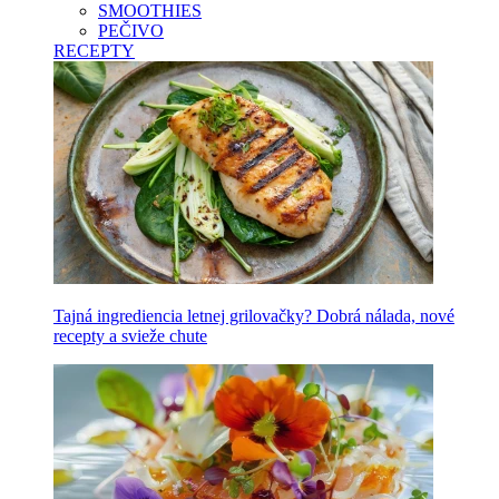
SMOOTHIES
PEČIVO
RECEPTY
Tajná ingrediencia letnej grilovačky? Dobrá nálada, nové
recepty a svieže chute