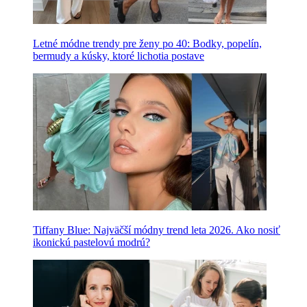
Letné módne trendy pre ženy po 40: Bodky, popelín,
bermudy a kúsky, ktoré lichotia postave
Tiffany Blue: Najväčší módny trend leta 2026. Ako nosiť
ikonickú pastelovú modrú?