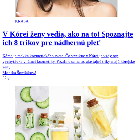
KRÁSA
V Kórei ženy vedia, ako na to! Spoznajte
ich 8 trikov pre nádhernú pleť
Kórea je mekka kozmetického sveta. Čo vznikne v Kórei je vždy top
vychytávka v rámci kozmetiky. Pozrime sa na to, aké tajné triky majú kórejské
ženy.
Monika Šomšáková
8