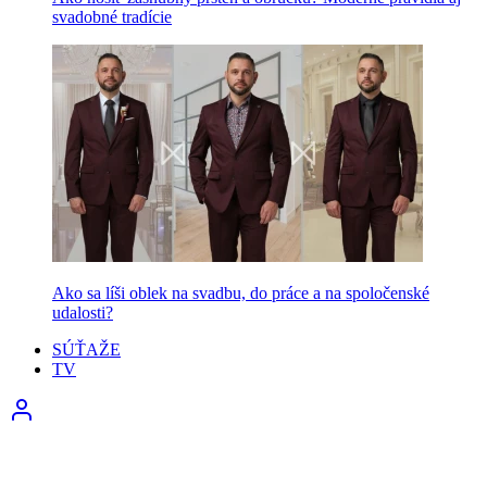
svadobné tradície
Ako sa líši oblek na svadbu, do práce a na spoločenské
udalosti?
SÚŤAŽE
TV