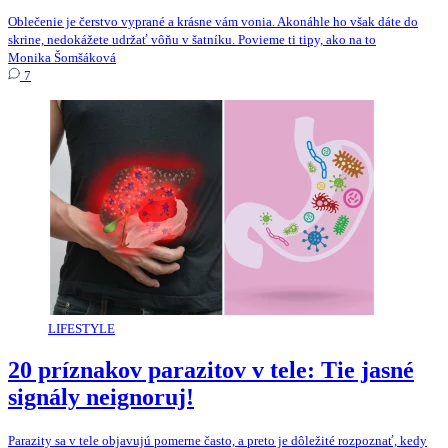
Oblečenie je čerstvo vyprané a krásne vám vonia. Akonáhle ho však dáte do
skrine, nedokážete udržať vôňu v šatníku. Povieme ti tipy, ako na to
Monika Šomšáková
7
LIFESTYLE
20 príznakov parazitov v tele: Tie jasné
signály neignoruj!
Parazity sa v tele objavujú pomerne často, a preto je dôležité rozpoznať, kedy