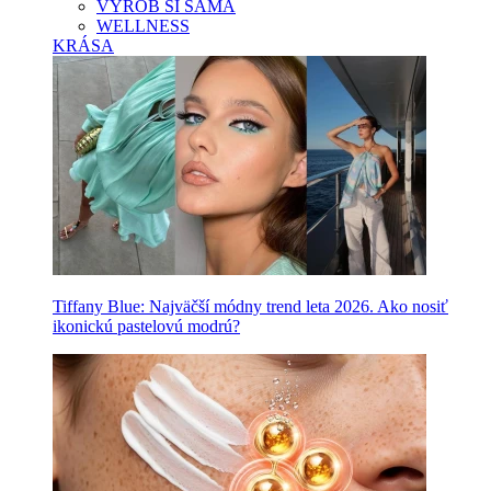
VYROB SI SAMA
WELLNESS
KRÁSA
Tiffany Blue: Najväčší módny trend leta 2026. Ako nosiť
ikonickú pastelovú modrú?