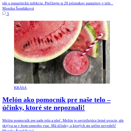
ide o parazitickú infekciu. Prečítajte si 20 príznakov parazitov v tele...
Monika Šomšáková
5
KRÁSA
Melón ako pomocník pre naše telo –
účinky, ktoré ste nepoznali!
Melón pomocník pre naše telo a pleť. Melón je osviežujúce letné ovocie, ale
skrýva sa v ňom omnoho viac. Má účinky, o ktorých ste určite nevedeli!
Monika Šomšáková