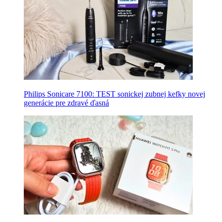
Philips Sonicare 7100: TEST sonickej zubnej kefky novej
generácie pre zdravé ďasná