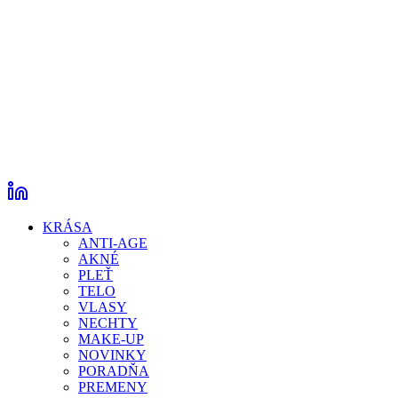
KRÁSA
ANTI-AGE
AKNÉ
PLEŤ
TELO
VLASY
NECHTY
MAKE-UP
NOVINKY
PORADŇA
PREMENY