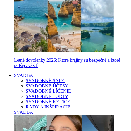
Letné dovolenky 2026: Ktoré krajiny sú bezpečné a ktoré
radšej zvážiť
SVADBA
SVADOBNÉ ŠATY
SVADOBNÉ ÚČESY
SVADOBNÉ LÍČENIE
SVADOBNÉ TORTY
SVADOBNÉ KYTICE
RADY A INŠPIRÁCIE
SVADBA