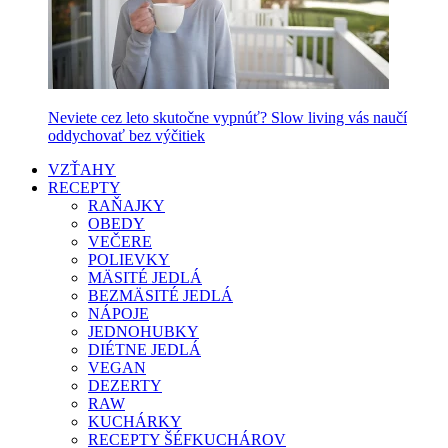
Neviete cez leto skutočne vypnúť? Slow living vás naučí
oddychovať bez výčitiek
VZŤAHY
RECEPTY
RAŇAJKY
OBEDY
VEČERE
POLIEVKY
MÄSITÉ JEDLÁ
BEZMÄSITÉ JEDLÁ
NÁPOJE
JEDNOHUBKY
DIÉTNE JEDLÁ
VEGAN
DEZERTY
RAW
KUCHÁRKY
RECEPTY ŠÉFKUCHÁROV