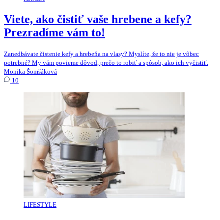
Viete, ako čistiť vaše hrebene a kefy?
Prezradíme vám to!
Zanedbávate čistenie kefy a hrebeňa na vlasy? Myslíte, že to nie je vôbec
potrebné? My vám povieme dôvod, prečo to robiť a spôsob, ako ich vyčistiť.
Monika Šomšáková
10
LIFESTYLE