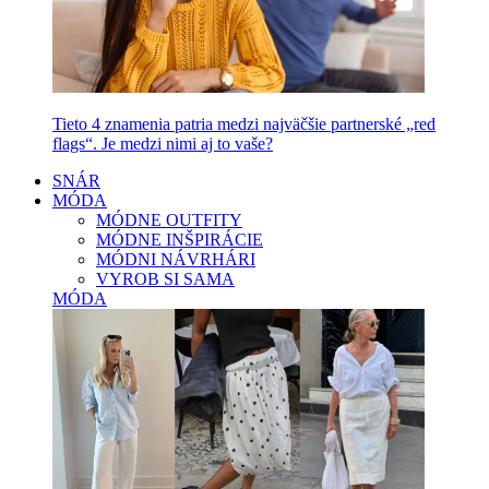
Tieto 4 znamenia patria medzi najväčšie partnerské „red
flags“. Je medzi nimi aj to vaše?
SNÁR
MÓDA
MÓDNE OUTFITY
MÓDNE INŠPIRÁCIE
MÓDNI NÁVRHÁRI
VYROB SI SAMA
MÓDA