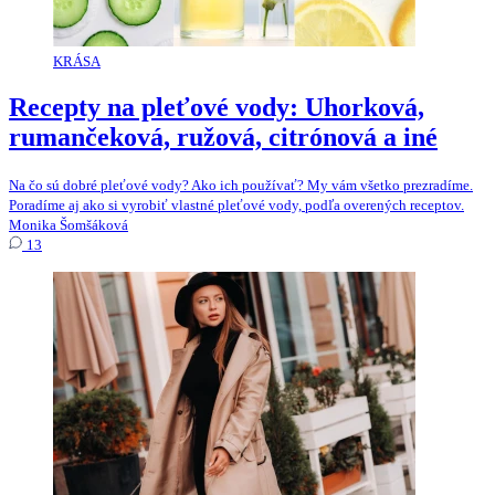
KRÁSA
Recepty na pleťové vody: Uhorková,
rumančeková, ružová, citrónová a iné
Na čo sú dobré pleťové vody? Ako ich používať? My vám všetko prezradíme.
Poradíme aj ako si vyrobiť vlastné pleťové vody, podľa overených receptov.
Monika Šomšáková
13