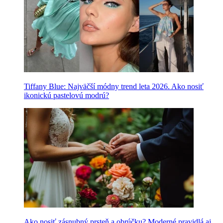
Tiffany Blue: Najväčší módny trend leta 2026. Ako nosiť
ikonickú pastelovú modrú?
Ako nosiť zásnubný prsteň a obrúčku? Moderné pravidlá aj