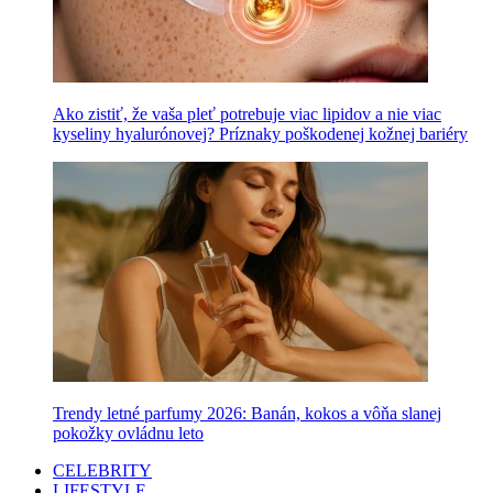
Ako zistiť, že vaša pleť potrebuje viac lipidov a nie viac
kyseliny hyalurónovej? Príznaky poškodenej kožnej bariéry
Trendy letné parfumy 2026: Banán, kokos a vôňa slanej
pokožky ovládnu leto
CELEBRITY
LIFESTYLE