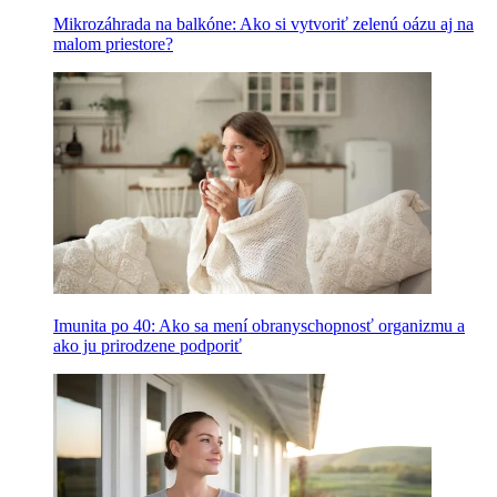
Mikrozáhrada na balkóne: Ako si vytvoriť zelenú oázu aj na
malom priestore?
Imunita po 40: Ako sa mení obranyschopnosť organizmu a
ako ju prirodzene podporiť