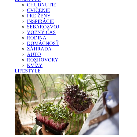
CHUDNUTIE
CVIČENIE
PRE ŽENY
INŠPIRÁCIE
SEBAROZVOJ
VOĽNÝ ČAS
RODINA
DOMÁCNOSŤ
ZÁHRADA
AUTO
ROZHOVORY
KVÍZY
LIFESTYLE