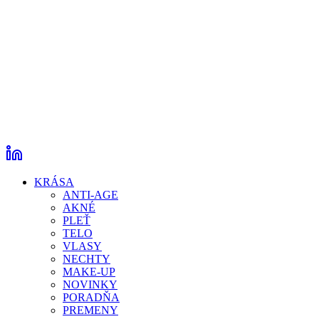
KRÁSA
ANTI-AGE
AKNÉ
PLEŤ
TELO
VLASY
NECHTY
MAKE-UP
NOVINKY
PORADŇA
PREMENY