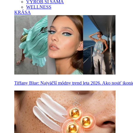
VYROB SI SAMA
WELLNESS
KRÁSA
Tiffany Blue: Najväčší módny trend leta 2026. Ako nosiť ikon