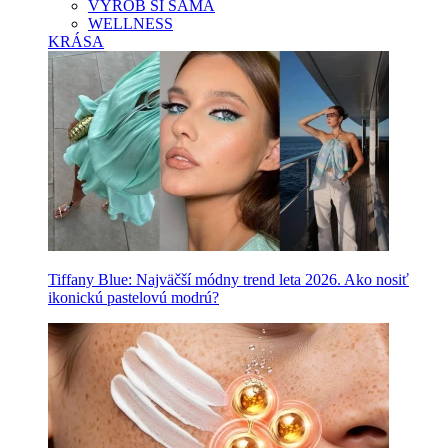
VYROB SI SAMA
WELLNESS
KRÁSA
Tiffany Blue: Najväčší módny trend leta 2026. Ako nosiť
ikonickú pastelovú modrú?