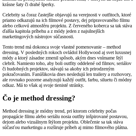
krásne šaty či drahé šperky.
Celebrity sa čoraz častejšie objavujú na verejnosti v outfitoch, ktoré
priamo odkazujú na ich filmové postavy, dej pripravovaného filmu
alebo celkovú atmosféru projektu. Z červeného koberca sa tak stáva
ďalšia kapitola príbehu a z módy jeden z najsilnejších
marketingových nástrojov súčasnosti.
Tento trend má dokonca svoje vlastné pomenovanie – method
dressing. V posledných rokoch ovládol Hollywood aj svet luxusnej
módy a ktorý zásadne zmenil spôsob, akým dnes vnímame štýl
clebrít. Namiesto toho, aby boli outfity oddelené od filmov, seriálov
či hudobných projektov, stávajú sa akoby ich prirodzeným
pokračovaním. Fanúšikovia dnes nesledujú len trailery a rozhovory,
ale rovnako pozorne analyzujú každý outfit, farbu, siluetu či módny
odkaz. Má to však aj svoje tienisté stránky.
Čo je method dressing?
Method dressing je módny trend, pri ktorom celebrity počas
propagácie filmu alebo seriálu nosia outfity inšpirované postavou,
dejom alebo vizuálnym štýlom projektu. Oblečenie sa tak stáva
súčasťou marketingu a rozširuje príbeh aj mimo filmového plátna.