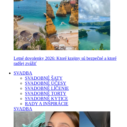
Letné dovolenky 2026: Ktoré krajiny sú bezpečné a ktoré
radšej zvážiť
SVADBA
SVADOBNÉ ŠATY
SVADOBNÉ ÚČESY
SVADOBNÉ LÍČENIE
SVADOBNÉ TORTY
SVADOBNÉ KYTICE
RADY A INŠPIRÁCIE
SVADBA