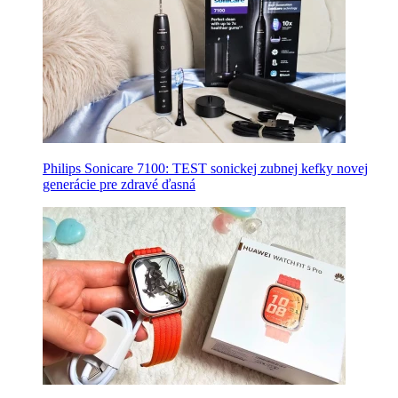
Philips Sonicare 7100: TEST sonickej zubnej kefky novej
generácie pre zdravé ďasná