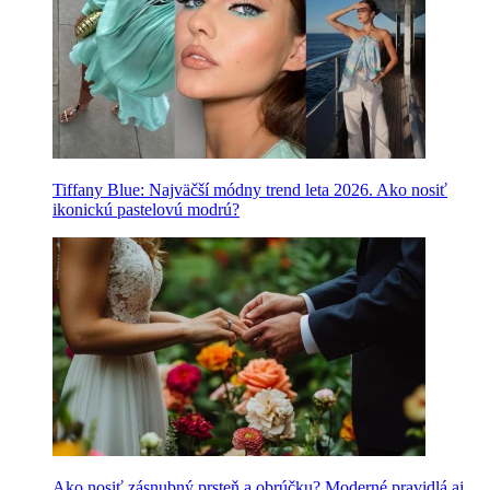
Tiffany Blue: Najväčší módny trend leta 2026. Ako nosiť
ikonickú pastelovú modrú?
Ako nosiť zásnubný prsteň a obrúčku? Moderné pravidlá aj