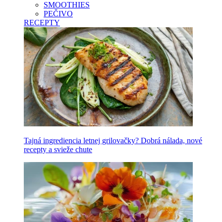
SMOOTHIES
PEČIVO
RECEPTY
Tajná ingrediencia letnej grilovačky? Dobrá nálada, nové
recepty a svieže chute