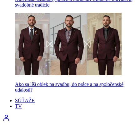
svadobné tradície
Ako sa líši oblek na svadbu, do práce a na spoločenské
udalosti?
SÚŤAŽE
TV