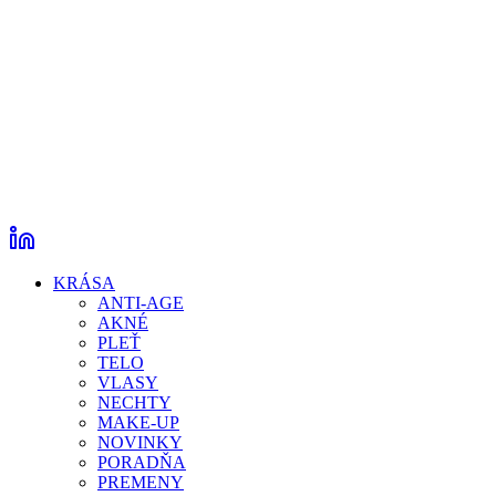
KRÁSA
ANTI-AGE
AKNÉ
PLEŤ
TELO
VLASY
NECHTY
MAKE-UP
NOVINKY
PORADŇA
PREMENY