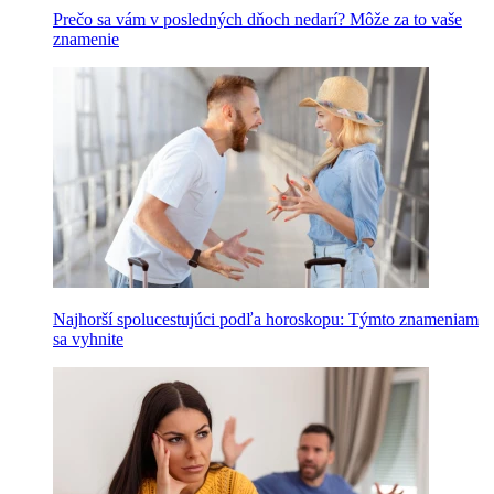
Prečo sa vám v posledných dňoch nedarí? Môže za to vaše
znamenie
Najhorší spolucestujúci podľa horoskopu: Týmto znameniam
sa vyhnite