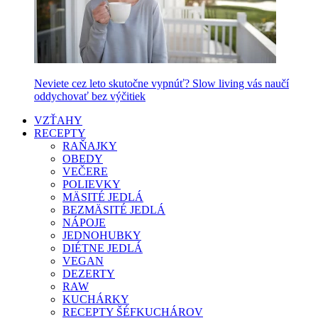
Neviete cez leto skutočne vypnúť? Slow living vás naučí
oddychovať bez výčitiek
VZŤAHY
RECEPTY
RAŇAJKY
OBEDY
VEČERE
POLIEVKY
MÄSITÉ JEDLÁ
BEZMÄSITÉ JEDLÁ
NÁPOJE
JEDNOHUBKY
DIÉTNE JEDLÁ
VEGAN
DEZERTY
RAW
KUCHÁRKY
RECEPTY ŠÉFKUCHÁROV