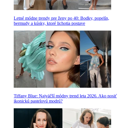
Letné módne trendy pre ženy po 40: Bodky, popelín,
bermudy a kúsky, ktoré lichotia postave
Tiffany Blue: Najväčší módny trend leta 2026. Ako nosiť
ikonickú pastelovú modrú?