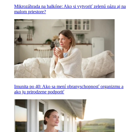
Mikrozáhrada na balkóne: Ako si vytvoriť zelenú oázu aj na
malom priestore?
Imunita po 40: Ako sa mení obranyschopnosť organizmu a
ako ju prirodzene podporiť