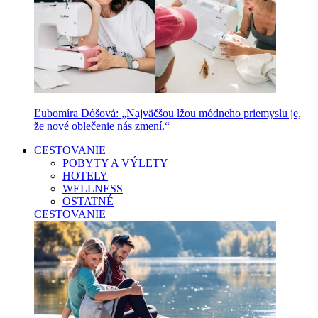
Ľubomíra Dóšová: „Najväčšou lžou módneho priemyslu je,
že nové oblečenie nás zmení.“
CESTOVANIE
POBYTY A VÝLETY
HOTELY
WELLNESS
OSTATNÉ
CESTOVANIE