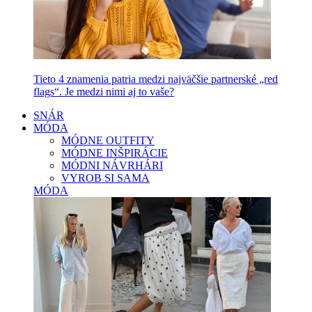
Tieto 4 znamenia patria medzi najväčšie partnerské „red
flags“. Je medzi nimi aj to vaše?
SNÁR
MÓDA
MÓDNE OUTFITY
MÓDNE INŠPIRÁCIE
MÓDNI NÁVRHÁRI
VYROB SI SAMA
MÓDA