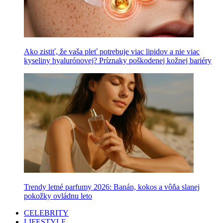
Ako zistiť, že vaša pleť potrebuje viac lipidov a nie viac
kyseliny hyalurónovej? Príznaky poškodenej kožnej bariéry
Trendy letné parfumy 2026: Banán, kokos a vôňa slanej
pokožky ovládnu leto
CELEBRITY
LIFESTYLE