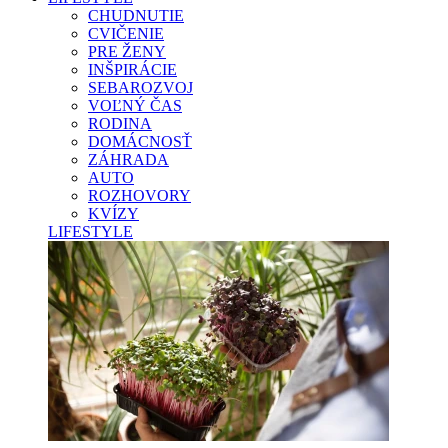
CHUDNUTIE
CVIČENIE
PRE ŽENY
INŠPIRÁCIE
SEBAROZVOJ
VOĽNÝ ČAS
RODINA
DOMÁCNOSŤ
ZÁHRADA
AUTO
ROZHOVORY
KVÍZY
LIFESTYLE