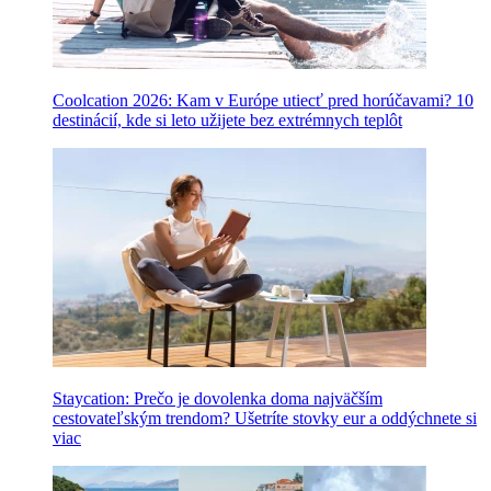
Coolcation 2026: Kam v Európe utiecť pred horúčavami? 10
destinácií, kde si leto užijete bez extrémnych teplôt
Staycation: Prečo je dovolenka doma najväčším
cestovateľským trendom? Ušetríte stovky eur a oddýchnete si
viac