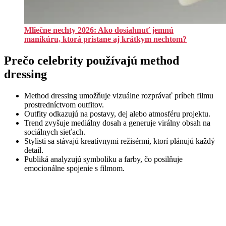
Mliečne nechty 2026: Ako dosiahnuť jemnú
manikúru, ktorá pristane aj krátkym nechtom?
Prečo celebrity používajú method
dressing
Method dressing umožňuje vizuálne rozprávať príbeh filmu
prostredníctvom outfitov.
Outfity odkazujú na postavy, dej alebo atmosféru projektu.
Trend zvyšuje mediálny dosah a generuje virálny obsah na
sociálnych sieťach.
Stylisti sa stávajú kreatívnymi režisérmi, ktorí plánujú každý
detail.
Publiká analyzujú symboliku a farby, čo posilňuje
emocionálne spojenie s filmom.