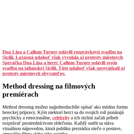
Dua Lipa a Callum Turner oslávili rozprávkovú svadbu na
Sicílii. Luxusná udalosť však vyvolala aj protesty miestnych
Speváčka Dua Lipa a herec Callum Turner oslávili svoju
svadbu na talianskej Sicílii. Túto udalosť však sprevádzali aj
protesty miestnych obyvateľov.
Method dressing na filmových
premiérach
Method dressing možno najjednoduchšie opísať ako módnu formu
hereckej prípravy. Kým niektorí herci sa do svojich rolí ponárajú
psychicky a emocionálne,
celebrity
a ich stylisti začali príbeh
rozprávať prostredníctvom oblečenia. Každý outfit sa stáva
vizuálnou nápovedou, ktorá publiku prezrádza niečo o postave,
atmosfére filmu alebo jeho estetike.