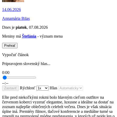
14.06.2026
Annamária Bilas
Dnes je
piatok
, 07.08.2026
Meniny má
Štefánia
- význam mena
Prehrať
Vypočuť článok
Pripravujem slovenský hlas...
0:00
--:--
Rýchlosť
Hlas
Zastaviť
Ešte pred niekoľkými rokmi bolo hlavným cieľom outfitov na
červenom koberci vyzerať elegantne, luxusne a ideálne sa dostať na
zoznam najlepšie oblečených celebrít večera. Dnes je však situácia
úplne iná. Premiéry filmov, tlačové konferencie a mediálne turné sa
zmenili na premyslené módne predstavenia, v ktorých už nejde len o