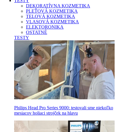
TESTY
DEKORATÍVNA KOZMETIKA
PLEŤOVÁ KOZMETIKA
TELOVÁ KOZMETIKA
VLASOVÁ KOZMETIKA
ELEKTORONIKA
OSTATNÉ
TESTY
Philips Head Pro Series 9000: testovali sme niekoľko
mesiacov holiaci strojček na hlavu