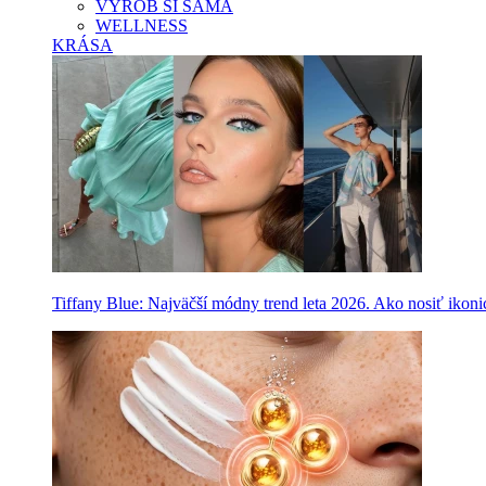
VYROB SI SAMA
WELLNESS
KRÁSA
Tiffany Blue: Najväčší módny trend leta 2026. Ako nosiť ikon