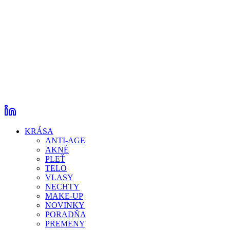
KRÁSA
ANTI-AGE
AKNÉ
PLEŤ
TELO
VLASY
NECHTY
MAKE-UP
NOVINKY
PORADŇA
PREMENY