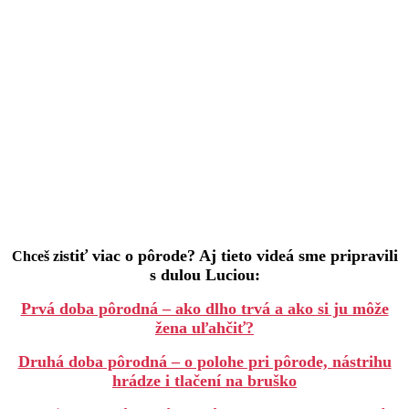
stiť viac o pôrode? Aj tieto videá sme pripravili
Chceš zi
s dulou Luciou:
Prvá doba pôrodná – ako dlho trvá a ako si ju môže
žena uľahčiť?
Druhá doba pôrodná – o polohe pri pôrode, nástrihu
hrádze i tlačení na bruško