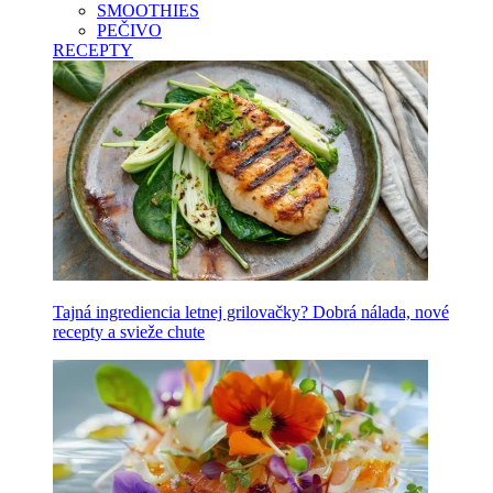
SMOOTHIES
PEČIVO
RECEPTY
Tajná ingrediencia letnej grilovačky? Dobrá nálada, nové
recepty a svieže chute