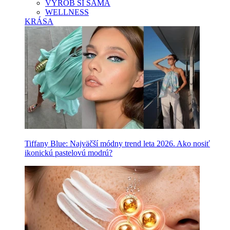
VYROB SI SAMA
WELLNESS
KRÁSA
Tiffany Blue: Najväčší módny trend leta 2026. Ako nosiť
ikonickú pastelovú modrú?