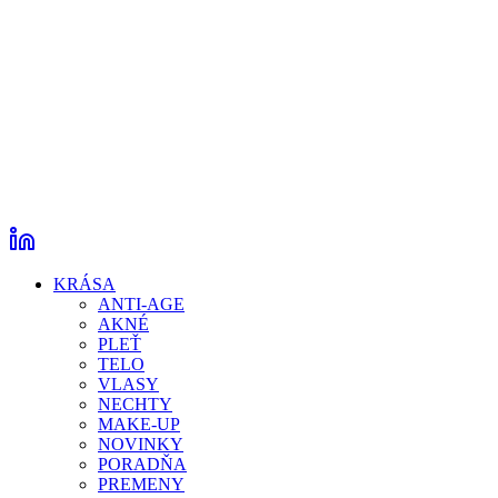
KRÁSA
ANTI-AGE
AKNÉ
PLEŤ
TELO
VLASY
NECHTY
MAKE-UP
NOVINKY
PORADŇA
PREMENY