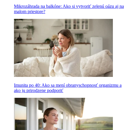
Mikrozáhrada na balkóne: Ako si vytvoriť zelenú oázu aj na
malom priestore?
Imunita po 40: Ako sa mení obranyschopnosť organizmu a
ako ju prirodzene podporiť