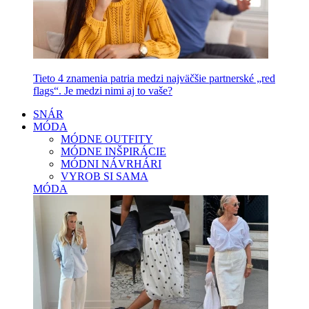
Tieto 4 znamenia patria medzi najväčšie partnerské „red
flags“. Je medzi nimi aj to vaše?
SNÁR
MÓDA
MÓDNE OUTFITY
MÓDNE INŠPIRÁCIE
MÓDNI NÁVRHÁRI
VYROB SI SAMA
MÓDA