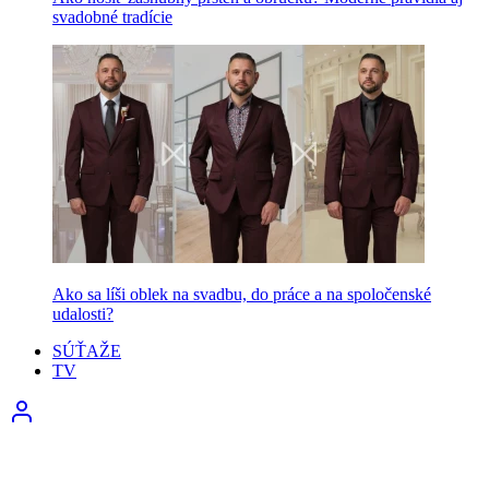
svadobné tradície
Ako sa líši oblek na svadbu, do práce a na spoločenské
udalosti?
SÚŤAŽE
TV