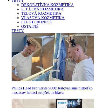
TESTY
DEKORATÍVNA KOZMETIKA
PLEŤOVÁ KOZMETIKA
TELOVÁ KOZMETIKA
VLASOVÁ KOZMETIKA
ELEKTORONIKA
OSTATNÉ
TESTY
Philips Head Pro Series 9000: testovali sme niekoľko
mesiacov holiaci strojček na hlavu