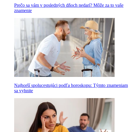
Prečo sa vám v posledných dňoch nedarí? Môže za to vaše
znamenie
Najhorší spolucestujúci podľa horoskopu: Týmto znameniam
sa vyhnite