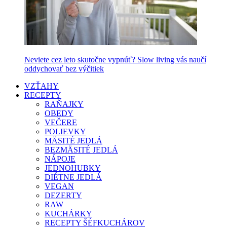
Neviete cez leto skutočne vypnúť? Slow living vás naučí
oddychovať bez výčitiek
VZŤAHY
RECEPTY
RAŇAJKY
OBEDY
VEČERE
POLIEVKY
MÄSITÉ JEDLÁ
BEZMÄSITÉ JEDLÁ
NÁPOJE
JEDNOHUBKY
DIÉTNE JEDLÁ
VEGAN
DEZERTY
RAW
KUCHÁRKY
RECEPTY ŠÉFKUCHÁROV