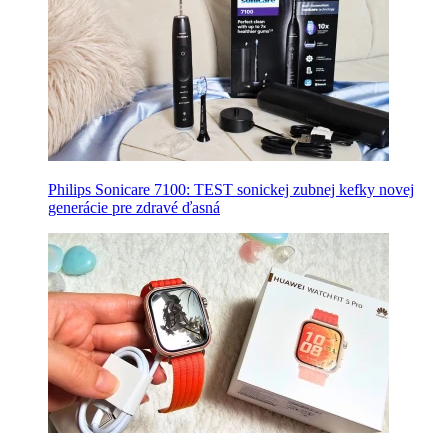
Philips Sonicare 7100: TEST sonickej zubnej kefky novej
generácie pre zdravé ďasná