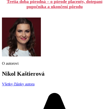
Tretia doba pôrodná – o pôrode placenty, dotepaní
pupočníka a ukončení pôrodu
O autorovi
Nikol Kaštierová
Všetky články autora