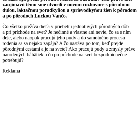
zaujímavú tému sme otvorili v novom rozhovore s pôrodnou
dulou, laktačnou poradkyňou a sprievodkyňou žien k pôrodom
a po pôrodoch Luckou Vančo.
Čo všetko prežíva dieťa v priebehu jednotlivých pôrodných dôb
a pri príchode na svet? Je nečinné a vlastne ani nevie, čo sa s ním
deje, alebo naopak pracujú jeho pudy a do samotného procesu
rodenia sa sa nejako zapája? A čo nastáva po tom, keď prejde
pôrodnými cestami a je na svete? Ako pracujú pudy a zmysly práve
narodených bábätiek a čo po príchode na svet bezpodmienečne
potrebujú?
Reklama