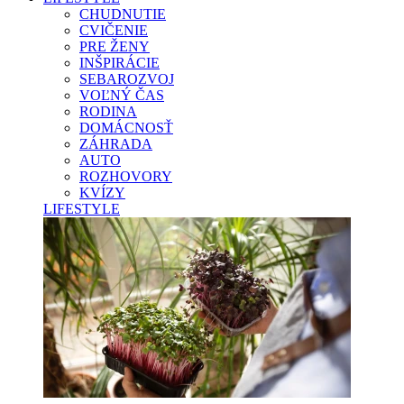
CHUDNUTIE
CVIČENIE
PRE ŽENY
INŠPIRÁCIE
SEBAROZVOJ
VOĽNÝ ČAS
RODINA
DOMÁCNOSŤ
ZÁHRADA
AUTO
ROZHOVORY
KVÍZY
LIFESTYLE