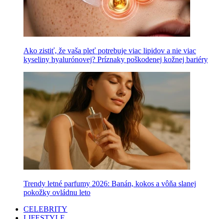
Ako zistiť, že vaša pleť potrebuje viac lipidov a nie viac
kyseliny hyalurónovej? Príznaky poškodenej kožnej bariéry
Trendy letné parfumy 2026: Banán, kokos a vôňa slanej
pokožky ovládnu leto
CELEBRITY
LIFESTYLE