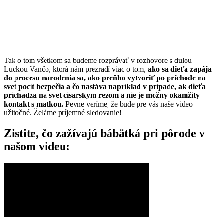
Tak o tom všetkom sa budeme rozprávať v rozhovore s dulou
Luckou Vančo, ktorá nám prezradí viac o tom,
ako sa dieťa zapája
do procesu narodenia sa, ako preňho vytvoriť po príchode na
svet pocit bezpečia a čo nastáva napríklad v prípade, ak dieťa
prichádza na svet cisárskym rezom a nie je možný okamžitý
kontakt s matkou.
Pevne veríme, že bude pre vás naše video
užitočné. Želáme príjemné sledovanie!
Zistite, čo zažívajú bábätká pri pôrode v
našom videu: