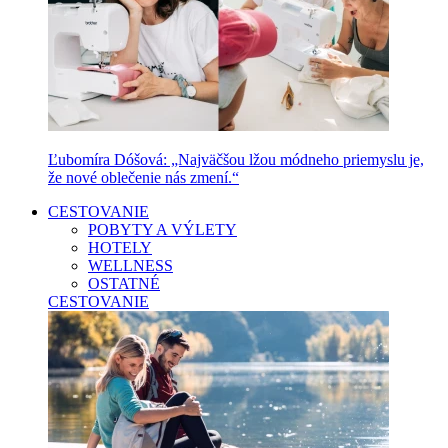
Ľubomíra Dóšová: „Najväčšou lžou módneho priemyslu je,
že nové oblečenie nás zmení.“
CESTOVANIE
POBYTY A VÝLETY
HOTELY
WELLNESS
OSTATNÉ
CESTOVANIE