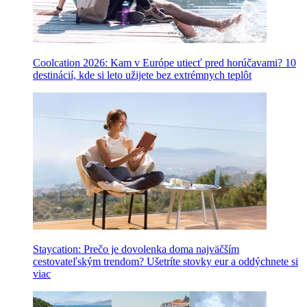
Coolcation 2026: Kam v Európe utiecť pred horúčavami? 10
destinácií, kde si leto užijete bez extrémnych teplôt
Staycation: Prečo je dovolenka doma najväčším
cestovateľským trendom? Ušetríte stovky eur a oddýchnete si
viac