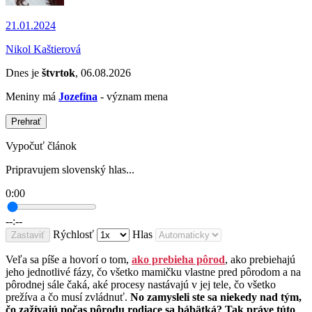
21.01.2024
Nikol Kaštierová
Dnes je
štvrtok
, 06.08.2026
Meniny má
Jozefína
- význam mena
Prehrať
Vypočuť článok
Pripravujem slovenský hlas...
0:00
--:--
Rýchlosť
Hlas
Zastaviť
Veľa sa píše a hovorí o tom,
ako prebieha pôrod
, ako prebiehajú
jeho jednotlivé fázy, čo všetko mamičku vlastne pred pôrodom a na
pôrodnej sále čaká, aké procesy nastávajú v jej tele, čo všetko
prežíva a čo musí zvládnuť.
No zamysleli ste sa niekedy nad tým,
čo zažívajú počas pôrodu rodiace sa bábätká? Tak práve túto