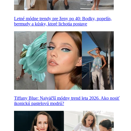
Letné módne trendy pre ženy po 40: Bodky, popelín,
bermudy a kúsky, ktoré lichotia postave
Tiffany Blue: Najväčší módny trend leta 2026. Ako nosiť
ikonickú pastelovú modrú?