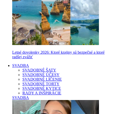
Letné dovolenky 2026: Ktoré krajiny sú bezpečné a ktoré
radšej zvážiť
SVADBA
SVADOBNÉ ŠATY
SVADOBNÉ ÚČESY
SVADOBNÉ LÍČENIE
SVADOBNÉ TORTY
SVADOBNÉ KYTICE
RADY A INŠPIRÁCIE
SVADBA