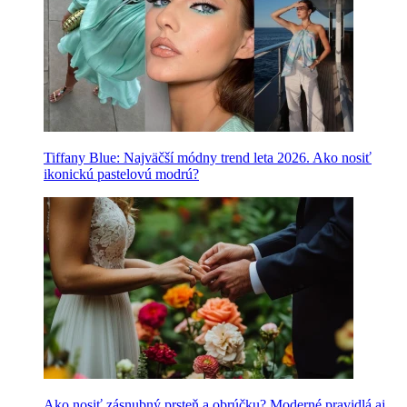
Tiffany Blue: Najväčší módny trend leta 2026. Ako nosiť
ikonickú pastelovú modrú?
Ako nosiť zásnubný prsteň a obrúčku? Moderné pravidlá aj