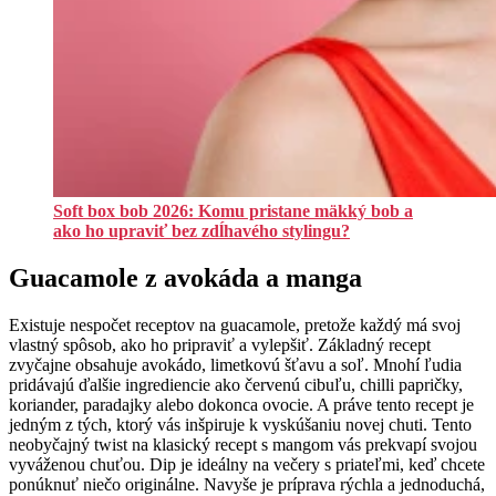
Soft box bob 2026: Komu pristane mäkký bob a
ako ho upraviť bez zdĺhavého stylingu?
Guacamole z avokáda a manga
Existuje nespočet receptov na guacamole, pretože každý má svoj
vlastný spôsob, ako ho pripraviť a vylepšiť. Základný recept
zvyčajne obsahuje avokádo, limetkovú šťavu a soľ. Mnohí ľudia
pridávajú ďalšie ingrediencie ako červenú cibuľu, chilli papričky,
koriander, paradajky alebo dokonca ovocie. A práve tento recept je
jedným z tých, ktorý vás inšpiruje k vyskúšaniu novej chuti. Tento
neobyčajný twist na klasický recept s mangom vás prekvapí svojou
vyváženou chuťou. Dip je ideálny na večery s priateľmi, keď chcete
ponúknuť niečo originálne. Navyše je príprava rýchla a jednoduchá,