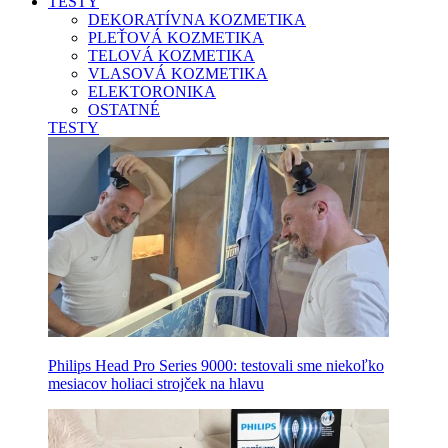
TESTY
DEKORATÍVNA KOZMETIKA
PLEŤOVÁ KOZMETIKA
TELOVÁ KOZMETIKA
VLASOVÁ KOZMETIKA
ELEKTORONIKA
OSTATNÉ
TESTY
Philips Head Pro Series 9000: testovali sme niekoľko
mesiacov holiaci strojček na hlavu