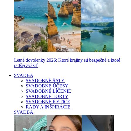
Letné dovolenky 2026: Ktoré krajiny sú bezpečné a ktoré
radšej zvážiť
SVADBA
SVADOBNÉ ŠATY
SVADOBNÉ ÚČESY
SVADOBNÉ LÍČENIE
SVADOBNÉ TORTY
SVADOBNÉ KYTICE
RADY A INŠPIRÁCIE
SVADBA