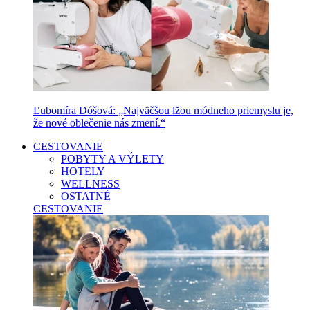
Ľubomíra Dóšová: „Najväčšou lžou módneho priemyslu je,
že nové oblečenie nás zmení.“
CESTOVANIE
POBYTY A VÝLETY
HOTELY
WELLNESS
OSTATNÉ
CESTOVANIE