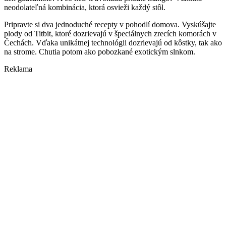
neodolateľná kombinácia, ktorá osvieži každý stôl.
Pripravte si dva jednoduché recepty v pohodlí domova. Vyskúšajte
plody od Titbit, ktoré dozrievajú v špeciálnych zrecích komorách v
Čechách. Vďaka unikátnej technológii dozrievajú od kôstky, tak ako
na strome. Chutia potom ako pobozkané exotickým slnkom.
Reklama