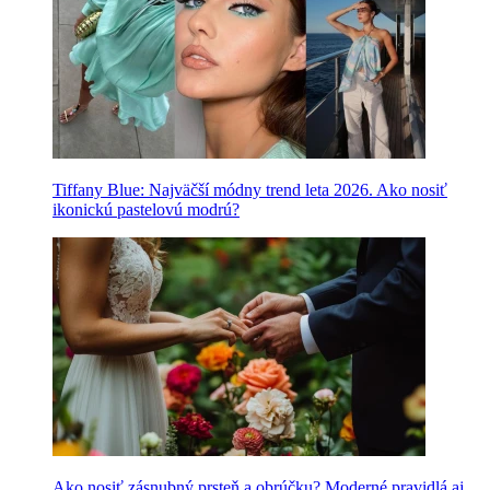
Tiffany Blue: Najväčší módny trend leta 2026. Ako nosiť
ikonickú pastelovú modrú?
Ako nosiť zásnubný prsteň a obrúčku? Moderné pravidlá aj