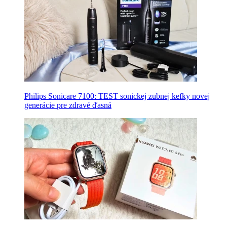
Philips Sonicare 7100: TEST sonickej zubnej kefky novej
generácie pre zdravé ďasná