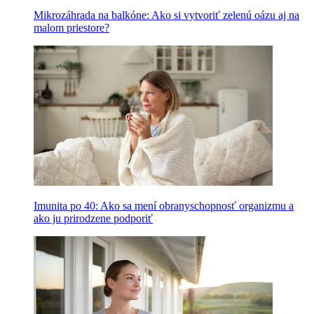
Mikrozáhrada na balkóne: Ako si vytvoriť zelenú oázu aj na
malom priestore?
Imunita po 40: Ako sa mení obranyschopnosť organizmu a
ako ju prirodzene podporiť