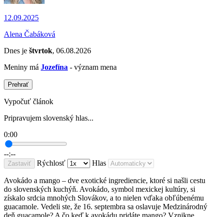
12.09.2025
Alena Čabáková
Dnes je
štvrtok
, 06.08.2026
Meniny má
Jozefína
- význam mena
Prehrať
Vypočuť článok
Pripravujem slovenský hlas...
0:00
--:--
Rýchlosť
Hlas
Zastaviť
Avokádo a mango – dve exotické ingrediencie, ktoré si našli cestu
do slovenských kuchýň. Avokádo, symbol mexickej kultúry, si
získalo srdcia mnohých Slovákov, a to nielen vďaka obľúbenému
guacamole. Vedeli ste, že 16. septembra sa oslavuje Medzinárodný
deň guacamole? A čo keď k avokádu pridáte mango? Vznikne