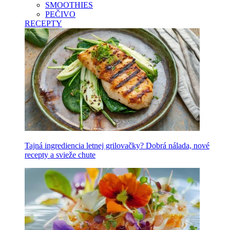
SMOOTHIES
PEČIVO
RECEPTY
Tajná ingrediencia letnej grilovačky? Dobrá nálada, nové
recepty a svieže chute