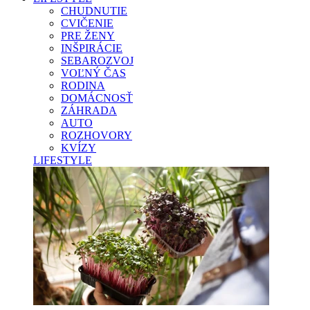
CHUDNUTIE
CVIČENIE
PRE ŽENY
INŠPIRÁCIE
SEBAROZVOJ
VOĽNÝ ČAS
RODINA
DOMÁCNOSŤ
ZÁHRADA
AUTO
ROZHOVORY
KVÍZY
LIFESTYLE