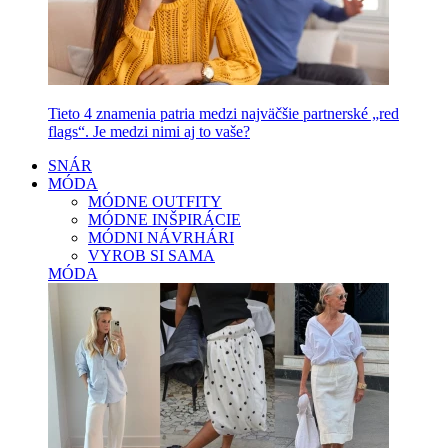
Tieto 4 znamenia patria medzi najväčšie partnerské „red
flags“. Je medzi nimi aj to vaše?
SNÁR
MÓDA
MÓDNE OUTFITY
MÓDNE INŠPIRÁCIE
MÓDNI NÁVRHÁRI
VYROB SI SAMA
MÓDA