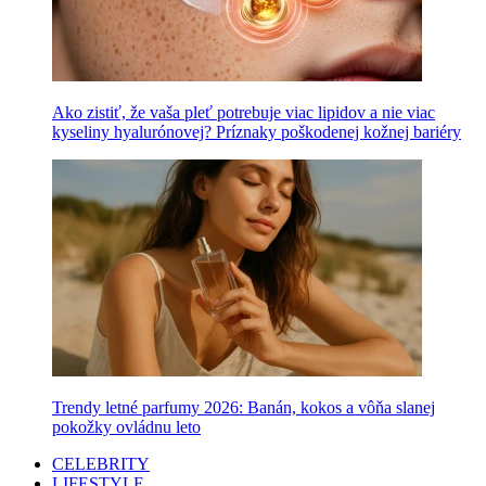
Ako zistiť, že vaša pleť potrebuje viac lipidov a nie viac
kyseliny hyalurónovej? Príznaky poškodenej kožnej bariéry
Trendy letné parfumy 2026: Banán, kokos a vôňa slanej
pokožky ovládnu leto
CELEBRITY
LIFESTYLE