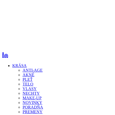
KRÁSA
ANTI-AGE
AKNÉ
PLEŤ
TELO
VLASY
NECHTY
MAKE-UP
NOVINKY
PORADŇA
PREMENY