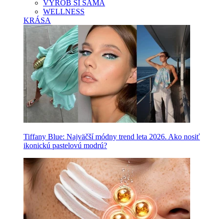
VYROB SI SAMA
WELLNESS
KRÁSA
Tiffany Blue: Najväčší módny trend leta 2026. Ako nosiť
ikonickú pastelovú modrú?