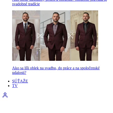
svadobné tradície
Ako sa líši oblek na svadbu, do práce a na spoločenské
udalosti?
SÚŤAŽE
TV