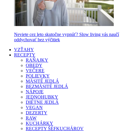
Neviete cez leto skutočne vypnúť? Slow living vás naučí
oddychovať bez výčitiek
VZŤAHY
RECEPTY
RAŇAJKY
OBEDY
VEČERE
POLIEVKY
MÄSITÉ JEDLÁ
BEZMÄSITÉ JEDLÁ
NÁPOJE
JEDNOHUBKY
DIÉTNE JEDLÁ
VEGAN
DEZERTY
RAW
KUCHÁRKY
RECEPTY ŠÉFKUCHÁROV