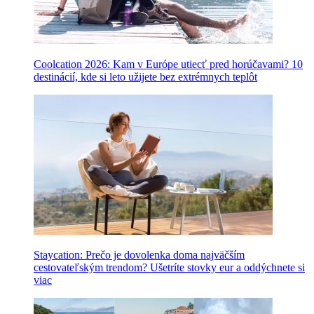
Coolcation 2026: Kam v Európe utiecť pred horúčavami? 10
destinácií, kde si leto užijete bez extrémnych teplôt
Staycation: Prečo je dovolenka doma najväčším
cestovateľským trendom? Ušetríte stovky eur a oddýchnete si
viac