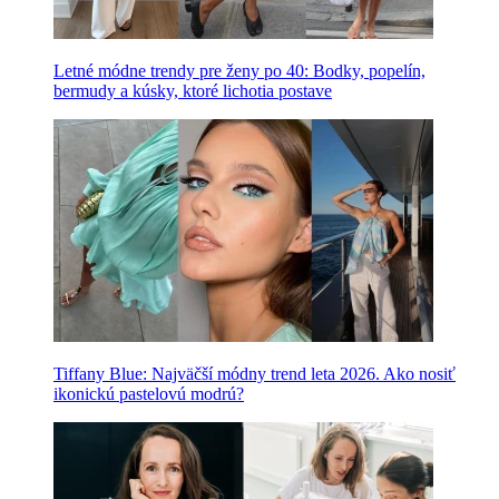
Letné módne trendy pre ženy po 40: Bodky, popelín,
bermudy a kúsky, ktoré lichotia postave
Tiffany Blue: Najväčší módny trend leta 2026. Ako nosiť
ikonickú pastelovú modrú?