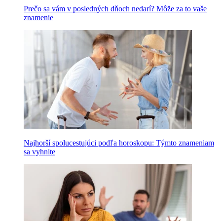
Prečo sa vám v posledných dňoch nedarí? Môže za to vaše
znamenie
Najhorší spolucestujúci podľa horoskopu: Týmto znameniam
sa vyhnite