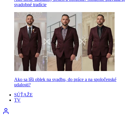
svadobné tradície
Ako sa líši oblek na svadbu, do práce a na spoločenské
udalosti?
SÚŤAŽE
TV