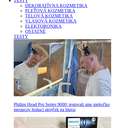
TESTY
DEKORATÍVNA KOZMETIKA
PLEŤOVÁ KOZMETIKA
TELOVÁ KOZMETIKA
VLASOVÁ KOZMETIKA
ELEKTORONIKA
OSTATNÉ
TESTY
Philips Head Pro Series 9000: testovali sme niekoľko
mesiacov holiaci strojček na hlavu