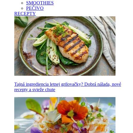
SMOOTHIES
PEČIVO
RECEPTY
Tajná ingrediencia letnej grilovačky? Dobrá nálada, nové
recepty a svieže chute