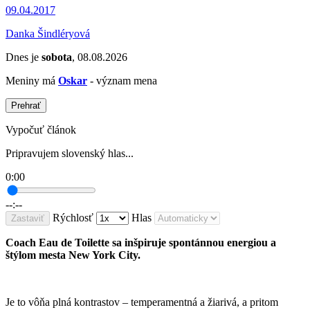
09.04.2017
Danka Šindléryová
Dnes je
sobota
, 08.08.2026
Meniny má
Oskar
- význam mena
Prehrať
Vypočuť článok
Pripravujem slovenský hlas...
0:00
--:--
Rýchlosť
Hlas
Zastaviť
Coach Eau de Toilette sa inšpiruje spontánnou energiou a
štýlom mesta New York City.
Je to vôňa plná kontrastov – temperamentná a žiarivá, a pritom