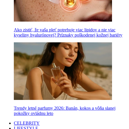
Ako zistiť, že vaša pleť potrebuje viac lipidov a nie viac
kyseliny hyalurónovej? Príznaky poškodenej kožnej bariéry
Trendy letné parfumy 2026: Banán, kokos a vôňa slanej
pokožky ovládnu leto
CELEBRITY
LIFESTYLE