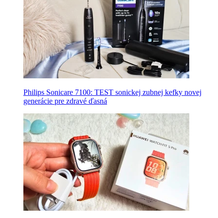
Philips Sonicare 7100: TEST sonickej zubnej kefky novej
generácie pre zdravé ďasná