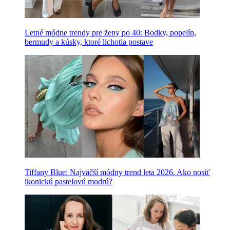
Letné módne trendy pre ženy po 40: Bodky, popelín,
bermudy a kúsky, ktoré lichotia postave
Tiffany Blue: Najväčší módny trend leta 2026. Ako nosiť
ikonickú pastelovú modrú?