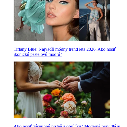
Tiffany Blue: Najväčší módny trend leta 2026. Ako nosiť
ikonickú pastelovú modrú?
Ako nosiť zásnubný prsteň a obrúčku? Moderné pravidlá aj