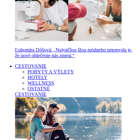
Ľubomíra Dóšová: „Najväčšou lžou módneho priemyslu je,
že nové oblečenie nás zmení.“
CESTOVANIE
POBYTY A VÝLETY
HOTELY
WELLNESS
OSTATNÉ
CESTOVANIE