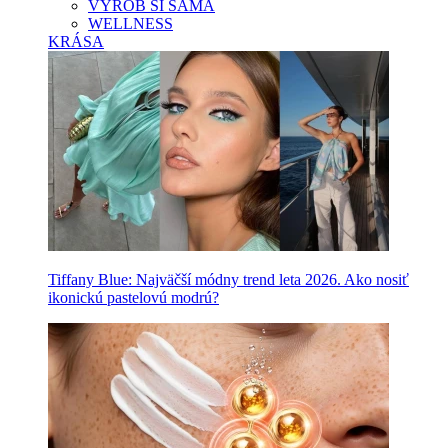
VYROB SI SAMA
WELLNESS
KRÁSA
Tiffany Blue: Najväčší módny trend leta 2026. Ako nosiť
ikonickú pastelovú modrú?