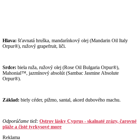
Hlava:
šťavnatá hruška, mandarínkový olej (Mandarin Oil Italy
Orpur®), ružový grapefruit, liči.
Srdce:
biela ruža, ružový olej (Rose Oil Bulgaria Orpur®),
Mahonial™, jazmínový absolút (Sambac Jasmine Absolute
Orpur®).
Základ:
biely céder, pižmo, santal, akord dubového machu.
Odporúčame tiež:
Ostrov lásky Cyprus - skalnaté zrázy, čarovné
pláže a čisté tyrkysové more
Reklama