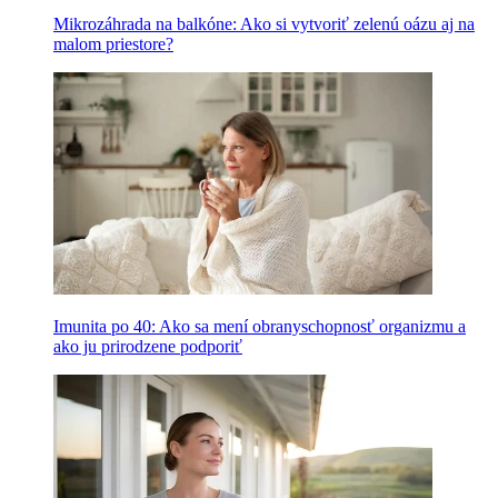
Mikrozáhrada na balkóne: Ako si vytvoriť zelenú oázu aj na
malom priestore?
Imunita po 40: Ako sa mení obranyschopnosť organizmu a
ako ju prirodzene podporiť