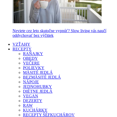
Neviete cez leto skutočne vypnúť? Slow living vás naučí
oddychovať bez výčitiek
VZŤAHY
RECEPTY
RAŇAJKY
OBEDY
VEČERE
POLIEVKY
MÄSITÉ JEDLÁ
BEZMÄSITÉ JEDLÁ
NÁPOJE
JEDNOHUBKY
DIÉTNE JEDLÁ
VEGAN
DEZERTY
RAW
KUCHÁRKY
RECEPTY ŠÉFKUCHÁROV