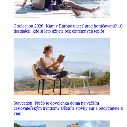
Coolcation 2026: Kam v Európe utiecť pred horúčavami? 10
destinácií, kde si leto užijete bez extrémnych teplôt
Staycation: Prečo je dovolenka doma najväčším
cestovateľským trendom? Ušetríte stovky eur a oddýchnete si
viac