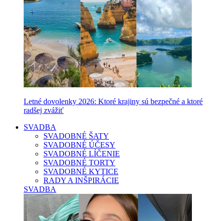
Letné dovolenky 2026: Ktoré krajiny sú bezpečné a ktoré
radšej zvážiť
SVADBA
SVADOBNÉ ŠATY
SVADOBNÉ ÚČESY
SVADOBNÉ LÍČENIE
SVADOBNÉ TORTY
SVADOBNÉ KYTICE
RADY A INŠPIRÁCIE
SVADBA