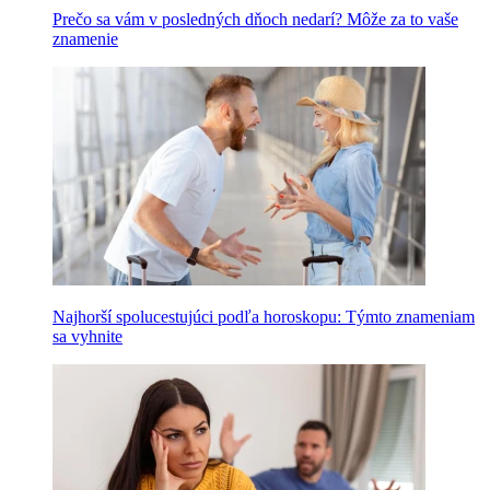
Prečo sa vám v posledných dňoch nedarí? Môže za to vaše
znamenie
Najhorší spolucestujúci podľa horoskopu: Týmto znameniam
sa vyhnite