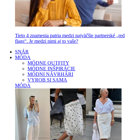
Tieto 4 znamenia patria medzi najväčšie partnerské „red
flags“. Je medzi nimi aj to vaše?
SNÁR
MÓDA
MÓDNE OUTFITY
MÓDNE INŠPIRÁCIE
MÓDNI NÁVRHÁRI
VYROB SI SAMA
MÓDA