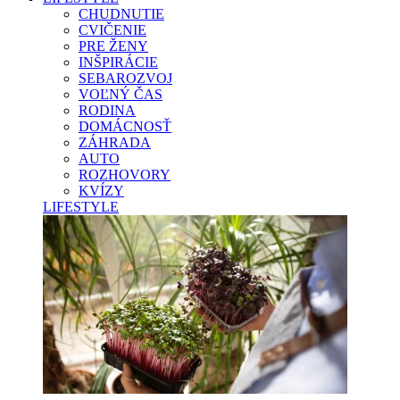
CHUDNUTIE
CVIČENIE
PRE ŽENY
INŠPIRÁCIE
SEBAROZVOJ
VOĽNÝ ČAS
RODINA
DOMÁCNOSŤ
ZÁHRADA
AUTO
ROZHOVORY
KVÍZY
LIFESTYLE