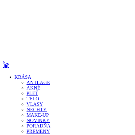
KRÁSA
ANTI-AGE
AKNÉ
PLEŤ
TELO
VLASY
NECHTY
MAKE-UP
NOVINKY
PORADŇA
PREMENY