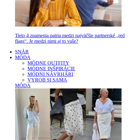
Tieto 4 znamenia patria medzi najväčšie partnerské „red
flags“. Je medzi nimi aj to vaše?
SNÁR
MÓDA
MÓDNE OUTFITY
MÓDNE INŠPIRÁCIE
MÓDNI NÁVRHÁRI
VYROB SI SAMA
MÓDA