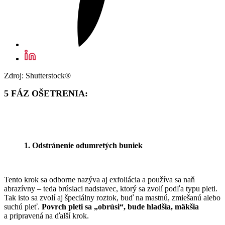
Zdroj: Shutterstock®
5 FÁZ OŠETRENIA:
1. Odstránenie odumretých buniek
Tento krok sa odborne nazýva aj exfoliácia a používa sa naň
abrazívny – teda brúsiaci nadstavec, ktorý sa zvolí podľa typu pleti.
Tak isto sa zvolí aj špeciálny roztok, buď na mastnú, zmiešanú alebo
suchú pleť.
Povrch pleti sa „obrúsi“, bude hladšia, mäkšia
a pripravená na ďalší krok.