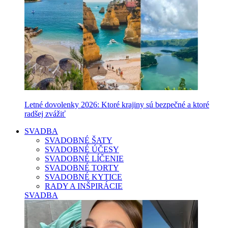
Letné dovolenky 2026: Ktoré krajiny sú bezpečné a ktoré
radšej zvážiť
SVADBA
SVADOBNÉ ŠATY
SVADOBNÉ ÚČESY
SVADOBNÉ LÍČENIE
SVADOBNÉ TORTY
SVADOBNÉ KYTICE
RADY A INŠPIRÁCIE
SVADBA