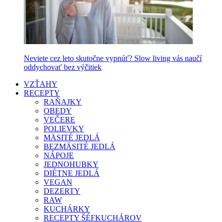
Neviete cez leto skutočne vypnúť? Slow living vás naučí
oddychovať bez výčitiek
VZŤAHY
RECEPTY
RAŇAJKY
OBEDY
VEČERE
POLIEVKY
MÄSITÉ JEDLÁ
BEZMÄSITÉ JEDLÁ
NÁPOJE
JEDNOHUBKY
DIÉTNE JEDLÁ
VEGAN
DEZERTY
RAW
KUCHÁRKY
RECEPTY ŠÉFKUCHÁROV