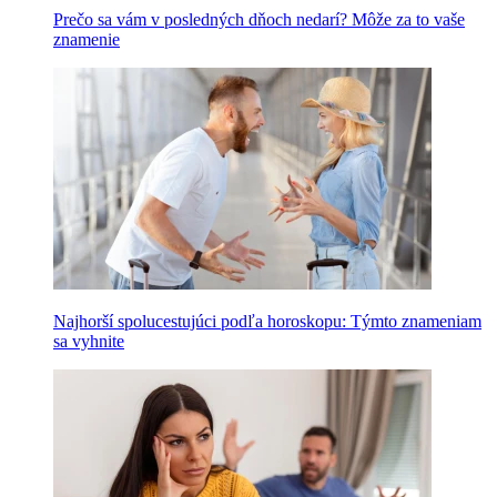
Prečo sa vám v posledných dňoch nedarí? Môže za to vaše
znamenie
Najhorší spolucestujúci podľa horoskopu: Týmto znameniam
sa vyhnite