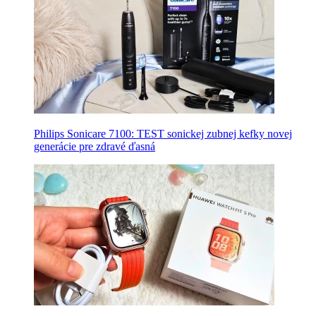
Philips Sonicare 7100: TEST sonickej zubnej kefky novej
generácie pre zdravé ďasná