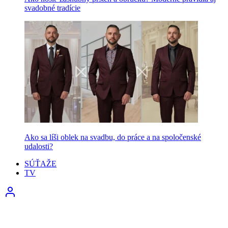
svadobné tradície
Ako sa líši oblek na svadbu, do práce a na spoločenské
udalosti?
SÚŤAŽE
TV