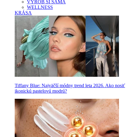
VYROB SI SAMA
WELLNESS
KRÁSA
Tiffany Blue: Najväčší módny trend leta 2026. Ako nosiť
ikonickú pastelovú modrú?