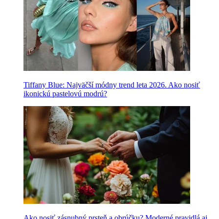
Tiffany Blue: Najväčší módny trend leta 2026. Ako nosiť
ikonickú pastelovú modrú?
Ako nosiť zásnubný prsteň a obrúčku? Moderné pravidlá aj