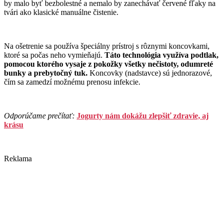
by malo byť bezbolestné a nemalo by zanechávať červené fľaky na
tvári ako klasické manuálne čistenie.
Na ošetrenie sa používa špeciálny prístroj s rôznymi koncovkami,
ktoré sa počas neho vymieňajú.
Táto technológia využíva podtlak,
pomocou ktorého vysaje z pokožky všetky nečistoty, odumreté
bunky a prebytočný tuk.
Koncovky (nadstavce) sú jednorazové,
čím sa zamedzí možnému prenosu infekcie.
Odporúčame prečítať:
Jogurty nám dokážu zlepšiť zdravie, aj
krásu
Reklama