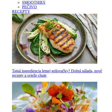
SMOOTHIES
PEČIVO
RECEPTY
Tajná ingrediencia letnej grilovačky? Dobrá nálada, nové
recepty a svieže chute