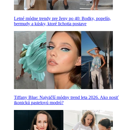
Letné módne trendy pre ženy po 40: Bodky, popelín,
bermudy a kúsky, ktoré lichotia postave
Tiffany Blue: Najväčší módny trend leta 2026. Ako nosiť
ikonickú pastelovú modrú?