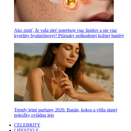
Ako zistiť, že vaša pleť potrebuje viac lipidov a nie viac
kyseliny hyalurónovej? Príznaky poškodenej kožnej bariéry
Trendy letné parfumy 2026: Banán, kokos a vôňa slanej
pokožky ovládnu leto
CELEBRITY
LIFESTYLE