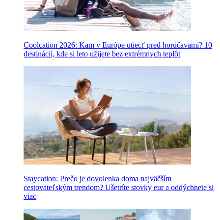
Coolcation 2026: Kam v Európe utiecť pred horúčavami? 10
destinácií, kde si leto užijete bez extrémnych teplôt
Staycation: Prečo je dovolenka doma najväčším
cestovateľským trendom? Ušetríte stovky eur a oddýchnete si
viac