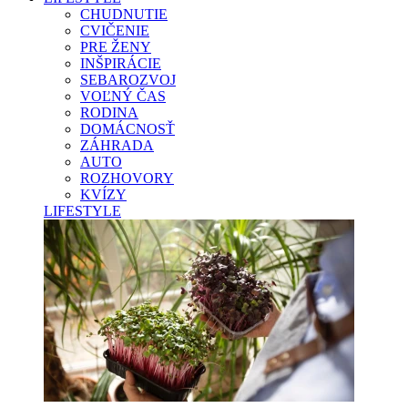
CHUDNUTIE
CVIČENIE
PRE ŽENY
INŠPIRÁCIE
SEBAROZVOJ
VOĽNÝ ČAS
RODINA
DOMÁCNOSŤ
ZÁHRADA
AUTO
ROZHOVORY
KVÍZY
LIFESTYLE