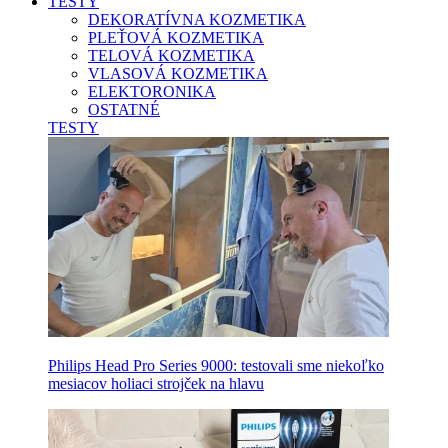
TESTY
DEKORATÍVNA KOZMETIKA
PLEŤOVÁ KOZMETIKA
TELOVÁ KOZMETIKA
VLASOVÁ KOZMETIKA
ELEKTORONIKA
OSTATNÉ
TESTY
Philips Head Pro Series 9000: testovali sme niekoľko
mesiacov holiaci strojček na hlavu