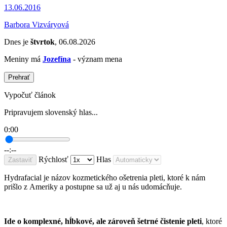
13.06.2016
Barbora Vizváryová
Dnes je
štvrtok
, 06.08.2026
Meniny má
Jozefína
- význam mena
Prehrať
Vypočuť článok
Pripravujem slovenský hlas...
0:00
--:--
Rýchlosť
Hlas
Zastaviť
Hydrafacial je názov kozmetického ošetrenia pleti, ktoré k nám
prišlo z Ameriky a postupne sa už aj u nás udomácňuje.
Ide o komplexné, hĺbkové, ale zároveň šetrné čistenie pleti
, ktoré