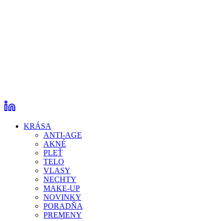
KRÁSA
ANTI-AGE
AKNÉ
PLEŤ
TELO
VLASY
NECHTY
MAKE-UP
NOVINKY
PORADŇA
PREMENY