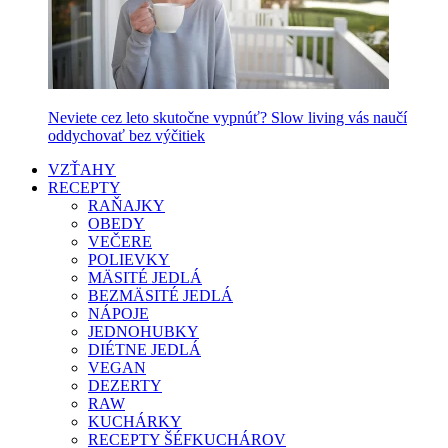
Neviete cez leto skutočne vypnúť? Slow living vás naučí
oddychovať bez výčitiek
VZŤAHY
RECEPTY
RAŇAJKY
OBEDY
VEČERE
POLIEVKY
MÄSITÉ JEDLÁ
BEZMÄSITÉ JEDLÁ
NÁPOJE
JEDNOHUBKY
DIÉTNE JEDLÁ
VEGAN
DEZERTY
RAW
KUCHÁRKY
RECEPTY ŠÉFKUCHÁROV