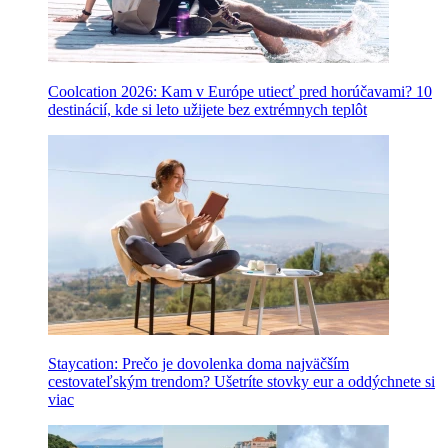
Coolcation 2026: Kam v Európe utiecť pred horúčavami? 10
destinácií, kde si leto užijete bez extrémnych teplôt
Staycation: Prečo je dovolenka doma najväčším
cestovateľským trendom? Ušetríte stovky eur a oddýchnete si
viac