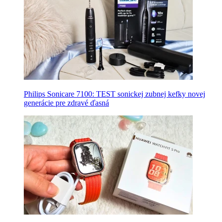
Philips Sonicare 7100: TEST sonickej zubnej kefky novej
generácie pre zdravé ďasná