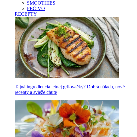
SMOOTHIES
PEČIVO
RECEPTY
Tajná ingrediencia letnej grilovačky? Dobrá nálada, nové
recepty a svieže chute