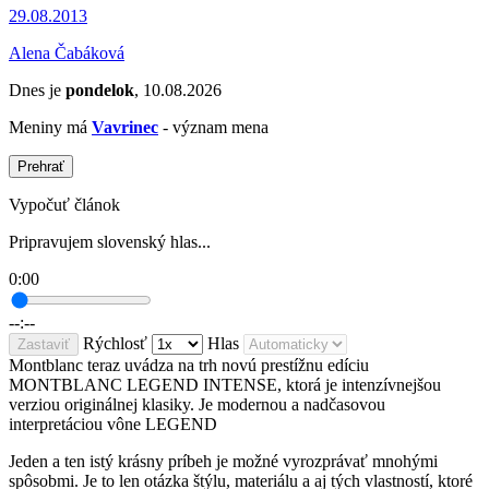
29.08.2013
Alena Čabáková
Dnes je
pondelok
, 10.08.2026
Meniny má
Vavrinec
- význam mena
Prehrať
Vypočuť článok
Pripravujem slovenský hlas...
0:00
--:--
Rýchlosť
Hlas
Zastaviť
Montblanc teraz uvádza na trh novú prestížnu edíciu
MONTBLANC LEGEND INTENSE, ktorá je intenzívnejšou
verziou originálnej klasiky. Je modernou a nadčasovou
interpretáciou vône LEGEND
Jeden a ten istý krásny príbeh je možné vyrozprávať mnohými
spôsobmi. Je to len otázka štýlu, materiálu a aj tých vlastností, ktoré