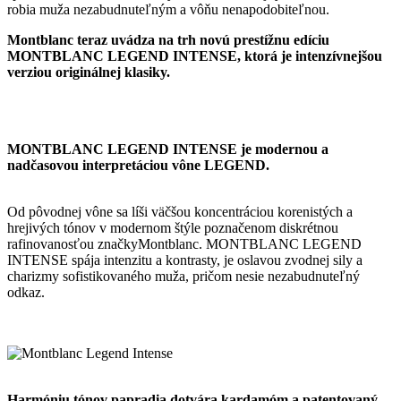
robia muža nezabudnuteľným a vôňu nenapodobiteľnou.
Montblanc teraz uvádza na trh novú prestížnu edíciu
MONTBLANC LEGEND INTENSE, ktorá je intenzívnejšou
verziou originálnej klasiky.
MONTBLANC LEGEND INTENSE je modernou a
nadčasovou interpretáciou vône LEGEND.
Od pôvodnej vône sa líši väčšou koncentráciou korenistých a
hrejivých tónov v modernom štýle poznačenom diskrétnou
rafinovanosťou značkyMontblanc. MONTBLANC LEGEND
INTENSE spája intenzitu a kontrasty, je oslavou zvodnej sily a
charizmy sofistikovaného muža, pričom nesie nezabudnuteľný
odkaz.
Harmóniu tónov papradia dotvára kardamóm a patentovaný