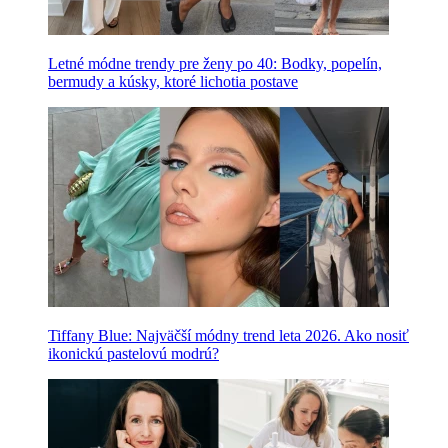
Letné módne trendy pre ženy po 40: Bodky, popelín,
bermudy a kúsky, ktoré lichotia postave
Tiffany Blue: Najväčší módny trend leta 2026. Ako nosiť
ikonickú pastelovú modrú?