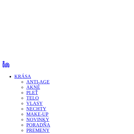
KRÁSA
ANTI-AGE
AKNÉ
PLEŤ
TELO
VLASY
NECHTY
MAKE-UP
NOVINKY
PORADŇA
PREMENY