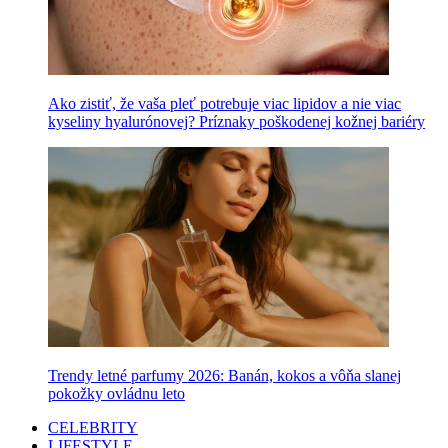
Ako zistiť, že vaša pleť potrebuje viac lipidov a nie viac
kyseliny hyalurónovej? Príznaky poškodenej kožnej bariéry
Trendy letné parfumy 2026: Banán, kokos a vôňa slanej
pokožky ovládnu leto
CELEBRITY
LIFESTYLE