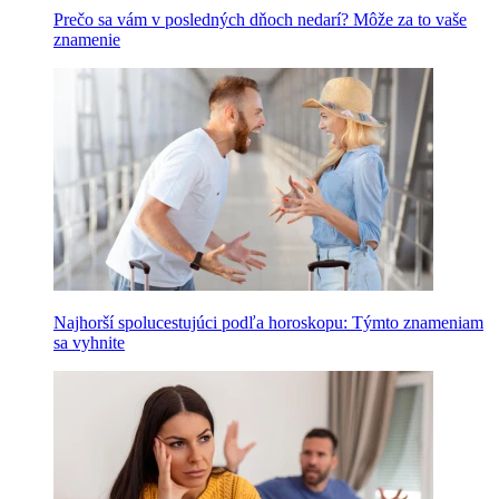
Prečo sa vám v posledných dňoch nedarí? Môže za to vaše
znamenie
Najhorší spolucestujúci podľa horoskopu: Týmto znameniam
sa vyhnite