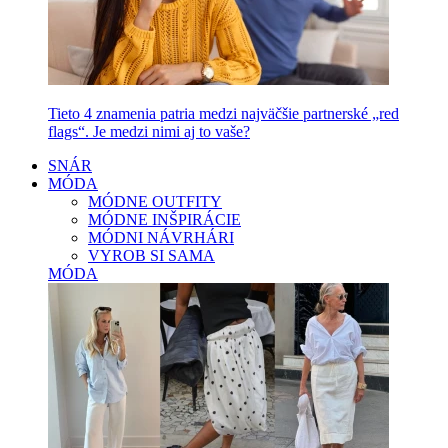
Tieto 4 znamenia patria medzi najväčšie partnerské „red
flags“. Je medzi nimi aj to vaše?
SNÁR
MÓDA
MÓDNE OUTFITY
MÓDNE INŠPIRÁCIE
MÓDNI NÁVRHÁRI
VYROB SI SAMA
MÓDA