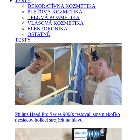
TESTY
DEKORATÍVNA KOZMETIKA
PLEŤOVÁ KOZMETIKA
TELOVÁ KOZMETIKA
VLASOVÁ KOZMETIKA
ELEKTORONIKA
OSTATNÉ
TESTY
Philips Head Pro Series 9000: testovali sme niekoľko
mesiacov holiaci strojček na hlavu