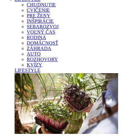
CHUDNUTIE
CVIČENIE
PRE ŽENY
INŠPIRÁCIE
SEBAROZVOJ
VOĽNÝ ČAS
RODINA
DOMÁCNOSŤ
ZÁHRADA
AUTO
ROZHOVORY
KVÍZY
LIFESTYLE