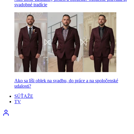
svadobné tradície
Ako sa líši oblek na svadbu, do práce a na spoločenské
udalosti?
SÚŤAŽE
TV