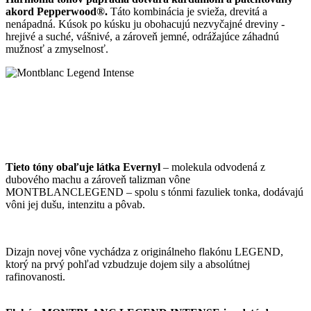
akord Pepperwood®.
Táto kombinácia je svieža, drevitá a
nenápadná. Kúsok po kúsku ju obohacujú nezvyčajné dreviny -
hrejivé a suché, vášnivé, a zároveň jemné, odrážajúce záhadnú
mužnosť a zmyselnosť.
Tieto tóny obaľuje látka Evernyl
– molekula odvodená z
dubového machu a zároveň talizman vône
MONTBLANCLEGEND – spolu s tónmi fazuliek tonka, dodávajú
vôni jej dušu, intenzitu a pôvab.
Dizajn novej vône vychádza z originálneho flakónu LEGEND,
ktorý na prvý pohľad vzbudzuje dojem sily a absolútnej
rafinovanosti.