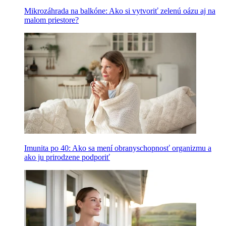
Mikrozáhrada na balkóne: Ako si vytvoriť zelenú oázu aj na
malom priestore?
Imunita po 40: Ako sa mení obranyschopnosť organizmu a
ako ju prirodzene podporiť