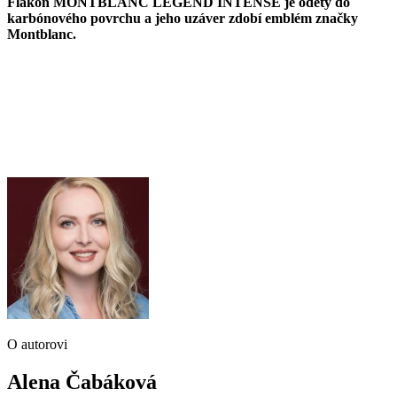
Flakón MONTBLANC LEGEND INTENSE je odetý do
karbónového povrchu a jeho uzáver zdobí emblém značky
Montblanc.
O autorovi
Alena Čabáková