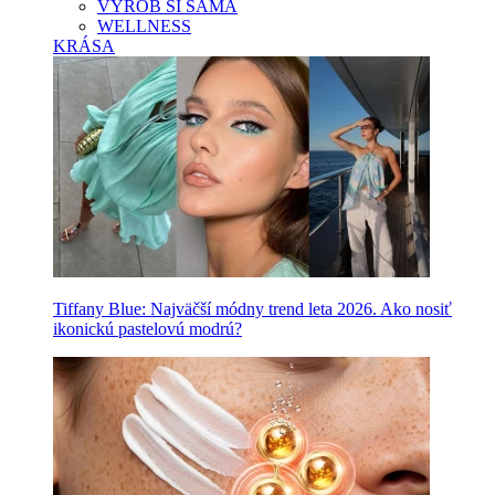
VYROB SI SAMA
WELLNESS
KRÁSA
Tiffany Blue: Najväčší módny trend leta 2026. Ako nosiť
ikonickú pastelovú modrú?