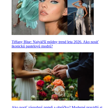
Tiffany Blue: Najväčší módny trend leta 2026. Ako nosiť
ikonickú pastelovú modrú?
Ako nosiť zásnubný prsteň a obrúčku? Moderné pravidlá aj