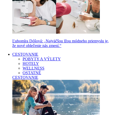
Ľubomíra Dóšová: „Najväčšou lžou módneho priemyslu je,
že nové oblečenie nás zmení.“
CESTOVANIE
POBYTY A VÝLETY
HOTELY
WELLNESS
OSTATNÉ
CESTOVANIE