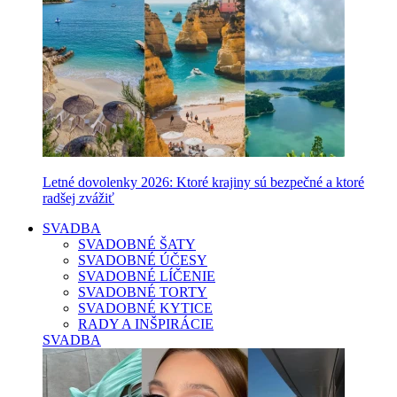
Letné dovolenky 2026: Ktoré krajiny sú bezpečné a ktoré
radšej zvážiť
SVADBA
SVADOBNÉ ŠATY
SVADOBNÉ ÚČESY
SVADOBNÉ LÍČENIE
SVADOBNÉ TORTY
SVADOBNÉ KYTICE
RADY A INŠPIRÁCIE
SVADBA