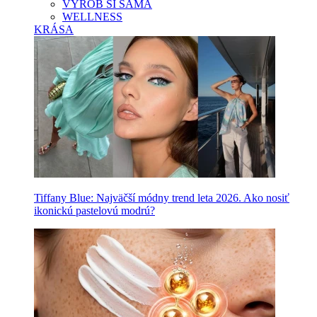
VYROB SI SAMA
WELLNESS
KRÁSA
Tiffany Blue: Najväčší módny trend leta 2026. Ako nosiť
ikonickú pastelovú modrú?