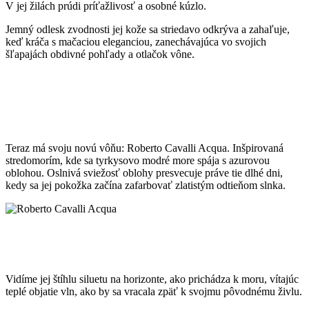
V jej žilách prúdi príťažlivosť a osobné kúzlo.
Jemný odlesk zvodnosti jej kože sa striedavo odkrýva a zahaľuje,
keď kráča s mačaciou eleganciou, zanechávajúca vo svojich
šľapajách obdivné pohľady a otlačok vône.
Teraz má svoju novú vôňu: Roberto Cavalli Acqua. Inšpirovaná
stredomorím, kde sa tyrkysovo modré more spája s azurovou
oblohou. Oslnivá sviežosť oblohy presvecuje práve tie dlhé dni,
kedy sa jej pokožka začína zafarbovať zlatistým odtieňom slnka.
Vidíme jej štíhlu siluetu na horizonte, ako prichádza k moru, vítajúc
teplé objatie vln, ako by sa vracala zpäť k svojmu pôvodnému živlu.