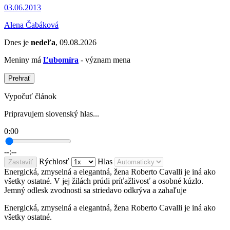
03.06.2013
Alena Čabáková
Dnes je
nedeľa
, 09.08.2026
Meniny má
Ľubomíra
- význam mena
Prehrať
Vypočuť článok
Pripravujem slovenský hlas...
0:00
--:--
Rýchlosť
Hlas
Zastaviť
Energická, zmyselná a elegantná, žena Roberto Cavalli je iná ako
všetky ostatné. V jej žilách prúdi príťažlivosť a osobné kúzlo.
Jemný odlesk zvodnosti sa striedavo odkrýva a zahaľuje
Energická, zmyselná a elegantná, žena Roberto Cavalli je iná ako
všetky ostatné.