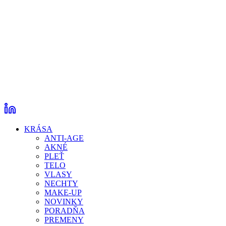
KRÁSA
ANTI-AGE
AKNÉ
PLEŤ
TELO
VLASY
NECHTY
MAKE-UP
NOVINKY
PORADŇA
PREMENY