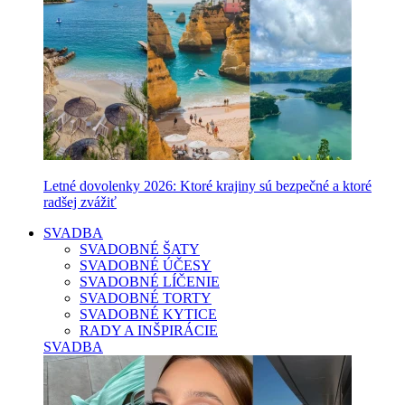
Letné dovolenky 2026: Ktoré krajiny sú bezpečné a ktoré
radšej zvážiť
SVADBA
SVADOBNÉ ŠATY
SVADOBNÉ ÚČESY
SVADOBNÉ LÍČENIE
SVADOBNÉ TORTY
SVADOBNÉ KYTICE
RADY A INŠPIRÁCIE
SVADBA