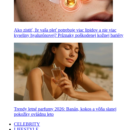
Ako zistiť, že vaša pleť potrebuje viac lipidov a nie viac
kyseliny hyalurónovej? Príznaky poškodenej kožnej bariéry
Trendy letné parfumy 2026: Banán, kokos a vôňa slanej
pokožky ovládnu leto
CELEBRITY
LIFESTYLE