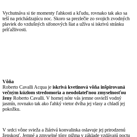
Vychutnáva si tie momenty ľahkosti a kľudu, rovnako tak ako sa
teší na prichádzajúcu noc. Skoro sa prezlečie zo svojich zvodných
plaviek do vzdušných sifonových šiat a užíva si iskrivú stránku
príťažlivosti.
Vôňa
Roberto Cavalli Acqua je
iskrivá kvetinová vôňa inšpirovaná
večným kúzlom stredomoria a neodolateľnou zmyselnosťou
ženy
Roberto Cavalli. V hornej nóte vás jemne osvieží vodný
jasmín, rovnako tak ako ľahký vietor dvíha jej vlasy a chladí jej
pokožku.
V srdci vône svieža a žiárivá konvalinka oslavuje jej prirodzenú
ženskosť. Jemné a zmyselné tóny pižma v základe vzdávajú poctu