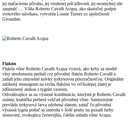
jej mačaciemu pôvabu, jej vrodenej príťažlivosti, jej neomylnej sile
zaujmúť…. Vôňa Roberto Cavalli Acqua, ako skutočný podpis
svetového návrhara, vytvorila Louise Turner zo spoločnosti
Givaudan.
Flakón
Flakón vône Roberto Cavalli Acqua vyzerá, ako keby sa modré
vlny stredomoria preliali cez pôvodný flakón Roberto Cavalli a
zaliali jeho zmyselné krivky tyrkysovou priezračnosťou. Originálne
zdobený monogram na vrchu flakónu vo veľkolepej zlatej je
zdôraznený stuhou s tygrím vzorom.
Odvolávajúce sa na výrazné kombinácie, ktorými je Roberto Cavalli
známy, krabička preberá vzhľad pôvodnej vône. Samozrejme
prevláda tyrkysová farva zdobená zlatom, zatiaľ čo pôvodná
výrazná tygria potlač sa zmenila v šedé pruhy na pozadí farby
slonoviny, evokujúcu čerstvejšiu, ľahšiu náladu vône Acqua.