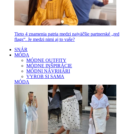
Tieto 4 znamenia patria medzi najväčšie partnerské „red
flags“. Je medzi nimi aj to vaše?
SNÁR
MÓDA
MÓDNE OUTFITY
MÓDNE INŠPIRÁCIE
MÓDNI NÁVRHÁRI
VYROB SI SAMA
MÓDA