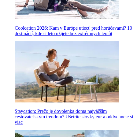
Coolcation 2026: Kam v Európe utiecť pred horúčavami? 10
destinácií, kde si leto užijete bez extrémnych teplôt
Staycation: Prečo je dovolenka doma najväčším
cestovateľským trendom? Ušetríte stovky eur a oddýchnete si
viac