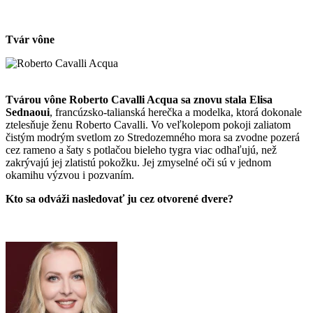
Tvár vône
Tvárou vône Roberto Cavalli Acqua sa znovu stala Elisa
Sednaoui
, francúzsko-talianská herečka a modelka, ktorá dokonale
ztelesňuje ženu Roberto Cavalli. Vo veľkolepom pokoji zaliatom
čistým modrým svetlom zo Stredozemného mora sa zvodne pozerá
cez rameno a šaty s potlačou bieleho tygra viac odhaľujú, než
zakrývajú jej zlatistú pokožku. Jej zmyselné oči sú v jednom
okamihu výzvou i pozvaním.
Kto sa odváži nasledovať ju cez otvorené dvere?