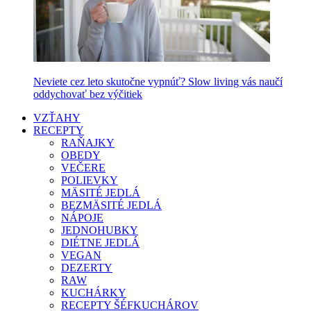
Neviete cez leto skutočne vypnúť? Slow living vás naučí
oddychovať bez výčitiek
VZŤAHY
RECEPTY
RAŇAJKY
OBEDY
VEČERE
POLIEVKY
MÄSITÉ JEDLÁ
BEZMÄSITÉ JEDLÁ
NÁPOJE
JEDNOHUBKY
DIÉTNE JEDLÁ
VEGAN
DEZERTY
RAW
KUCHÁRKY
RECEPTY ŠÉFKUCHÁROV