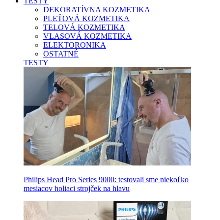
TESTY
DEKORATÍVNA KOZMETIKA
PLEŤOVÁ KOZMETIKA
TELOVÁ KOZMETIKA
VLASOVÁ KOZMETIKA
ELEKTORONIKA
OSTATNÉ
TESTY
Philips Head Pro Series 9000: testovali sme niekoľko
mesiacov holiaci strojček na hlavu