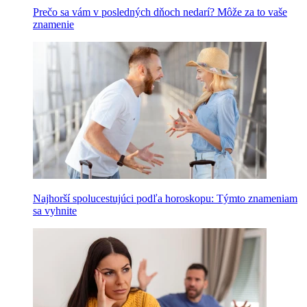
Prečo sa vám v posledných dňoch nedarí? Môže za to vaše
znamenie
Najhorší spolucestujúci podľa horoskopu: Týmto znameniam
sa vyhnite