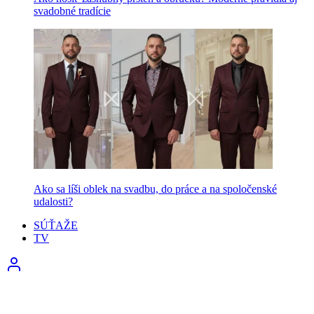
svadobné tradície
Ako sa líši oblek na svadbu, do práce a na spoločenské
udalosti?
SÚŤAŽE
TV