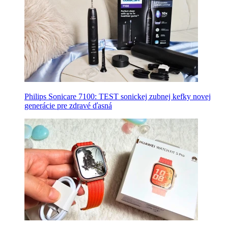
Philips Sonicare 7100: TEST sonickej zubnej kefky novej
generácie pre zdravé ďasná