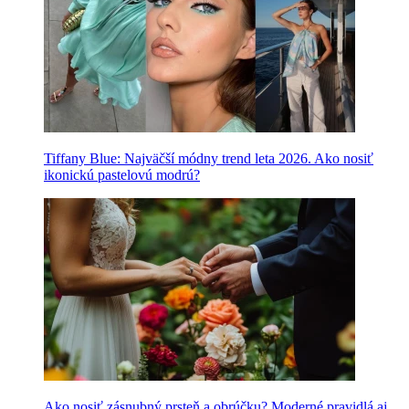
Tiffany Blue: Najväčší módny trend leta 2026. Ako nosiť
ikonickú pastelovú modrú?
Ako nosiť zásnubný prsteň a obrúčku? Moderné pravidlá aj