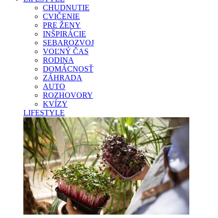
CHUDNUTIE
CVIČENIE
PRE ŽENY
INŠPIRÁCIE
SEBAROZVOJ
VOĽNÝ ČAS
RODINA
DOMÁCNOSŤ
ZÁHRADA
AUTO
ROZHOVORY
KVÍZY
LIFESTYLE