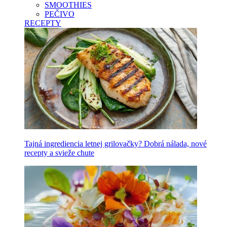
SMOOTHIES
PEČIVO
RECEPTY
Tajná ingrediencia letnej grilovačky? Dobrá nálada, nové
recepty a svieže chute