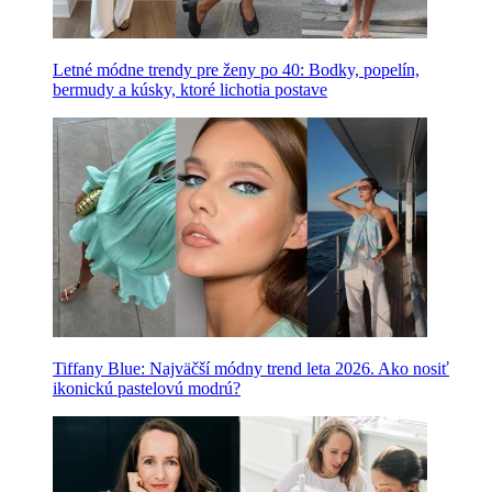
Letné módne trendy pre ženy po 40: Bodky, popelín,
bermudy a kúsky, ktoré lichotia postave
Tiffany Blue: Najväčší módny trend leta 2026. Ako nosiť
ikonickú pastelovú modrú?