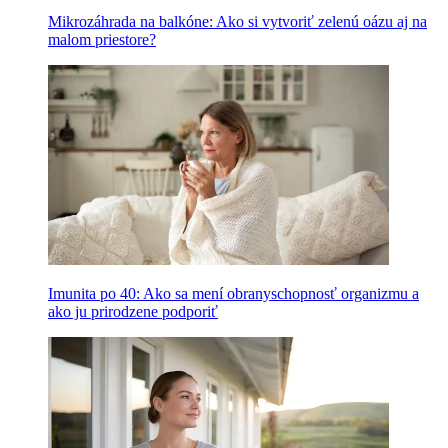
Mikrozáhrada na balkóne: Ako si vytvoriť zelenú oázu aj na
malom priestore?
Imunita po 40: Ako sa mení obranyschopnosť organizmu a
ako ju prirodzene podporiť