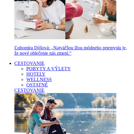
Ľubomíra Dóšová: „Najväčšou lžou módneho priemyslu je,
že nové oblečenie nás zmení.“
CESTOVANIE
POBYTY A VÝLETY
HOTELY
WELLNESS
OSTATNÉ
CESTOVANIE