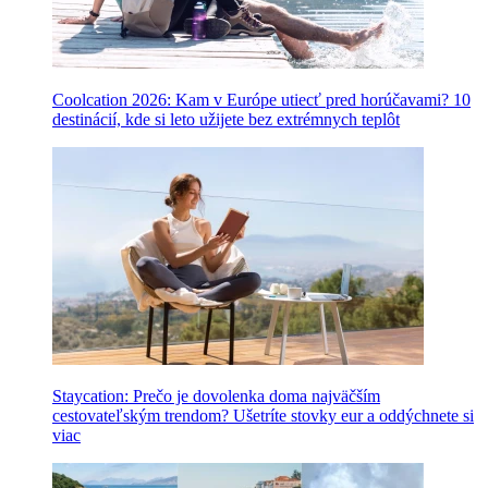
Coolcation 2026: Kam v Európe utiecť pred horúčavami? 10
destinácií, kde si leto užijete bez extrémnych teplôt
Staycation: Prečo je dovolenka doma najväčším
cestovateľským trendom? Ušetríte stovky eur a oddýchnete si
viac