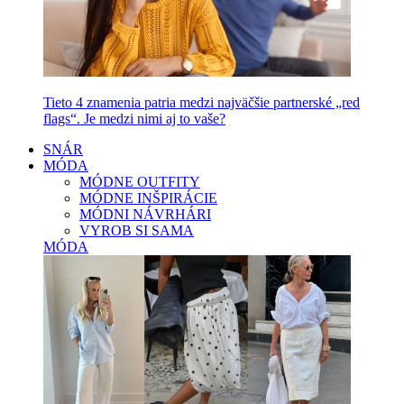
Tieto 4 znamenia patria medzi najväčšie partnerské „red
flags“. Je medzi nimi aj to vaše?
SNÁR
MÓDA
MÓDNE OUTFITY
MÓDNE INŠPIRÁCIE
MÓDNI NÁVRHÁRI
VYROB SI SAMA
MÓDA