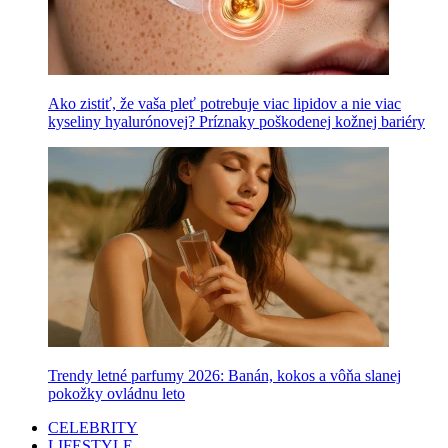
Ako zistiť, že vaša pleť potrebuje viac lipidov a nie viac
kyseliny hyalurónovej? Príznaky poškodenej kožnej bariéry
Trendy letné parfumy 2026: Banán, kokos a vôňa slanej
pokožky ovládnu leto
CELEBRITY
LIFESTYLE