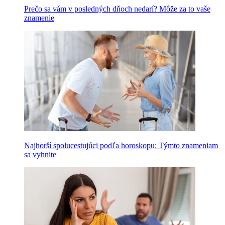
Prečo sa vám v posledných dňoch nedarí? Môže za to vaše
znamenie
Najhorší spolucestujúci podľa horoskopu: Týmto znameniam
sa vyhnite