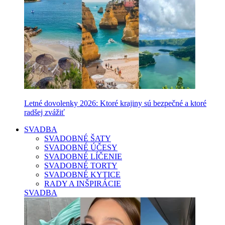
Letné dovolenky 2026: Ktoré krajiny sú bezpečné a ktoré
radšej zvážiť
SVADBA
SVADOBNÉ ŠATY
SVADOBNÉ ÚČESY
SVADOBNÉ LÍČENIE
SVADOBNÉ TORTY
SVADOBNÉ KYTICE
RADY A INŠPIRÁCIE
SVADBA