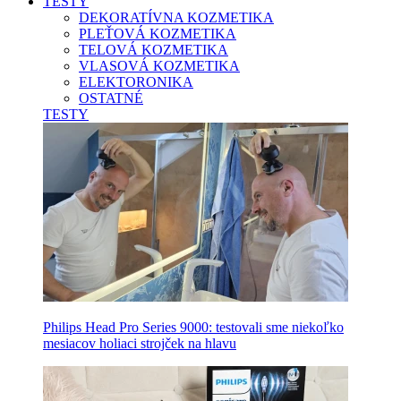
TESTY
DEKORATÍVNA KOZMETIKA
PLEŤOVÁ KOZMETIKA
TELOVÁ KOZMETIKA
VLASOVÁ KOZMETIKA
ELEKTORONIKA
OSTATNÉ
TESTY
Philips Head Pro Series 9000: testovali sme niekoľko
mesiacov holiaci strojček na hlavu