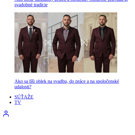
svadobné tradície
Ako sa líši oblek na svadbu, do práce a na spoločenské
udalosti?
SÚŤAŽE
TV