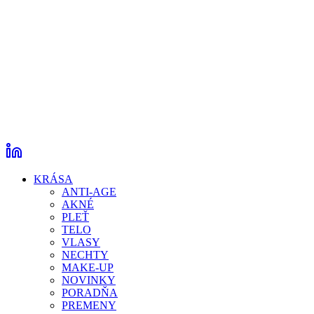
KRÁSA
ANTI-AGE
AKNÉ
PLEŤ
TELO
VLASY
NECHTY
MAKE-UP
NOVINKY
PORADŇA
PREMENY