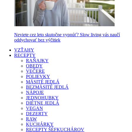
Neviete cez leto skutočne vypnúť? Slow living vás naučí
oddychovať bez výčitiek
VZŤAHY
RECEPTY
RAŇAJKY
OBEDY
VEČERE
POLIEVKY
MÄSITÉ JEDLÁ
BEZMÄSITÉ JEDLÁ
NÁPOJE
JEDNOHUBKY
DIÉTNE JEDLÁ
VEGAN
DEZERTY
RAW
KUCHÁRKY
RECEPTY ŠÉFKUCHÁROV