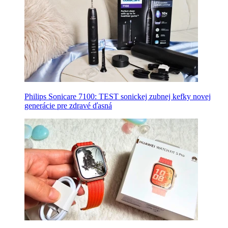
Philips Sonicare 7100: TEST sonickej zubnej kefky novej
generácie pre zdravé ďasná