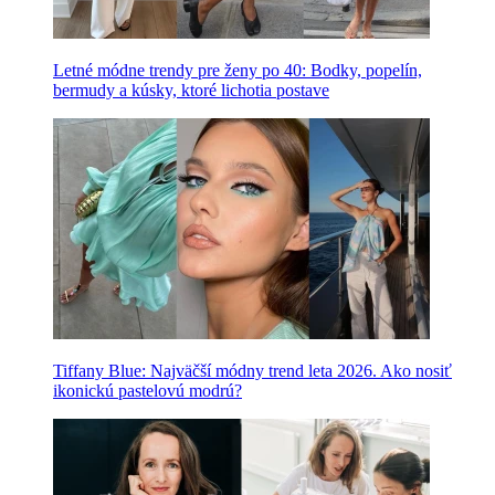
Letné módne trendy pre ženy po 40: Bodky, popelín,
bermudy a kúsky, ktoré lichotia postave
Tiffany Blue: Najväčší módny trend leta 2026. Ako nosiť
ikonickú pastelovú modrú?