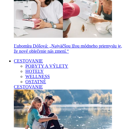
Ľubomíra Dóšová: „Najväčšou lžou módneho priemyslu je,
že nové oblečenie nás zmení.“
CESTOVANIE
POBYTY A VÝLETY
HOTELY
WELLNESS
OSTATNÉ
CESTOVANIE