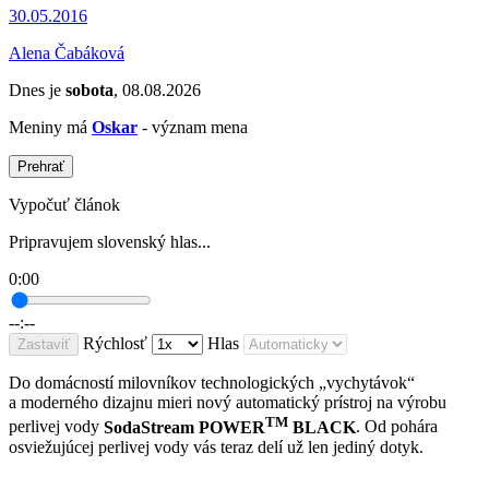
30.05.2016
Alena Čabáková
Dnes je
sobota
, 08.08.2026
Meniny má
Oskar
- význam mena
Prehrať
Vypočuť článok
Pripravujem slovenský hlas...
0:00
--:--
Rýchlosť
Hlas
Zastaviť
Do domácností milovníkov technologických „vychytávok“
a moderného dizajnu mieri nový automatický prístroj na výrobu
TM
perlivej vody
SodaStream POWER
BLACK
. Od pohára
osviežujúcej perlivej vody vás teraz delí už len jediný dotyk.