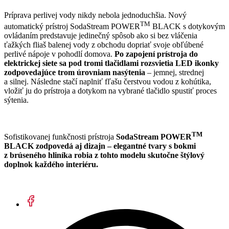
Príprava perlivej vody nikdy nebola jednoduchšia. Nový
TM
automatický prístroj SodaStream POWER
BLACK s dotykovým
ovládaním predstavuje jedinečný spôsob ako si bez vláčenia
ťažkých fliaš balenej vody z obchodu dopriať svoje obľúbené
perlivé nápoje v pohodlí domova.
Po zapojení prístroja do
elektrickej siete sa pod tromi tlačidlami rozsvietia LED ikonky
zodpovedajúce trom úrovniam nasýtenia
– jemnej, strednej
a silnej. Následne stačí naplniť fľašu čerstvou vodou z kohútika,
vložiť ju do prístroja a dotykom na vybrané tlačidlo spustiť proces
sýtenia.
TM
Sofistikovanej funkčnosti prístroja
SodaStream POWER
BLACK zodpovedá aj dizajn – elegantné tvary s bokmi
z brúseného hliníka robia z tohto modelu skutočne štýlový
doplnok každého interiéru.