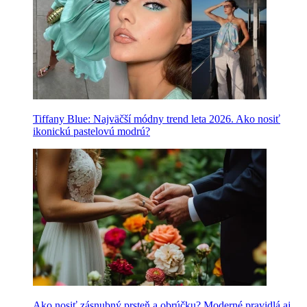
Tiffany Blue: Najväčší módny trend leta 2026. Ako nosiť
ikonickú pastelovú modrú?
Ako nosiť zásnubný prsteň a obrúčku? Moderné pravidlá aj