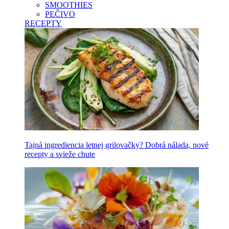
SMOOTHIES
PEČIVO
RECEPTY
Tajná ingrediencia letnej grilovačky? Dobrá nálada, nové
recepty a svieže chute