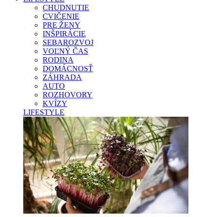
CHUDNUTIE
CVIČENIE
PRE ŽENY
INŠPIRÁCIE
SEBAROZVOJ
VOĽNÝ ČAS
RODINA
DOMÁCNOSŤ
ZÁHRADA
AUTO
ROZHOVORY
KVÍZY
LIFESTYLE