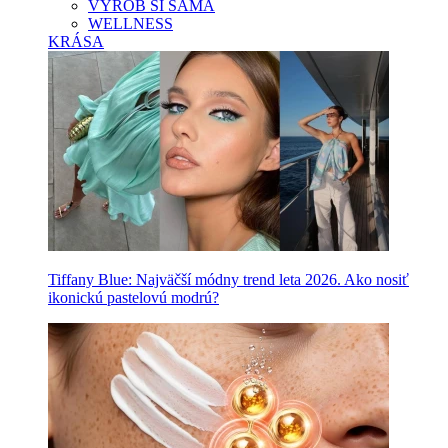
VYROB SI SAMA
WELLNESS
KRÁSA
Tiffany Blue: Najväčší módny trend leta 2026. Ako nosiť
ikonickú pastelovú modrú?