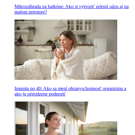
Mikrozáhrada na balkóne: Ako si vytvoriť zelenú oázu aj na
malom priestore?
Imunita po 40: Ako sa mení obranyschopnosť organizmu a
ako ju prirodzene podporiť