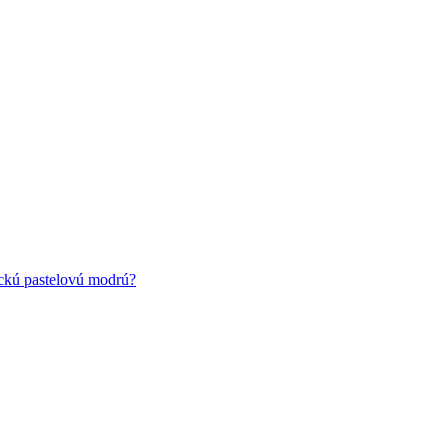
ickú pastelovú modrú?