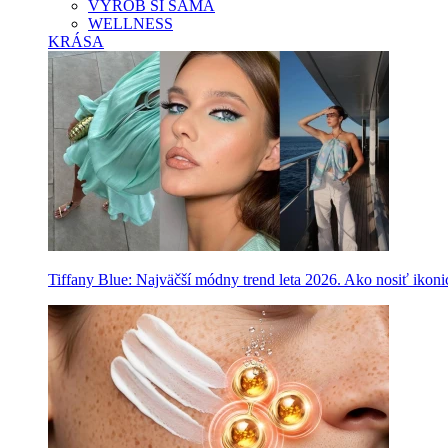
VYROB SI SAMA
WELLNESS
KRÁSA
Tiffany Blue: Najväčší módny trend leta 2026. Ako nosiť ikon