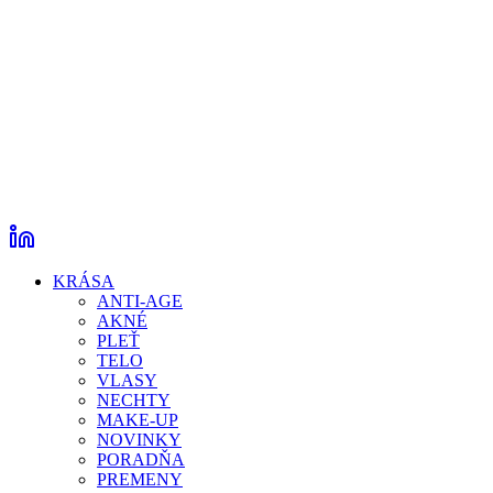
KRÁSA
ANTI-AGE
AKNÉ
PLEŤ
TELO
VLASY
NECHTY
MAKE-UP
NOVINKY
PORADŇA
PREMENY