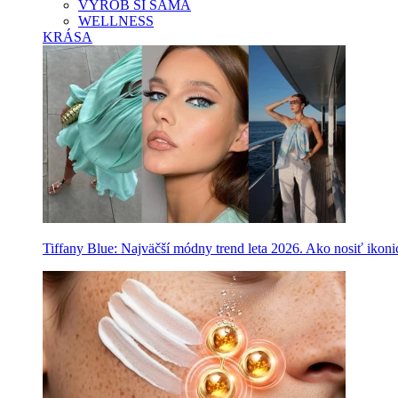
VYROB SI SAMA
WELLNESS
KRÁSA
Tiffany Blue: Najväčší módny trend leta 2026. Ako nosiť ikon