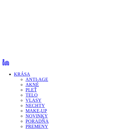
KRÁSA
ANTI-AGE
AKNÉ
PLEŤ
TELO
VLASY
NECHTY
MAKE-UP
NOVINKY
PORADŇA
PREMENY