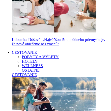
Ľubomíra Dóšová: „Najväčšou lžou módneho priemyslu je,
že nové oblečenie nás zmení.“
CESTOVANIE
POBYTY A VÝLETY
HOTELY
WELLNESS
OSTATNÉ
CESTOVANIE