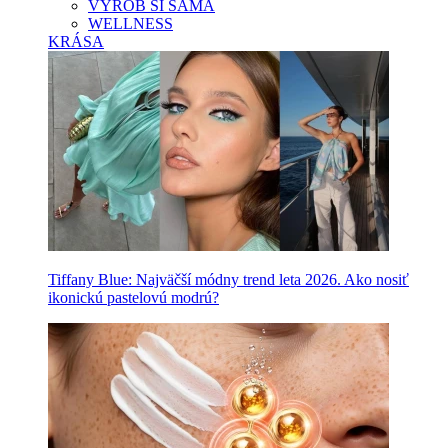
VYROB SI SAMA
WELLNESS
KRÁSA
Tiffany Blue: Najväčší módny trend leta 2026. Ako nosiť
ikonickú pastelovú modrú?