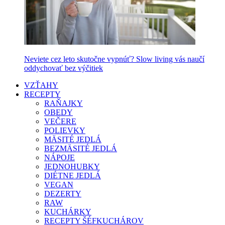
Neviete cez leto skutočne vypnúť? Slow living vás naučí
oddychovať bez výčitiek
VZŤAHY
RECEPTY
RAŇAJKY
OBEDY
VEČERE
POLIEVKY
MÄSITÉ JEDLÁ
BEZMÄSITÉ JEDLÁ
NÁPOJE
JEDNOHUBKY
DIÉTNE JEDLÁ
VEGAN
DEZERTY
RAW
KUCHÁRKY
RECEPTY ŠÉFKUCHÁROV