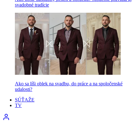
svadobné tradície
Ako sa líši oblek na svadbu, do práce a na spoločenské
udalosti?
SÚŤAŽE
TV