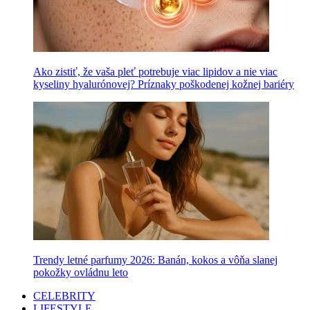
Ako zistiť, že vaša pleť potrebuje viac lipidov a nie viac
kyseliny hyalurónovej? Príznaky poškodenej kožnej bariéry
Trendy letné parfumy 2026: Banán, kokos a vôňa slanej
pokožky ovládnu leto
CELEBRITY
LIFESTYLE