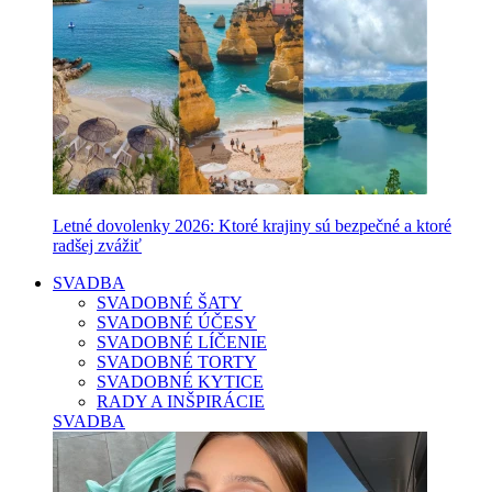
Letné dovolenky 2026: Ktoré krajiny sú bezpečné a ktoré
radšej zvážiť
SVADBA
SVADOBNÉ ŠATY
SVADOBNÉ ÚČESY
SVADOBNÉ LÍČENIE
SVADOBNÉ TORTY
SVADOBNÉ KYTICE
RADY A INŠPIRÁCIE
SVADBA