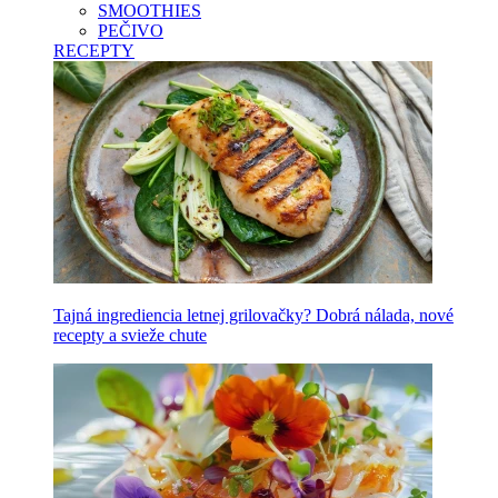
SMOOTHIES
PEČIVO
RECEPTY
Tajná ingrediencia letnej grilovačky? Dobrá nálada, nové
recepty a svieže chute