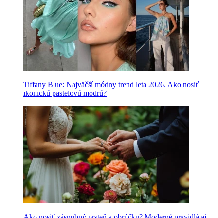
Tiffany Blue: Najväčší módny trend leta 2026. Ako nosiť
ikonickú pastelovú modrú?
Ako nosiť zásnubný prsteň a obrúčku? Moderné pravidlá aj