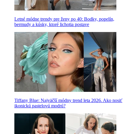
Letné módne trendy pre ženy po 40: Bodky, popelín,
bermudy a kúsky, ktoré lichotia postave
Tiffany Blue: Najväčší módny trend leta 2026. Ako nosiť
ikonickú pastelovú modrú?