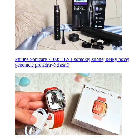
Philips Sonicare 7100: TEST sonickej zubnej kefky novej
generácie pre zdravé ďasná