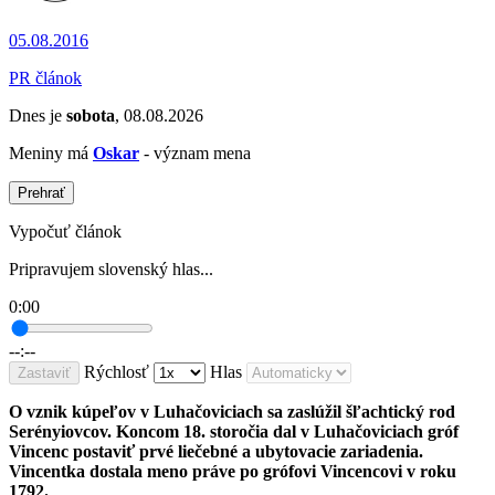
05.08.2016
PR článok
Dnes je
sobota
, 08.08.2026
Meniny má
Oskar
- význam mena
Prehrať
Vypočuť článok
Pripravujem slovenský hlas...
0:00
--:--
Rýchlosť
Hlas
Zastaviť
O vznik kúpeľov v Luhačoviciach sa zaslúžil šľachtický rod
Serényiovcov. Koncom 18. storočia dal v Luhačoviciach gróf
Vincenc postaviť prvé liečebné a ubytovacie zariadenia.
Vincentka dostala meno práve po grófovi Vincencovi v roku
1792.