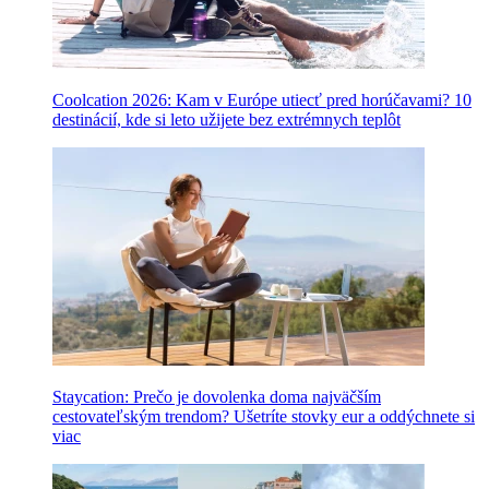
Coolcation 2026: Kam v Európe utiecť pred horúčavami? 10
destinácií, kde si leto užijete bez extrémnych teplôt
Staycation: Prečo je dovolenka doma najväčším
cestovateľským trendom? Ušetríte stovky eur a oddýchnete si
viac