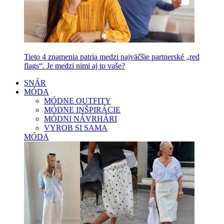
Tieto 4 znamenia patria medzi najväčšie partnerské „red
flags“. Je medzi nimi aj to vaše?
SNÁR
MÓDA
MÓDNE OUTFITY
MÓDNE INŠPIRÁCIE
MÓDNI NÁVRHÁRI
VYROB SI SAMA
MÓDA