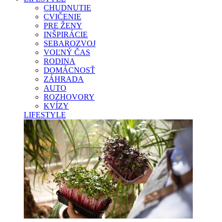
CHUDNUTIE
CVIČENIE
PRE ŽENY
INŠPIRÁCIE
SEBAROZVOJ
VOĽNÝ ČAS
RODINA
DOMÁCNOSŤ
ZÁHRADA
AUTO
ROZHOVORY
KVÍZY
LIFESTYLE