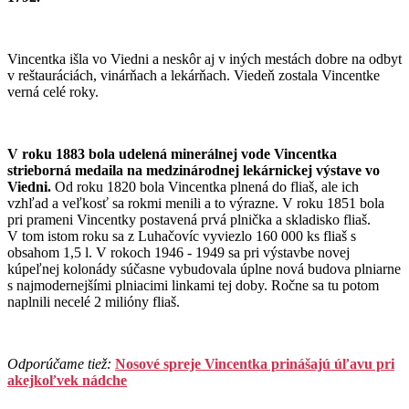
Vincentka išla vo Viedni a neskôr aj v iných mestách dobre na odbyt
v reštauráciách, vinárňach a lekárňach. Viedeň zostala Vincentke
verná celé roky.
V roku 1883 bola udelená minerálnej vode Vincentka
strieborná medaila na medzinárodnej lekárnickej výstave vo
Viedni.
Od roku 1820 bola Vincentka plnená do fliaš, ale ich
vzhľad a veľkosť sa rokmi menili a to výrazne. V roku 1851 bola
pri prameni Vincentky postavená prvá plnička a skladisko fliaš.
V tom istom roku sa z Luhačovíc vyviezlo 160 000 ks fliaš s
obsahom 1,5 l. V rokoch 1946 - 1949 sa pri výstavbe novej
kúpeľnej kolonády súčasne vybudovala úplne nová budova plniarne
s najmodernejšími plniacimi linkami tej doby. Ročne sa tu potom
naplnili necelé 2 milióny fliaš.
Odporúčame tiež:
Nosové spreje Vincentka prinášajú úľavu pri
akejkoľvek nádche