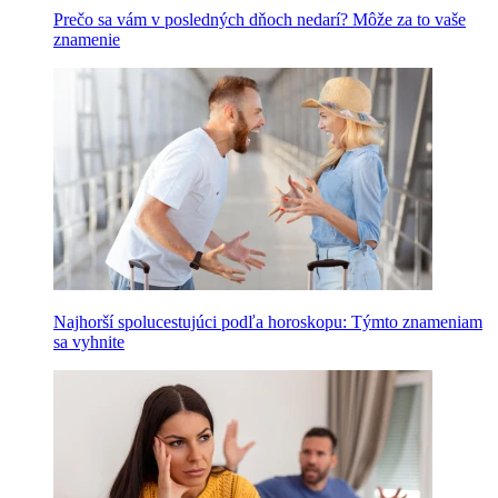
Prečo sa vám v posledných dňoch nedarí? Môže za to vaše
znamenie
Najhorší spolucestujúci podľa horoskopu: Týmto znameniam
sa vyhnite