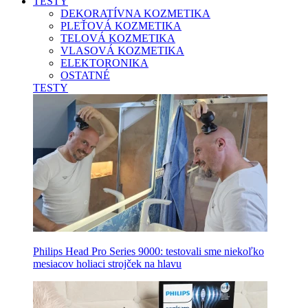
TESTY
DEKORATÍVNA KOZMETIKA
PLEŤOVÁ KOZMETIKA
TELOVÁ KOZMETIKA
VLASOVÁ KOZMETIKA
ELEKTORONIKA
OSTATNÉ
TESTY
Philips Head Pro Series 9000: testovali sme niekoľko
mesiacov holiaci strojček na hlavu