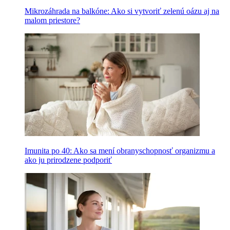
Mikrozáhrada na balkóne: Ako si vytvoriť zelenú oázu aj na
malom priestore?
Imunita po 40: Ako sa mení obranyschopnosť organizmu a
ako ju prirodzene podporiť