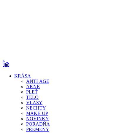
KRÁSA
ANTI-AGE
AKNÉ
PLEŤ
TELO
VLASY
NECHTY
MAKE-UP
NOVINKY
PORADŇA
PREMENY