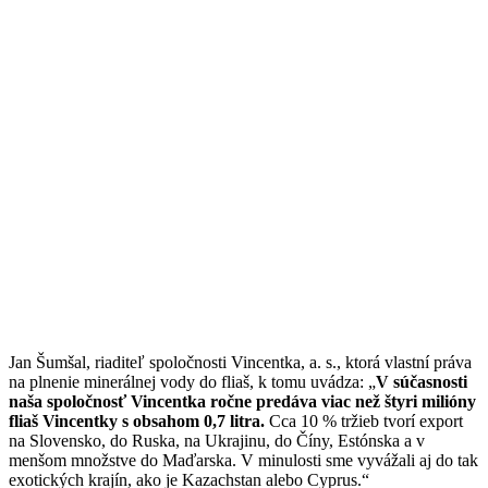
Jan Šumšal, riaditeľ spoločnosti Vincentka, a. s., ktorá vlastní práva
na plnenie minerálnej vody do fliaš, k tomu uvádza: „
V súčasnosti
naša spoločnosť Vincentka ročne predáva viac než štyri milióny
fliaš Vincentky s obsahom 0,7 litra.
Cca 10 % tržieb tvorí export
na Slovensko, do Ruska, na Ukrajinu, do Číny, Estónska a v
menšom množstve do Maďarska. V minulosti sme vyvážali aj do tak
exotických krajín, ako je Kazachstan alebo Cyprus.“