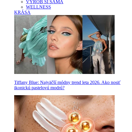
VYROB SI SAMA
WELLNESS
KRÁSA
Tiffany Blue: Najväčší módny trend leta 2026. Ako nosiť
ikonickú pastelovú modrú?