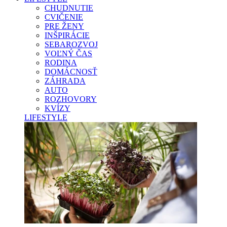
CHUDNUTIE
CVIČENIE
PRE ŽENY
INŠPIRÁCIE
SEBAROZVOJ
VOĽNÝ ČAS
RODINA
DOMÁCNOSŤ
ZÁHRADA
AUTO
ROZHOVORY
KVÍZY
LIFESTYLE