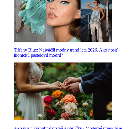
Tiffany Blue: Najväčší módny trend leta 2026. Ako nosiť
ikonickú pastelovú modrú?
Ako nosiť zásnubný prsteň a obrúčku? Moderné pravidlá aj