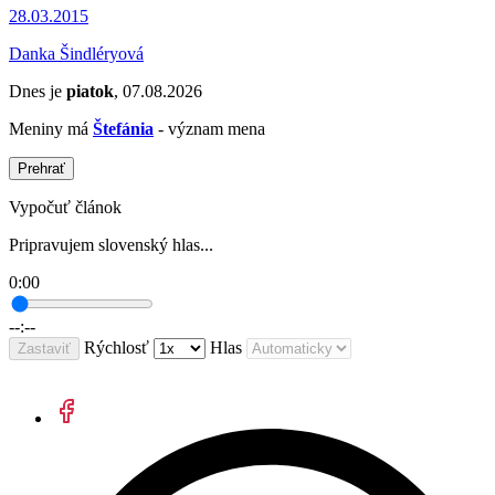
28.03.2015
Danka Šindléryová
Dnes je
piatok
, 07.08.2026
Meniny má
Štefánia
- význam mena
Prehrať
Vypočuť článok
Pripravujem slovenský hlas...
0:00
--:--
Rýchlosť
Hlas
Zastaviť