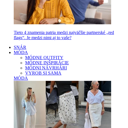
Tieto 4 znamenia patria medzi najväčšie partnerské „red
flags“. Je medzi nimi aj to vaše?
SNÁR
MÓDA
MÓDNE OUTFITY
MÓDNE INŠPIRÁCIE
MÓDNI NÁVRHÁRI
VYROB SI SAMA
MÓDA