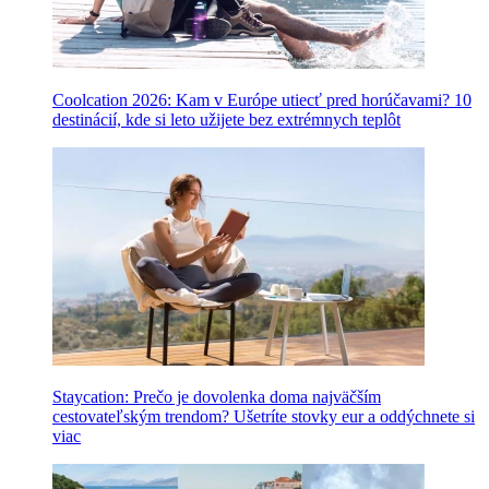
Coolcation 2026: Kam v Európe utiecť pred horúčavami? 10
destinácií, kde si leto užijete bez extrémnych teplôt
Staycation: Prečo je dovolenka doma najväčším
cestovateľským trendom? Ušetríte stovky eur a oddýchnete si
viac