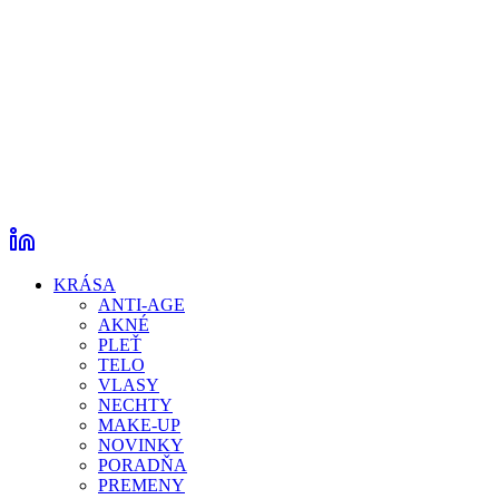
KRÁSA
ANTI-AGE
AKNÉ
PLEŤ
TELO
VLASY
NECHTY
MAKE-UP
NOVINKY
PORADŇA
PREMENY