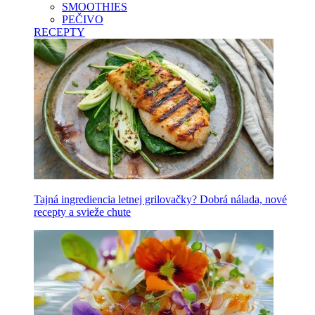
SMOOTHIES
PEČIVO
RECEPTY
Tajná ingrediencia letnej grilovačky? Dobrá nálada, nové
recepty a svieže chute