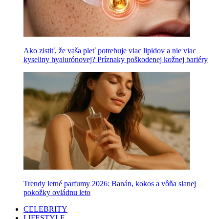
Ako zistiť, že vaša pleť potrebuje viac lipidov a nie viac
kyseliny hyalurónovej? Príznaky poškodenej kožnej bariéry
Trendy letné parfumy 2026: Banán, kokos a vôňa slanej
pokožky ovládnu leto
CELEBRITY
LIFESTYLE