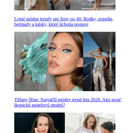
Letné módne trendy pre ženy po 40: Bodky, popelín,
bermudy a kúsky, ktoré lichotia postave
Tiffany Blue: Najväčší módny trend leta 2026. Ako nosiť
ikonickú pastelovú modrú?