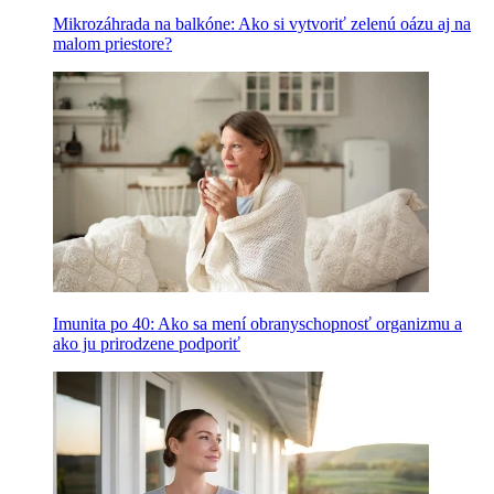
Mikrozáhrada na balkóne: Ako si vytvoriť zelenú oázu aj na
malom priestore?
Imunita po 40: Ako sa mení obranyschopnosť organizmu a
ako ju prirodzene podporiť