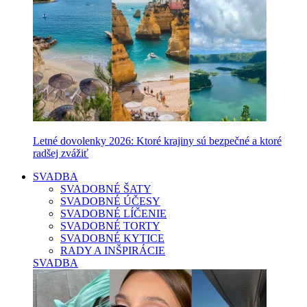
Letné dovolenky 2026: Ktoré krajiny sú bezpečné a ktoré
radšej zvážiť
SVADBA
SVADOBNÉ ŠATY
SVADOBNÉ ÚČESY
SVADOBNÉ LÍČENIE
SVADOBNÉ TORTY
SVADOBNÉ KYTICE
RADY A INŠPIRÁCIE
SVADBA