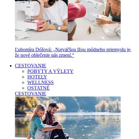
Ľubomíra Dóšová: „Najväčšou lžou módneho priemyslu je,
že nové oblečenie nás zmení.“
CESTOVANIE
POBYTY A VÝLETY
HOTELY
WELLNESS
OSTATNÉ
CESTOVANIE