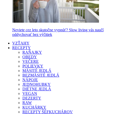
Neviete cez leto skutočne vypnúť? Slow living vás naučí
oddychovať bez výčitiek
VZŤAHY
RECEPTY
RAŇAJKY
OBEDY
VEČERE
POLIEVKY
MÄSITÉ JEDLÁ
BEZMÄSITÉ JEDLÁ
NÁPOJE
JEDNOHUBKY
DIÉTNE JEDLÁ
VEGAN
DEZERTY
RAW
KUCHÁRKY
RECEPTY ŠÉFKUCHÁROV