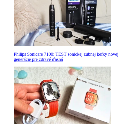
Philips Sonicare 7100: TEST sonickej zubnej kefky novej
generácie pre zdravé ďasná