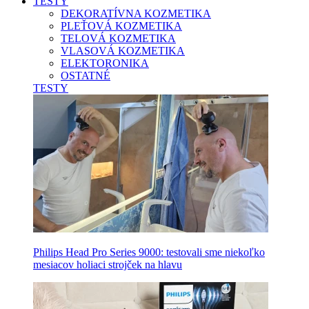
TESTY
DEKORATÍVNA KOZMETIKA
PLEŤOVÁ KOZMETIKA
TELOVÁ KOZMETIKA
VLASOVÁ KOZMETIKA
ELEKTORONIKA
OSTATNÉ
TESTY
Philips Head Pro Series 9000: testovali sme niekoľko
mesiacov holiaci strojček na hlavu