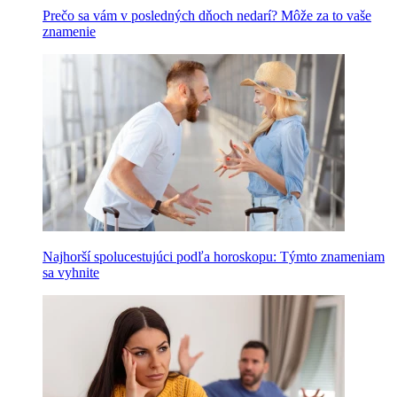
Prečo sa vám v posledných dňoch nedarí? Môže za to vaše
znamenie
Najhorší spolucestujúci podľa horoskopu: Týmto znameniam
sa vyhnite