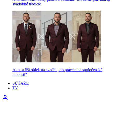
svadobné tradície
Ako sa líši oblek na svadbu, do práce a na spoločenské
udalosti?
SÚŤAŽE
TV